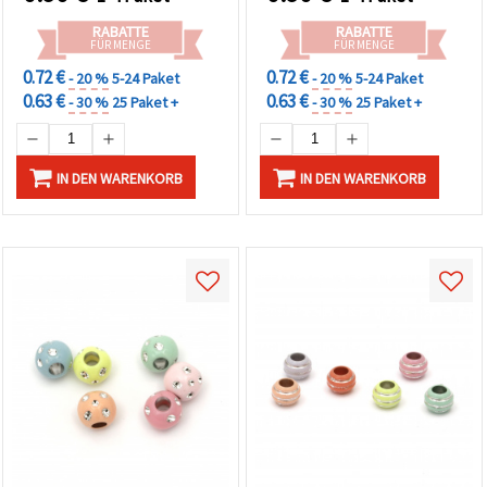
Schmuckherstellung,
Armbänder, Ketten,
RABATTE
RABATTE
Makramee & Dekoration
FÜR MENGE
FÜR MENGE
0.72 €
0.72 €
- 20 %
5-24 Paket
- 20 %
5-24 Paket
0.63 €
0.63 €
- 30 %
25 Paket +
- 30 %
25 Paket +
IN DEN WARENKORB
IN DEN WARENKORB