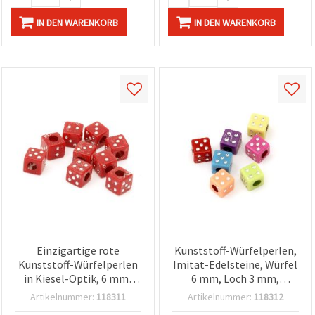
IN DEN WARENKORB
IN DEN WARENKORB
Einzigartige rote
Kunststoff-Würfelperlen,
Kunststoff-Würfelperlen
Imitat-Edelsteine, Würfel
in Kiesel-Optik, 6 mm,
6 mm, Loch 3 mm,
Loch Ø 3 mm – 20 g (~104
Gemischte Farben (Mix),
Artikelnummer:
118311
Artikelnummer:
118312
Stk.) – Perfekt für
20 g (~95 Stk.), für Basteln