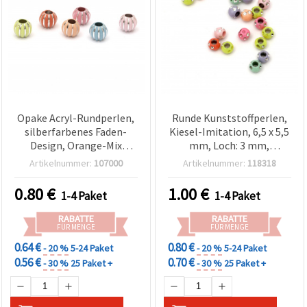
Opake Acryl-Rundperlen,
Runde Kunststoffperlen,
silberfarbenes Faden-
Kiesel-Imitation, 6,5 x 5,5
Design, Orange-Mix
mm, Loch: 3 mm,
(sortiert), 11,5 x 10 mm,
Mixfarben – 20 g (~200
Artikelnummer:
107000
Artikelnummer:
118318
Loch: 4,5 mm – 20 g (~30
Stk.)
Stk.)
0.80
€
1.00
€
1-4 Paket
1-4 Paket
RABATTE
RABATTE
FÜR MENGE
FÜR MENGE
0.64 €
0.80 €
- 20 %
5-24 Paket
- 20 %
5-24 Paket
0.56 €
0.70 €
- 30 %
25 Paket +
- 30 %
25 Paket +