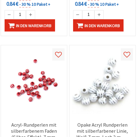
0.84 €
0.84 €
- 30 %
10 Paket +
- 30 %
10 Paket +
IN DEN WARENKORB
IN DEN WARENKORB
Acryl-Rundperlen mit
Opake Acryl Rundperlen
silberfarbenem Faden
mit silberfarbener Linie,
(Silber-Effekt), 7 mm,
Weiß 7 mm, Loch 2 mm –