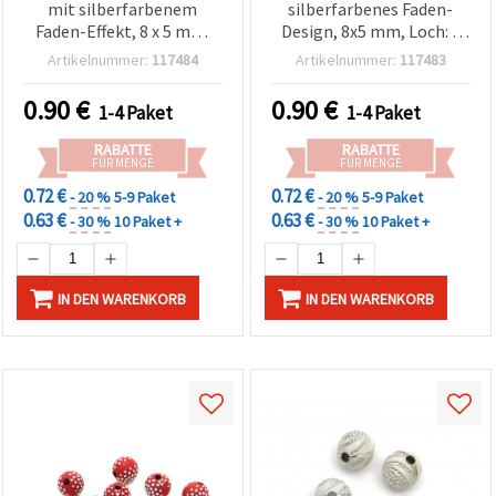
mit silberfarbenem
silberfarbenes Faden-
Faden-Effekt, 8 x 5 mm,
Design, 8x5 mm, Loch: 1
Loch: 1 mm, 20 g (~100
mm, transparenter Mix –
Artikelnummer:
117484
Artikelnummer:
117483
Stk.), für
20 g (ca. 100 Stk.), für
Schmuckherstellung &
Schmuckherstellung &
0.90
€
0.90
€
1-4 Paket
1-4 Paket
Basteln
Basteln
RABATTE
RABATTE
FÜR MENGE
FÜR MENGE
0.72 €
0.72 €
- 20 %
5-9 Paket
- 20 %
5-9 Paket
0.63 €
0.63 €
- 30 %
10 Paket +
- 30 %
10 Paket +
IN DEN WARENKORB
IN DEN WARENKORB