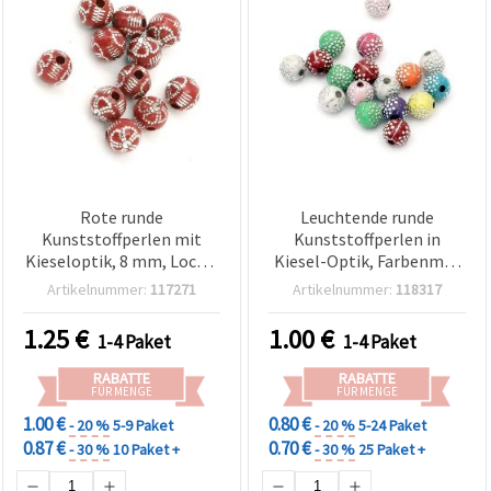
Rote runde
Leuchtende runde
Kunststoffperlen mit
Kunststoffperlen in
Kieseloptik, 8 mm, Loch 2
Kiesel-Optik, Farbenmix,
mm, 50 g (ca. 190 Stk.)
8 mm, Loch 2 mm – 20 g
Artikelnummer:
117271
Artikelnummer:
118317
(~75 Stk.) – Perfekt für
Schmuck im Natur-Look &
1.25
€
1.00
€
1-4 Paket
1-4 Paket
kreative DIY-Designs
RABATTE
RABATTE
FÜR MENGE
FÜR MENGE
1.00 €
0.80 €
- 20 %
5-9 Paket
- 20 %
5-24 Paket
0.87 €
0.70 €
- 30 %
10 Paket +
- 30 %
25 Paket +