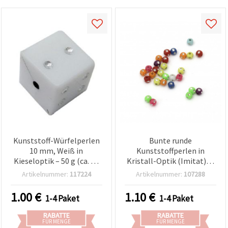
Kunststoff-Würfelperlen
Bunte runde
10 mm, Weiß in
Kunststoffperlen in
Kieseloptik – 50 g (ca. 47
Kristall-Optik (Imitat), 4
Stk.)
mm, Loch 1 mm – 20 g (ca.
Artikelnummer:
117224
Artikelnummer:
107288
1100 Stk) – Perfekt für
funkelnden Schmuck &
1.00
€
1.10
€
1-4 Paket
1-4 Paket
kreative DIY-
Bastelprojekte
RABATTE
RABATTE
FÜR MENGE
FÜR MENGE