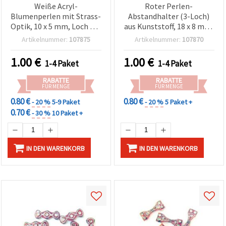
Weiße Acryl-
Roter Perlen-
Blumenperlen mit Strass-
Abstandhalter (3-Loch)
Optik, 10 x 5 mm, Loch Ø 1
aus Kunststoff, 18 x 8 mm,
mm – 50 g (~150 Stk.)
50 g Packung – für
Artikelnummer:
107875
Artikelnummer:
107870
mehrsträngige
Armbänder, Ketten & DIY-
1.00
€
1.00
€
1-4 Paket
1-4 Paket
Schmuck
RABATTE
RABATTE
FÜR MENGE
FÜR MENGE
0.80 €
0.80 €
- 20 %
5-9 Paket
- 20 %
5 Paket +
0.70 €
- 30 %
10 Paket +
IN DEN WARENKORB
IN DEN WARENKORB