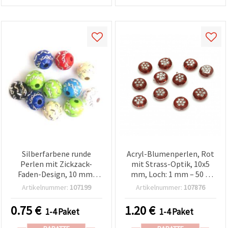
Silberfarbene runde
Acryl-Blumenperlen, Rot
Perlen mit Zickzack-
mit Strass-Optik, 10x5
Faden-Design, 10 mm,
mm, Loch: 1 mm – 50 g
Loch: 2 mm, Farbmix – 20
(~150 Stk.)
Artikelnummer:
107199
Artikelnummer:
107876
g (ca. 38 Stk.)
0.75
€
1.20
€
1-4 Paket
1-4 Paket