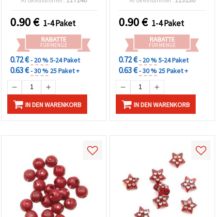
Schmuckherstellung,
Armbänder, Halsketten,
0.90
€
0.90
€
1-4 Paket
1-4 Paket
Deko und Kunstprojekte
RABATTE
RABATTE
FÜR MENGE
FÜR MENGE
0.72 €
0.72 €
- 20 %
5-24 Paket
- 20 %
5-24 Paket
0.63 €
0.63 €
- 30 %
25 Paket +
- 30 %
25 Paket +
IN DEN WARENKORB
IN DEN WARENKORB