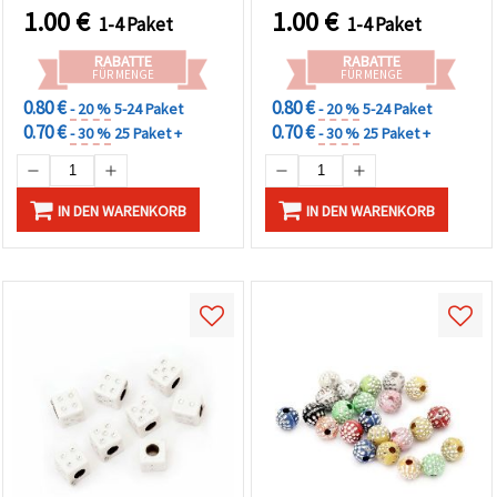
kreative
& Schmuckherstellung
1.00
€
1.00
€
1-4 Paket
1-4 Paket
Schmuckgestaltung &
DIY-Designs
RABATTE
RABATTE
FÜR MENGE
FÜR MENGE
0.80 €
0.80 €
- 20 %
5-24 Paket
- 20 %
5-24 Paket
0.70 €
0.70 €
- 30 %
25 Paket +
- 30 %
25 Paket +
IN DEN WARENKORB
IN DEN WARENKORB