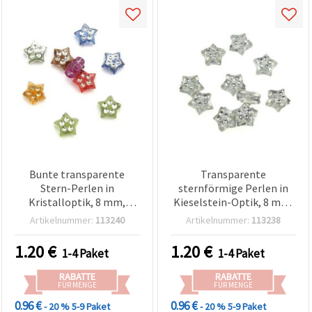
Bunte transparente
Transparente
Stern-Perlen in
sternförmige Perlen in
Kristalloptik, 8 mm,
Kieselstein-Optik, 8 mm,
Farbmix, 50 g – Ideal für
50 g
Artikelnummer:
113240
Artikelnummer:
113238
verspielten Schmuck,
Kinderbasteln & kreative
1.20
€
1.20
€
1-4 Paket
1-4 Paket
DIY-Dekorationen
RABATTE
RABATTE
FÜR MENGE
FÜR MENGE
0.96 €
0.96 €
- 20 %
5-9 Paket
- 20 %
5-9 Paket