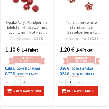
Opake Acryl-Rundperlen,
Transparente rote
Edelstein-Imitat, 5 mm,
sternförmige
Loch: 1 mm, Rot - 20 g
Bastelperlen mit
(~410 Stk.)
Kieselstein-Optik, 8 mm,
Artikelnummer:
113241
Artikelnummer:
113239
50 g
1.10
€
1.20
€
1-4 Paket
1-4 Paket
RABATTE
RABATTE
FÜR MENGE
FÜR MENGE
0.88 €
0.96 €
- 20 %
5-24 Paket
- 20 %
5-9 Paket
0.77 €
0.84 €
- 30 %
25 Paket +
- 30 %
10 Paket +
IN DEN WARENKORB
IN DEN WARENKORB