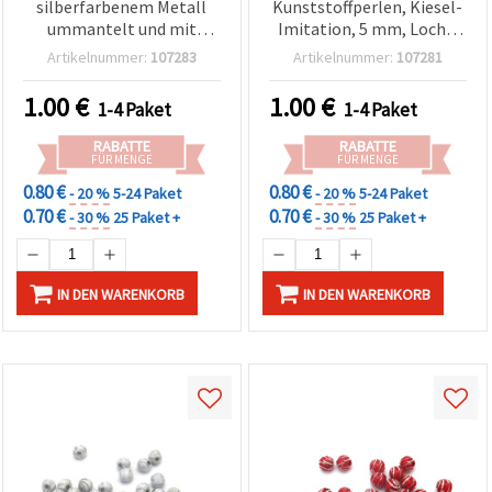
silberfarbenem Metall
Kunststoffperlen, Kiesel-
ummantelt und mit
Imitation, 5 mm, Loch 1
Imitationskristallen
mm, 20 g (ca. 292 Stk.), für
Artikelnummer:
107283
Artikelnummer:
107281
besetzt, 6 mm, Loch: 1,5
Basteln &
mm, Weiß, 20 g (~190
Schmuckherstellung
1.00
€
1.00
€
1-4 Paket
1-4 Paket
Stk.)
RABATTE
RABATTE
FÜR MENGE
FÜR MENGE
0.80 €
0.80 €
- 20 %
5-24 Paket
- 20 %
5-24 Paket
0.70 €
0.70 €
- 30 %
25 Paket +
- 30 %
25 Paket +
IN DEN WARENKORB
IN DEN WARENKORB