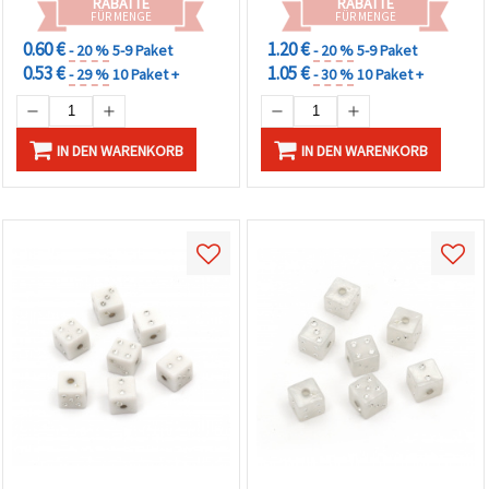
RABATTE
RABATTE
Basteln & Handarbeiten
FÜR MENGE
FÜR MENGE
0.60 €
1.20 €
- 20 %
5-9 Paket
- 20 %
5-9 Paket
0.53 €
1.05 €
- 29 %
10 Paket +
- 30 %
10 Paket +
IN DEN WARENKORB
IN DEN WARENKORB