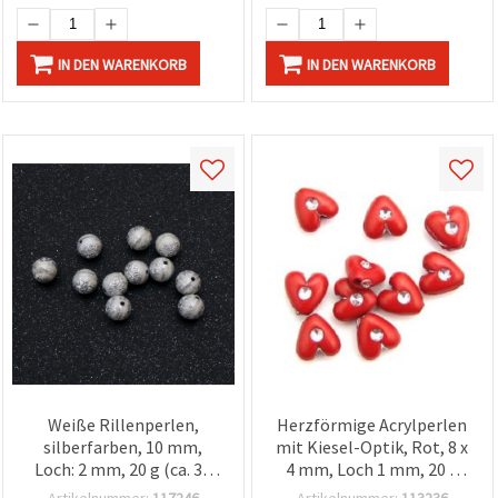
IN DEN WARENKORB
IN DEN WARENKORB
Weiße Rillenperlen,
Herzförmige Acrylperlen
silberfarben, 10 mm,
mit Kiesel-Optik, Rot, 8 x
Loch: 2 mm, 20 g (ca. 38
4 mm, Loch 1 mm, 20 g
Stk.)
(±120 Stk) – für
Artikelnummer:
117246
Artikelnummer:
113236