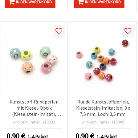
IN DEN WARENKORB
IN DEN WARENKORB
Kunststoff-Rundperlen
Runde Kunststoffperlen,
mit Kiesel-Optik
Kieselstein-Imitation, 9 x
(Kieselstein-Imitat),
7,5 mm, Loch: 3,5 mm,
Farbmix, 9 x 7,5 mm,
gemischt, 20 g (~67 Stk.)
Artikelnummer:
113233
Artikelnummer:
118300
Großloch 3,5 mm, 20 g
(~65 Stk.) – für
0.90
€
0.90
€
1-4 Paket
1-4 Paket