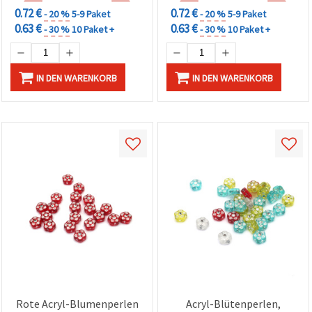
können Sie
0.72 €
0.72 €
- 20 %
5-9 Paket
- 20 %
5-9 Paket
jederzeit
0.63 €
0.63 €
ändern
- 30 %
10 Paket +
- 30 %
10 Paket +
oder
widerrufen.
Impressum
Datenschutzerklärung
IN DEN WARENKORB
IN DEN WARENKORB
Cookie-
Richtlinie
Alle
akzeptieren
Cookie-
Einstellungen
Rote Acryl-Blumenperlen
Acryl-Blütenperlen,