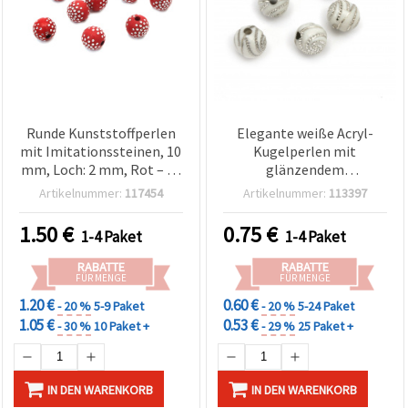
Runde Kunststoffperlen
Elegante weiße Acryl-
mit Imitationssteinen, 10
Kugelperlen mit
mm, Loch: 2 mm, Rot – 50
glänzendem
g (ca. 85 Stk.)
silberfarbenem Faden, 10
Artikelnummer:
117454
Artikelnummer:
113397
mm, Loch 2 mm – 20 g
(~38 Stk.) – Perfekt für
1.50
€
0.75
€
1-4 Paket
1-4 Paket
Schmuckgestaltung &
kreative DIY-Projekte
RABATTE
RABATTE
FÜR MENGE
FÜR MENGE
1.20 €
0.60 €
- 20 %
5-9 Paket
- 20 %
5-24 Paket
1.05 €
0.53 €
- 30 %
10 Paket +
- 29 %
25 Paket +
IN DEN WARENKORB
IN DEN WARENKORB