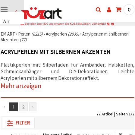
0
Wir
Bestellen über 80€ und erhalten Sie KOSTENLOSEN VERSAND!
verwenden
EM ART
›
Perlen
(8215)
›
Acrylperlen
(2935)
›
Acrylperlen mit silbernen
Cookies
Akzenten
(77)
🍪 Wir
verwenden
ACRYLPERLEN MIT SILBERNEN AKZENTEN
Cookies
und
ähnliche
Plastikperlen mit Silberfaden für Armbänder, Halsketten,
Technologien,
Schmuckanhänger und DIY-Dekorationen. Leichte
um das
ordnungsgemäße
Acrylperlen mit silbernem Dekorationseffekt.
Funktionieren
Mehr anzeigen
der Website
sicherzustellen,
Ihr
Nutzungserlebnis
zu
‹
1
2
›
verbessern
77 Artikel | Seiten 1/2
und, mit
Ihrer
FILTER
Einwilligung,
den
Datenverkehr