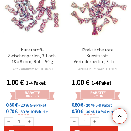
Kunststoff-
Praktische rote
Zwischenperlen, 3-Loch,
Kunststoff-
18 x 8 mm, Rot – 50 g
Verteilerperlen, 3-Loch-
Verbinder, 18 x 7 mm - 50
Artikelnummer:
107869
Artikelnummer:
107871
g - perfekt für
mehrreihigen Schmuck &
1.00
€
1.00
€
1-4 Paket
1-4 Paket
kreative DIY-
Bastelprojekte
RABATTE
RABATTE
FÜR MENGE
FÜR MENGE
0.80 €
0.80 €
- 20 %
5-9 Paket
- 20 %
5-9 Paket
0.70 €
0.70 €
- 30 %
10 Paket +
- 30 %
10 Paket +