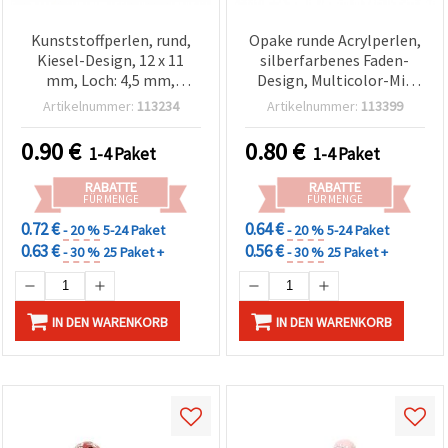
Kunststoffperlen, rund,
Opake runde Acrylperlen,
Kiesel-Design, 12 x 11
silberfarbenes Faden-
mm, Loch: 4,5 mm,
Design, Multicolor-Mix
Farbmix – 20 g (~25 Stk.)
(sortiert), 9,5 x 7 mm,
Artikelnummer:
113234
Artikelnummer:
113399
Loch 5 mm – 20 g ~60
Stück
0.90
€
0.80
€
1-4 Paket
1-4 Paket
RABATTE
RABATTE
FÜR MENGE
FÜR MENGE
0.72 €
0.64 €
- 20 %
5-24 Paket
- 20 %
5-24 Paket
0.63 €
0.56 €
- 30 %
25 Paket +
- 30 %
25 Paket +
IN DEN WARENKORB
IN DEN WARENKORB