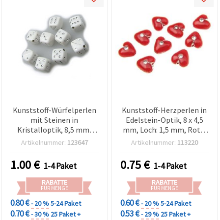
Kunststoff-Würfelperlen
Kunststoff-Herzperlen in
mit Steinen in
Edelstein-Optik, 8 x 4,5
Kristalloptik, 8,5 mm,
mm, Loch: 1,5 mm, Rot –
Loch: 1 mm, Weiß, 20 g
20 g (ca. 140 Stk.), für
Artikelnummer:
123647
Artikelnummer:
113220
(ca. 40 Stk.)
Basteln &
Schmuckherstellung
1.00
€
0.75
€
1-4 Paket
1-4 Paket
RABATTE
RABATTE
FÜR MENGE
FÜR MENGE
0.80 €
0.60 €
- 20 %
5-24 Paket
- 20 %
5-24 Paket
0.70 €
0.53 €
- 30 %
25 Paket +
- 29 %
25 Paket +