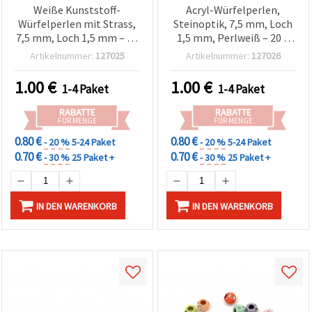
Weiße Kunststoff-
Acryl-Würfelperlen,
Würfelperlen mit Strass,
Steinoptik, 7,5 mm, Loch
7,5 mm, Loch 1,5 mm – 20
1,5 mm, Perlweiß – 20 g
g (ca. 45 Stück)
(~45 Stk.)
Artikelnummer:
127025
Artikelnummer:
127026
1.00
€
1.00
€
1-4 Paket
1-4 Paket
RABATTE
RABATTE
FÜR MENGE
FÜR MENGE
0.80 €
0.80 €
- 20 %
5-24 Paket
- 20 %
5-24 Paket
0.70 €
0.70 €
- 30 %
25 Paket +
- 30 %
25 Paket +
IN DEN WARENKORB
IN DEN WARENKORB