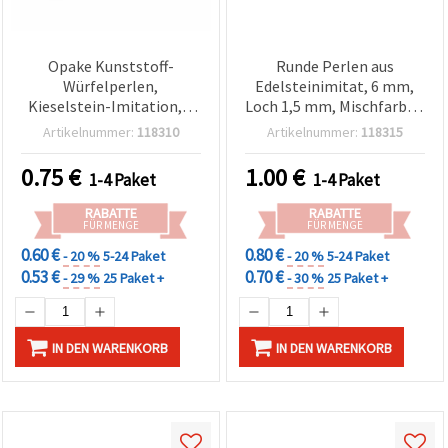
Opake Kunststoff-
Runde Perlen aus
Würfelperlen,
Edelsteinimitat, 6 mm,
Kieselstein-Imitation, 6
Loch 1,5 mm, Mischfarben
mm, Loch 3 mm, Weiß -
– 20 g (ca. 200 Stk.)
Artikelnummer:
118310
Artikelnummer:
118315
20 g (ca. 104 Stk.) für
Basteln &
0.75
€
1.00
€
1-4 Paket
1-4 Paket
Schmuckherstellung
RABATTE
RABATTE
FÜR MENGE
FÜR MENGE
0.60 €
0.80 €
- 20 %
5-24 Paket
- 20 %
5-24 Paket
0.53 €
0.70 €
- 29 %
25 Paket +
- 30 %
25 Paket +
IN DEN WARENKORB
IN DEN WARENKORB