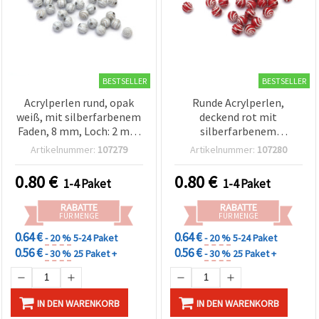
BESTSELLER
BESTSELLER
Acrylperlen rund, opak
Runde Acrylperlen,
weiß, mit silberfarbenem
deckend rot mit
Faden, 8 mm, Loch: 2 mm
silberfarbenem
- 20 g (~70 Stk.)
Spiralband, Ø 8 mm, Loch
Artikelnummer:
107279
Artikelnummer:
107280
2 mm – 20 g (~70 Stk.) –
für Schmuckherstellung,
0.80
€
0.80
€
1-4 Paket
1-4 Paket
Armbänder & Halsketten
RABATTE
RABATTE
FÜR MENGE
FÜR MENGE
0.64 €
0.64 €
- 20 %
5-24 Paket
- 20 %
5-24 Paket
0.56 €
0.56 €
- 30 %
25 Paket +
- 30 %
25 Paket +
IN DEN WARENKORB
IN DEN WARENKORB