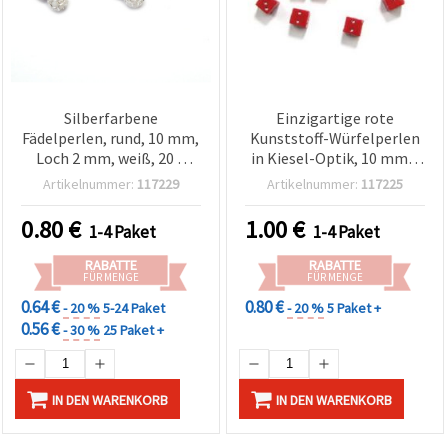
Silberfarbene
Einzigartige rote
Fädelperlen, rund, 10 mm,
Kunststoff-Würfelperlen
Loch 2 mm, weiß, 20 g
in Kiesel-Optik, 10 mm –
(~38 Stk.)
50 g (ca. 47 Stück) –
Artikelnummer:
117229
Artikelnummer:
117225
Perfekt für
Schmuckherstellung,
0.80
€
1.00
€
1-4 Paket
1-4 Paket
Basteln & DIY-Designs
RABATTE
RABATTE
FÜR MENGE
FÜR MENGE
0.64 €
0.80 €
- 20 %
5-24 Paket
- 20 %
5 Paket +
0.56 €
- 30 %
25 Paket +
IN DEN WARENKORB
IN DEN WARENKORB