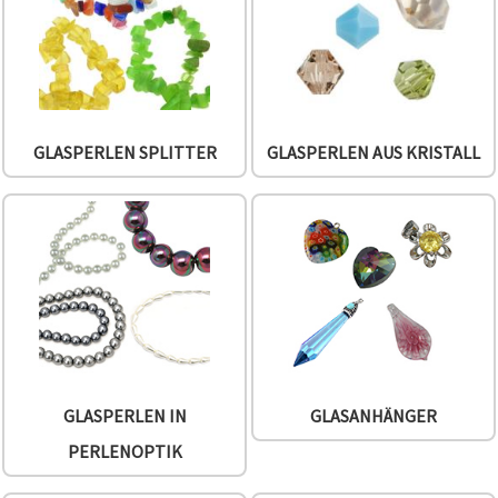
können Sie
jederzeit
ändern
oder
widerrufen.
Impressum
Datenschutzerklärung
Cookie-
Richtlinie
GLASPERLEN SPLITTER
GLASPERLEN AUS KRISTALL
Alle
akzeptieren
Cookie-
Einstellungen
GLASPERLEN IN
GLASANHÄNGER
PERLENOPTIK