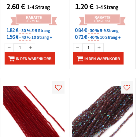
mit AB-Beschichtung, ca.
190 Stück
2.60
€
1.20
€
1-4 Strang
1-4 Strang
130 Stück
RABATTE
RABATTE
FÜR MENGE
FÜR MENGE
1.82 €
0.84 €
- 30 %
5-9 Strang
- 30 %
5-9 Strang
1.56 €
0.72 €
- 40 %
10 Strang +
- 40 %
10 Strang +
IN DEN WARENKORB
IN DEN WARENKORB