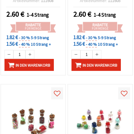
Artikelnummer:
111608
Artikelnummer:
111605
Hellkaramell
schimmernder AB-
Regenbogen mit
Beschichtung,
2.60
€
2.60
€
1-4 Strang
1-4 Strang
schimmernder AB-
Bastelperlen ~130 Stück
Beschichtung, ca. 130
RABATTE
RABATTE
Stück
FÜR MENGE
FÜR MENGE
1.82 €
1.82 €
- 30 %
5-9 Strang
- 30 %
5-9 Strang
1.56 €
1.56 €
- 40 %
10 Strang +
- 40 %
10 Strang +
IN DEN WARENKORB
IN DEN WARENKORB