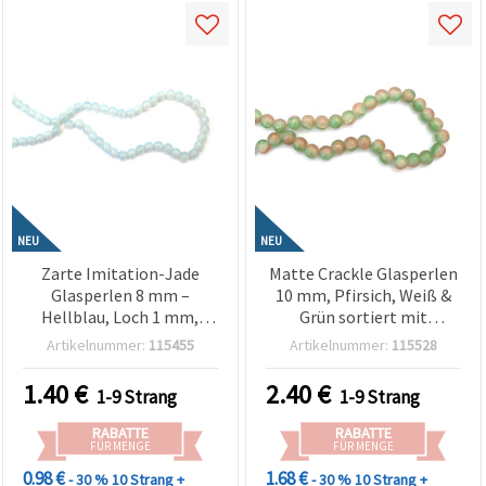
NEU
NEU
Zarte Imitation-Jade
Matte Crackle Glasperlen
Glasperlen 8 mm –
10 mm, Pfirsich, Weiß &
Hellblau, Loch 1 mm,
Grün sortiert mit
Strang ca. 105 Stk. – ideal
goldfarbigem Akzent,
Artikelnummer:
115455
Artikelnummer:
115528
zum Schmuck basteln &
Loch 1 mm, ca. 85 Stück –
für elegante, ruhige DIY-
für Schmuckbasteln & DIY
1.40
€
2.40
€
1-9 Strang
1-9 Strang
Designs
Bastelbedarf
RABATTE
RABATTE
FÜR MENGE
FÜR MENGE
0.98 €
1.68 €
- 30 %
10 Strang +
- 30 %
10 Strang +