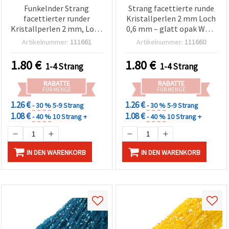
Funkelnder Strang
Strang facettierte runde
facettierter runder
Kristallperlen 2 mm Loch
Kristallperlen 2 mm, Loch
0,6 mm – glatt opak Weiß
0,6 mm – Transparent
Rainbow mit
Artikelnummer:
111661
Artikelnummer:
111660
Weiß Regenbogen mit
schimmerndem AB-
schimmernder AB-
Finish, ca. 220 Stück (Mix)
1.80
€
1.80
€
1-4 Strang
1-4 Strang
Beschichtung, ca. 220
Stück für Schmuckbasteln
RABATTE
RABATTE
& DIY
FÜR MENGE
FÜR MENGE
1.26 €
1.26 €
- 30 %
5-9 Strang
- 30 %
5-9 Strang
1.08 €
1.08 €
- 40 %
10 Strang +
- 40 %
10 Strang +
IN DEN WARENKORB
IN DEN WARENKORB