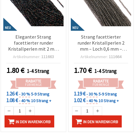
NEU
NEU
Eleganter Strang
Strang facettierter
facettierter runder
runder Kristallperlen 2
Kristallperlen mit 2 mm
mm – Loch 0,6 mm –
Loch (0,6 mm) – glatt,
Transparent galvanisiert
Artikelnummer:
111663
Artikelnummer:
111664
opak Schwarz
Grau mit metallischem
Regenbogen mit
Glanz, ca. 200 Stück (Mix)
1.80
€
1.70
€
1-4 Strang
1-4 Strang
schimmerndem AB-
Finish, ca. 220 Stk.
RABATTE
RABATTE
FÜR MENGE
FÜR MENGE
1.26 €
1.19 €
- 30 %
5-9 Strang
- 30 %
5-9 Strang
1.08 €
1.02 €
- 40 %
10 Strang +
- 40 %
10 Strang +
IN DEN WARENKORB
IN DEN WARENKORB