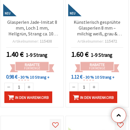
NEU
NEU
Glasperlen Jade-Imitat 8
Künstlerisch gesprühte
mm, Loch 1 mm,
Glasperlen 8 mm –
Hellgrün, Strang ca. 105
milchig weiß, grau &
Stk. – ideal für
dunkelorange, Loch 1
Artikelnummer:
115438
Artikelnummer:
115472
Schmuckherstellung,
mm, Strang ca. 100 Stk.
Perlenfädeln &
(Mix) – ideal zum Schmuck
1.40
€
1.60
€
1-9 Strang
1-9 Strang
Bastelprojekte
basteln & für moderne DIY
Handmade-Designs
RABATTE
RABATTE
FÜR MENGE
FÜR MENGE
0.98 €
1.12 €
- 30 %
10 Strang +
- 30 %
10 Strang +
IN DEN WARENKORB
IN DEN WARENKORB