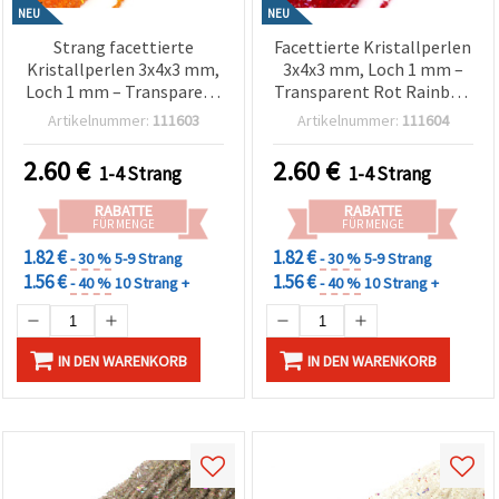
NEU
NEU
Strang facettierte
Facettierte Kristallperlen
Kristallperlen 3x4x3 mm,
3x4x3 mm, Loch 1 mm –
Loch 1 mm – Transparent
Transparent Rot Rainbow
Orange Rainbow mit
mit AB-Beschichtung,
Artikelnummer:
111603
Artikelnummer:
111604
schimmernder AB-
Strang ca. 125 Stk.
Beschichtung, ca. 130 Stk.
(assortiert)
2.60
€
2.60
€
1-4 Strang
1-4 Strang
RABATTE
RABATTE
FÜR MENGE
FÜR MENGE
1.82 €
1.82 €
- 30 %
5-9 Strang
- 30 %
5-9 Strang
1.56 €
1.56 €
- 40 %
10 Strang +
- 40 %
10 Strang +
IN DEN WARENKORB
IN DEN WARENKORB