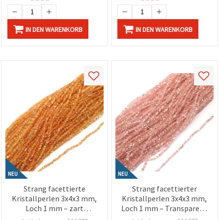
IN DEN WARENKORB
IN DEN WARENKORB
NEU
NEU
Strang facettierte
Strang facettierter
Kristallperlen 3x4x3 mm,
Kristallperlen 3x4x3 mm,
Loch 1 mm – zart
Loch 1 mm – Transparent
transparentes
Pink Rainbow mit