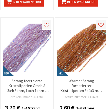
IN DEN WARENKORB
IN DEN WARENKORB
NEU
NEU
Strang facettierte
Warmer Strang
Kristallperlen Grade A
facettierter
3x4x3 mm, Loch 1 mm –
Kristallperlen 3x4x3 mm,
Brillant Transparent
Loch 1 mm – elegantes
Artikelnummer:
111601
Artikelnummer:
111607
Weiß Rainbow mit
transparentes Karamell-
schimmernder AB-
Regenbogen mit
3.70
€
2.60
€
1-4 Strang
1-4 Strang