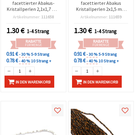
facettierter Abakus-
facettierter Abakus
Kristallperlen 2,1x1,7 mm
Kristallperlen 2x1,5 mm
Loch 0,6 mm – elegant
Loch 0,6 mm – glatt opak
Artikelnummer:
111658
Artikelnummer:
111659
transparent Weiß mit
Schwarz mit dezentem
leuchtendem Glanz ~200
Glanz ca. 220 Stück für
1.30
€
1.30
€
1-4 Strang
1-4 Strang
Stk.
Schmuck basteln DIY
RABATTE
RABATTE
FÜR MENGE
FÜR MENGE
0.91 €
0.91 €
- 30 %
5-9 Strang
- 30 %
5-9 Strang
0.78 €
0.78 €
- 40 %
10 Strang +
- 40 %
10 Strang +
IN DEN WARENKORB
IN DEN WARENKORB