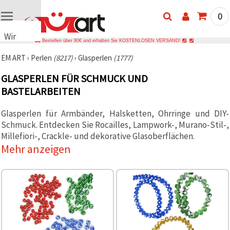
0
Wir
Bestellen über 80€ und erhalten Sie KOSTENLOSEN VERSAND!
verwenden
EM ART
›
Perlen
(8217)
›
Glasperlen
(1777)
Cookies
🍪 Wir
GLASPERLEN FÜR SCHMUCK UND
verwenden
BASTELARBEITEN
Cookies
und
ähnliche
Glasperlen für Armbänder, Halsketten, Ohrringe und DIY-
Technologien,
um das
Schmuck. Entdecken Sie Rocailles, Lampwork-, Murano-Stil-,
ordnungsgemäße
Millefiori-, Crackle- und dekorative Glasoberflächen.
Funktionieren
Mehr anzeigen
der Website
sicherzustellen,
Ihr
Nutzungserlebnis
zu
verbessern
und, mit
Ihrer
Einwilligung,
den
Datenverkehr