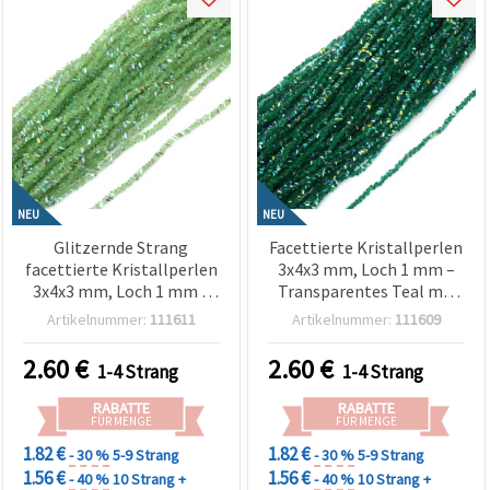
NEU
NEU
Glitzernde Strang
Facettierte Kristallperlen
facettierte Kristallperlen
3x4x3 mm, Loch 1 mm –
3x4x3 mm, Loch 1 mm –
Transparentes Teal mit
Transparent Hellgrün
Regenbogen-AB-
Artikelnummer:
111611
Artikelnummer:
111609
Rainbow mit
Beschichtung, Strang ca.
schimmernder AB-
130 Stück
2.60
€
2.60
€
1-4 Strang
1-4 Strang
Beschichtung, ca. 130
Stück
RABATTE
RABATTE
FÜR MENGE
FÜR MENGE
1.82 €
1.82 €
- 30 %
5-9 Strang
- 30 %
5-9 Strang
1.56 €
1.56 €
- 40 %
10 Strang +
- 40 %
10 Strang +