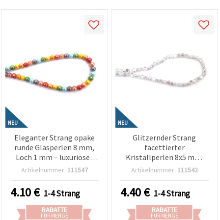
NEU
NEU
Eleganter Strang opake
Glitzernder Strang
runde Glasperlen 8 mm,
facettierter
Loch 1 mm – luxuriöser
Kristallperlen 8x5 mm,
Perlenfarben-Mix
Loch 1 mm – Transparent
Artikelnummer:
111547
Artikelnummer:
111542
(assortiert) mit
Weiß elegant mit
schimmernder AB-
schimmernder AB-
4.10
€
4.40
€
1-4 Strang
1-4 Strang
Beschichtung, ca. 50 Stück
Beschichtung, ca. 100
Stück (Perlen zum
RABATTE
RABATTE
Basteln)
FÜR MENGE
FÜR MENGE