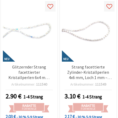
NEU
NEU
Glitzernder Strang
Strang facettierte
facettierter
Zylinder-Kristallperlen
Kristallperlen 6x4 mm,
4x6 mm, Loch 1 mm –
Loch 1 mm – elegant
transparentes Weiß AB-
Artikelnummer:
111540
Artikelnummer:
111549
transparent Weiß mit
Regenbogen schimmernd
schimmernder AB-
(Aqua Borealis
2.90
€
3.10
€
1-4 Strang
1-4 Strang
Beschichtung, ca. 100
Beschichtung), ca. 80 Stk.,
Stück
Mix/assortiert
RABATTE
RABATTE
FÜR MENGE
FÜR MENGE
2.03 €
2.17 €
- 30 %
5-9 Strang
- 30 %
5-9 Strang