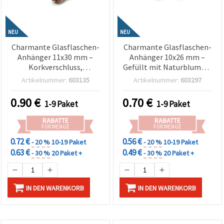
NEU
NEU
Charmante Glasflaschen-
Charmante Glasflaschen-
Anhänger 11x30 mm –
Anhänger 10x26 mm –
Korkverschluss,
Gefüllt mit Naturblumen,
transparent, mit
Loch 1,5 mm, MIX Farben
Artikelnummer:
603135
Artikelnummer:
603297
gemischter Füllung
(sortiert), 2er-Set für
(Assorted), Loch 1,5 mm,
eleganten Schmuck,
0.90
€
0.70
€
1-9 Paket
1-9 Paket
2er-Set für Schmuck
Bastelbedarf Natur-DIY &
basteln, Geschenkdeko &
handgemachte
RABATTE
RABATTE
kreative DIY-
Geschenke
FÜR MENGE
FÜR MENGE
Bastelprojekte
0.72 €
0.56 €
- 20 %
10-19 Paket
- 20 %
10-19 Paket
0.63 €
0.49 €
- 30 %
20 Paket +
- 30 %
20 Paket +
IN DEN WARENKORB
IN DEN WARENKORB