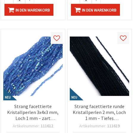
IN DEN WARENKORB
IN DEN WARENKORB
NEU
NEU
Strang facettierte
Strang facettierte runde
Kristallperlen 3x4x3 mm,
Kristallperlen 2 mm, Loch
Loch 1 mm – zart
1 mm – Tiefes
transparent hellblau,
transparentes Indigo mit
Artikelnummer:
111612
Artikelnummer:
111619
Regenbogen-Schimmer
strahlendem Glanz, ca.