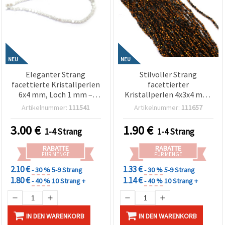
NEU
NEU
Eleganter Strang
Stilvoller Strang
facettierte Kristallperlen
facettierter
6x4 mm, Loch 1 mm –
Kristallperlen 4x3x4 mm,
luxuriös opak
Loch 1 mm – galvanisiert
Artikelnummer:
111541
Artikelnummer:
111657
Perlmuttweiß mit
Schwarz & Goldfarbe mit
schimmernder AB-
poliertem Metallic-
3.00
€
1.90
€
1-4 Strang
1-4 Strang
Beschichtung, ca. 100
Finish, ca. 75 Stück
Stück
(Bastelperlen)
RABATTE
RABATTE
FÜR MENGE
FÜR MENGE
2.10 €
1.33 €
- 30 %
5-9 Strang
- 30 %
5-9 Strang
1.80 €
1.14 €
- 40 %
10 Strang +
- 40 %
10 Strang +
IN DEN WARENKORB
IN DEN WARENKORB