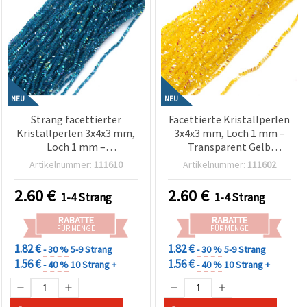
NEU
NEU
Strang facettierter
Facettierte Kristallperlen
Kristallperlen 3x4x3 mm,
3x4x3 mm, Loch 1 mm –
Loch 1 mm –
Transparent Gelb
Transparente Cyan-
Rainbow mit AB-
Artikelnummer:
111610
Artikelnummer:
111602
Regenbogenperlen mit
Beschichtung, Strang ca.
schimmernder AB-
138 Stück (assortiert)
2.60
€
2.60
€
1-4 Strang
1-4 Strang
Beschichtung ~130 Stk.
RABATTE
RABATTE
FÜR MENGE
FÜR MENGE
1.82 €
1.82 €
- 30 %
5-9 Strang
- 30 %
5-9 Strang
1.56 €
1.56 €
- 40 %
10 Strang +
- 40 %
10 Strang +