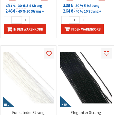
2.87 €
3.08 €
- 30 %
5-9 Strang
- 30 %
5-9 Strang
2.46 €
2.64 €
- 40 %
10 Strang +
- 40 %
10 Strang +
IN DEN WARENKORB
IN DEN WARENKORB
NEU
NEU
Funkelnder Strang
Eleganter Strang