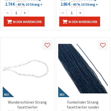
1.74 €
1.86 €
- 40 %
10 Strang +
- 40 %
10 Strang +
IN DEN WARENKORB
IN DEN WARENKORB
NEU
NEU
Wunderschöner Strang
Funkelnder Strang
facettierter
facettierter runder