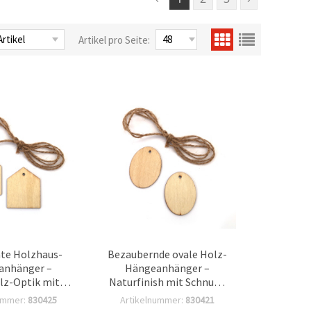
Artikel pro Seite:
te Holzhaus-
Bezaubernde ovale Holz-
anhänger –
Hängeanhänger –
lz-Optik mit
Naturfinish mit Schnur –
50 x 3 mm, 6er-
50 x 3 mm, 6er-Set – ideal
ummer:
830425
Artikelnummer:
830421
ideal für DIY
für DIY Basteln,