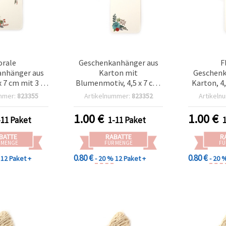
orale
Geschenkanhänger aus
F
nhänger aus
Karton mit
Geschenk
x 7 cm mit 3 m
Blumenmotiv, 4,5 x 7 cm,
Karton, 4,
ur – 12 Stück,
mit 3 m Schnur – 12er-Set
m Korde
mmer:
823355
Artikelnummer:
823352
Artikeln
rtiert
ge
1.00
€
1.00
€
-11 Paket
1-11 Paket
BATTE
RABATTE
R
 MENGE
FÜR MENGE
FÜ
0.80 €
0.80 €
12 Paket +
- 20 %
12 Paket +
- 20 