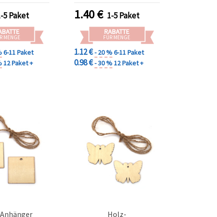
 Home-Deko &
Geschenkanhänger &
1.40
€
1-5 Paket
1-5 Paket
kverpackung
Deko-Kreationen
ABATTE
RABATTE
R MENGE
FÜR MENGE
1.12 €
%
6-11 Paket
- 20 %
6-11 Paket
0.98 €
%
12 Paket +
- 30 %
12 Paket +
-Anhänger
Holz-