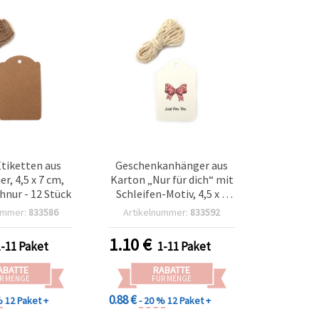
tiketten aus
Geschenkanhänger aus
er, 4,5 x 7 cm,
Karton „Nur für dich“ mit
hnur - 12 Stück
Schleifen-Motiv, 4,5 x 7
cm, 12 Stück, inkl. 3 m
ummer:
833586
Artikelnummer:
833592
Kordel
1.10
€
1-11 Paket
1-11 Paket
ABATTE
RABATTE
R MENGE
FÜR MENGE
0.88 €
%
12 Paket +
- 20 %
12 Paket +