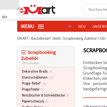
Wir
verwenden
MENU
NEU
ANGEBO
Cookies
🍪 Wir
verwenden
EM ART
›
Bastelbedarf
(5600)
›
Scrapbooking Zubehör
(726)
Cookies
und
SCRAPBO
ähnliche
Scrapbooking
Technologien,
um das
Zubehör
ordnungsgemäße
Entdecken Sie
Alle schließen
Funktionieren
Scrapbooking
der Website
Dekorative Brads
(7)
sicherzustellen,
Grundlage fü
Ihr
Stanzschablonen
(27)
Etiketten, od
Nutzungserlebnis
Ihre persönl
Präge-Relief
(14)
zu
verbessern
handgefertig
Prägefolder
(7)
und, mit
Notizbücher & Schreibblöcke
Ihrer
(9)
Einwilligung,
Papierschmuck
(0)
den
120 Artikel | S
Datenverkehr