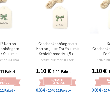
 12 Karton-
Geschenkanhänger aus
K
kanhängern
Karton „Just For You“ mit
Geschenka
or You“ mit
Schleifenmotiv, 4,5 x 7
For 
esign, 4,5 x 7
cm, 12 Stück, inkl. 3 m
Schleifen
mmer:
833594
Artikelnummer:
833595
Artikeln
 3 m Kordel,
Bastelschnur
cm, 12 S
rtiert
Bast
1.10
€
1.10
€
-11 Paket
1-11 Paket
BATTE
RABATTE
R
 MENGE
FÜR MENGE
FÜ
0.88 €
0.88 €
12 Paket +
- 20 %
12 Paket +
- 20 