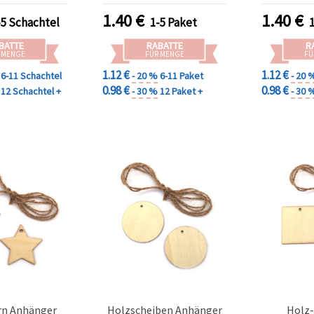
eldeko
Basteln, DIY Deko,
Basteln,
1.40
€
1.40
€
-5 Schachtel
1-5 Paket
Hochzeitsdeko &
Geschen
Geschenkverpackung
BATTE
RABATTE
R
 MENGE
FÜR MENGE
FÜ
1.12 €
1.12 €
6-11 Schachtel
- 20 %
6-11 Paket
- 20 
0.98 €
0.98 €
12 Schachtel +
- 30 %
12 Paket +
- 30 
rn Anhänger
Holzscheiben Anhänger
Holz