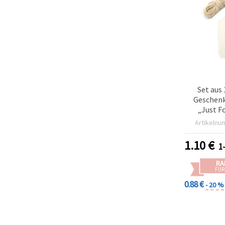
Set aus
Geschen
„Just F
Schleifen-D
Artikelnu
cm, inkl.
so
1.10
€
1
RA
FÜR
0.88 €
- 20 %