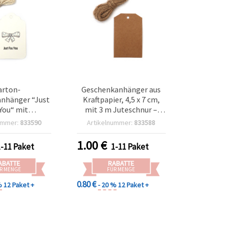
arton-
Geschenkanhänger aus
nhänger “Just
Kraftpapier, 4,5 x 7 cm,
You“ mit
mit 3 m Juteschnur –
motiv, 4,5 x 7
12er-Set
ummer:
833590
Artikelnummer:
833588
tück mit 3 m
elschnur
1.00
€
1-11 Paket
1-11 Paket
ABATTE
RABATTE
R MENGE
FÜR MENGE
0.80 €
%
12 Paket +
- 20 %
12 Paket +