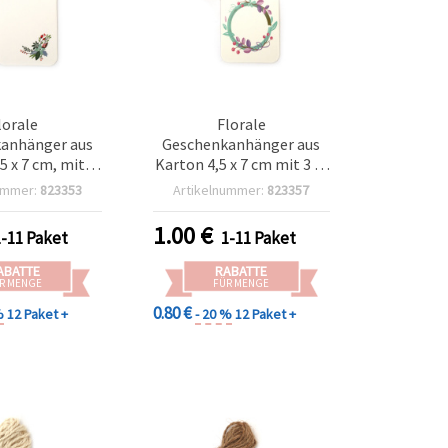
lorale
Florale
anhänger aus
Geschenkanhänger aus
5 x 7 cm, mit 3
Karton 4,5 x 7 cm mit 3 m
l - 12er-Set,
Kordel – 12er-Set
ummer:
823353
Artikelnummer:
823357
mischt
1.00
€
1-11 Paket
1-11 Paket
ABATTE
RABATTE
R MENGE
FÜR MENGE
0.80 €
%
12 Paket +
- 20 %
12 Paket +