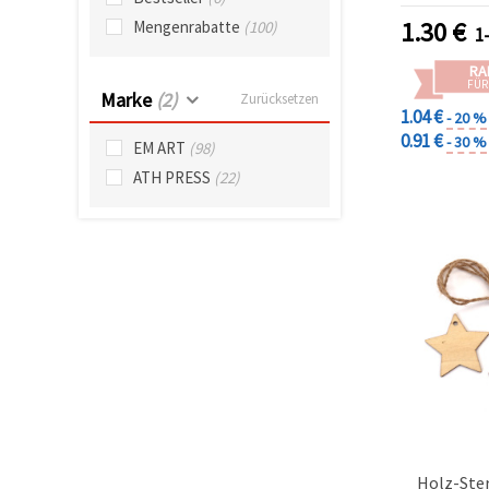
können Sie
Bast
1.30
€
jederzeit
Mengenrabatte
(100)
1
ändern
oder
RA
widerrufen.
FÜR
Impressum
Marke
(2)
Zurücksetzen
Datenschutzerklärung
1.04 €
- 20 %
Cookie-
0.91 €
- 30 %
EM ART
(98)
Richtlinie
ATH PRESS
(22)
Alle
akzeptieren
Cookie-
Einstellungen
Holz-Ste