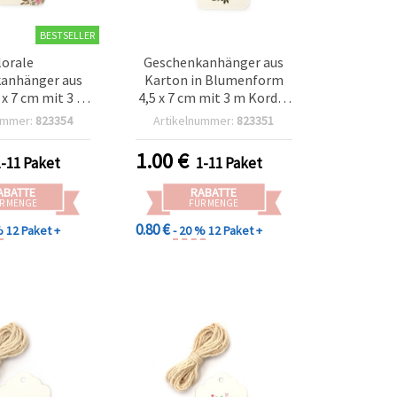
BESTSELLER
lorale
Geschenkanhänger aus
anhänger aus
Karton in Blumenform
 x 7 cm mit 3 m
4,5 x 7 cm mit 3 m Kordel
 12er-Set für
– 12er-Set, sortiert
ummer:
823354
Artikelnummer:
823351
 Scrapbooking
1.00
€
1-11 Paket
1-11 Paket
ABATTE
RABATTE
R MENGE
FÜR MENGE
0.80 €
%
12 Paket +
- 20 %
12 Paket +