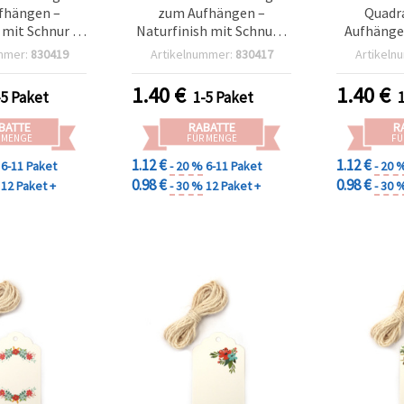
fhängen –
zum Aufhängen –
Quadr
 mit Schnur –
Naturfinish mit Schnur –
Aufhänge
6er-Set – ideal
50x3 mm, 6er Pack – ideal
mit Schnu
mmer:
830419
Artikelnummer:
830417
Artikeln
achtsbasteln,
für DIY Basteln,
6er-Set –
namente &
Geschenkanhänger &
Ba
1.40
€
1.40
€
-5 Paket
1-5 Paket
ive Deko
Deko-Kreationen
Geschen
Deko
BATTE
RABATTE
R
 MENGE
FÜR MENGE
FÜ
1.12 €
1.12 €
6-11 Paket
- 20 %
6-11 Paket
- 20 
0.98 €
0.98 €
12 Paket +
- 30 %
12 Paket +
- 30 