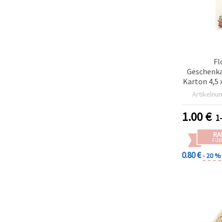
Fl
Geschenka
Karton 4,5 
Bastelschn
Artikelnu
so
1.00
€
1
RA
FÜR
0.80 €
- 20 %