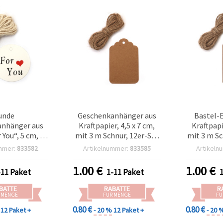
unde
Geschenkanhänger aus
Bastel-E
nhänger aus
Kraftpapier, 4,5 x 7 cm,
Kraftpapi
 You“, 5 cm, 12
mit 3 m Schnur, 12er-Set
mit 3 m Sc
. 3 m Kordel –
– zum Basteln &
mmer:
833582
Artikelnummer:
833585
Artikeln
asteln &
Verpacken
booking
1.00
€
1.00
€
-11 Paket
1-11 Paket
BATTE
RABATTE
R
 MENGE
FÜR MENGE
FÜ
0.80 €
0.80 €
12 Paket +
- 20 %
12 Paket +
- 20 