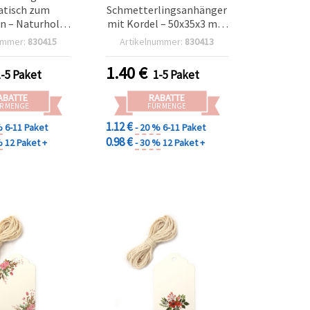
atisch zum
Schmetterlingsanhänger
n – Naturholz
mit Kordel – 50x35x3 mm
r – 50 x 3 mm,
(Set mit 6) – Ideal für
ummer:
830415
Artikelnummer:
830413
 ideal für DIY
Frühlings-
steln,
Bastelprojekte,
1.40
€
1-5 Paket
1-5 Paket
kanhänger &
Hängedeko & DIY-
-Projekte
Geschenke
ABATTE
RABATTE
R MENGE
FÜR MENGE
1.12 €
%
6-11 Paket
- 20 %
6-11 Paket
0.98 €
%
12 Paket +
- 30 %
12 Paket +