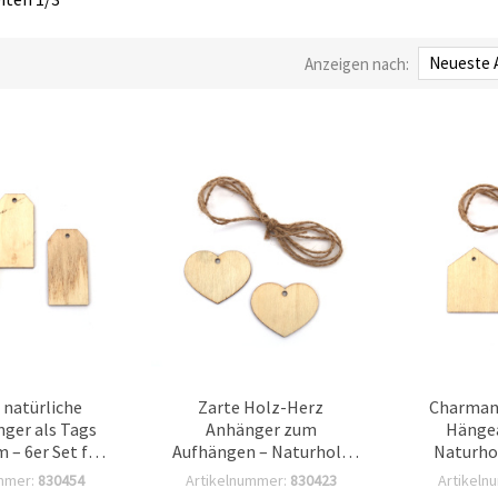
Anzeigen nach:
e natürliche
Zarte Holz-Herz
Charman
ger als Tags
Anhänger zum
Hänge
 – 6er Set für
Aufhängen – Naturholz
Naturho
hriften,
mit Schnur – 50x3 mm,
Schnur – 
mmer:
830454
Artikelnummer:
830423
Artikeln
anhänger &
6er Pack – ideal für
Pack – 