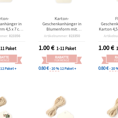
rton-
Karton-
F
anhänger in
Geschenkanhänger in
Geschenk
m 4,5 x 7 cm
Blumenform mit
Karton 4,5
del – 12er-Set
Juteschnur, 4,5 x 7 cm, 3
Kordel -
mmer:
823356
Artikelnummer:
823350
Artikeln
m, 12 Stück
Basteln &
1.00
€
1.00
€
-11 Paket
1-11 Paket
BATTE
RABATTE
R
 MENGE
FÜR MENGE
FÜ
0.80 €
0.80 €
12 Paket +
- 20 %
12 Paket +
- 20 