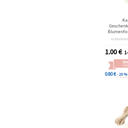
Ka
Geschenk
Blumenfor
mit 3 m Kor
Artikelnu
1.00
€
1
RA
FÜR
0.80 €
- 20 %