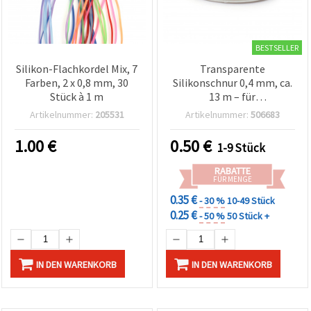
BESTSELLER
Silikon-Flachkordel Mix, 7
Transparente
Farben, 2 x 0,8 mm, 30
Silikonschnur 0,4 mm, ca.
Stück à 1 m
13 m – für
Schmuckherstellung &
Artikelnummer:
205531
Artikelnummer:
506683
Basteln
1.00
€
0.50
€
1-9 Stück
RABATTE
FÜR MENGE
0.35 €
- 30 %
10-49 Stück
0.25 €
- 50 %
50 Stück +
IN DEN WARENKORB
IN DEN WARENKORB