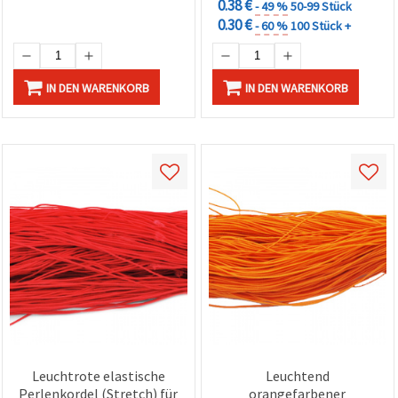
0.38 €
- 49 %
50-99 Stück
0.30 €
- 60 %
100 Stück +
IN DEN WARENKORB
IN DEN WARENKORB
Leuchtrote elastische
Leuchtend
Perlenkordel (Stretch) für
orangefarbener