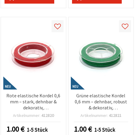
NEU
NEU
Rote elastische Kordel 0,6
Grüne elastische Kordel
mm – stark, dehnbar &
0,6 mm – dehnbar, robust
dekorativ,
& dekorativ,
Bastelschnur/Gummiband
Bastelschnur/Gummiband
Artikelnummer:
412820
Artikelnummer:
412821
für DIY & Schmuckbasteln,
ca. 10 m Rolle EM ART
ca. 10 m Rolle
1.00
€
1.00
€
1-5 Stück
1-5 Stück