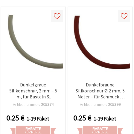
Dunkelgraue
Dunkelbraune
Silikonschnur, 2 mm – 5
Silikonschnur Ø 2 mm, 5
m, für Basteln &
Meter – für Schmuck &
Schmuckherstellung
Basteln
Artikelnummer:
205374
Artikelnummer:
205399
0.25
€
0.25
€
1-19 Paket
1-19 Paket
RABATTE
RABATTE
FÜR MENGE
FÜR MENGE