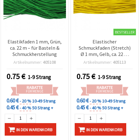
BESTSELLER
Elastikfaden 1 mm, Grün,
Elastischer
ca. 22 m – für Basteln &
Schmuckfaden (Stretch)
Schmuckherstellung
Ø 1 mm, Gelb, ca. 22 m
Rolle – für Armbänder,
Artikelnummer:
405108
Artikelnummer:
405113
Ketten, Perlenfädeln &
DIY-Basteln
0.75
€
0.75
€
1-9 Strang
1-9 Strang
RABATTE
RABATTE
FÜR MENGE
FÜR MENGE
0.60 €
0.60 €
- 20 %
10-49 Strang
- 20 %
10-49 Strang
0.45 €
0.45 €
- 40 %
50 Strang +
- 40 %
50 Strang +
IN DEN WARENKORB
IN DEN WARENKORB