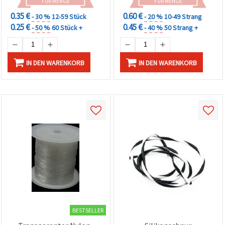
FÜR MENGE
FÜR MENGE
0.35 €
0.60 €
- 30 %
12-59 Stück
- 20 %
10-49 Strang
0.25 €
0.45 €
- 50 %
60 Stück +
- 40 %
50 Strang +
IN DEN WARENKORB
IN DEN WARENKORB
BESTSELLER