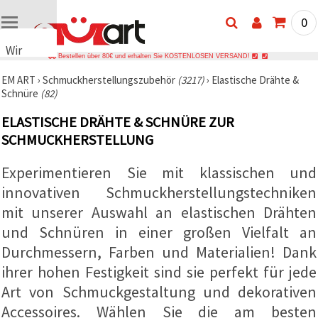
0
Wir
Bestellen über 80€ und erhalten Sie KOSTENLOSEN VERSAND!
verwenden
EM ART
›
Schmuckherstellungszubehör
(3217)
›
Elastische Drähte &
Cookies
Schnüre
(82)
🍪 Wir
verwenden
ELASTISCHE DRÄHTE & SCHNÜRE ZUR
Cookies
und
SCHMUCKHERSTELLUNG
ähnliche
Technologien,
Experimentieren Sie mit klassischen und
um das
ordnungsgemäße
innovativen Schmuckherstellungstechniken
Funktionieren
der Website
mit unserer Auswahl an elastischen Drähten
sicherzustellen,
Ihr
und Schnüren in einer großen Vielfalt an
Nutzungserlebnis
Durchmessern, Farben und Materialien! Dank
zu
verbessern
ihrer hohen Festigkeit sind sie perfekt für jede
und, mit
Ihrer
Art von Schmuckgestaltung und dekorativen
Einwilligung,
den
Accessoires. Wählen Sie die am besten
Datenverkehr