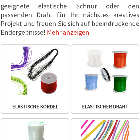
geeignete elastische Schnur oder den
zu
analysieren
passenden Draht für Ihr nächstes kreatives
sowie
relevantere
Projekt und freuen Sie sich auf beeindruckende
Inhalte und
Werbung
Endergebnisse!
Mehr anzeigen
anzuzeigen,
auch mit
Unterstützung
unserer
Partner für
Analyse
und
Marketing.
Sie können
alle
Cookies
akzeptieren,
ablehnen
oder Ihre
ELASTISCHE KORDEL
ELASTISCHER DRAHT
Auswahl in
den
Einstellungen
individuell
festlegen.
Ihre
Einwilligung