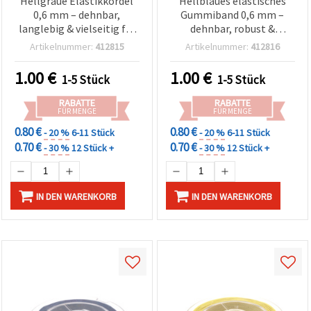
Hellgraue Elastikkordel
Hellblaues elastisches
0,6 mm – dehnbar,
Gummiband 0,6 mm –
langlebig & vielseitig für
dehnbar, robust &
Basteln & Handarbeiten,
dekorativ, Bastelschnur
Artikelnummer:
412815
Artikelnummer:
412816
ca. 10 m Rolle
(ca. 10 m Rolle)
1.00
€
1.00
€
1-5 Stück
1-5 Stück
RABATTE
RABATTE
FÜR MENGE
FÜR MENGE
0.80 €
0.80 €
- 20 %
6-11 Stück
- 20 %
6-11 Stück
0.70 €
0.70 €
- 30 %
12 Stück +
- 30 %
12 Stück +
IN DEN WARENKORB
IN DEN WARENKORB