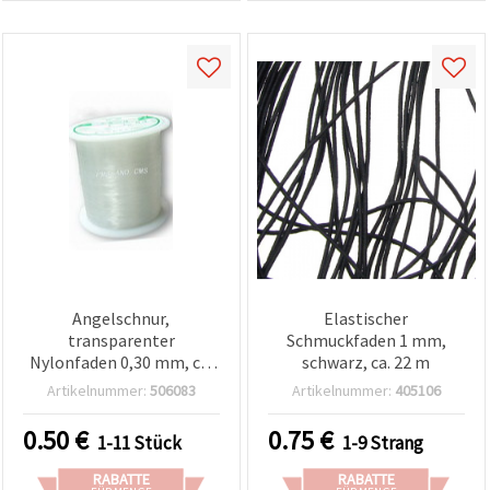
Angelschnur,
Elastischer
transparenter
Schmuckfaden 1 mm,
Nylonfaden 0,30 mm, ca.
schwarz, ca. 22 m
34 m – für Basteln &
Artikelnummer:
506083
Artikelnummer:
405106
Schmuck
0.50
€
0.75
€
1-11 Stück
1-9 Strang
RABATTE
RABATTE