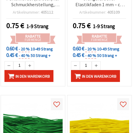
Schmuckherstellung,
Elastikfaden 1 mm – ca.
Armbänder & DIY-Basteln
22 m Rolle für kreative
Artikelnummer:
405112
Artikelnummer:
405109
– 1 mm, ca. 22 m
Schmuckherstellung,
Perlenfädeln & DIY-
0.75
€
0.75
€
1-9 Strang
1-9 Strang
Bastelprojekte
RABATTE
RABATTE
FÜR MENGE
FÜR MENGE
0.60 €
0.60 €
- 20 %
10-49 Strang
- 20 %
10-49 Strang
0.45 €
0.45 €
- 40 %
50 Strang +
- 40 %
50 Strang +
IN DEN WARENKORB
IN DEN WARENKORB