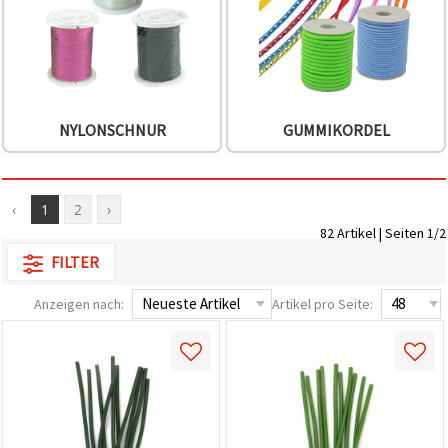
können Sie
jederzeit
ändern
oder
widerrufen.
Impressum
Datenschutzerklärung
Cookie-
NYLONSCHNUR
GUMMIKORDEL
Richtlinie
Alle
‹
1
2
›
akzeptieren
82 Artikel | Seiten 1/2
Cookie-
FILTER
Einstellungen
Anzeigen nach:
Artikel pro Seite: