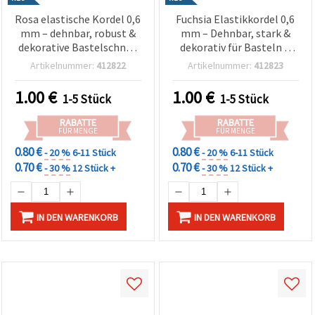
Rosa elastische Kordel 0,6
Fuchsia Elastikkordel 0,6
mm – dehnbar, robust &
mm – Dehnbar, stark &
dekorative Bastelschnur,
dekorativ für Basteln &
ca. 10 m Rolle
Schmuck, ca. 10 m Rolle
Artikelnummer:
412822
Artikelnummer:
412823
1.00
€
1.00
€
1-5 Stück
1-5 Stück
RABATTE
RABATTE
FÜR MENGE
FÜR MENGE
0.80 €
0.80 €
- 20 %
6-11 Stück
- 20 %
6-11 Stück
0.70 €
0.70 €
- 30 %
12 Stück +
- 30 %
12 Stück +
IN DEN WARENKORB
IN DEN WARENKORB