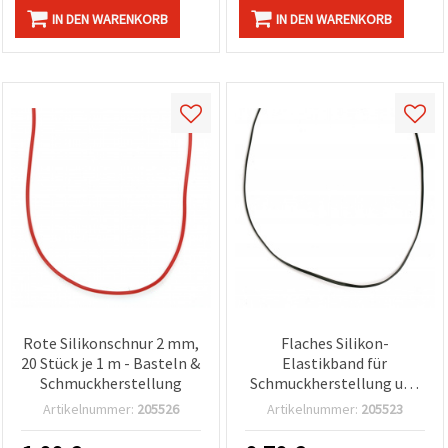
IN DEN WARENKORB
IN DEN WARENKORB
Rote Silikonschnur 2 mm,
Flaches Silikon-
20 Stück je 1 m - Basteln &
Elastikband für
Schmuckherstellung
Schmuckherstellung und
Basteln, Schwarz, 2 × 0,8
Artikelnummer:
205526
Artikelnummer:
205523
mm, Set 30 × 1 m