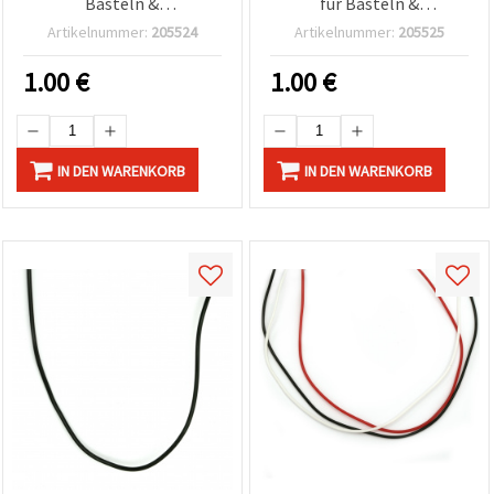
Basteln &
für Basteln &
Schmuckherstellung
Schmuckherstellung
Artikelnummer:
205524
Artikelnummer:
205525
1.00
€
1.00
€
IN DEN WARENKORB
IN DEN WARENKORB