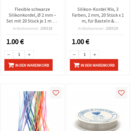
Flexible schwarze
Silikon-Kordel Mix, 3
Silikonkordel, Ø 2 mm –
Farben, 2 mm, 20 Stück x 1
Set mit 20 Stück je 1 m für
m, für Basteln &
Schmuckherstellung,
Schmuckherstellung
Artikelnummer:
205528
Artikelnummer:
205529
Armbänder, Ketten,
Anhänger & DIY-
1.00
€
1.00
€
Bastelprojekte
IN DEN WARENKORB
IN DEN WARENKORB