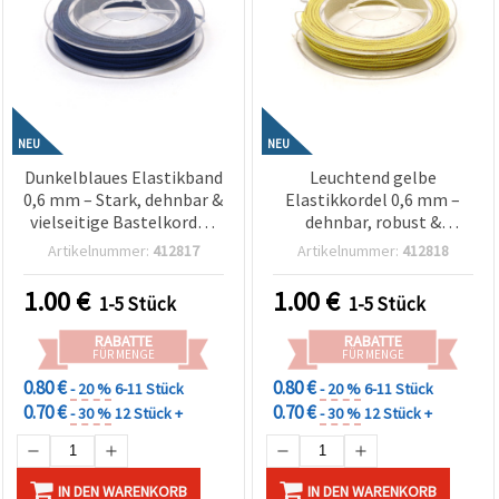
NEU
NEU
Dunkelblaues Elastikband
Leuchtend gelbe
0,6 mm – Stark, dehnbar &
Elastikkordel 0,6 mm –
vielseitige Bastelkordel,
dehnbar, robust &
ca. 10 m Rolle
dekorativ, Gummischnur
Artikelnummer:
412817
Artikelnummer:
412818
für Basteln & DIY, ca. 10 m
Rolle
1.00
€
1.00
€
1-5 Stück
1-5 Stück
RABATTE
RABATTE
FÜR MENGE
FÜR MENGE
0.80 €
0.80 €
- 20 %
6-11 Stück
- 20 %
6-11 Stück
0.70 €
0.70 €
- 30 %
12 Stück +
- 30 %
12 Stück +
IN DEN WARENKORB
IN DEN WARENKORB