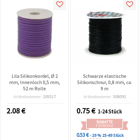
Lila Silikonkordel, Ø 2
Schwarze elastische
mm, Innenloch 0,5 mm,
Silikonschnur, 0,8 mm, ca.
52 m Rolle
9 m
Artikelnummer:
205517
Artikelnummer:
506092
2.08
€
0.75
€
1-24 Stück
RABATTE
FÜR MENGE
0.53 €
- 29 %
25-49 Stück