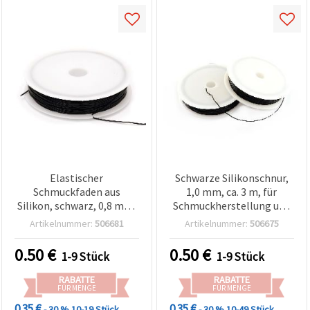
Elastischer
Schwarze Silikonschnur,
Schmuckfaden aus
1,0 mm, ca. 3 m, für
Silikon, schwarz, 0,8 mm,
Schmuckherstellung und
ca. 5,6 m
Basteln
Artikelnummer:
506681
Artikelnummer:
506675
0.50
€
0.50
€
1-9 Stück
1-9 Stück
RABATTE
RABATTE
FÜR MENGE
FÜR MENGE
0.35 €
0.35 €
- 30 %
10-19 Stück
- 30 %
10-49 Stück