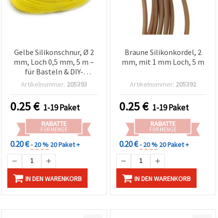
Gelbe Silikonschnur, Ø 2
Braune Silikonkordel, 2
mm, Loch 0,5 mm, 5 m –
mm, mit 1 mm Loch, 5 m
für Basteln & DIY-
Schmuck
Artikelnummer:
205393
Artikelnummer:
205392
0.25
€
0.25
€
1-19 Paket
1-19 Paket
RABATTE
RABATTE
FÜR MENGE
FÜR MENGE
0.20 €
0.20 €
- 20 %
20 Paket +
- 20 %
20 Paket +
IN DEN WARENKORB
IN DEN WARENKORB