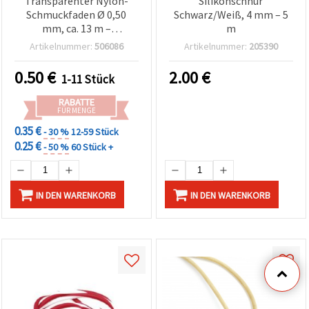
Transparenter Nylon-
Silikonschnur
Schmuckfaden Ø 0,50
Schwarz/Weiß, 4 mm – 5
mm, ca. 13 m –
m
Monofilament, stark &
Artikelnummer:
506086
Artikelnummer:
205390
flexibel – Fädelschnur für
Armbänder, Ketten &
0.50
€
2.00
€
1-11 Stück
kreative Bastelprojekte
RABATTE
FÜR MENGE
0.35 €
- 30 %
12-59 Stück
0.25 €
- 50 %
60 Stück +
IN DEN WARENKORB
IN DEN WARENKORB