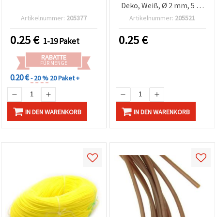
Deko, Weiß, Ø 2 mm, 5 m
– Flexible Stretchkordel
Artikelnummer:
205377
Artikelnummer:
205521
fürs Basteln, Armbänder
& Perlenfädeln (DIY)
0.25
€
0.25
€
1-19 Paket
RABATTE
FÜR MENGE
0.20 €
- 20 %
20 Paket +
IN DEN WARENKORB
IN DEN WARENKORB