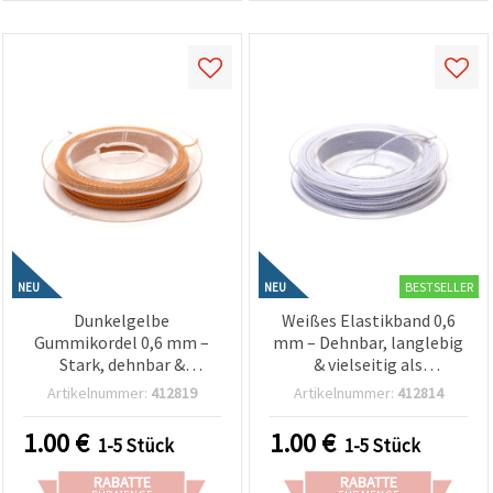
BESTSELLER
NEU
NEU
Dunkelgelbe
Weißes Elastikband 0,6
Gummikordel 0,6 mm –
mm – Dehnbar, langlebig
Stark, dehnbar &
& vielseitig als
dekorative Bastelschnur,
Bastelschnur, ca. 10 m
Artikelnummer:
412819
Artikelnummer:
412814
ca. 10 m Rolle
Rolle
1.00
€
1.00
€
1-5 Stück
1-5 Stück
RABATTE
RABATTE