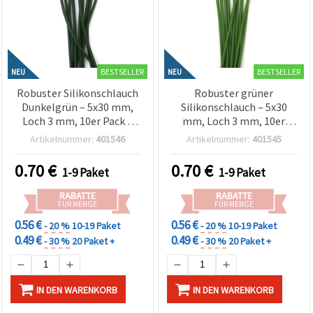
BESTSELLER
BESTSELLER
NEU
NEU
Robuster Silikonschlauch
Robuster grüner
Dunkelgrün – 5x30 mm,
Silikonschlauch – 5x30
Loch 3 mm, 10er Pack –
mm, Loch 3 mm, 10er
ideal für Schmuck
Pack – ideal für Schmuck
Artikelnummer:
401546
Artikelnummer:
401545
basteln, DIY-Deko &
basteln, Deko & kreative
kreative Bastelprojekte
Bastelarbeiten
0.70
€
0.70
€
1-9 Paket
1-9 Paket
RABATTE
RABATTE
FÜR MENGE
FÜR MENGE
0.56 €
0.56 €
- 20 %
10-19 Paket
- 20 %
10-19 Paket
0.49 €
0.49 €
- 30 %
20 Paket +
- 30 %
20 Paket +
IN DEN WARENKORB
IN DEN WARENKORB