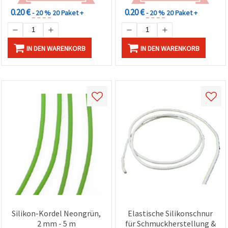
0.20 €
0.20 €
- 20 %
20 Paket +
- 20 %
20 Paket +
IN DEN WARENKORB
IN DEN WARENKORB
Silikon-Kordel Neongrün,
Elastische Silikonschnur
2 mm - 5 m
für Schmuckherstellung &