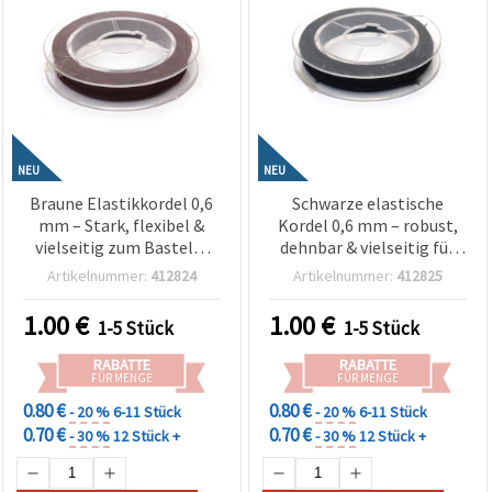
NEU
NEU
Braune Elastikkordel 0,6
Schwarze elastische
mm – Stark, flexibel &
Kordel 0,6 mm – robust,
vielseitig zum Basteln,
dehnbar & vielseitig für
Nähen &
Basteln und
Artikelnummer:
412824
Artikelnummer:
412825
Schmuckherstellung, ca.
Schmuckherstellung, ca.
10 m Rolle
10 m Rolle
1.00
€
1.00
€
1-5 Stück
1-5 Stück
RABATTE
RABATTE
FÜR MENGE
FÜR MENGE
0.80 €
0.80 €
- 20 %
6-11 Stück
- 20 %
6-11 Stück
0.70 €
0.70 €
- 30 %
12 Stück +
- 30 %
12 Stück +