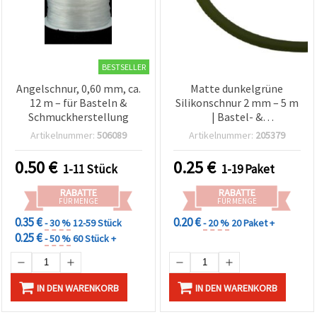
BESTSELLER
Angelschnur, 0,60 mm, ca.
Matte dunkelgrüne
12 m – für Basteln &
Silikonschnur 2 mm – 5 m
Schmuckherstellung
| Bastel- &
Schmuckkordel
Artikelnummer:
506089
Artikelnummer:
205379
0.50
€
0.25
€
1-11 Stück
1-19 Paket
RABATTE
RABATTE
FÜR MENGE
FÜR MENGE
0.35 €
0.20 €
- 30 %
12-59 Stück
- 20 %
20 Paket +
0.25 €
- 50 %
60 Stück +
IN DEN WARENKORB
IN DEN WARENKORB