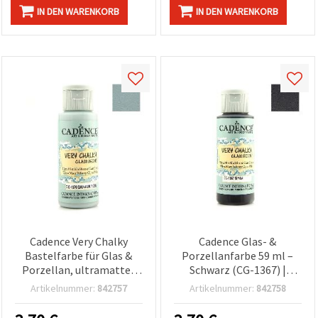
IN DEN WARENKORB
IN DEN WARENKORB
Cadence Very Chalky
Cadence Glas- &
Bastelfarbe für Glas &
Porzellanfarbe 59 ml –
Porzellan, ultramattes
Schwarz (CG-1367) |
Kreide-Finish, Bahama
Wasserbasiert,
Artikelnummer:
842757
Artikelnummer:
842758
Green (Pastell-Blaugrün),
ofenhärtend,
59 ml, CG-1376
spülmaschinenfest |