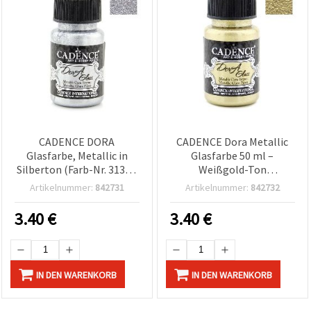
CADENCE DORA
CADENCE Dora Metallic
Glasfarbe, Metallic in
Glasfarbe 50 ml –
Silberton (Farb-Nr. 3132),
Weißgold-Ton
50 ml – silberfarbene
(goldfarben),
Artikelnummer:
842731
Artikelnummer:
842732
Bastelfarbe für
schimmerndes Finish,
Glasmalerei & DIY-
3148 – für Glas, DIY-
3.40
€
3.40
€
Projekte
Basteln & Deko-Projekte
IN DEN WARENKORB
IN DEN WARENKORB