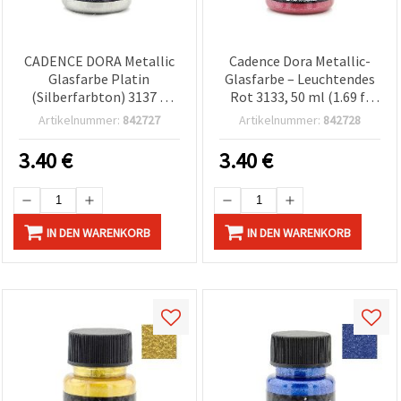
CADENCE DORA Metallic
Cadence Dora Metallic-
Glasfarbe Platin
Glasfarbe – Leuchtendes
(Silberfarbton) 3137 –
Rot 3133, 50 ml (1.69 fl
hochglänzend,
oz), hochdeckendes,
Artikelnummer:
842727
Artikelnummer:
842728
strapazierfähig, 50 ml
langlebiges Finish für
Flasche für Glaskunst und
Glaskunst &
3.40
€
3.40
€
DIY-Bastelprojekte
Bastelprojekte
IN DEN WARENKORB
IN DEN WARENKORB