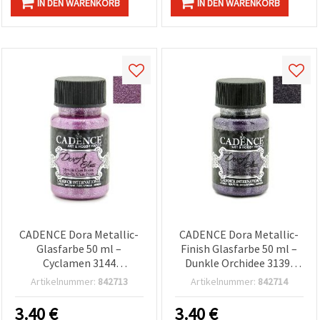
IN DEN WARENKORB
IN DEN WARENKORB
CADENCE Dora Metallic-
CADENCE Dora Metallic-
Glasfarbe 50 ml –
Finish Glasfarbe 50 ml –
Cyclamen 3144
Dunkle Orchidee 3139,
(schimmerndes Violett)
leuchtende Farbe für
Artikelnummer:
842713
Artikelnummer:
842714
für Glas, Porzellan &
Glaskunst, Basteln & DIY
Keramik, DIY-Basteln und
3.40
€
3.40
€
dekorative Kunst