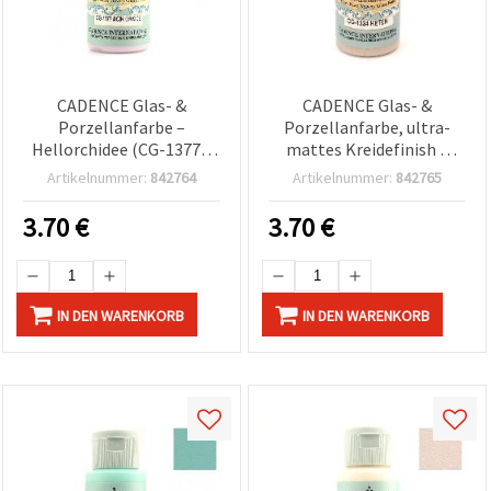
CADENCE Glas- &
CADENCE Glas- &
Porzellanfarbe –
Porzellanfarbe, ultra-
Hellorchidee (CG-1377),
mattes Kreidefinish –
59 ml | Dekorfarbe für
Linen (CG-1334), 59 ml |
Artikelnummer:
842764
Artikelnummer:
842765
Glas, Keramik, Porzellan
Für DIY-Tassen, Vasen,
& Fliesen, DIY-
Geschirr & Wohndeko-
3.70
€
3.70
€
Bastelprojekte, Tassen &
Bastelprojekte
Teller
IN DEN WARENKORB
IN DEN WARENKORB