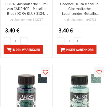
DORA Glasmalfarbe 50 ml
Cadence DORA Metallic-
von CADENCE – Metallic
Glasmalfarbe,
Blau (DORA BLUE 3134),
Leuchtendes Metallic-
Schimmer-Finish für
Grün (DORA Green 3135),
Artikelnummer:
842717
Artikelnummer:
842718
Glasmalerei & Basteln
50 ml – Schimmerndes
Finish für dekorative
3.40
€
3.40
€
Glaskunst & DIY-
Bastelprojekte
IN DEN WARENKORB
IN DEN WARENKORB