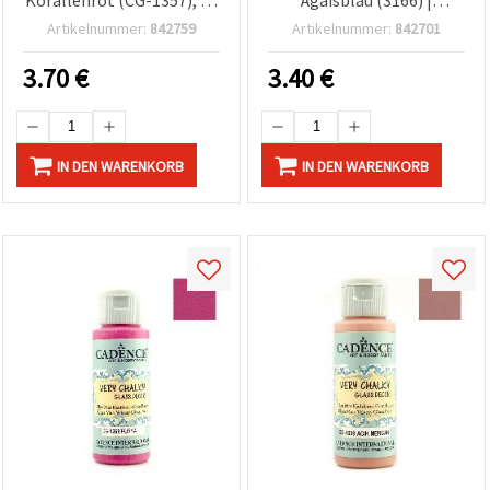
ml | Bastelfarbe für Glas,
Schimmer-Finish für
Artikelnummer:
842759
Artikelnummer:
842701
Porzellan & Keramik, DIY-
Glaskunst, Flaschen,
Deko
Gläser, Fenster & DIY-
3.70
€
3.40
€
Bastelprojekte
IN DEN WARENKORB
IN DEN WARENKORB