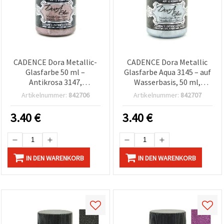
CADENCE Dora Metallic-
CADENCE Dora Metallic
Glasfarbe 50 ml –
Glasfarbe Aqua 3145 – auf
Antikrosa 3147,
Wasserbasis, 50 ml,
langlebige, hochwertige
Schimmer-Finish für DIY-
Artikelnummer:
842706
Artikelnummer:
842707
Farbe für
Basteln & Glaskunst
Glasoberflächen, Basteln
3.40
€
3.40
€
& DIY
IN DEN WARENKORB
IN DEN WARENKORB