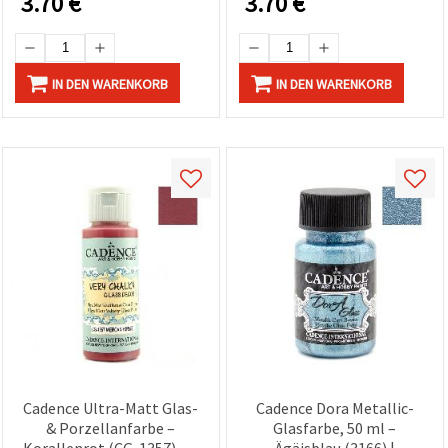
3.70
€
3.70
€
Bastelfarbe für Glas,
Porzellan & Keramik
IN DEN WARENKORB
IN DEN WARENKORB
Cadence Ultra-Matt Glas-
Cadence Dora Metallic-
& Porzellanfarbe –
Glasfarbe, 50 ml –
Korallenrot (CG-1357), 59
Ägäisblau (3166) |