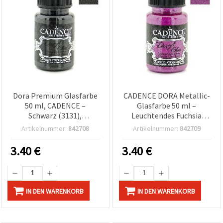
Dora Premium Glasfarbe
CADENCE DORA Metallic-
50 ml, CADENCE –
Glasfarbe 50 ml –
Schwarz (3131),
Leuchtendes Fuchsia
Hochglanz,
(3155) | Schimmerndes,
Artikelnummer:
842708
Artikelnummer:
842709
strapazierfähig für
intensives Finish für
künstlerische &
Glasdekoration & DIY-
3.40
€
3.40
€
dekorative Glasmalerei
Bastelprojekte
IN DEN WARENKORB
IN DEN WARENKORB