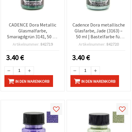
CADENCE Dora Metallic
Cadence Dora metallische
Glasmalfarbe,
Glasfarbe, Jade (3163) –
Smaragdgrün 3141, 50 ml
50 ml | Bastelfarbe für
– Schimmer-Finish
Glas & Keramik, DIY-
Artikelnummer:
842719
Artikelnummer:
842720
Bastelfarbe für Glas,
Bastelbedarf, dekorative
Glaskunst, DIY &
Glasmalerei
3.40
€
3.40
€
Hobbyprojekte
IN DEN WARENKORB
IN DEN WARENKORB