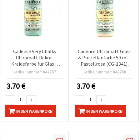
Cadence Very Chalky
Cadence Ultramatt Glas-
Ultramatt Dekor-
& Porzellanfarbe 59 ml –
Kreidefarbe für Glas &
Pastellrosa (CG-1341),
Porzellan – Mintgrün
Samtiges Finish für Glas,
Artikelnummer:
842767
Artikelnummer:
842768
(Acik Nane Yesili), 59 ml,
Porzellan & Keramik,
CG-1355
ideal zum Basteln & DIY
3.70
€
3.70
€
IN DEN WARENKORB
IN DEN WARENKORB