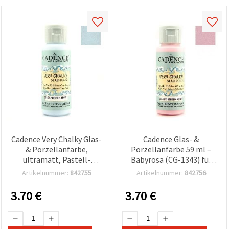
Cadence Very Chalky Glas-
Cadence Glas- &
& Porzellanfarbe,
Porzellanfarbe 59 ml –
ultramatt, Pastell-
Babyrosa (CG-1343) für
Babyblau, für Basteln, DIY
DIY- & Bastelprojekte auf
Artikelnummer:
842755
Artikelnummer:
842756
& Deko, 59 ml – CG-1352
Glas, Keramik & Porzellan
3.70
€
3.70
€