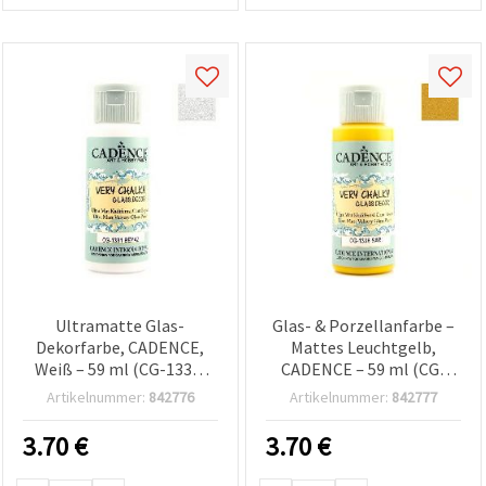
Ultramatte Glas-
Glas- & Porzellanfarbe –
Dekorfarbe, CADENCE,
Mattes Leuchtgelb,
Weiß – 59 ml (CG-1331)
CADENCE – 59 ml (CG-
für Glas, Porzellan &
1338), nach dem Trocknen
Artikelnummer:
842776
Artikelnummer:
842777
Keramik, DIY-
wasserfest, DIY-
Bastelprojekte
Bastelfarbe für
3.70
€
3.70
€
Glaswaren &
Porzellanoberflächen