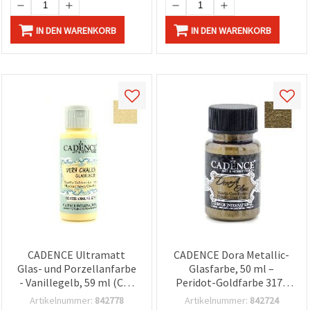
IN DEN WARENKORB
IN DEN WARENKORB
CADENCE Ultramatt
CADENCE Dora Metallic-
Glas- und Porzellanfarbe
Glasfarbe, 50 ml –
- Vanillegelb, 59 ml (CG-
Peridot-Goldfarbe 3171
1336) | Dekorative
(kein echtes Gold),
Artikelnummer:
842778
Artikelnummer:
842724
Bastelfarbe für Glas und
schimmerndes Finish für