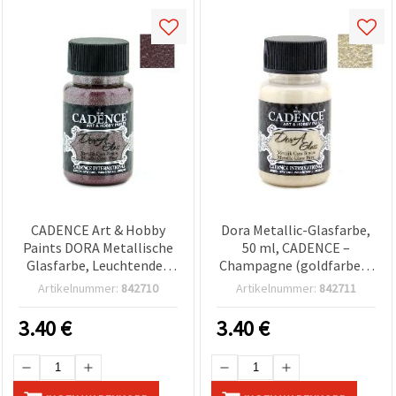
CADENCE Art & Hobby
Dora Metallic-Glasfarbe,
Paints DORA Metallische
50 ml, CADENCE –
Glasfarbe, Leuchtendes
Champagne (goldfarben)
Bordeauxrot 3157, 50-ml-
3172, Glitzer-Schimmer-
Artikelnummer:
842710
Artikelnummer:
842711
Flasche, schimmerndes
Beschichtung für Glas &
Finish für Glas &
DIY-Bastelarbeiten
3.40
€
3.40
€
dekorative DIY-
Bastelprojekte