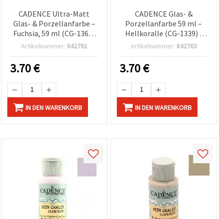
CADENCE Ultra-Matt
CADENCE Glas- &
Glas- & Porzellanfarbe –
Porzellanfarbe 59 ml –
Fuchsia, 59 ml (CG-1369)
Hellkoralle (CG-1339) |
für Glaswaren & Keramik-
Für Glas, Keramik &
Artikelnummer:
842761
Artikelnummer:
842763
Bastelprojekte
Porzellan, DIY, Basteln &
Wohndeko
3.70
€
3.70
€
IN DEN WARENKORB
IN DEN WARENKORB