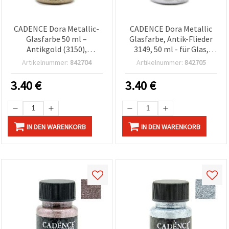
CADENCE Dora Metallic-
CADENCE Dora Metallic
Glasfarbe 50 ml –
Glasfarbe, Antik-Flieder
Antikgold (3150),
3149, 50 ml - für Glas,
Goldton-Finish für
Keramik & Porzellan, DIY-
Artikelnummer:
842704
Artikelnummer:
842705
Glasoberflächen, DIY,
Basteln, Buntglas-Effekt
Basteln & Deko-Projekte
3.40
€
3.40
€
IN DEN WARENKORB
IN DEN WARENKORB