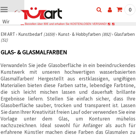
0
Wir
Bestellen über 80€ und erhalten Sie KOSTENLOSEN VERSAND!
verwenden
EM ART
›
Kunstbedarf
(1659)
›
Kunst- & Hobbyfarben
(892)
›
Glasfarben
Cookies
(51)
🍪 Wir
verwenden
GLAS- & GLASMALFARBEN
Cookies
und
ähnliche
Verwandeln Sie jede Glasoberfläche in ein beeindruckendes
Technologien,
Kunstwerk mit unseren hochwertigen wasserbasierten
um das
ordnungsgemäße
Glasmalfarben! Hergestellt aus erstklassigen, ungiftigen
Funktionieren
Materialien bieten diese Farben satte, lebendige Farbtöne,
der Website
die sich leicht mischen lassen und dauerhaft brillante
sicherzustellen,
Ihr
Ergebnisse liefern. Stellen Sie einfach sicher, dass Ihre
Nutzungserlebnis
Glasoberfläche sauber, trocken und transparent ist. Lassen
zu
Sie dann Ihrer Kreativität freien Lauf oder verwenden Sie eine
verbessern
und, mit
Vorlage unter dem Glas, um Konturen mühelos
Ihrer
nachzuzeichnen. Ideal sowohl für Anfänger als auch für
Einwilligung,
den
erfahrene Künstler machen diese Farben das Glasmalen zu
Datenverkehr