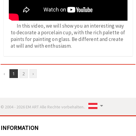
In this video, we will show you an interesting way
to decorate a porcelain cup, with the rich palette of
paints for painting on glass. Be different and create
at will and with enthusiasm.
‹
1
2
›
© 2004 - 2026 EM ART Alle Rechte vorbehalten..
INFORMATION