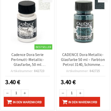
BESTSELLER
Cadence Dora Serie
CADENCE Dora Metallic-
Perlmutt-Metallic-
Glasfarbe 50 ml – Farbton
Glasfarbe, 50 ml
Petrol 3140, Schimmer-
(Farbcode 3152) -
Finish | Bastelfarbe für
Artikelnummer:
842723
Artikelnummer:
842725
Hochwertige Bastelfarbe
Glaskunst, Glasmalerei &
für Glas, Hobby & DIY-
DIY
3.40
€
3.40
€
Dekoration
IN DEN WARENKORB
IN DEN WARENKORB