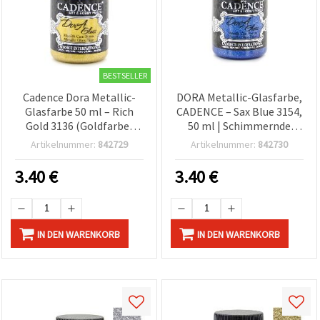
BESTSELLER
Cadence Dora Metallic-
DORA Metallic-Glasfarbe,
Glasfarbe 50 ml – Rich
CADENCE – Sax Blue 3154,
Gold 3136 (Goldfarbe,
50 ml | Schimmernde
kein echtes Gold) für
blaue Glasfarbe für
Artikelnummer:
842729
Artikelnummer:
842730
Glasdeko & DIY-Basteln
Basteln, Buntglas &
dekorative Kunst
3.40
€
3.40
€
IN DEN WARENKORB
IN DEN WARENKORB