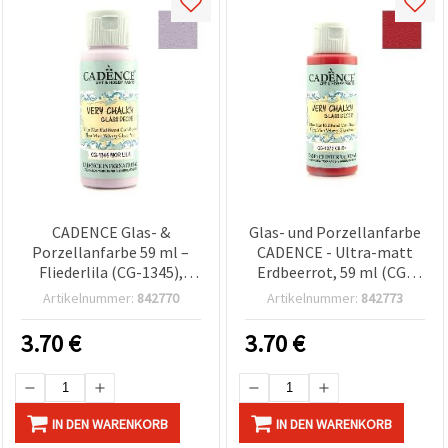
CADENCE Glas- &
Glas- und Porzellanfarbe
Porzellanfarbe 59 ml –
CADENCE - Ultra-matt
Fliederlila (CG-1345),
Erdbeerrot, 59 ml (CG-
samtmattes Finish für
1372) | Bastelfarbe für
Artikelnummer:
842770
Artikelnummer:
842773
Glas, Porzellan &
Glas, Porzellan & DIY-
Keramik, ideal für Basteln
Deko
3.70
€
3.70
€
& DIY
IN DEN WARENKORB
IN DEN WARENKORB