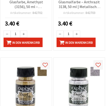
Glasfarbe, Amethyst
Glasmalfarbe – Anthrazit
(3156), 50 ml –
3138, 50 ml | Metallischer
hochglänzend,
Schimmer für
Artikelnummer:
842702
Artikelnummer:
842703
leuchtendes Violett,
Glasmalerei, Kunst- &
langlebiges Finish für
DIY-Bastelprojekte
3.40
€
3.40
€
Glasoberflächen & DIY-
Bastelprojekte
IN DEN WARENKORB
IN DEN WARENKORB