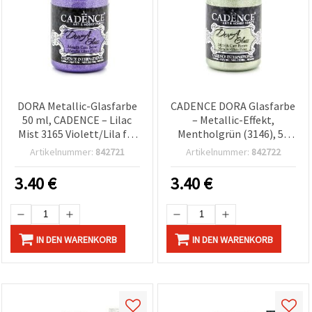
DORA Metallic-Glasfarbe
CADENCE DORA Glasfarbe
50 ml, CADENCE – Lilac
– Metallic-Effekt,
Mist 3165 Violett/Lila für
Mentholgrün (3146), 50
Glas, Spiegel & dekorative
ml | Für Glasoberflächen,
Artikelnummer:
842721
Artikelnummer:
842722
Bastelarbeiten
Glaskunst, Basteln & DIY-
Projekte
3.40
€
3.40
€
IN DEN WARENKORB
IN DEN WARENKORB