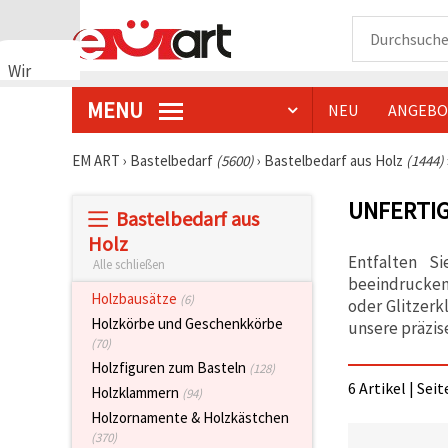
Wir
verwenden
MENU
NEU
ANGEBO
Cookies
🍪 Wir
verwenden
EM ART
›
Bastelbedarf
(5600)
›
Bastelbedarf aus Holz
(1444)
Cookies
und
UNFERTI
ähnliche
Bastelbedarf aus
Technologien,
um das
Holz
ordnungsgemäße
Entfalten S
Alle schließen
Funktionieren
beeindrucken
der Website
Holzbausätze
(6)
sicherzustellen,
oder Glitzerk
Ihr
Holzkörbe und Geschenkkörbe
unsere präzis
Nutzungserlebnis
(70)
zu
Holzfiguren zum Basteln
verbessern
(128)
und, mit
6 Artikel | Sei
Holzklammern
(94)
Ihrer
Einwilligung,
Holzornamente & Holzkästchen
den
(370)
Datenverkehr