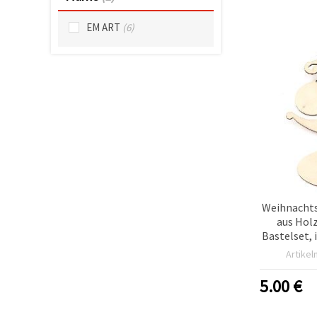
können Sie
jederzeit
EM ART
(6)
ändern
oder
widerrufen.
Impressum
Datenschutzerklärung
Cookie-
Richtlinie
Alle
akzeptieren
Cookie-
Einstellungen
Weihnacht
aus Holz
Bastelset,
Artike
Decoupage/
200 x 25
5.00
€