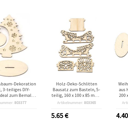
sbaum-Dekoration
Holz-Deko-Schlitten
Wei
, 3-teiliges DIY-
Bausatz zum Basteln, 5-
aus 
 ideal zum Bemalen
teilig, 160 x 100 x 85 mm –
200 
&
DIY Weihnachtsdeko
lnummer:
803377
Artikelnummer:
803365
Art
Serviettentechnik,
0 x 3 mm, Nr. 06
5.65
€
4.4