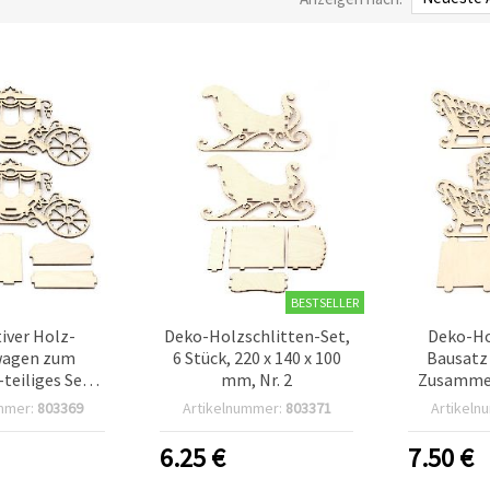
BESTSELLER
iver Holz-
Deko-Holzschlitten-Set,
Deko-Ho
wagen zum
6 Stück, 220 x 140 x 100
Bausatz 
-teiliges Set,
mm, Nr. 2
Zusammen
5 x 160 mm
130 
mmer:
803369
Artikelnummer:
803371
Artikeln
6.25
€
7.50
€