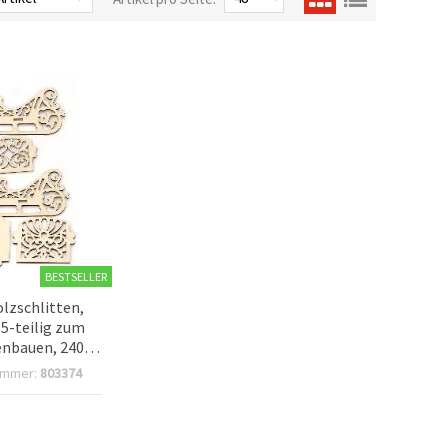
BESTSELLER
lzschlitten,
5-teilig zum
bauen, 240 x
x 100 mm
ummer:
803374