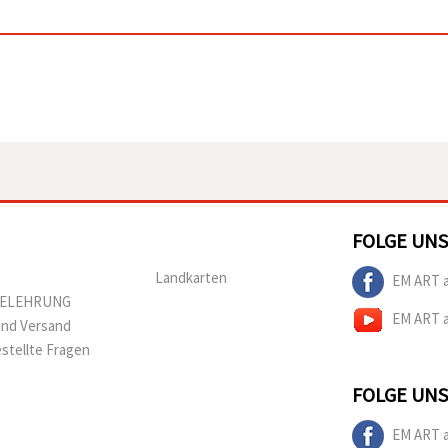
FOLGE UNS
Landkarten
EM ART 
BELEHRUNG
EM ART 
und Versand
estellte Fragen
FOLGE UNS
EM ART 