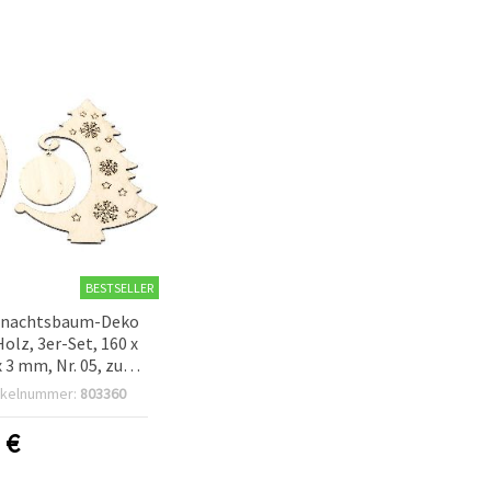
BESTSELLER
hnachtsbaum-Deko
Holz, 3er-Set, 160 x
x 3 mm, Nr. 05, zum
Basteln & DIY
ikelnummer:
803360
0
€