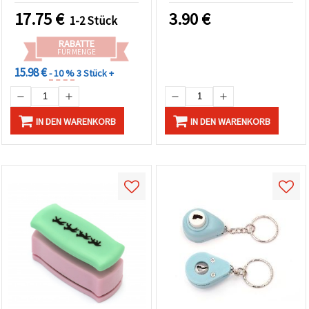
17.75
€
3.90
€
1-2 Stück
RABATTE
FÜR MENGE
15.98 €
- 10 %
3 Stück +
IN DEN WARENKORB
IN DEN WARENKORB