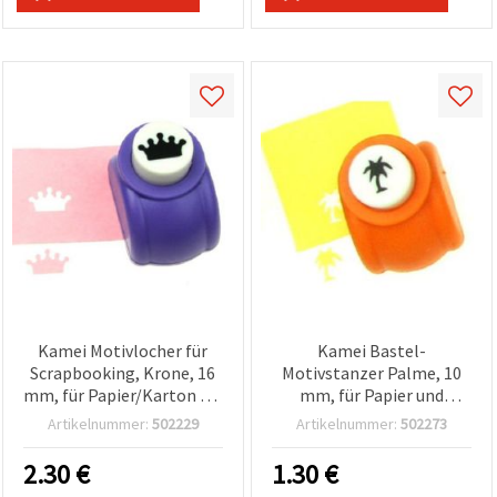
Kamei Motivlocher für
Kamei Bastel-
Scrapbooking, Krone, 16
Motivstanzer Palme, 10
mm, für Papier/Karton bis
mm, für Papier und
160 g/m²
Karton bis 160 g/m²
Artikelnummer:
502229
Artikelnummer:
502273
2.30
€
1.30
€