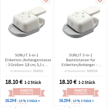
SUNLIT 3-in-1
SUNLIT 3-in-1
Etiketten-/Anhängerstanzer
Bastelstanzer für
- 3 Größen: 3,8 cm, 5,1 cm
Etiketten/Anhänger - 3
& 6,35 cm
Größen: 3,8 cm, 5,1 cm,
Artikelnummer:
503532
Artikelnummer:
503529
6,35 cm
18.10
€
18.10
€
1-2 Stück
1-2 Stück
RABATTE
RABATTE
FÜR MENGE
FÜR MENGE
16.29 €
16.29 €
- 10 %
3 Stück +
- 10 %
3 Stück +