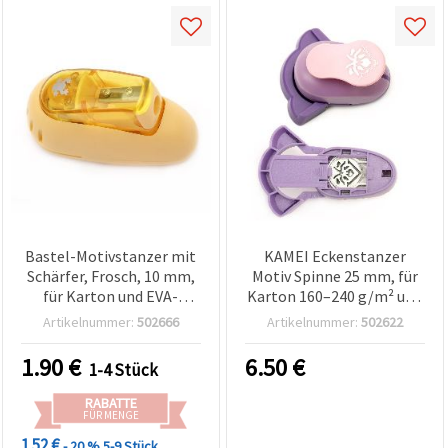
Bastel-Motivstanzer mit
KAMEI Eckenstanzer
Schärfer, Frosch, 10 mm,
Motiv Spinne 25 mm, für
für Karton und EVA-
Karton 160–240 g/m² und
Moosgummi - Ideal zum
Moosgummi (EVA),
Artikelnummer:
502666
Artikelnummer:
502622
Dekorieren von Karten,
Basteln & Scrapbooking
Rahmen und Alben
1.90
€
6.50
€
1-4 Stück
RABATTE
FÜR MENGE
1.52 €
- 20 %
5-9 Stück