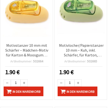
Motivstanzer 10 mm mit
Motivlocher/Papierstanzer
Schärfer – Mädchen-Motiv
10 mm – Kuh, inkl.
für Karton & Moosgummi
Schärfer, für Karton,
(EVA)
Papier und EVA-
Artikelnummer:
502664
Artikelnummer:
502665
Moosgummi – ideal zum
Verzieren von
1.90
€
1.90
€
Notizbüchern,
Geschenkanhängern und
Schachteln
IN DEN WARENKORB
IN DEN WARENKORB