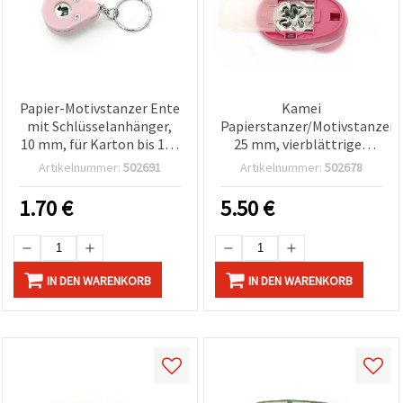
Papier-Motivstanzer Ente
Kamei
mit Schlüsselanhänger,
Papierstanzer/Motivstanzer,
10 mm, für Karton bis 160
25 mm, vierblättriges
g/m² – Scrapbooking &
Kleeblatt, für Karton &
Artikelnummer:
502691
Artikelnummer:
502678
Bastelwerkzeug
Moosgummi (EVA-
Schaum), ideal für DIY,
1.70
€
5.50
€
Scrapbooking &
Dekorationen
IN DEN WARENKORB
IN DEN WARENKORB