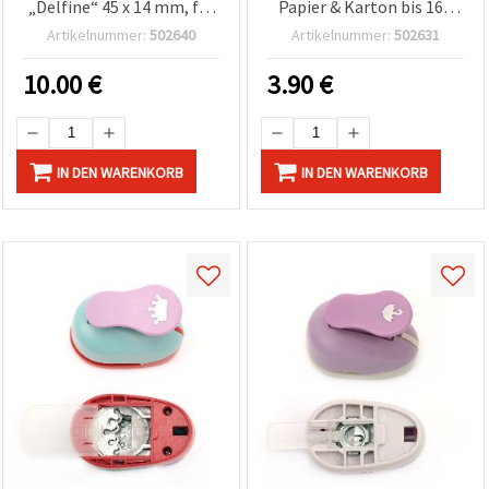
„Delfine“ 45 x 14 mm, für
Papier & Karton bis 160
Karton bis 160 g/m² –
g/m² – Vögel & Herzen
Artikelnummer:
502640
Artikelnummer:
502631
Basteln & Scrapbooking
10.00
€
3.90
€
IN DEN WARENKORB
IN DEN WARENKORB