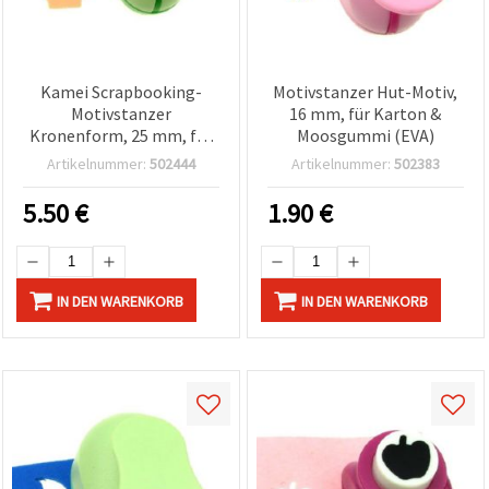
Kamei Scrapbooking-
Motivstanzer Hut-Motiv,
Motivstanzer
16 mm, für Karton &
Kronenform, 25 mm, für
Moosgummi (EVA)
Karton & Moosgummi
Artikelnummer:
502444
Artikelnummer:
502383
(EVA)
5.50
€
1.90
€
IN DEN WARENKORB
IN DEN WARENKORB