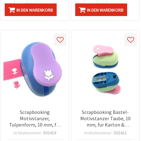
IN DEN WARENKORB
IN DEN WARENKORB
Scrapbooking
Scrapbooking Bastel-
Motivstanzer,
Motivstanzer Taube, 10
Tulpenform, 10 mm, für
mm, für Karton &
Karton und Moosgummi
Moosgummi (EVA)
Artikelnummer:
502418
Artikelnummer:
502411
(EVA)