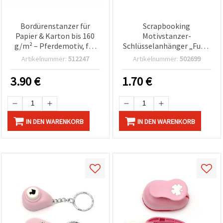
Bordürenstanzer für
Scrapbooking
Papier & Karton bis 160
Motivstanzer-
g/m² – Pferdemotiv, für
Schlüsselanhänger „Fuß“,
Basteln & Scrapbooking
10 mm, für Bastelkarton
Artikelnummer:
512247
Artikelnummer:
502699
bis 160 g/m²
3.90
€
1.70
€
IN DEN WARENKORB
IN DEN WARENKORB