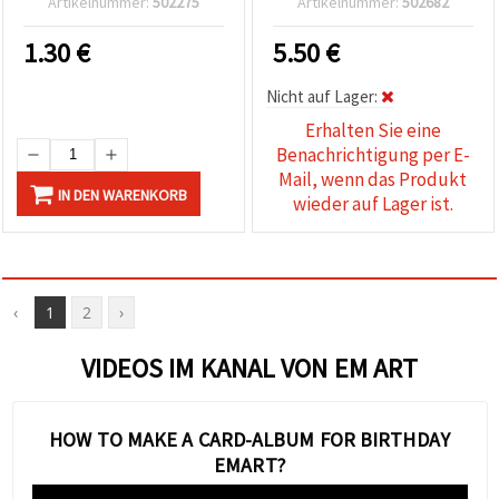
Artikelnummer:
502275
Artikelnummer:
502682
DIY, Basteln, Deko &
Scrapbooking
1.30
€
5.50
€
Nicht auf Lager:
Erhalten Sie eine
Benachrichtigung per E-
Mail, wenn das Produkt
IN DEN WARENKORB
wieder auf Lager ist.
‹
1
2
›
VIDEOS IM KANAL VON EM ART
HOW TO MAKE A CARD-ALBUM FOR BIRTHDAY
EMART?