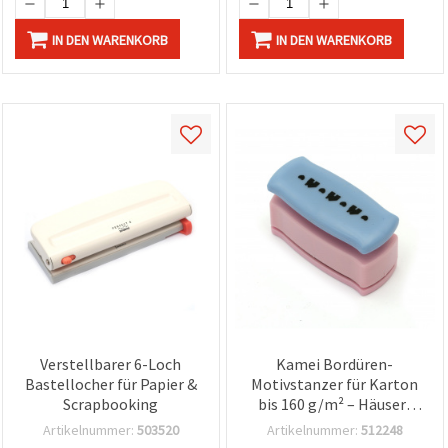
IN DEN WARENKORB
IN DEN WARENKORB
Verstellbarer 6-Loch
Kamei Bordüren-
Bastellocher für Papier &
Motivstanzer für Karton
Scrapbooking
bis 160 g/m² – Häuser-
und Herzen-Motiv
Artikelnummer:
503520
Artikelnummer:
512248