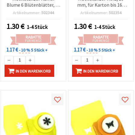
Blume 6 Blütenblätter, 10
mm, für Karton bis 160
mm, für Karton bis 160
g/m²
Artikelnummer:
502344
Artikelnummer:
502354
g/m²
1.30
€
1.30
€
1-4 Stück
1-4 Stück
RABATTE
RABATTE
FÜR MENGE
FÜR MENGE
1.17 €
1.17 €
- 10 %
5 Stück +
- 10 %
5 Stück +
IN DEN WARENKORB
IN DEN WARENKORB