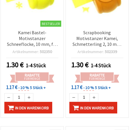
BESTSELLER
Kamei Bastel-
Scrapbooking
Motivstanzer
Motivstanzer Kamei,
Schneeflocke, 10 mm, für
Schmetterling 2, 10 mm,
Papier/Karton bis 160
für Karton bis 160 g/m²
Artikelnummer:
502350
Artikelnummer:
502339
g/m²
1.30
€
1.30
€
1-4 Stück
1-4 Stück
RABATTE
RABATTE
FÜR MENGE
FÜR MENGE
1.17 €
1.17 €
- 10 %
5 Stück +
- 10 %
5 Stück +
IN DEN WARENKORB
IN DEN WARENKORB