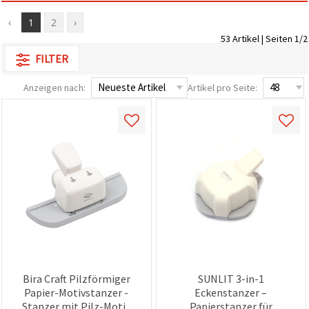
zu
analysieren
‹
1
2
›
sowie
53 Artikel | Seiten 1/2
relevantere
Inhalte und
FILTER
Werbung
anzuzeigen,
Anzeigen nach:
Artikel pro Seite:
auch mit
Unterstützung
unserer
Partner für
Analyse
und
Marketing.
Sie können
alle
Cookies
akzeptieren,
ablehnen
oder Ihre
Auswahl in
den
Einstellungen
individuell
Bira Craft Pilzförmiger
SUNLIT 3-in-1
festlegen.
Papier-Motivstanzer -
Eckenstanzer –
Ihre
Einwilligung
Stanzer mit Pilz-Motiv
Papierstanzer für