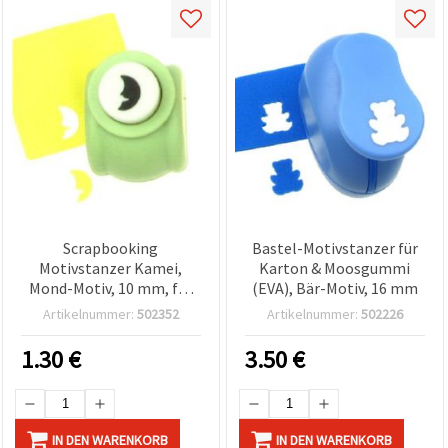
Scrapbooking
Bastel-Motivstanzer für
Motivstanzer Kamei,
Karton & Moosgummi
Mond-Motiv, 10 mm, für
(EVA), Bär-Motiv, 16 mm
Karton bis 160 g/m²
Artikelnummer:
502352
Artikelnummer:
502226
1.30
€
3.50
€
IN DEN WARENKORB
IN DEN WARENKORB