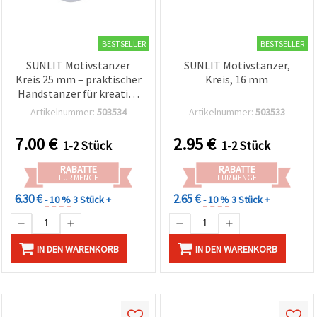
BESTSELLER
BESTSELLER
SUNLIT Motivstanzer
SUNLIT Motivstanzer,
Kreis 25 mm – praktischer
Kreis, 16 mm
Handstanzer für kreative
Papierprojekte, Basteln &
Artikelnummer:
503534
Artikelnummer:
503533
Scrapbooking
7.00
€
2.95
€
1-2 Stück
1-2 Stück
RABATTE
RABATTE
FÜR MENGE
FÜR MENGE
6.30 €
2.65 €
- 10 %
3 Stück +
- 10 %
3 Stück +
IN DEN WARENKORB
IN DEN WARENKORB