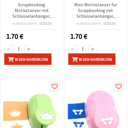
Scrapbooking
Mini-Motivstanzer für
Motivstanzer mit
Scrapbooking mit
Schlüsselanhänger,
Schlüsselanhänger,
Schleifen-Motiv, 10 mm,
Mondform, 10 mm, für
Artikelnummer:
502539
Artikelnummer:
502534
für Tonkarton bis 160
Karton bis 160 g/m²,
g/m², sortiert (gemischt)
sortiert
1.70
€
1.70
€
IN DEN WARENKORB
IN DEN WARENKORB