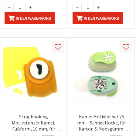
IN DEN WARENKORB
IN DEN WARENKORB
Scrapbooking
Kamei Motivlocher 25
Motivstanzer Kamei,
mm – Schneeflocke, für
Fußform, 10 mm, für
Karton & Moosgummi
Karton bis 160 g/m²
(EVA-Schaum), ideal für