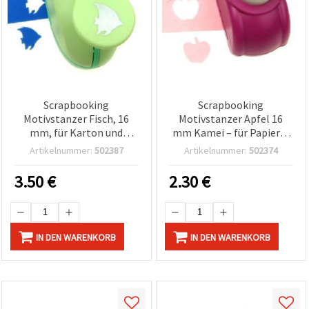
Scrapbooking
Scrapbooking
Motivstanzer Fisch, 16
Motivstanzer Apfel 16
mm, für Karton und
mm Kamei – für Papier &
Moosgummi (EVA)
Karton bis 160 g/m²
Artikelnummer:
502387
Artikelnummer:
502374
3.50
€
2.30
€
IN DEN WARENKORB
IN DEN WARENKORB