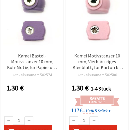
Kamei Bastel-
Kamei Motivstanzer 10
Motivstanzer 10 mm,
mm, Vierblättriges
Kuh-Motiv, für Papier und
Kleeblatt, für Karton bis
Karton bis 160 g/m²
160 g/m²
Artikelnummer:
502574
Artikelnummer:
502580
1.30
€
1.30
€
1-4 Stück
RABATTE
FÜR MENGE
1.17 €
- 10 %
5 Stück +