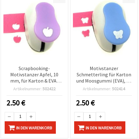
Scrapbooking-
Motivstanzer
Motivstanzer Apfel, 10
Schmetterling für Karton
mm, für Karton & EVA-
und Moosgummi (EVA), 10
Moosgummi
mm
Artikelnummer:
502422
Artikelnummer:
502414
2.50
€
2.50
€
IN DEN WARENKORB
IN DEN WARENKORB