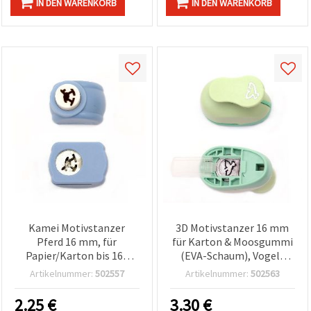
IN DEN WARENKORB
IN DEN WARENKORB
Kamei Motivstanzer
3D Motivstanzer 16 mm
Pferd 16 mm, für
für Karton & Moosgummi
Papier/Karton bis 160
(EVA-Schaum), Vogel-
g/m², ideal zum Basteln &
Motiv
Artikelnummer:
502557
Artikelnummer:
502563
Scrapbooking
2.25
€
3.30
€