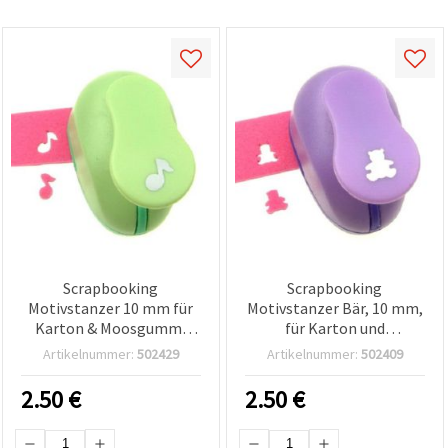
Scrapbooking
Scrapbooking
Motivstanzer 10 mm für
Motivstanzer Bär, 10 mm,
Karton & Moosgummi
für Karton und
(EVA) – Musiknote
Moosgummi (EVA)
Artikelnummer:
502429
Artikelnummer:
502409
2.50
€
2.50
€