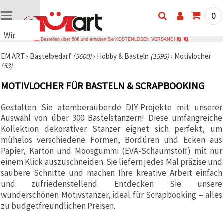
0
Wir
Bestellen über 80€ und erhalten Sie KOSTENLOSEN VERSAND!
verwenden
EM ART
›
Bastelbedarf
(5600)
›
Hobby & Basteln
(1595)
›
Motivlocher
Cookies
(53)
🍪 Wir
verwenden
MOTIVLOCHER FÜR BASTELN & SCRAPBOOKING
Cookies
und
ähnliche
Gestalten Sie atemberaubende DIY-Projekte mit unserer
Technologien,
Auswahl von über 300 Bastelstanzern! Diese umfangreiche
um das
ordnungsgemäße
Kollektion dekorativer Stanzer eignet sich perfekt, um
Funktionieren
mühelos verschiedene Formen, Bordüren und Ecken aus
der Website
Papier, Karton und Moosgummi (EVA-Schaumstoff) mit nur
sicherzustellen,
Ihr
einem Klick auszuschneiden. Sie liefern jedes Mal präzise und
Nutzungserlebnis
saubere Schnitte und machen Ihre kreative Arbeit einfach
zu
und zufriedenstellend. Entdecken Sie unsere
verbessern
und, mit
wunderschönen Motivstanzer, ideal für Scrapbooking – alles
Ihrer
zu budgetfreundlichen Preisen.
Einwilligung,
den
Datenverkehr