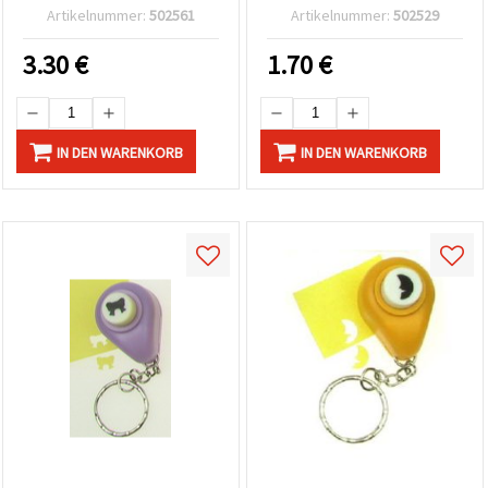
Apfelform, 10 mm, für
Artikelnummer:
502561
Artikelnummer:
502529
Karton bis 160 g/m²
3.30
€
1.70
€
IN DEN WARENKORB
IN DEN WARENKORB