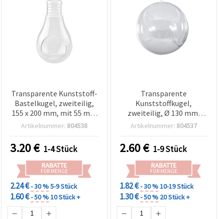
Transparente Kunststoff-
Transparente
Bastelkugel, zweiteilig,
Kunststoffkugel,
155 x 200 mm, mit 55 mm
zweiteilig, Ø 130 mm,
Öffnung
Öffnung Ø 75 mm – zum
Artikelnummer:
804538
Artikelnummer:
804537
Basteln & Befüllen
3.20
€
2.60
€
1-4 Stück
1-9 Stück
RABATTE
RABATTE
FÜR MENGE
FÜR MENGE
2.24 €
1.82 €
- 30 %
5-9 Stück
- 30 %
10-19 Stück
1.60 €
1.30 €
- 50 %
10 Stück +
- 50 %
20 Stück +