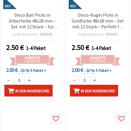
NEU
NEU
Disco Ball Picks in
Disco-Kugel Picks in
Silberfarbe 48x28 mm –
Goldfarbe 48x28 mm – Set
Set mit 12 Stück – für
mit 12 Stück – Perfekt für
Partydeko,
Party-Deko,
Artikelnummer:
800438
Artikelnummer:
800437
Blumenarrangements &
Blumenarrangements
Bastelbedarf (Sortiert)
und festliche
2.50
€
2.50
€
1-4 Paket
1-4 Paket
Bastelprojekte
RABATTE
RABATTE
FÜR MENGE
FÜR MENGE
2.00 €
2.00 €
- 20 %
5 Paket +
- 20 %
5 Paket +
IN DEN WARENKORB
IN DEN WARENKORB