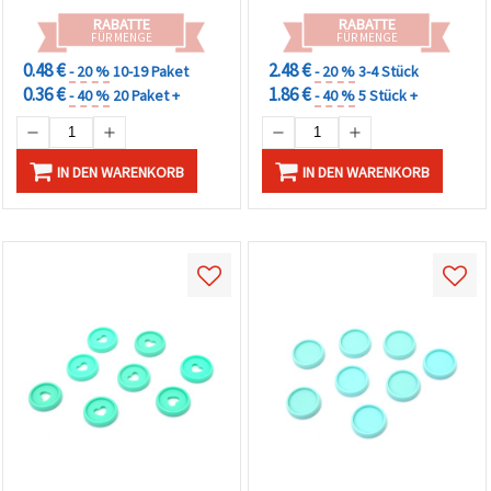
RABATTE
RABATTE
FÜR MENGE
FÜR MENGE
0.48 €
2.48 €
- 20 %
10-19 Paket
- 20 %
3-4 Stück
0.36 €
1.86 €
- 40 %
20 Paket +
- 40 %
5 Stück +
IN DEN WARENKORB
IN DEN WARENKORB