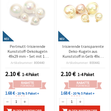
NEU
NEU
Perlmutt-Irisierende
Irisierende transparente
Kunststoff-Dekokugeln
Deko-Kugeln aus
49x29 mm – Set mit 12
Kunststoff in Gelb 49x29
Stück, assortiert/mix –
mm – 12er Set – ideal für
Artikelnummer:
800440
Artikelnummer:
800441
ideal für Partydeko,
Partydeko, Floristik &
Blumengestecke &
Basteln
2.10
€
2.10
€
1-4 Paket
1-4 Paket
Bastelarbeiten
RABATTE
RABATTE
FÜR MENGE
FÜR MENGE
1.68 €
1.68 €
- 20 %
5 Paket +
- 20 %
5 Paket +
IN DEN WARENKORB
IN DEN WARENKORB