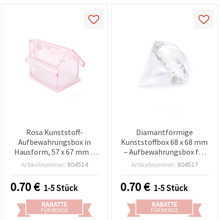
Rosa Kunststoff-
Diamantförmige
Aufbewahrungsbox in
Kunststoffbox 68 x 68 mm
Hausform, 57 x 67 mm –
– Aufbewahrungsbox für
für Basteln & DIY
Bastelbedarf, Perlen &
Artikelnummer:
804514
Artikelnummer:
804517
Kleinteile
0.70
€
0.70
€
1-5 Stück
1-5 Stück
RABATTE
RABATTE
FÜR MENGE
FÜR MENGE