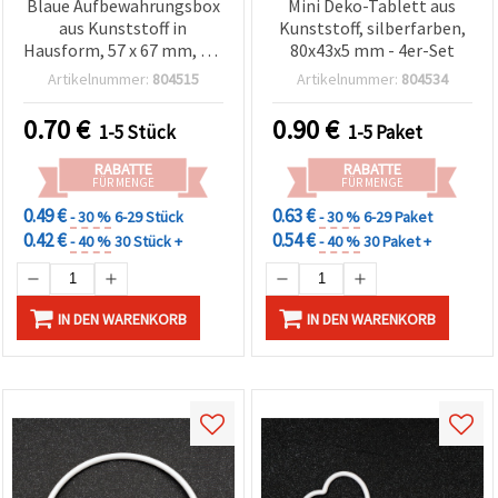
Blaue Aufbewahrungsbox
Mini Deko-Tablett aus
aus Kunststoff in
Kunststoff, silberfarben,
Hausform, 57 x 67 mm, für
80x43x5 mm - 4er-Set
Basteln & DIY
Artikelnummer:
804515
Artikelnummer:
804534
0.70
€
0.90
€
1-5 Stück
1-5 Paket
RABATTE
RABATTE
FÜR MENGE
FÜR MENGE
0.49 €
0.63 €
- 30 %
6-29 Stück
- 30 %
6-29 Paket
0.42 €
0.54 €
- 40 %
30 Stück +
- 40 %
30 Paket +
IN DEN WARENKORB
IN DEN WARENKORB