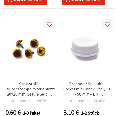
Kunststoff-
Drehbarer Spieluhr-
Blütenstempel/Staubblätter
Sockel mit Handkurbel, 88
20×20 mm, Braun/Gelb –
x 50 mm – DIY
10 Stück, Bastel- &
Bastelzubehör
Artikelnummer:
416749
Artikelnummer:
831930
Floristikzubehör
0.60
€
3.10
€
1-9 Paket
1-2 Stück