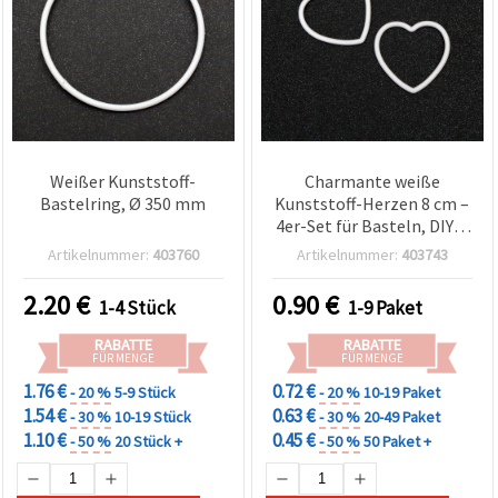
Weißer Kunststoff-
Charmante weiße
Bastelring, Ø 350 mm
Kunststoff-Herzen 8 cm –
4er-Set für Basteln, DIY &
Feiertagsdeko
Artikelnummer:
403760
Artikelnummer:
403743
2.20
€
0.90
€
1-4 Stück
1-9 Paket
RABATTE
RABATTE
FÜR MENGE
FÜR MENGE
1.76 €
0.72 €
- 20 %
5-9 Stück
- 20 %
10-19 Paket
1.54 €
0.63 €
- 30 %
10-19 Stück
- 30 %
20-49 Paket
1.10 €
0.45 €
- 50 %
20 Stück +
- 50 %
50 Paket +