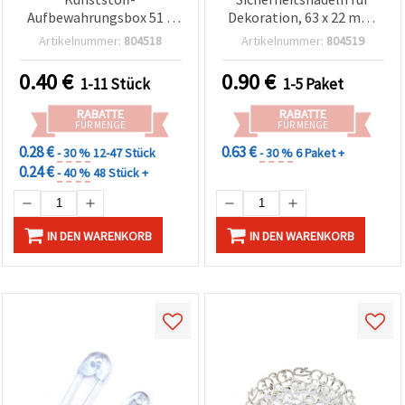
Aufbewahrungsbox 51 x
Dekoration, 63 x 22 mm,
51 mm für Bastelbedarf &
Pink – 4er-Pack
Artikelnummer:
804518
Artikelnummer:
804519
DIY
0.40
€
0.90
€
1-11 Stück
1-5 Paket
RABATTE
RABATTE
FÜR MENGE
FÜR MENGE
0.28 €
0.63 €
- 30 %
12-47 Stück
- 30 %
6 Paket +
0.24 €
- 40 %
48 Stück +
IN DEN WARENKORB
IN DEN WARENKORB