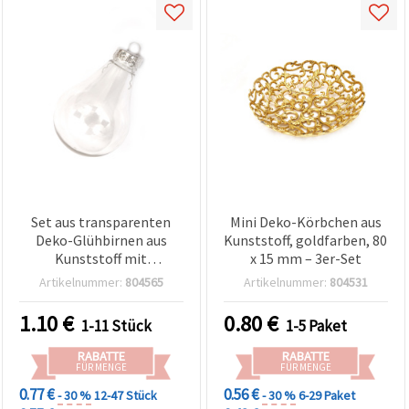
Set aus transparenten
Mini Deko-Körbchen aus
Deko-Glühbirnen aus
Kunststoff, goldfarben, 80
Kunststoff mit
x 15 mm – 3er-Set
Metallkappe und Halter,
Artikelnummer:
804565
Artikelnummer:
804531
70 x 115 mm
1.10
€
0.80
€
1-11 Stück
1-5 Paket
RABATTE
RABATTE
FÜR MENGE
FÜR MENGE
0.77 €
0.56 €
- 30 %
12-47 Stück
- 30 %
6-29 Paket