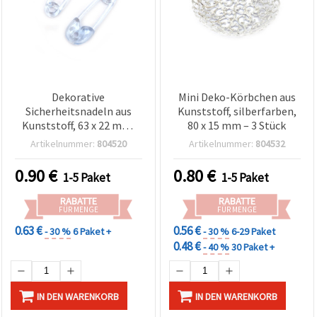
Dekorative
Mini Deko-Körbchen aus
Sicherheitsnadeln aus
Kunststoff, silberfarben,
Kunststoff, 63 x 22 mm,
80 x 15 mm – 3 Stück
blau – 4er-Pack
Artikelnummer:
804520
Artikelnummer:
804532
0.90
€
0.80
€
1-5 Paket
1-5 Paket
RABATTE
RABATTE
FÜR MENGE
FÜR MENGE
0.63 €
0.56 €
- 30 %
6 Paket +
- 30 %
6-29 Paket
0.48 €
- 40 %
30 Paket +
IN DEN WARENKORB
IN DEN WARENKORB