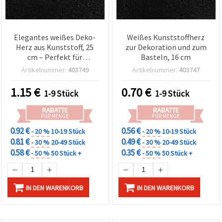
Elegantes weißes Deko-
Weißes Kunststoffherz
Herz aus Kunststoff, 25
zur Dekoration und zum
cm – Perfekt für
Basteln, 16 cm
Hochzeiten, Partys &
Artikelnummer:
403749
Artikelnummer:
403747
kreative DIY- und
Bastelprojekte
1.15
€
0.70
€
1-9 Stück
1-9 Stück
RABATTE
RABATTE
FÜR MENGE
FÜR MENGE
0.92 €
0.56 €
- 20 %
10-19 Stück
- 20 %
10-19 Stück
0.81 €
0.49 €
- 30 %
20-49 Stück
- 30 %
20-49 Stück
0.58 €
0.35 €
- 50 %
50 Stück +
- 50 %
50 Stück +
IN DEN WARENKORB
IN DEN WARENKORB