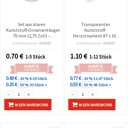
Set aus klaren
Transparentes
Kunststoff‑Ornamentkugeln,
Kunststoff-
70 mm (2,75 Zoll) –
Herzornament 87 x 100
bruchsichere,
mm mit Metallkappe und
Artikelnummer:
804563
Artikelnummer:
804567
transparente Kugeln mit
Aufhänger für Basteln &
silberfarbener
Deko
0.70
€
1.10
€
1-5 Stück
1-11 Stück
Metallkappe &
Aufhängöse – Blanko DIY
RABATTE
RABATTE
Christbaumkugeln zum
FÜR MENGE
FÜR MENGE
Basteln und für
0.49 €
0.77 €
- 30 %
6-29 Stück
- 30 %
12-47 Stück
Weihnachtsdeko
0.35 €
0.55 €
- 50 %
30 Stück +
- 50 %
48 Stück +
IN DEN WARENKORB
IN DEN WARENKORB