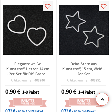
Elegante weiße
Deko-Stern aus
Kunststoff-Herzen 14 cm
Kunststoff, 15 cm, Weiß –
- 2er-Set für DIY, Basteln
2er-Set
& festliche Deko
Artikelnummer:
403746
Artikelnummer:
403751
0.90
€
0.90
€
1-9 Paket
1-4 Paket
RABATTE
RABATTE
FÜR MENGE
FÜR MENGE
0.72 €
0.72 €
- 20 %
10-19 Paket
- 20 %
5-9 Paket