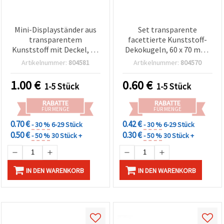
Mini-Displayständer aus
Set transparente
transparentem
facettierte Kunststoff-
Kunststoff mit Deckel, 50
Dekokugeln, 60 x 70 mm,
x 78 mm
mit Metallkappe und
Artikelnummer:
804581
Artikelnummer:
804570
Aufhänger
1.00
€
0.60
€
1-5 Stück
1-5 Stück
RABATTE
RABATTE
FÜR MENGE
FÜR MENGE
0.70 €
0.42 €
- 30 %
6-29 Stück
- 30 %
6-29 Stück
0.50 €
0.30 €
- 50 %
30 Stück +
- 50 %
30 Stück +
IN DEN WARENKORB
IN DEN WARENKORB