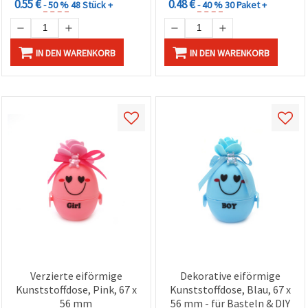
0.55 €
0.48 €
- 50 %
48 Stück +
- 40 %
30 Paket +
IN DEN WARENKORB
IN DEN WARENKORB
Verzierte eiförmige
Dekorative eiförmige
Kunststoffdose, Pink, 67 x
Kunststoffdose, Blau, 67 x
56 mm
56 mm - für Basteln & DIY