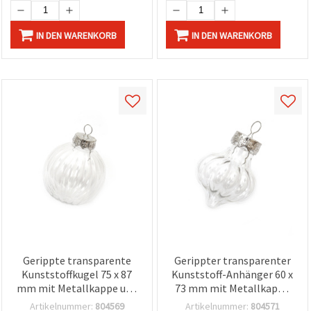
IN DEN WARENKORB
IN DEN WARENKORB
Gerippte transparente
Gerippter transparenter
Kunststoffkugel 75 x 87
Kunststoff-Anhänger 60 x
mm mit Metallkappe und
73 mm mit Metallkappe
Halter, zum Basteln und
und Aufhänger für
Artikelnummer:
804569
Artikelnummer:
804571