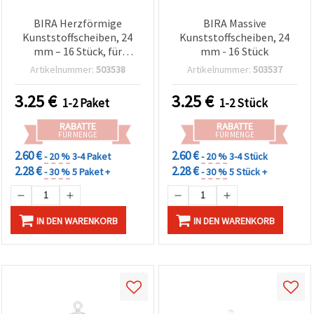
BIRA Herzförmige
BIRA Massive
Kunststoffscheiben, 24
Kunststoffscheiben, 24
mm – 16 Stück, für
mm - 16 Stück
Basteln & DIY
Artikelnummer:
503538
Artikelnummer:
503537
3.25
€
3.25
€
1-2 Paket
1-2 Stück
RABATTE
RABATTE
FÜR MENGE
FÜR MENGE
2.60 €
2.60 €
- 20 %
3-4 Paket
- 20 %
3-4 Stück
2.28 €
2.28 €
- 30 %
5 Paket +
- 30 %
5 Stück +
IN DEN WARENKORB
IN DEN WARENKORB