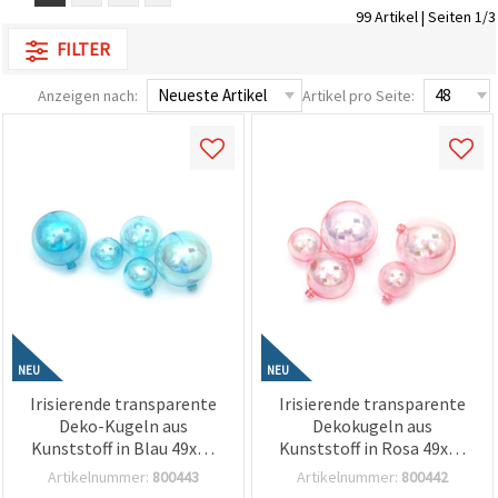
99 Artikel | Seiten 1/3
zu
analysieren
FILTER
sowie
relevantere
Inhalte und
Anzeigen nach:
Artikel pro Seite:
Werbung
anzuzeigen,
auch mit
Unterstützung
unserer
Partner für
Analyse
und
Marketing.
Sie können
alle
Cookies
akzeptieren,
ablehnen
oder Ihre
NEU
NEU
Auswahl in
den
Irisierende transparente
Irisierende transparente
Einstellungen
Deko-Kugeln aus
Dekokugeln aus
individuell
Kunststoff in Blau 49x29
Kunststoff in Rosa 49x29
festlegen.
mm – Set 12 Stück – ideal
mm – Set mit 12 Stück
Ihre
Artikelnummer:
800443
Artikelnummer:
800442
Einwilligung
für Partydeko, Floristik,
(assortiert) – ideal für