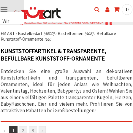
0
Wir
Bestellen über 80€ und erhalten Sie KOSTENLOSEN VERSAND!
verwenden
EM ART
›
Bastelbedarf
(5600)
›
Bastelformen
(408)
›
Befüllbare
Cookies
Kunststoff-Ornamente
(99)
🍪 Wir
verwenden
KUNSTSTOFFARTIKEL & TRANSPARENTE,
Cookies
und
BEFÜLLBARE KUNSTSTOFF-ORNAMENTE
ähnliche
Technologien,
Entdecken Sie eine große Auswahl an dekorativen
um das
ordnungsgemäße
Kunststoffartikeln und transparenten, befüllbaren
Funktionieren
Ornamenten, ideal für jeden Anlass wie Weihnachten,
der Website
sicherzustellen,
Valentinstag, Hochzeiten, Babypartys und Ostern! Wählen Sie
Ihr
aus einer vielfältigen Palette transparenter Kugeln, Herzen,
Nutzungserlebnis
Babyfläschchen, Eier und vielem mehr. Profitieren Sie von
zu
verbessern
attraktiven Rabatten bei Großbestellungen!
und, mit
Ihrer
Einwilligung,
den
‹
1
2
3
›
Datenverkehr