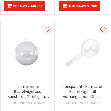
IN DEN WARENKORB
IN DEN WARENKORB
Transparente
Transparente Kunststoff-
Bastelkugel aus
Bastelkugel mit
Kunststoff, 2-teilig, mit
Aufhänger, zum Öffnen,
Standfläche, 90 mm,
100 mm
Artikelnummer:
804536
Artikelnummer:
804582
Öffnung 45 mm