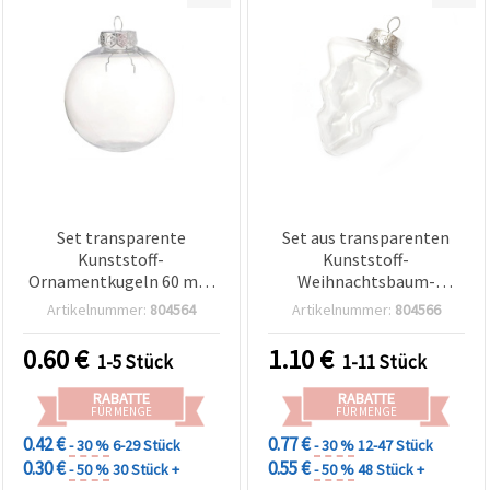
Set transparente
Set aus transparenten
Kunststoff-
Kunststoff-
Ornamentkugeln 60 mm
Weihnachtsbaum-
(2,36 Zoll) mit
Anhängern 75 x 100 mm
Artikelnummer:
804564
Artikelnummer:
804566
silberfarbener
mit Metallkappe und
Metallkappe und
Aufhänger
0.60
€
1.10
€
1-5 Stück
1-11 Stück
Aufhängeöse – DIY-
Baumkugeln für Basteln,
RABATTE
RABATTE
Weihnachtsbaum &
FÜR MENGE
FÜR MENGE
Partydeko
0.42 €
0.77 €
- 30 %
6-29 Stück
- 30 %
12-47 Stück
0.30 €
0.55 €
- 50 %
30 Stück +
- 50 %
48 Stück +