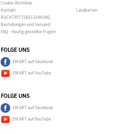
können Sie
Cookie-Richtlinie
jederzeit
Kontakt
Landkarten
ändern
oder
RÜCKTRITTSBELEHRUNG
widerrufen.
Bestellungen und Versand
Impressum
Datenschutzerklärung
FAQ - Häufig gestellte Fragen
Cookie-
Richtlinie
FOLGE UNS
Alle
EM ART auf Facebook
akzeptieren
EM ART auf YouTube
Cookie-
Einstellungen
FOLGE UNS
EM ART auf Facebook
EM ART auf YouTube