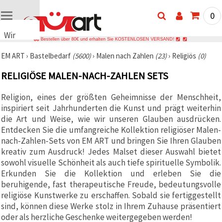
0
Wir
Bestellen über 80€ und erhalten Sie KOSTENLOSEN VERSAND!
verwenden
EM ART
›
Bastelbedarf
(5600)
›
Malen nach Zahlen
(23)
›
Religiös
(0)
Cookies
🍪 Wir
RELIGIÖSE MALEN-NACH-ZAHLEN SETS
verwenden
Cookies
und
Religion, eines der größten Geheimnisse der Menschheit,
ähnliche
inspiriert seit Jahrhunderten die Kunst und prägt weiterhin
Technologien,
die Art und Weise, wie wir unseren Glauben ausdrücken.
um das
ordnungsgemäße
Entdecken Sie die umfangreiche Kollektion religiöser Malen-
Funktionieren
nach-Zahlen-Sets von EM ART und bringen Sie Ihren Glauben
der Website
sicherzustellen,
kreativ zum Ausdruck! Jedes Malset dieser Auswahl bietet
Ihr
sowohl visuelle Schönheit als auch tiefe spirituelle Symbolik.
Nutzungserlebnis
Erkunden Sie die Kollektion und erleben Sie die
zu
verbessern
beruhigende, fast therapeutische Freude, bedeutungsvolle
und, mit
religiöse Kunstwerke zu erschaffen. Sobald sie fertiggestellt
Ihrer
sind, können diese Werke stolz in Ihrem Zuhause präsentiert
Einwilligung,
den
oder als herzliche Geschenke weitergegeben werden!
Datenverkehr