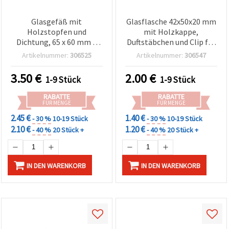
Glasgefäß mit
Glasflasche 42x50x20 mm
Holzstopfen und
mit Holzkappe,
Dichtung, 65 x 60 mm –
Duftstäbchen und Clip für
Dekoglas für Basteln &
Duftdiffusor – Basteln, DIY
Artikelnummer:
306525
Artikelnummer:
306547
DIY
& Deko, assortiert
3.50
€
2.00
€
1-9 Stück
1-9 Stück
RABATTE
RABATTE
FÜR MENGE
FÜR MENGE
2.45 €
1.40 €
- 30 %
10-19 Stück
- 30 %
10-19 Stück
2.10 €
1.20 €
- 40 %
20 Stück +
- 40 %
20 Stück +
IN DEN WARENKORB
IN DEN WARENKORB