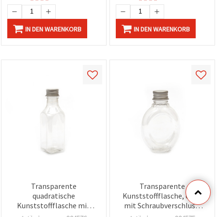
IN DEN WARENKORB
IN DEN WARENKORB
Transparente
Transparente
quadratische
Kunststoffflasche, oval,
Kunststoffflasche mit
mit Schraubverschluss,
Schraubverschluss, 34 x 34
54x85 mm – für Basteln &