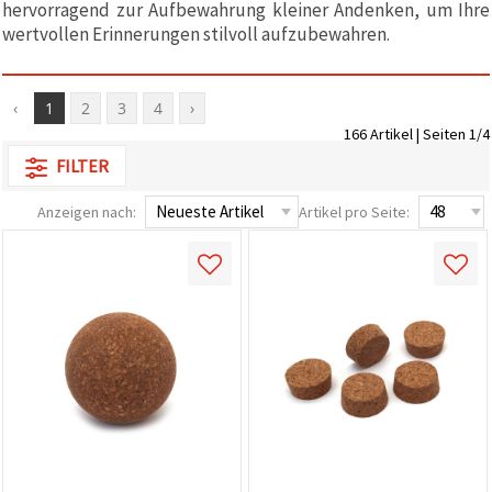
hervorragend zur Aufbewahrung kleiner Andenken, um Ihre
zu
wertvollen Erinnerungen stilvoll aufzubewahren.
analysieren
sowie
relevantere
Inhalte und
Werbung
‹
1
2
3
4
›
anzuzeigen,
166 Artikel | Seiten 1/4
auch mit
Unterstützung
FILTER
unserer
Partner für
Analyse
Anzeigen nach:
Artikel pro Seite:
und
Marketing.
Sie können
alle
Cookies
akzeptieren,
ablehnen
oder Ihre
Auswahl in
den
Einstellungen
individuell
festlegen.
Ihre
Einwilligung