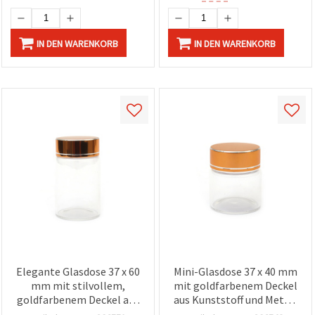
IN DEN WARENKORB
IN DEN WARENKORB
Elegante Glasdose 37 x 60
Mini-Glasdose 37 x 40 mm
mm mit stilvollem,
mit goldfarbenem Deckel
goldfarbenem Deckel aus
aus Kunststoff und Metall
Kunststoff & Metall –
zur Aufbewahrung von