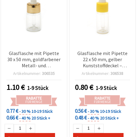
Glasflasche mit Pipette
Glasflasche mit Pipette
30 x 50 mm, goldfarbener
22 x 50 mm, gelber
Metall- und
Kunststoffdeckel –
Kunststoffverschluss, für
Basteln & DIY
Artikelnummer:
306535
Artikelnummer:
306538
Basteln & DIY
1.10
€
0.80
€
1-9 Stück
1-9 Stück
RABATTE
RABATTE
FÜR MENGE
FÜR MENGE
0.77 €
0.56 €
- 30 %
10-19 Stück
- 30 %
10-19 Stück
0.66 €
0.48 €
- 40 %
20 Stück +
- 40 %
20 Stück +