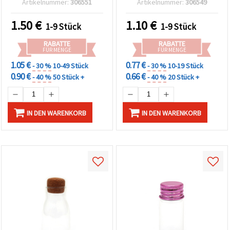
Artikelnummer:
306551
Artikelnummer:
306549
ideal für Schmuck,
Kosmetik und Kleinteilen
Basteln & DIY-
– Bastelbedarf & DIY
1.50
€
1.10
€
1-9 Stück
1-9 Stück
Aufbewahrung
RABATTE
RABATTE
FÜR MENGE
FÜR MENGE
1.05 €
0.77 €
- 30 %
10-49 Stück
- 30 %
10-19 Stück
0.90 €
0.66 €
- 40 %
50 Stück +
- 40 %
20 Stück +
IN DEN WARENKORB
IN DEN WARENKORB