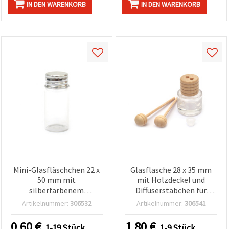
IN DEN WARENKORB
IN DEN WARENKORB
Mini-Glasfläschchen 22 x
Glasflasche 28 x 35 mm
50 mm mit
mit Holzdeckel und
silberfarbenem
Diffuserstäbchen für
Metalldeckel für Basteln
Raumduft, Basteln & DIY
Artikelnummer:
306532
Artikelnummer:
306541
& DIY
0.60
€
1.80
€
1-19 Stück
1-9 Stück