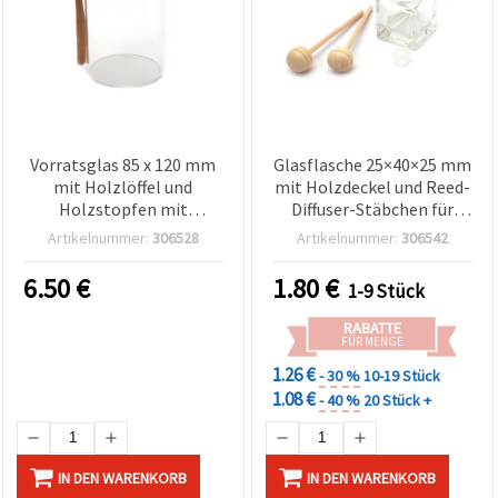
Vorratsglas 85 x 120 mm
Glasflasche 25×40×25 mm
mit Holzlöffel und
mit Holzdeckel und Reed-
Holzstopfen mit
Diffuser-Stäbchen für
Dichtung – Dekoglas für
Raumduft – DIY
Artikelnummer:
306528
Artikelnummer:
306542
Basteln & DIY
Bastelbedarf
6.50
€
1.80
€
1-9 Stück
RABATTE
FÜR MENGE
1.26 €
- 30 %
10-19 Stück
1.08 €
- 40 %
20 Stück +
IN DEN WARENKORB
IN DEN WARENKORB