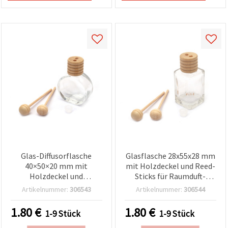
Glas-Diffusorflasche
Glasflasche 28x55x28 mm
40×50×20 mm mit
mit Holzdeckel und Reed-
Holzdeckel und
Sticks für Raumduft-
Duftstäbchen, sortiert
Diffuser – DIY
Artikelnummer:
306543
Artikelnummer:
306544
Bastelbedarf
1.80
€
1.80
€
1-9 Stück
1-9 Stück