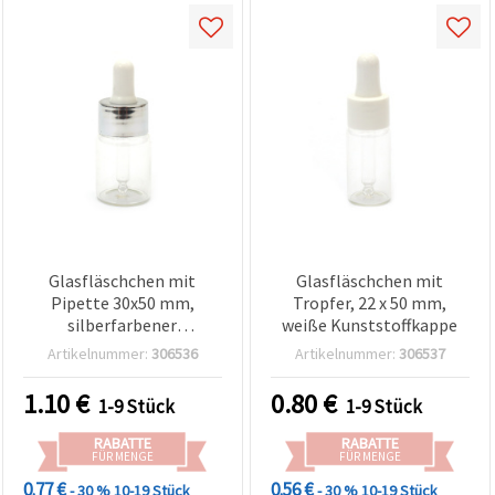
Glasfläschchen mit
Glasfläschchen mit
Pipette 30x50 mm,
Tropfer, 22 x 50 mm,
silberfarbener
weiße Kunststoffkappe
Kunststoff‑Metallverschluss,
Artikelnummer:
306536
Artikelnummer:
306537
für Basteln & DIY
1.10
€
0.80
€
1-9 Stück
1-9 Stück
RABATTE
RABATTE
FÜR MENGE
FÜR MENGE
0.77 €
0.56 €
- 30 %
10-19 Stück
- 30 %
10-19 Stück