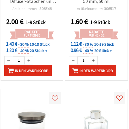
Diffuser-Stäbchen und
50 mm, 50 ml
Befestigungsclip für
Artikelnummer:
306546
Artikelnummer:
306517
Raumduft – DIY Basteln &
Deko
2.00
€
1.60
€
1-9 Stück
1-9 Stück
RABATTE
RABATTE
FÜR MENGE
FÜR MENGE
1.40 €
1.12 €
- 30 %
10-19 Stück
- 30 %
10-19 Stück
1.20 €
0.96 €
- 40 %
20 Stück +
- 40 %
20 Stück +
IN DEN WARENKORB
IN DEN WARENKORB