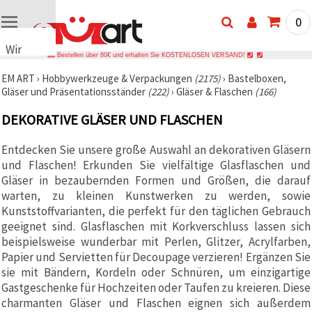
0
Wir
Bestellen über 80€ und erhalten Sie KOSTENLOSEN VERSAND!
verwenden
EM ART
›
Hobbywerkzeuge & Verpackungen
(2175)
›
Bastelboxen,
Cookies
Gläser und Präsentationsständer
(222)
›
Gläser & Flaschen
(166)
🍪 Wir
verwenden
DEKORATIVE GLÄSER UND FLASCHEN
Cookies
und
ähnliche
Entdecken Sie unsere große Auswahl an dekorativen Gläsern
Technologien,
und Flaschen! Erkunden Sie vielfältige Glasflaschen und
um das
ordnungsgemäße
Gläser in bezaubernden Formen und Größen, die darauf
Funktionieren
warten, zu kleinen Kunstwerken zu werden, sowie
der Website
Kunststoffvarianten, die perfekt für den täglichen Gebrauch
sicherzustellen,
Ihr
geeignet sind. Glasflaschen mit Korkverschluss lassen sich
Nutzungserlebnis
beispielsweise wunderbar mit Perlen, Glitzer, Acrylfarben,
zu
Papier und Servietten für Decoupage verzieren! Ergänzen Sie
verbessern
und, mit
sie mit Bändern, Kordeln oder Schnüren, um einzigartige
Ihrer
Gastgeschenke für Hochzeiten oder Taufen zu kreieren. Diese
Einwilligung,
den
charmanten Gläser und Flaschen eignen sich außerdem
Datenverkehr