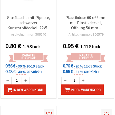
Glasflasche mit Pipette,
Plastikdose 60 x 66 mm
schwarzer
mit Plastikdeckel,
Kunststoffdeckel, 22x50
Öffnung 50 mm –
mm, für Basteln & DIY
Aufbewahrungsdose für
Artikelnummer:
306540
Artikelnummer:
306579
Bastelmaterial
0.80
€
0.95
€
1-9 Stück
1-11 Stück
RABATTE
RABATTE
FÜR MENGE
FÜR MENGE
0.56 €
0.76 €
- 30 %
10-19 Stück
- 20 %
12-59 Stück
0.48 €
0.66 €
- 40 %
20 Stück +
- 31 %
60 Stück +
IN DEN WARENKORB
IN DEN WARENKORB