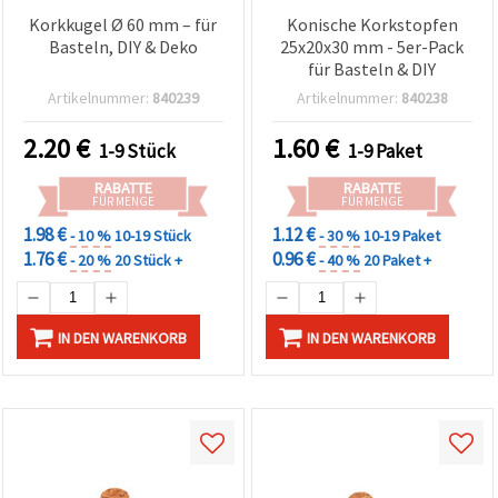
können Sie
Korkkugel Ø 60 mm – für
Konische Korkstopfen
jederzeit
ändern
Basteln, DIY & Deko
25x20x30 mm - 5er-Pack
oder
für Basteln & DIY
widerrufen.
Impressum
Artikelnummer:
840239
Artikelnummer:
840238
Datenschutzerklärung
Cookie-
2.20
€
1.60
€
1-9 Stück
1-9 Paket
Richtlinie
RABATTE
RABATTE
FÜR MENGE
FÜR MENGE
Alle
1.98 €
1.12 €
akzeptieren
- 10 %
10-19 Stück
- 30 %
10-19 Paket
1.76 €
0.96 €
- 20 %
20 Stück +
- 40 %
20 Paket +
Cookie-
Einstellungen
IN DEN WARENKORB
IN DEN WARENKORB