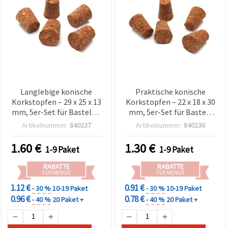
Langlebige konische
Praktische konische
Korkstopfen – 29 x 25 x 13
Korkstopfen – 22 x 18 x 30
mm, 5er-Set für Bastel- &
mm, 5er-Set für Bastel-
DIY-Projekte
und Heimprojekte
Artikelnummer:
840237
Artikelnummer:
840236
1.60
€
1.30
€
1-9 Paket
1-9 Paket
RABATTE
RABATTE
FÜR MENGE
FÜR MENGE
1.12 €
0.91 €
- 30 %
10-19 Paket
- 30 %
10-19 Paket
0.96 €
0.78 €
- 40 %
20 Paket +
- 40 %
20 Paket +