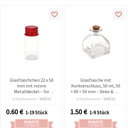
Glasfläschchen 22 x 50
Glasflasche mit
mm mit rotem
Korkverschluss, 50 ml, 50
Metalldeckel – für
× 60 × 50 mm – Deko & DIY
Basteln & DIY
Bastelbedarf
Artikelnummer:
306533
Artikelnummer:
306520
0.60
€
1.50
€
1-19 Stück
1-9 Stück
RABATTE
RABATTE
FÜR MENGE
FÜR MENGE