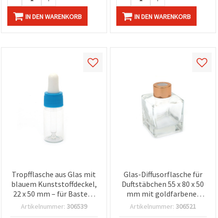
IN DEN WARENKORB
IN DEN WARENKORB
Tropfflasche aus Glas mit
Glas-Diffusorflasche für
blauem Kunststoffdeckel,
Duftstäbchen 55 x 80 x 50
22 x 50 mm – für Basteln
mm mit goldfarbener
& DIY
Kunststoffkappe, DIY
Artikelnummer:
306539
Artikelnummer:
306521
Bastelbedarf Raumduft