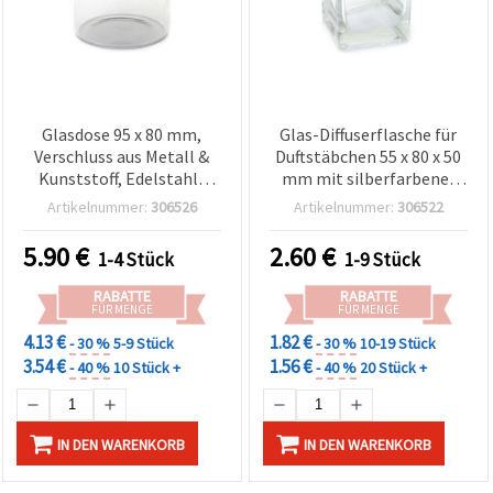
Glasdose 95 x 80 mm,
Glas-Diffuserflasche für
Verschluss aus Metall &
Duftstäbchen 55 x 80 x 50
Kunststoff, Edelstahl-
mm mit silberfarbener
Optik, mit Dichtung
Kunststoffkappe
Artikelnummer:
306526
Artikelnummer:
306522
5.90
€
2.60
€
1-4 Stück
1-9 Stück
RABATTE
RABATTE
FÜR MENGE
FÜR MENGE
4.13 €
1.82 €
- 30 %
5-9 Stück
- 30 %
10-19 Stück
3.54 €
1.56 €
- 40 %
10 Stück +
- 40 %
20 Stück +
IN DEN WARENKORB
IN DEN WARENKORB