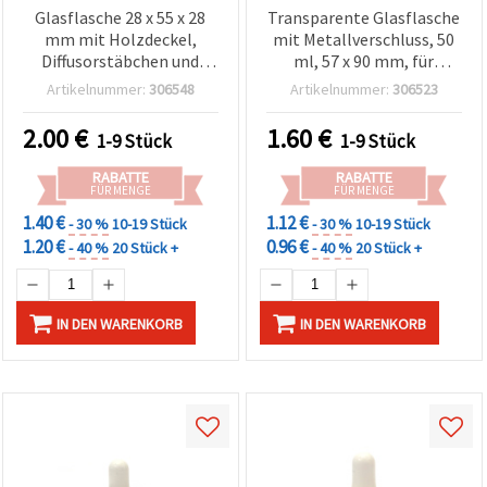
Glasflasche 28 x 55 x 28
Transparente Glasflasche
mm mit Holzdeckel,
mit Metallverschluss, 50
Diffusorstäbchen und
ml, 57 x 90 mm, für
Duft-Clip für Raumduft &
Basteln & Deko
Artikelnummer:
306548
Artikelnummer:
306523
DIY
2.00
€
1.60
€
1-9 Stück
1-9 Stück
RABATTE
RABATTE
FÜR MENGE
FÜR MENGE
1.40 €
1.12 €
- 30 %
10-19 Stück
- 30 %
10-19 Stück
1.20 €
0.96 €
- 40 %
20 Stück +
- 40 %
20 Stück +
IN DEN WARENKORB
IN DEN WARENKORB