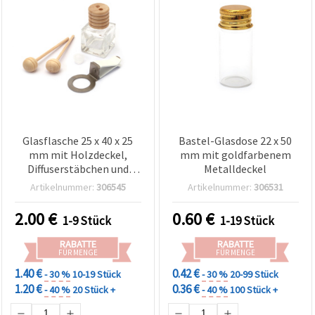
Glasflasche 25 x 40 x 25
Bastel-Glasdose 22 x 50
mm mit Holzdeckel,
mm mit goldfarbenem
Diffuserstäbchen und
Metalldeckel
Duftclip für Raumduft,
Artikelnummer:
306545
Artikelnummer:
306531
Basteln & DIY
2.00
€
0.60
€
1-9 Stück
1-19 Stück
RABATTE
RABATTE
FÜR MENGE
FÜR MENGE
1.40 €
0.42 €
- 30 %
10-19 Stück
- 30 %
20-99 Stück
1.20 €
0.36 €
- 40 %
20 Stück +
- 40 %
100 Stück +