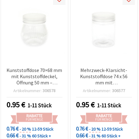
Kunststoffdose 70×68 mm
Mehrzweck-Klarsicht-
mit Kunststoffdeckel,
Kunststoffdose 74 x 56
Öffnung 50 mm –
mm mit
Aufbewahrung für
Kunststoffdeckel,
Artikelnummer:
306578
Artikelnummer:
306577
Bastelzubehör & DIY
50‑mm‑Öffnung – Ideal
für Aufbewahrung,
0.95
€
0.95
€
1-11 Stück
1-11 Stück
Basteln & DIY-Bedarf
RABATTE
RABATTE
FÜR MENGE
FÜR MENGE
0.76 €
0.76 €
- 20 %
12-59 Stück
- 20 %
12-59 Stück
0.66 €
0.66 €
- 31 %
60 Stück +
- 31 %
60 Stück +