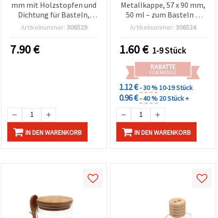
mm mit Holzstopfen und
Metallkappe, 57 x 90 mm,
Dichtung für Basteln,
50 ml – zum Basteln &
Deko & Aufbewahrung
Dekorieren
Artikelnummer:
306529
Artikelnummer:
306524
7.90
€
1.60
€
1-9 Stück
RABATTE
FÜR MENGE
1.12 €
- 30 %
10-19 Stück
0.96 €
- 40 %
20 Stück +
IN DEN WARENKORB
IN DEN WARENKORB