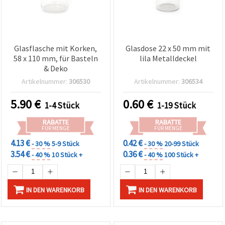
Glasflasche mit Korken,
Glasdose 22 x 50 mm mit
58 x 110 mm, für Basteln
lila Metalldeckel
& Deko
Artikelnummer:
306530
Artikelnummer:
306534
5.90
€
0.60
€
1-4 Stück
1-19 Stück
RABATTE
RABATTE
FÜR MENGE
FÜR MENGE
4.13 €
0.42 €
- 30 %
5-9 Stück
- 30 %
20-99 Stück
3.54 €
0.36 €
- 40 %
10 Stück +
- 40 %
100 Stück +
IN DEN WARENKORB
IN DEN WARENKORB