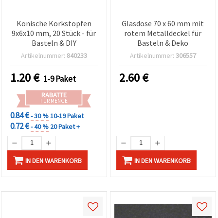
Konische Korkstopfen
Glasdose 70 x 60 mm mit
9x6x10 mm, 20 Stück - für
rotem Metalldeckel für
Basteln & DIY
Basteln & Deko
Artikelnummer:
840233
Artikelnummer:
306557
1.20
€
2.60
€
1-9 Paket
RABATTE
FÜR MENGE
0.84 €
- 30 %
10-19 Paket
0.72 €
- 40 %
20 Paket +
IN DEN WARENKORB
IN DEN WARENKORB