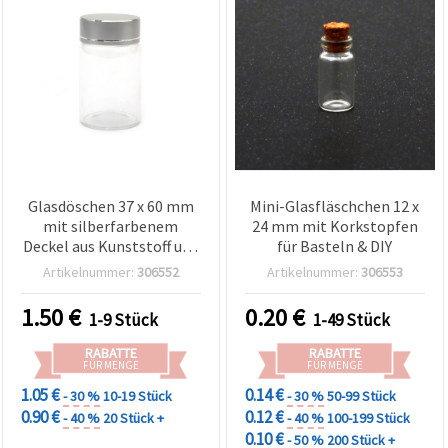
Glasdöschen 37 x 60 mm
Mini-Glasfläschchen 12 x
mit silberfarbenem
24 mm mit Korkstopfen
Deckel aus Kunststoff und
für Basteln & DIY
Metall
Artikelnummer:
306552
Artikelnummer:
306553
1.50
€
0.20
€
1-9 Stück
1-49 Stück
RABATTE
RABATTE
FÜR MENGE
FÜR MENGE
1.05 €
0.14 €
- 30 %
10-19 Stück
- 30 %
50-99 Stück
0.90 €
0.12 €
- 40 %
20 Stück +
- 40 %
100-199 Stück
0.10 €
- 50 %
200 Stück +