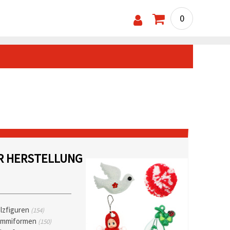
0
UR HERSTELLUNG
lzfiguren
(154)
mmiformen
(150)