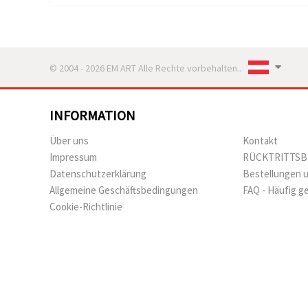
können Sie
jederzeit
ändern
oder
widerrufen.
Impressum
© 2004 - 2026 EM ART Alle Rechte vorbehalten..
Datenschutzerklärung
Cookie-
Richtlinie
INFORMATION
Alle
Über uns
Kontakt
akzeptieren
Impressum
RÜCKTRITTS
Cookie-
Datenschutzerklärung
Bestellungen 
Einstellungen
Allgemeine Geschäftsbedingungen
FAQ - Häufig g
Cookie-Richtlinie