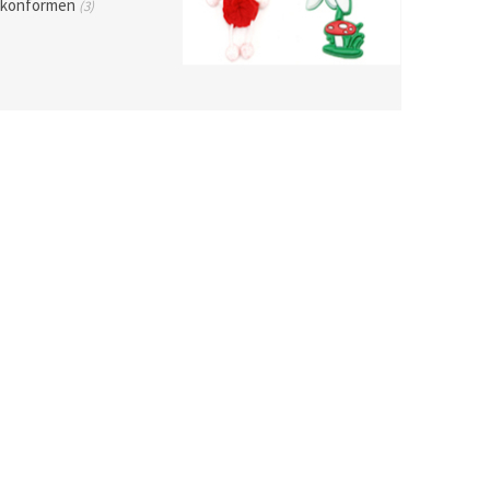
likonformen
(3)