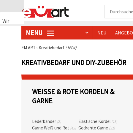
Wir
verwenden
MENU
NEU
ANGEBO
Cookies
🍪 Wir
verwenden
EM ART
›
Kreativbedarf
(1604)
Cookies
und
KREATIVBEDARF UND DIY-ZUBEHÖR
ähnliche
Technologien,
um das
ordnungsgemäße
Funktionieren
der Website
WEISSE & ROTE KORDELN & G
sicherzustellen,
Ihr
ARNE
Nutzungserlebnis
zu
verbessern
und, mit
Ihrer
Lederbänder
Elastische Kordel
(8)
(13)
Einwilligung,
Garne Weiß und Rot
Gedrehte Garne
den
(45)
(31)
Datenverkehr