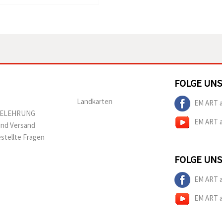
FOLGE UNS
Landkarten
EM ART 
BELEHRUNG
EM ART 
und Versand
estellte Fragen
FOLGE UNS
EM ART 
EM ART 