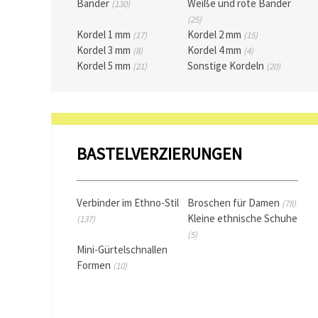
Bänder
Weiße und rote Bänder
(130)
zu
(25)
analysieren
sowie
Kordel 1 mm
Kordel 2 mm
(17)
(15)
relevantere
Kordel 3 mm
Kordel 4 mm
(8)
(4)
Inhalte und
Kordel 5 mm
Sonstige Kordeln
(21)
(20)
Werbung
anzuzeigen,
auch mit
Unterstützung
unserer
Partner für
Analyse
und
BASTELVERZIERUNGEN
Marketing.
Sie können
alle
Cookies
Verbinder im Ethno-Stil
Broschen für Damen
(78)
akzeptieren,
Kleine ethnische Schuhe
(137)
ablehnen
oder Ihre
(5)
Auswahl in
Mini-Gürtelschnallen
den
Formen
(10)
Einstellungen
individuell
festlegen.
Ihre
Einwilligung