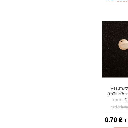
Perlmut
(münzförm
mm – 2 
Schmuck
Artikelnu
Woh
0.70
€
1