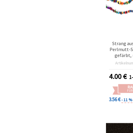
können Sie
jederzeit
ändern
oder
widerrufen.
Impressum
Datenschutzerklärung
Cookie-
Richtlinie
Strang au
Perlmutt-S
gefärbt,
Alle
(gem
akzeptieren
Artikelnu
unregelmä
ca.
Cookie-
4.00
€
1
Einstellungen
RA
FÜR
3.56 €
- 11 %