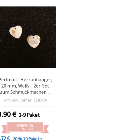
Perlmutt-Herzanhänger,
20 mm, Weiß – 2er-Set
zum Schmuckmachen &
DIY-Basteln für Ketten
Artikelnummer:
718394
und Ohrringe
0.90
€
1-9 Paket
RABATTE
FÜR MENGE
.72 €
- 20 %
10 Paket +