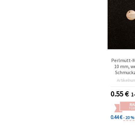
Perlmutt‑
10 mm, we
Schmuckz
Ba
Artikelnu
0.55
€
1
RA
FÜR
0.44 €
- 20 %