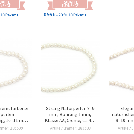
BATTE
RABATTE
 MENGE
FÜR MENGE
0.56 €
10 Paket +
- 20 %
10 Paket +
 cremefarbener
Strang Naturperlen 8–9
Elegan
perlen-
mm, Bohrung 1 mm,
natürliche
ng, 10–11 mm,
Klasse AA, Creme, ca. 47–
9–10 mm
Klasse A – ca.
49 Stück, Bastelperlen
Cremefarbe
mmer:
105599
Artikelnummer:
185503
Artikeln
k, perfekt für
Schmuckzubehör
Zeitlose B