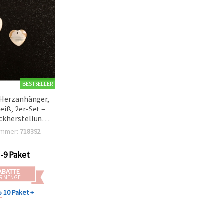
BESTSELLER
Herzanhänger,
iß, 2er-Set –
ckherstellung,
& Basteln
ummer:
718392
en & Ohrringe)
1-9 Paket
ABATTE
R MENGE
%
10 Paket +