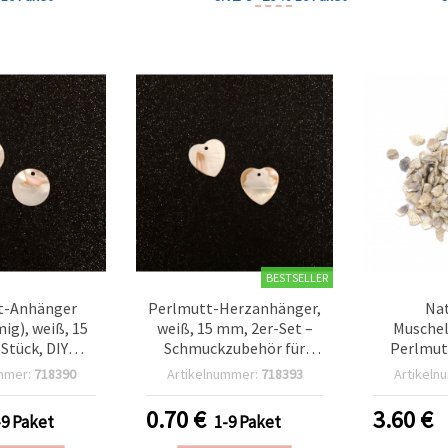
BESTSELLER
t-Anhänger
Perlmutt-Herzanhänger,
Nat
ig), weiß, 15
weiß, 15 mm, 2er-Set –
Muschel
Stück, DIY
Schmuckzubehör für
Perlmutt
zubehör &
Schmuckherstellung, DIY,
mm, 330 
mmer:
718390
Artikelnummer:
718393
Artikeln
n-Deko
Ketten & Ohrringe
gemisc
0.70
€
3.60
€
-9 Paket
1-9 Paket