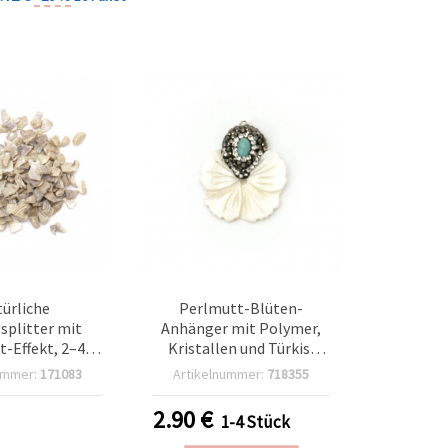
ürliche
Perlmutt-Blüten-
splitter mit
Anhänger mit Polymer,
-Effekt, 2–4
Kristallen und Türkis,
ml (~400 g),
28×25×3 mm, Loch 1 mm
ummer:
171083
Artikelnummer:
718355
ht sortiert
– für Schmuck & Basteln
2.90
€
1-4 Stück