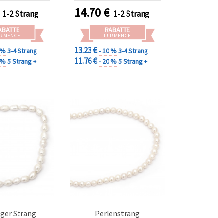
ckherstellung
für DIY Schmuck &
14.70
€
1-2 Strang
1-2 Strang
Perlenarbeiten
ABATTE
RABATTE
R MENGE
FÜR MENGE
13.23 €
0 %
3-4 Strang
- 10 %
3-4 Strang
11.76 €
0 %
5 Strang +
- 20 %
5 Strang +
liger Strang
Perlenstrang