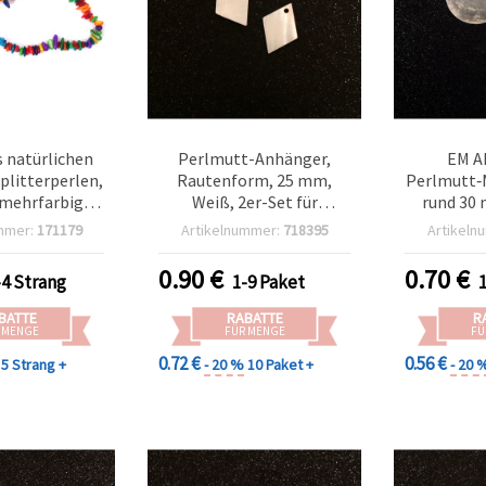
s natürlichen
Perlmutt-Anhänger,
EM A
plitterperlen,
Rautenform, 25 mm,
Perlmutt‑
 mehrfarbig
Weiß, 2er-Set für
rund 30 
ischt),
Schmuckherstellung, DIY
natürli
mmer:
171179
Artikelnummer:
718395
Artikeln
ßig 5-10 mm,
& Basteln (Halsketten &
Schmuck
 85 cm
Ohrringe)
Schmuckh
0.90
€
0.70
€
-4 Strang
1-9 Paket
DIY
BATTE
RABATTE
R
 MENGE
FÜR MENGE
FÜ
0.72 €
0.56 €
5 Strang +
- 20 %
10 Paket +
- 20 