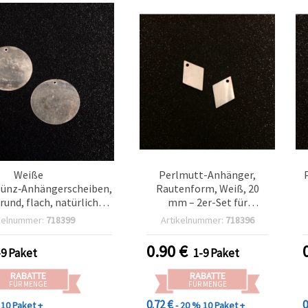
Weiße
Perlmutt-Anhänger,
ünz‑Anhängerscheiben,
Rautenform, Weiß, 20
und, flach, natürliche
mm – 2er-Set für
 poliert – 2er‑Set für
Schmuckherstellung &
kelnummer:
718399
Artikelnummer:
718396
kherstellung, DIY,
DIY-Basteln (Ketten &
ketten & Ohrringe
Ohrringe)
0.90
€
-9 Paket
1-9 Paket
RABATTE
RABATTE
FÜR MENGE
FÜR MENGE
0.72 €
0
10 Paket +
- 20 %
10 Paket +