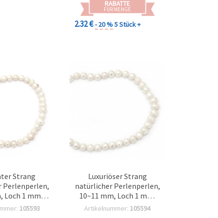
RABATTE
FÜR MENGE
2.32 €
- 20 %
5 Stück +
ter Strang
Luxuriöser Strang
r Perlenperlen,
natürlicher Perlenperlen,
, Loch 1 mm,
10~11 mm, Loch 1 mm,
n, ca. 42 Stk. –
Cremefarbe, ca. 38 Stk. –
ummer:
105593
Artikelnummer:
105594
astelperlen für
elegante Bastelperlen