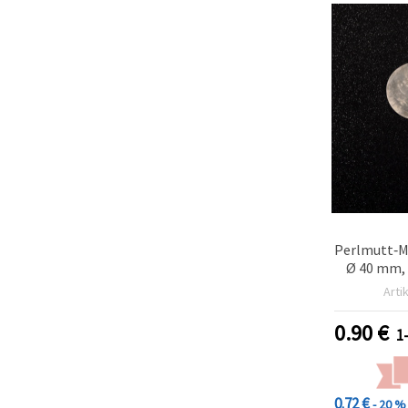
Perlmutt‑M
Ø 40 mm, r
Muschel,
Arti
Schmuc
Hals
0.90
€
1
0.72 €
- 20 %