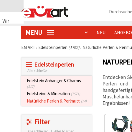
Wir
verwenden
MENU
NEU
ANGEBO
Cookies
🍪 Wir
verwenden
EM ART
›
Edelsteinperlen
(1762)
›
Natürliche Perlen & Perlm
Cookies
und
NATURPE
ähnliche
Edelsteinperlen
Technologien,
um das
Alle schließen
ordnungsgemäße
Entdecken Si
Funktionieren
Edelstein Anhänger & Charms
Perlen und 
der Website
(117)
sicherzustellen,
handgeferti
Edelsteine & Mineralien
(1571)
Ihr
Muschelanhäng
Nutzungserlebnis
Natürliche Perlen & Perlmutt
(74)
Ergebnissen!
zu
verbessern
und, mit
Ihrer
Filter
Einwilligung,
den
Alle schließen
|
Alles löschen
Datenverkehr