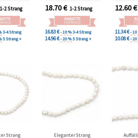
en Schmuck &
(Assortiert)
DIY Schmu
18.70
€
12.60
€
1-2 Strang
1-2 Strang
-Schmuck DIY
steln
BATTE
RABATTE
R
 MENGE
FÜR MENGE
FÜ
16.83 €
11.34 €
%
3-4 Strang
- 10 %
3-4 Strang
- 1
14.96 €
10.08 €
%
5 Strang +
- 20 %
5 Strang +
- 2
ter Strang
Eleganter Strang
Auffäl