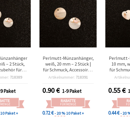
Münzanhänger
Perlmutt‑Münzanhänger,
Perlmutt-
iß – 2 Stück,
weiß, 20 mm – 2 Stück |
10 mm, we
ubehör fürs
für Schmuck, Accessoires,
für Schmu
steln
Basteln & DIY
DIY 
mmer:
718389
Artikelnummer:
718391
Artikeln
(Halskett
0.90
€
0.55
€
-9 Paket
1-9 Paket
BATTE
RABATTE
R
 MENGE
FÜR MENGE
FÜ
0.72 €
0.44 €
10 Paket +
- 20 %
10 Paket +
- 20 