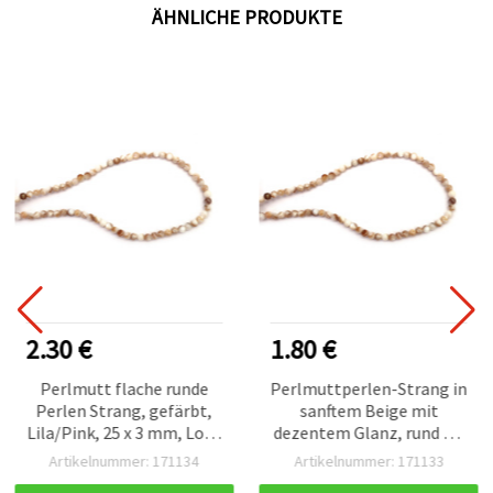
ÄHNLICHE PRODUKTE
2.30 €
1.80 €
Perlmutt flache runde
Perlmuttperlen-Strang in
Perlen Strang, gefärbt,
sanftem Beige mit
Lila/Pink, 25 x 3 mm, Loch
dezentem Glanz, rund – 4
1 mm, ca. 16 Stück,
mm, Loch – 1 mm, ca. 98
Artikelnummer: 171134
Artikelnummer: 171133
Bastelperlen
Stück