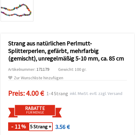
zu
analysieren
sowie
relevantere
Inhalte und
Werbung
anzuzeigen,
auch mit
Strang aus natürlichen Perlmutt-
Unterstützung
unserer
Splitterperlen, gefärbt, mehrfarbig
Partner für
(gemischt), unregelmäßig 5-10 mm, ca. 85 cm
Analyse
und
Marketing.
Artikelnummer:
171179
Gewicht: 100 gr.
Sie können
Zur Wunschliste hinzufügen
alle
Cookies
akzeptieren,
Preis:
4.00 €
1-4 Strang
inkl. MwSt. evtl. zzgl. Versand
ablehnen
oder Ihre
Auswahl in
RABATTE
den
FÜR MENGE
Einstellungen
individuell
festlegen.
- 11
3.56 €
%
5 Strang +
Ihre
Einwilligung