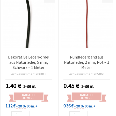
Dekorative Lederkordel
Rundlederband aus
aus Naturleder, 5 mm,
Naturleder, 2 mm, Rot – 1
Schwarz – 1 Meter
Meter
Artikelnummer:
206013
Artikelnummer:
205065
1.40
€
0.45
€
1-89 m.
1-89 m.
RABATTE
RABATTE
FÜR MENGE
FÜR MENGE
1.12 €
0.36 €
- 20 %
90 m. +
- 20 %
90 m. +