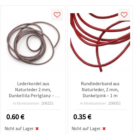
Lederkordel aus
Rundlederband aus
Naturleder 2 mm,
Naturleder, 2 mm,
Dunkellila Perlglanz – 1
Dunkelpink – 1 m
m, für
Artikelnummer:
206251
Artikelnummer:
206052
Schmuckherstellung &
Basteln
0.60
€
0.35
€
Nicht auf Lager:
Nicht auf Lager: