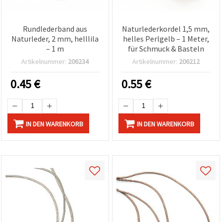
Rundlederband aus
Naturlederkordel 1,5 mm,
Naturleder, 2 mm, helllila
helles Perlgelb – 1 Meter,
– 1 m
für Schmuck & Basteln
Artikelnummer:
206234
Artikelnummer:
206212
0.45
€
0.55
€
IN DEN WARENKORB
IN DEN WARENKORB