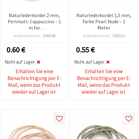
Naturlederkordel 2 mm,
Naturlederkordel 1,5 mm,
Perlmutt-Cappuccino – 1
Farbe Pearl Nude – 1
m für
Meter
Schmuckherstellung &
Artikelnummer:
206248
Artikelnummer:
206213
Basteln
0.60
€
0.55
€
Nicht auf Lager:
Nicht auf Lager:
Erhalten Sie eine
Erhalten Sie eine
Benachrichtigung per E-
Benachrichtigung per E-
Mail, wenn das Produkt
Mail, wenn das Produkt
wieder auf Lager ist.
wieder auf Lager ist.