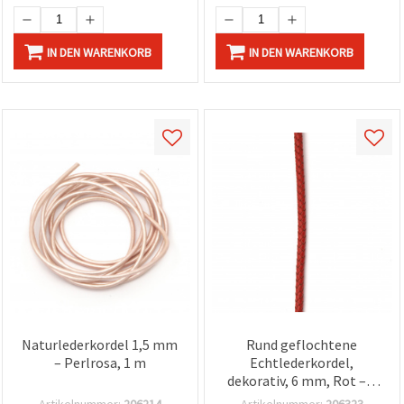
IN DEN WARENKORB
IN DEN WARENKORB
Naturlederkordel 1,5 mm
Rund geflochtene
– Perlrosa, 1 m
Echtlederkordel,
dekorativ, 6 mm, Rot – 1
m, für
Artikelnummer:
206214
Artikelnummer:
206323