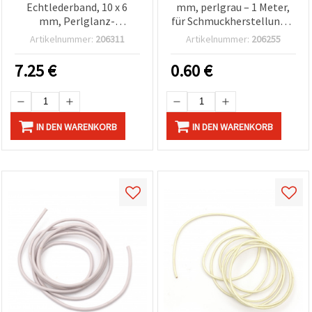
Echtlederband, 10 x 6
mm, perlgrau – 1 Meter,
mm, Perlglanz-
für Schmuckherstellung &
Hellkirschrot – 1 m
Basteln
Artikelnummer:
206311
Artikelnummer:
206255
7.25
€
0.60
€
IN DEN WARENKORB
IN DEN WARENKORB