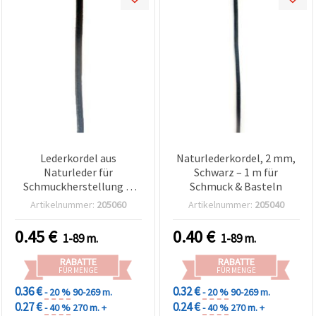
Lederkordel aus
Naturlederkordel, 2 mm,
Naturleder für
Schwarz – 1 m für
Schmuckherstellung &
Schmuck & Basteln
Basteln, 3 mm, Schwarz -
Artikelnummer:
205060
Artikelnummer:
205040
1 Meter
0.45
€
0.40
€
1-89 m.
1-89 m.
RABATTE
RABATTE
FÜR MENGE
FÜR MENGE
0.36 €
0.32 €
- 20 %
90-269 m.
- 20 %
90-269 m.
0.27 €
0.24 €
- 40 %
270 m. +
- 40 %
270 m. +