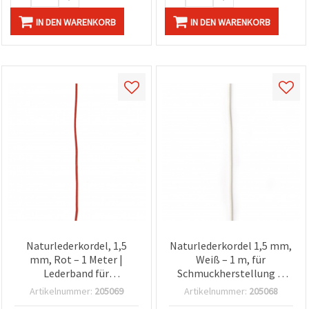
IN DEN WARENKORB
IN DEN WARENKORB
Naturlederkordel, 1,5
Naturlederkordel 1,5 mm,
mm, Rot – 1 Meter |
Weiß – 1 m, für
Lederband für
Schmuckherstellung &
Schmuckherstellung &
DIY-Accessoires
Artikelnummer:
205069
Artikelnummer:
205068
Basteln