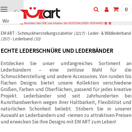
0
Wir
Bestellen über 80€ und erhalten Sie KOSTENLOSEN VERSAND!
verwenden
EM ART
›
Schmuckherstellungszubehör
(3217)
›
Leder- & Wildlederband
Cookies
(357)
›
Lederband
(33)
🍪 Wir
verwenden
ECHTE LEDERSCHNÜRE UND LEDERBÄNDER
Cookies
und
ähnliche
Entdecken Sie unser umfangreiches Sortiment an
Technologien,
Lederbändern – eine zeitlose Wahl für die
um das
ordnungsgemäße
Schmuckherstellung und andere Accessoires. Von runden bis
Funktionieren
flachen Designs bietet unsere Kollektion verschiedene
der Website
Größen, Farben und Oberflächen, passend für jedes kreative
sicherzustellen,
Ihr
Projekt. Lederbänder sind seit Jahrhunderten bei
Nutzungserlebnis
Kunsthandwerkern wegen ihrer Haltbarkeit, Flexibilität und
zu
natürlichen Schönheit beliebt. Stöbern Sie in unserer
verbessern
und, mit
Auswahl an Lederbändern und -riemen zu attraktiven Preisen
Ihrer
und erwecken Sie Ihre Designs mit EM ART zum Leben!
Einwilligung,
den
Datenverkehr