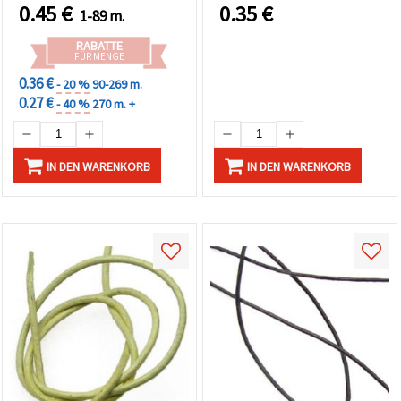
0.45
€
0.35
€
1-89 m.
RABATTE
FÜR MENGE
0.36 €
- 20 %
90-269 m.
0.27 €
- 40 %
270 m. +
IN DEN WARENKORB
IN DEN WARENKORB