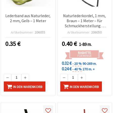
Lederband aus Naturleder,
Naturlederkordel, 1 mm,
2 mm, Gelb – 1 Meter
Braun – 1 Meter – für
Schmuckherstellung &
Basteln
Artikelnummer:
206055
Artikelnummer:
206050
0.35
€
0.40
€
1-89 m.
RABATTE
FÜR MENGE
0.32 €
- 20 %
90-269 m.
0.24 €
- 40 %
270 m. +
IN DEN WARENKORB
IN DEN WARENKORB