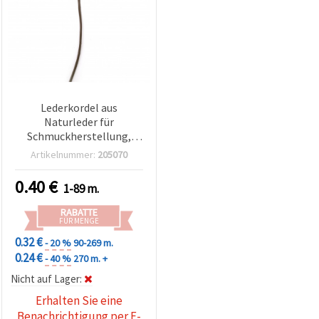
Lederkordel aus
Naturleder für
Schmuckherstellung,
Basteln & DIY, 1,5 mm,
Artikelnummer:
205070
Braun – 1 Meter
0.40
€
1-89 m.
RABATTE
FÜR MENGE
0.32 €
- 20 %
90-269 m.
0.24 €
- 40 %
270 m. +
Nicht auf Lager:
Erhalten Sie eine
Benachrichtigung per E-