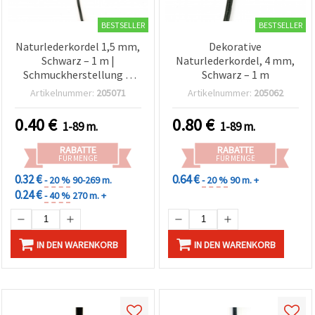
BESTSELLER
BESTSELLER
Naturlederkordel 1,5 mm,
Dekorative
Schwarz – 1 m |
Naturlederkordel, 4 mm,
Schmuckherstellung &
Schwarz – 1 m
Bastelzubehör
Artikelnummer:
205071
Artikelnummer:
205062
0.40
€
0.80
€
1-89 m.
1-89 m.
RABATTE
RABATTE
FÜR MENGE
FÜR MENGE
0.32 €
0.64 €
- 20 %
90-269 m.
- 20 %
90 m. +
0.24 €
- 40 %
270 m. +
IN DEN WARENKORB
IN DEN WARENKORB