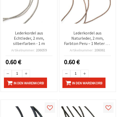
Lederkordel aus
Lederkordel aus
Echtleder, 2 mm,
Naturleder, 2 mm,
silberfarben - 1 m
Farbton Peru – 1 Meter für
Schmuck & Basteln
Artikelnummer:
206059
Artikelnummer:
206061
0.60
€
0.60
€
IN DEN WARENKORB
IN DEN WARENKORB