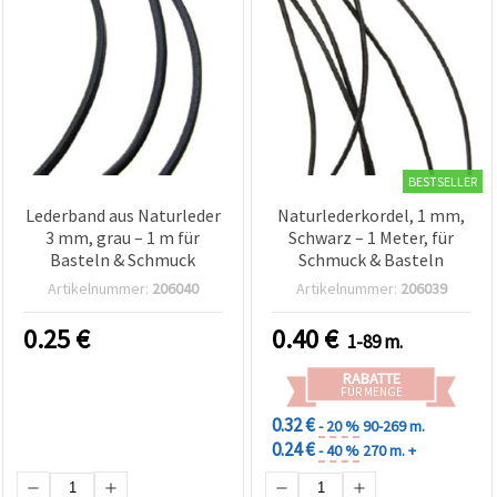
BESTSELLER
Lederband aus Naturleder
Naturlederkordel, 1 mm,
3 mm, grau – 1 m für
Schwarz – 1 Meter, für
Basteln & Schmuck
Schmuck & Basteln
Artikelnummer:
206040
Artikelnummer:
206039
0.25
€
0.40
€
1-89 m.
RABATTE
FÜR MENGE
0.32 €
- 20 %
90-269 m.
0.24 €
- 40 %
270 m. +