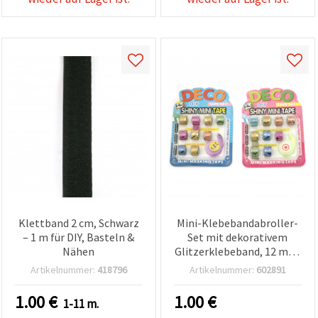
Klettband 2 cm, Schwarz
Mini-Klebebandabroller-
– 1 m für DIY, Basteln &
Set mit dekorativem
Nähen
Glitzerklebeband, 12 mm,
gemischte Farben, 9-
Artikelnummer:
418796
Artikelnummer:
602891
teilig
1.00
€
1.00
€
1-11 m.