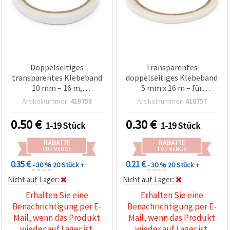
Doppelseitiges
Transparentes
transparentes Klebeband
doppelseitiges Klebeband
10 mm – 16 m,
5 mm x 16 m – für
Bastelklebeband für DIY &
Basteln, DIY &
Artikelnummer:
418758
Artikelnummer:
418757
Scrapbooking
Scrapbooking
0.50
€
0.30
€
1-19 Stück
1-19 Stück
RABATTE
RABATTE
FÜR MENGE
FÜR MENGE
0.35 €
0.21 €
- 30 %
20 Stück +
- 30 %
20 Stück +
Nicht auf Lager:
Nicht auf Lager:
Erhalten Sie eine
Erhalten Sie eine
Benachrichtigung per E-
Benachrichtigung per E-
Mail, wenn das Produkt
Mail, wenn das Produkt
wieder auf Lager ist.
wieder auf Lager ist.