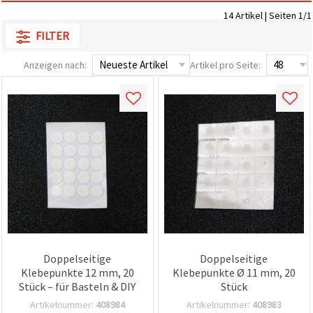
zu
14 Artikel | Seiten 1/1
analysieren
sowie
FILTER
relevantere
Inhalte und
Anzeigen nach:
Artikel pro Seite:
Werbung
anzuzeigen,
auch mit
Unterstützung
unserer
Partner für
Analyse
und
Marketing.
Sie können
alle
Cookies
akzeptieren,
ablehnen
oder Ihre
Auswahl in
den
Doppelseitige
Doppelseitige
Einstellungen
Klebepunkte 12 mm, 20
Klebepunkte Ø 11 mm, 20
individuell
festlegen.
Stück – für Basteln & DIY
Stück
Ihre
Artikelnummer:
408984
Artikelnummer:
408983
Einwilligung