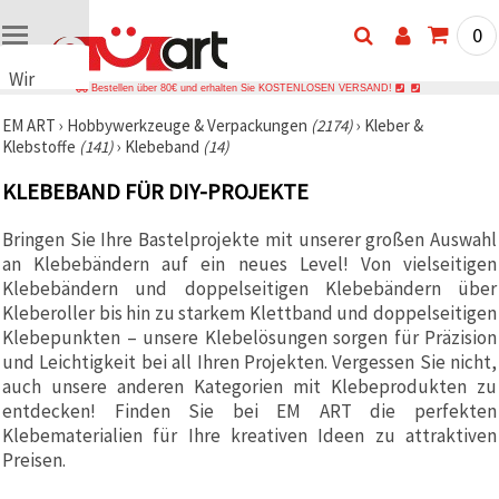
0
Wir
Bestellen über 80€ und erhalten Sie KOSTENLOSEN VERSAND!
verwenden
EM ART
›
Hobbywerkzeuge & Verpackungen
(2174)
›
Kleber &
Cookies
Klebstoffe
(141)
›
Klebeband
(14)
🍪 Wir
verwenden
KLEBEBAND FÜR DIY-PROJEKTE
Cookies
und
ähnliche
Bringen Sie Ihre Bastelprojekte mit unserer großen Auswahl
Technologien,
an Klebebändern auf ein neues Level! Von vielseitigen
um das
ordnungsgemäße
Klebebändern und doppelseitigen Klebebändern über
Funktionieren
Kleberoller bis hin zu starkem Klettband und doppelseitigen
der Website
Klebepunkten – unsere Klebelösungen sorgen für Präzision
sicherzustellen,
Ihr
und Leichtigkeit bei all Ihren Projekten. Vergessen Sie nicht,
Nutzungserlebnis
auch unsere anderen Kategorien mit Klebeprodukten zu
zu
entdecken! Finden Sie bei EM ART die perfekten
verbessern
und, mit
Klebematerialien für Ihre kreativen Ideen zu attraktiven
Ihrer
Preisen.
Einwilligung,
den
Datenverkehr