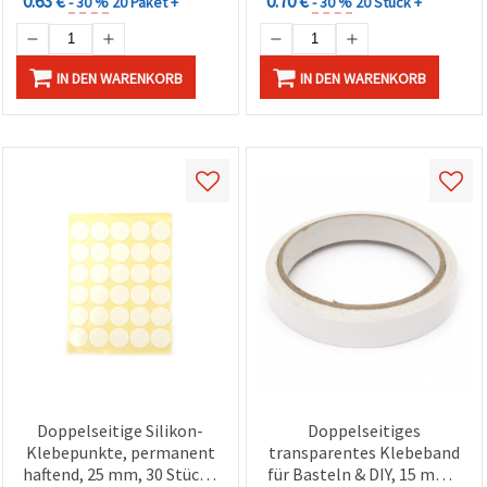
0.63 €
0.70 €
- 30 %
20 Paket +
- 30 %
20 Stück +
IN DEN WARENKORB
IN DEN WARENKORB
Doppelseitige Silikon-
Doppelseitiges
Klebepunkte, permanent
transparentes Klebeband
haftend, 25 mm, 30 Stück -
für Basteln & DIY, 15 mm x