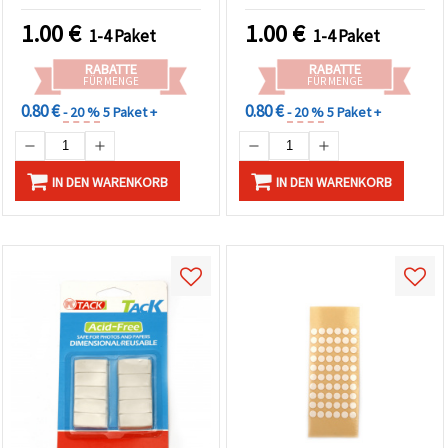
können Sie
jederzeit
1.00
€
1.00
€
1-4 Paket
1-4 Paket
ändern
oder
RABATTE
RABATTE
widerrufen.
FÜR MENGE
FÜR MENGE
Impressum
Datenschutzerklärung
0.80 €
0.80 €
- 20 %
5 Paket +
- 20 %
5 Paket +
Cookie-
Richtlinie
IN DEN WARENKORB
IN DEN WARENKORB
Alle
akzeptieren
Cookie-
Einstellungen