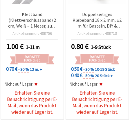
Klettband
Doppelseitiges
(Klettverschlussband) 2
Klebeband 18 x 2 mm, ±2
cm, Weiß – 1 Meter, zum
m für Basteln, DIY &
Nähen und Basteln
Scrapbooking
Artikelnummer:
408756
Artikelnummer:
408713
1.00
€
0.80
€
1-11 m.
1-9 Stück
RABATTE
RABATTE
FÜR MENGE
FÜR MENGE
0.70 €
0.56 €
- 30 %
12 m. +
- 30 %
10-19 Stück
0.40 €
- 50 %
20 Stück +
Nicht auf Lager:
Nicht auf Lager:
Erhalten Sie eine
Erhalten Sie eine
Benachrichtigung per E-
Benachrichtigung per E-
Mail, wenn das Produkt
Mail, wenn das Produkt
wieder auf Lager ist.
wieder auf Lager ist.