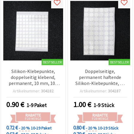
BESTSELLER
BESTSELLER
Silikon-Klebepunkte,
Doppelseitige,
doppelseitig klebend,
permanent haftende
permanent, 10 mm, 100
Silikon-Klebepunkte, 15
Stück – 1 Bogen
mm, 60 Stück – 1 Bogen
Artikelnummer:
304182
Artikelnummer:
304187
0.90
€
1.00
€
1-9 Paket
1-9 Stück
RABATTE
RABATTE
FÜR MENGE
FÜR MENGE
0.72 €
0.80 €
- 20 %
10-19 Paket
- 20 %
10-19 Stück