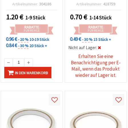
1 Bogen
16 m
Artikelnummer:
304186
Artikelnummer:
418759
1.20
€
0.70
€
1-9 Stück
1-14 Stück
RABATTE
RABATTE
FÜR MENGE
FÜR MENGE
0.96 €
0.49 €
- 20 %
10-19 Stück
- 30 %
15 Stück +
0.84 €
- 30 %
20 Stück +
Nicht auf Lager:
Erhalten Sie eine
Benachrichtigung per E-
Mail, wenn das Produkt
IN DEN WARENKORB
wieder auf Lager ist.