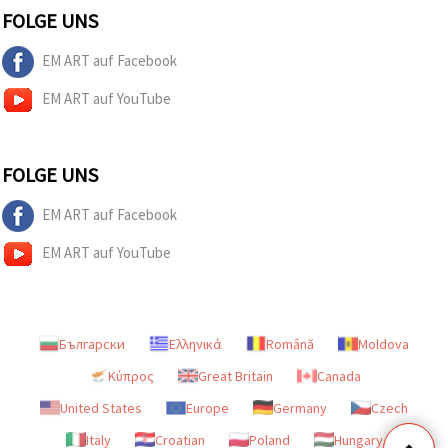
FOLGE UNS
EM ART auf Facebook
EM ART auf YouTube
FOLGE UNS
EM ART auf Facebook
EM ART auf YouTube
Български
Ελληνικά
Română
Moldova
Κύπρος
Great Britain
Canada
United States
Europe
Germany
Czech
Italy
Croatian
Poland
Hungary