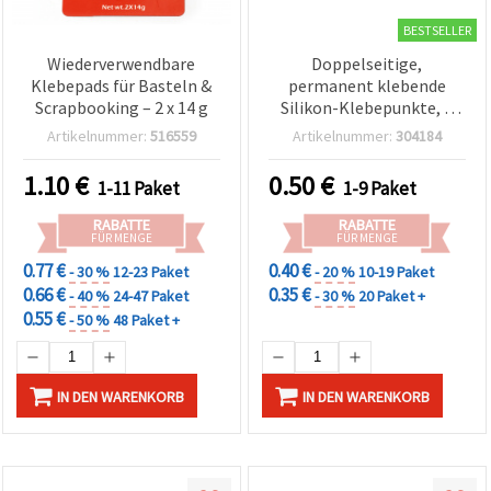
BESTSELLER
Wiederverwendbare
Doppelseitige,
Klebepads für Basteln &
permanent klebende
Scrapbooking – 2 x 14 g
Silikon-Klebepunkte, 5
mm, 60 Stück - 1 Bogen
Artikelnummer:
516559
Artikelnummer:
304184
1.10
€
0.50
€
1-11 Paket
1-9 Paket
RABATTE
RABATTE
FÜR MENGE
FÜR MENGE
0.77 €
0.40 €
- 30 %
12-23 Paket
- 20 %
10-19 Paket
0.66 €
0.35 €
- 40 %
24-47 Paket
- 30 %
20 Paket +
0.55 €
- 50 %
48 Paket +
IN DEN WARENKORB
IN DEN WARENKORB