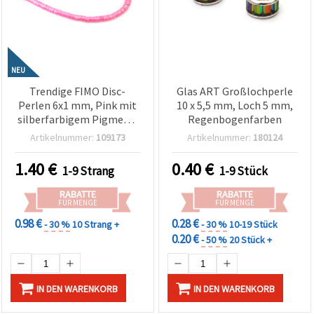
NEU
Trendige FIMO Disc-
Glas ART Großlochperle
Perlen 6x1 mm, Pink mit
10 x 5,5 mm, Loch 5 mm,
silberfarbigem Pigment,
Regenbogenfarben
Loch 2 mm, Strang ca. 320
Artikelnummer:
109173
Artikelnummer:
180124
Stk. – Perfekt für
modernes
1.40
€
0.40
€
1-9 Strang
1-9 Stück
Schmuckbasteln &
stilvolle Handmade-
RABATTE
RABATTE
Designs
FÜR MENGE
FÜR MENGE
0.98 €
0.28 €
- 30 %
10 Strang +
- 30 %
10-19 Stück
0.20 €
- 50 %
20 Stück +
IN DEN WARENKORB
IN DEN WARENKORB