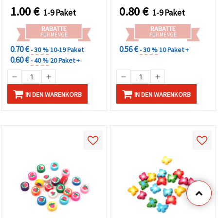
1.00
€
0.80
€
1-9 Paket
1-9 Paket
RABATTE
RABATTE
FÜR MENGE
FÜR MENGE
0.70 €
0.56 €
- 30 %
10-19 Paket
- 30 %
10 Paket +
0.60 €
- 40 %
20 Paket +
IN DEN WARENKORB
IN DEN WARENKORB