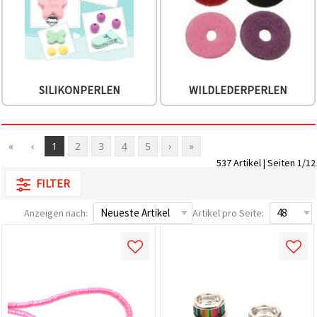
SILIKONPERLEN
WILDLEDERPERLEN
«
‹
1
2
3
4
5
›
»
537 Artikel | Seiten 1/12
FILTER
Anzeigen nach:
Artikel pro Seite: