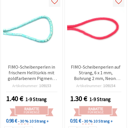
FIMO-Scheibenperlen in
FIMO-Scheibenperlen auf
frischem Helltürkis mit
Strang, 6 x 1 mm,
goldfarbenem Pigment,
Bohrung 2 mm, Neon-
6x1 mm, Loch: 2 mm –
Pink, ca. 320 Stück
Artikelnummer:
109153
Artikelnummer:
109154
Perfekt für
Schmuckherstellung,
1.40
€
1.30
€
1-9 Strang
1-9 Strang
Accessoires & DIY-
Basteln, ca. 350 Stk.
RABATTE
RABATTE
FÜR MENGE
FÜR MENGE
0.98 €
0.91 €
- 30 %
10 Strang +
- 30 %
10 Strang +