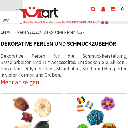
0
Wir
Bestellen über 80€ und erhalten Sie KOSTENLOSEN VERSAND!
verwenden
EM ART
›
Perlen
(8215)
›
Dekorative Perlen
(537)
Cookies
🍪 Wir
DEKORATIVE PERLEN UND SCHMUCKZUBEHÖR
verwenden
Cookies
und
Dekorative Perlen für die Schmuckherstellung,
ähnliche
Bastelarbeiten und DIY-Accessoires. Entdecken Sie Silikon-,
Technologien,
Porzellan-, Polymer-Clay-, Shamballa-, Stoff- und Harzperlen
um das
ordnungsgemäße
in vielen Formen und Größen.
Funktionieren
Mehr anzeigen
der Website
sicherzustellen,
Ihr
Nutzungserlebnis
zu
verbessern
und, mit
Ihrer
Einwilligung,
den
Datenverkehr