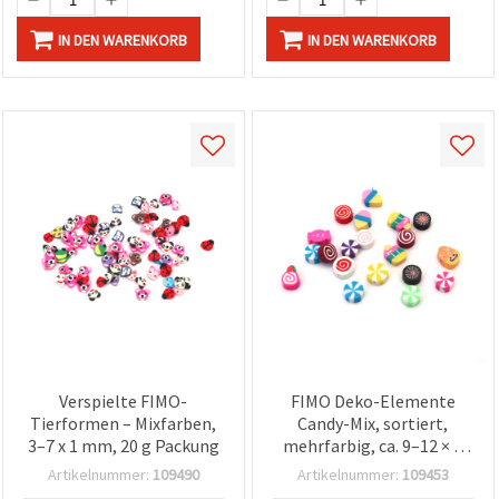
IN DEN WARENKORB
IN DEN WARENKORB
Verspielte FIMO-
FIMO Deko-Elemente
Tierformen – Mixfarben,
Candy-Mix, sortiert,
3–7 x 1 mm, 20 g Packung
mehrfarbig, ca. 9–12 × 5
mm, Loch: 2 mm, 20 Stück
Artikelnummer:
109490
Artikelnummer:
109453