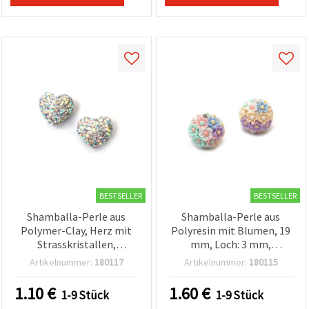
BESTSELLER
BESTSELLER
Shamballa-Perle aus
Shamballa-Perle aus
Polymer-Clay, Herz mit
Polyresin mit Blumen, 19
Strasskristallen,
mm, Loch: 3 mm,
Regenbogenfarben, 13 x
Pastellfarben, gemischt
Artikelnummer:
180117
Artikelnummer:
180115
15 mm, Loch: 1 mm
1.10
€
1.60
€
1-9 Stück
1-9 Stück