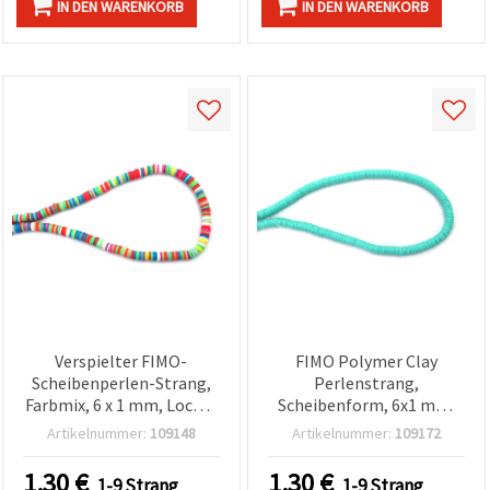
IN DEN WARENKORB
IN DEN WARENKORB
Verspielter FIMO-
FIMO Polymer Clay
Scheibenperlen-Strang,
Perlenstrang,
Farbmix, 6 x 1 mm, Loch: 2
Scheibenform, 6x1 mm,
mm – perfekt für
Loch: 2 mm, helltürkis, ca.
Artikelnummer:
109148
Artikelnummer:
109172
Schmuckherstellung,
320 Stück
Basteln & DIY, ca. 350
1.30
€
1.30
€
1-9 Strang
1-9 Strang