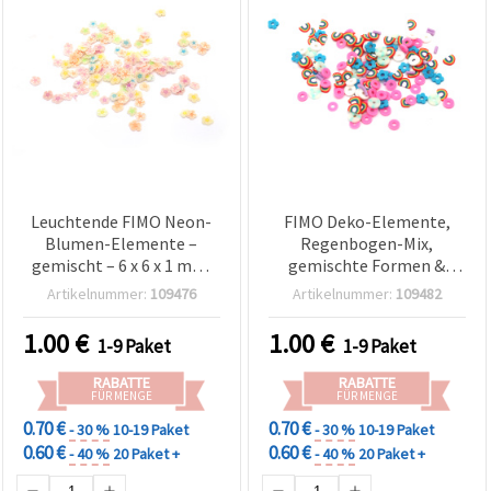
Leuchtende FIMO Neon-
FIMO Deko-Elemente,
Blumen-Elemente –
Regenbogen-Mix,
gemischt – 6 x 6 x 1 mm,
gemischte Formen &
20-g-Packung
Farben, 3–7 x 1 mm – 20 g
Artikelnummer:
109476
Artikelnummer:
109482
1.00
€
1.00
€
1-9 Paket
1-9 Paket
RABATTE
RABATTE
FÜR MENGE
FÜR MENGE
0.70 €
0.70 €
- 30 %
10-19 Paket
- 30 %
10-19 Paket
0.60 €
0.60 €
- 40 %
20 Paket +
- 40 %
20 Paket +