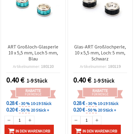
ART Großloch-Glasperle
Glas-ART Großlochperle,
10 x 5,5 mm, Loch 5 mm,
10 x 5,5 mm, Loch: 5 mm,
Blau
Schwarz
Artikelnummer:
180120
Artikelnummer:
180119
0.40
€
0.40
€
1-9 Stück
1-9 Stück
RABATTE
RABATTE
FÜR MENGE
FÜR MENGE
0.28 €
0.28 €
- 30 %
10-19 Stück
- 30 %
10-19 Stück
0.20 €
0.20 €
- 50 %
20 Stück +
- 50 %
20 Stück +
IN DEN WARENKORB
IN DEN WARENKORB