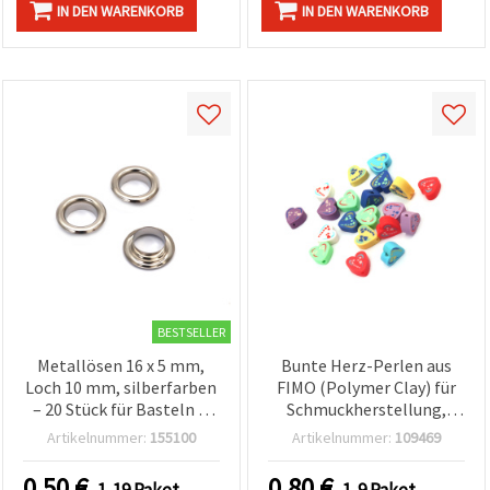
IN DEN WARENKORB
IN DEN WARENKORB
BESTSELLER
Metallösen 16 x 5 mm,
Bunte Herz-Perlen aus
Loch 10 mm, silberfarben
FIMO (Polymer Clay) für
– 20 Stück für Basteln &
Schmuckherstellung,
DIY
Deko & Basteln, 10 x 5
Artikelnummer:
155100
Artikelnummer:
109469
mm, Loch 2 mm,
gemischte Farben, 20
0.50
€
0.80
€