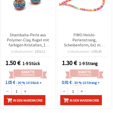
Shamballa-Perle aus
FIMO Heishi-
Polymer-Clay, Kugel mit
Perlenstrang,
farbigen Kristallen, 16
Scheibenform, 6x1 mm,
mm, Loch: 3 mm
Bohrung 2 mm, Gelb-Lila
Artikelnummer:
180112
Artikelnummer:
109145
Farbton, ca. 350 Stk.
1.50
€
1.30
€
1-9 Stück
1-9 Strang
RABATTE
RABATTE
FÜR MENGE
FÜR MENGE
1.05 €
0.91 €
- 30 %
10 Stück +
- 30 %
10 Strang +
IN DEN WARENKORB
IN DEN WARENKORB