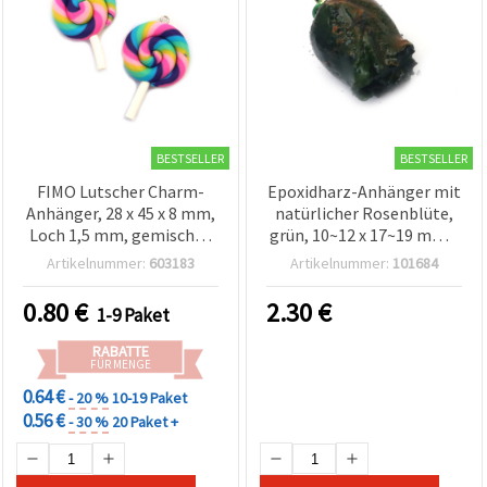
BESTSELLER
BESTSELLER
FIMO Lutscher Charm-
Epoxidharz-Anhänger mit
Anhänger, 28 x 45 x 8 mm,
natürlicher Rosenblüte,
Loch 1,5 mm, gemischte
grün, 10~12 x 17~19 mm –
Farben – 2 Stück
Schmuck zum Basteln
Artikelnummer:
603183
Artikelnummer:
101684
0.80
€
2.30
€
1-9 Paket
RABATTE
FÜR MENGE
0.64 €
- 20 %
10-19 Paket
0.56 €
- 30 %
20 Paket +