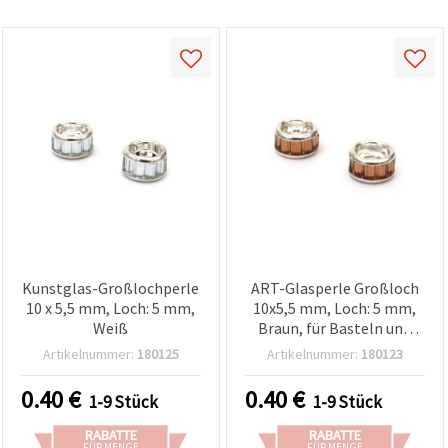
Kunstglas-Großlochperle
ART-Glasperle Großloch
10 x 5,5 mm, Loch: 5 mm,
10x5,5 mm, Loch: 5 mm,
Weiß
Braun, für Basteln und
Schmuckherstellung
Artikelnummer:
180125
Artikelnummer:
180123
0.40
€
0.40
€
1-9 Stück
1-9 Stück
RABATTE
RABATTE
FÜR MENGE
FÜR MENGE