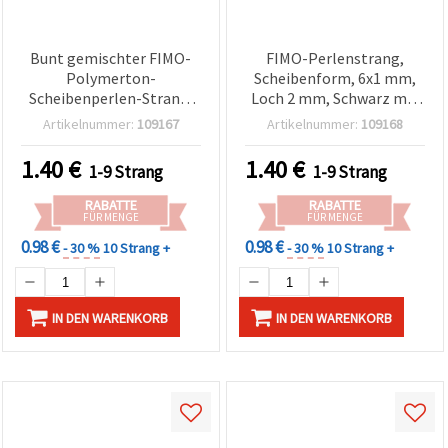
Bunt gemischter FIMO-
FIMO-Perlenstrang,
Polymerton-
Scheibenform, 6x1 mm,
Scheibenperlen-Strang,
Loch 2 mm, Schwarz mit
6x1 mm, Fädelloch: 2 mm,
goldfarbenem Pigment,
Artikelnummer:
109167
Artikelnummer:
109168
mit goldfarbenem
ca. 350 Stück
Pigment, ca. 350 Stück
1.40
€
1.40
€
1-9 Strang
1-9 Strang
RABATTE
RABATTE
FÜR MENGE
FÜR MENGE
0.98 €
0.98 €
- 30 %
10 Strang +
- 30 %
10 Strang +
IN DEN WARENKORB
IN DEN WARENKORB