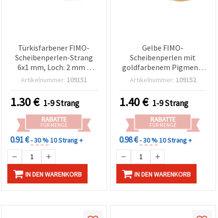
Türkisfarbener FIMO-
Gelbe FIMO-
Scheibenperlen-Strang
Scheibenperlen mit
6x1 mm, Loch: 2 mm –
goldfarbenem Pigment,
ideal für
6x1 mm, Loch 2 mm –
Artikelnummer:
109151
Artikelnummer:
109152
Schmuckherstellung,
ideal für
Accessoires & DIY-
Schmuckherstellung,
1.30
€
1.40
€
1-9 Strang
1-9 Strang
Basteln, ca. 320 Stk.
Accessoires & DIY-
Basteln, ca. 350 Stück
RABATTE
RABATTE
FÜR MENGE
FÜR MENGE
0.91 €
0.98 €
- 30 %
10 Strang +
- 30 %
10 Strang +
IN DEN WARENKORB
IN DEN WARENKORB