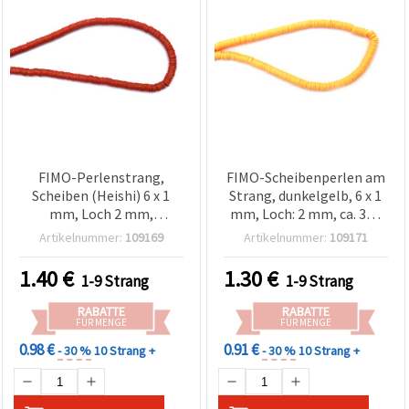
FIMO-Perlenstrang,
FIMO-Scheibenperlen am
Scheiben (Heishi) 6 x 1
Strang, dunkelgelb, 6 x 1
mm, Loch 2 mm,
mm, Loch: 2 mm, ca. 320
Terrakotta mit
Stück
Artikelnummer:
109169
Artikelnummer:
109171
goldfarbenem Pigment,
ca. 350 Stk.
1.40
€
1.30
€
1-9 Strang
1-9 Strang
RABATTE
RABATTE
FÜR MENGE
FÜR MENGE
0.98 €
0.91 €
- 30 %
10 Strang +
- 30 %
10 Strang +