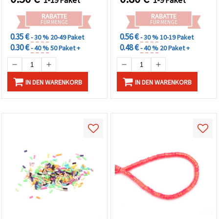
1-19 Paket
1-9 Paket
Stück
RABATTE
RABATTE
FÜR MENGE
FÜR MENGE
0.35 €
0.56 €
- 30 %
20-49 Paket
- 30 %
10-19 Paket
0.30 €
0.48 €
- 40 %
50 Paket +
- 40 %
20 Paket +
IN DEN WARENKORB
IN DEN WARENKORB