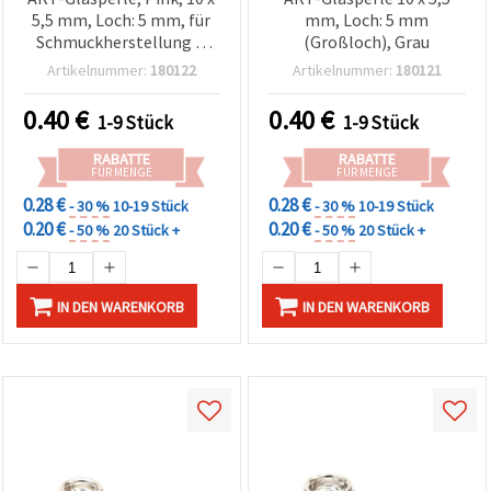
5,5 mm, Loch: 5 mm, für
mm, Loch: 5 mm
Schmuckherstellung &
(Großloch), Grau
Basteln
Artikelnummer:
180122
Artikelnummer:
180121
0.40
€
0.40
€
1-9 Stück
1-9 Stück
RABATTE
RABATTE
FÜR MENGE
FÜR MENGE
0.28 €
0.28 €
- 30 %
10-19 Stück
- 30 %
10-19 Stück
0.20 €
0.20 €
- 50 %
20 Stück +
- 50 %
20 Stück +
IN DEN WARENKORB
IN DEN WARENKORB