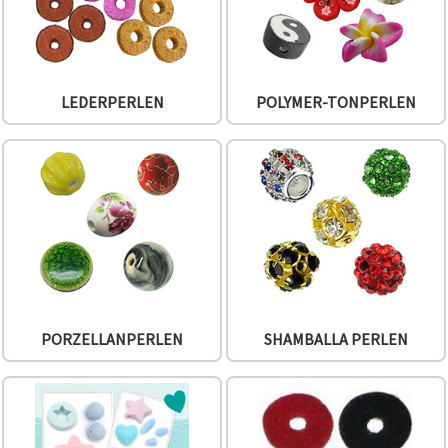
können Sie
jederzeit
ändern
oder
widerrufen.
Impressum
LEDERPERLEN
POLYMER-TONPERLEN
Datenschutzerklärung
Cookie-
Richtlinie
Alle
akzeptieren
Cookie-
Einstellungen
PORZELLANPERLEN
SHAMBALLA PERLEN