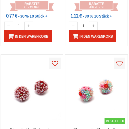
RABATTE
RABATTE
FÜR MENGE
FÜR MENGE
0.77 €
1.12 €
- 30 %
10 Stück +
- 30 %
10 Stück +
IN DEN WARENKORB
IN DEN WARENKORB
BESTSELLER