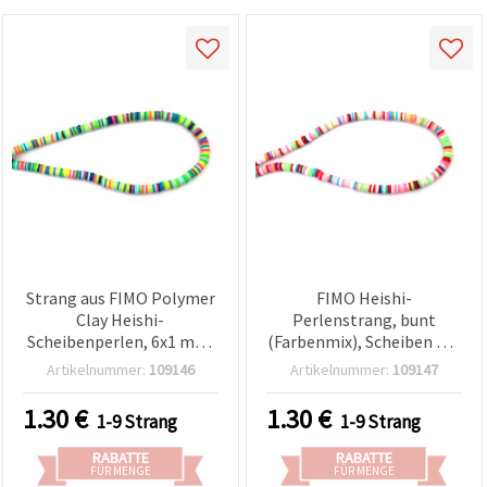
Strang aus FIMO Polymer
FIMO Heishi-
Clay Heishi-
Perlenstrang, bunt
Scheibenperlen, 6x1 mm,
(Farbenmix), Scheiben 6x1
Loch 2 mm, Grün-Gelb
mm, Loch 2 mm, ca. 350
Artikelnummer:
109146
Artikelnummer:
109147
Farbmix, ca. 350 Stück
Stück
1.30
€
1.30
€
1-9 Strang
1-9 Strang
RABATTE
RABATTE
FÜR MENGE
FÜR MENGE