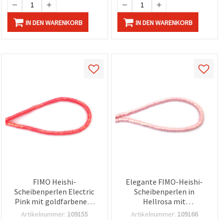
IN DEN WARENKORB
IN DEN WARENKORB
FIMO Heishi-
Elegante FIMO-Heishi-
Scheibenperlen Electric
Scheibenperlen in
Pink mit goldfarbenem
Hellrosa mit
Pigment 6x1 mm, Loch: 2
goldfarbenem Pigment,
Artikelnummer:
109155
Artikelnummer:
109166