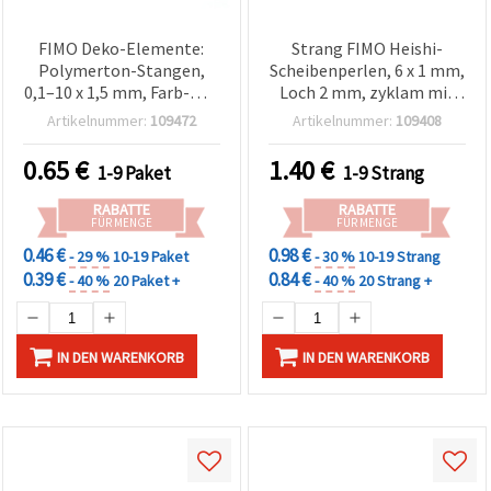
FIMO Deko-Elemente:
Strang FIMO Heishi-
Polymerton-Stangen,
Scheibenperlen, 6 x 1 mm,
0,1–10 x 1,5 mm, Farb-Mix,
Loch 2 mm, zyklam mit
20 g
goldfarbenem Pigment,
Artikelnummer:
109472
Artikelnummer:
109408
ca. 350 Stk., für
Schmuckherstellung &
0.65
€
1.40
€
1-9 Paket
1-9 Strang
Basteln
RABATTE
RABATTE
FÜR MENGE
FÜR MENGE
0.46 €
0.98 €
- 29 %
10-19 Paket
- 30 %
10-19 Strang
0.39 €
0.84 €
- 40 %
20 Paket +
- 40 %
20 Strang +
IN DEN WARENKORB
IN DEN WARENKORB