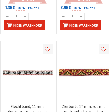
FÜR MENGE
FÜR MENGE
1.36 €
0.96 €
- 20 %
8 Paket +
- 20 %
8 Paket +
IN DEN WARENKORB
IN DEN WARENKORB
Flechtband, 11 mm,
Zierborte 17 mm, rot mit
dunkelrot mit schwarz
gelb und schwarz - 5 m