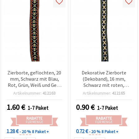
Zierborte, geflochten, 20
Dekorative Zierborte
mm, Schwarz mit Blau,
(Dekoband), 16 mm,
Rot, Grün, Weiß und Gelb
Schwarz mit roten,
– 5 Meter
weißen und blauen
Artikelnummer:
412163
Artikelnummer:
412165
Akzenten – 5 m
1.60
€
0.90
€
1-7 Paket
1-7 Paket
RABATTE
RABATTE
FÜR MENGE
FÜR MENGE
1.28 €
0.72 €
- 20 %
8 Paket +
- 20 %
8 Paket +