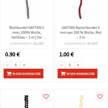
Wollkordel GAYTAN 5
GAYTAN Bastelkordel 5
mm, 100% Wolle,
mm aus 100 % Wolle, Rot
hellblau – 3 m | für
– 3 m
Basteln, Makramee & DIY
Artikelnummer:
411260
Artikelnummer:
411259
0.90
€
1.00
€
IN DEN WARENKORB
IN DEN WARENKORB