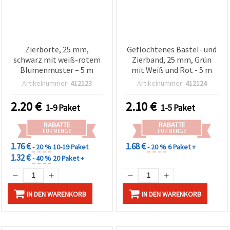
Zierborte, 25 mm,
Geflochtenes Bastel- und
schwarz mit weiß-rotem
Zierband, 25 mm, Grün
Blumenmuster – 5 m
mit Weiß und Rot - 5 m
Artikelnummer:
412123
Artikelnummer:
412124
2.20
€
2.10
€
1-9 Paket
1-5 Paket
RABATTE
RABATTE
FÜR MENGE
FÜR MENGE
1.76 €
1.68 €
- 20 %
10-19 Paket
- 20 %
6 Paket +
1.32 €
- 40 %
20 Paket +
IN DEN WARENKORB
IN DEN WARENKORB