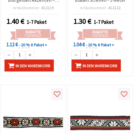
m, für Basteln & Nähen
Artikelnummer:
412119
Artikelnummer:
412122
1.40
€
1.30
€
1-7 Paket
1-7 Paket
RABATTE
RABATTE
FÜR MENGE
FÜR MENGE
1.12 €
1.04 €
- 20 %
8 Paket +
- 20 %
8 Paket +
IN DEN WARENKORB
IN DEN WARENKORB