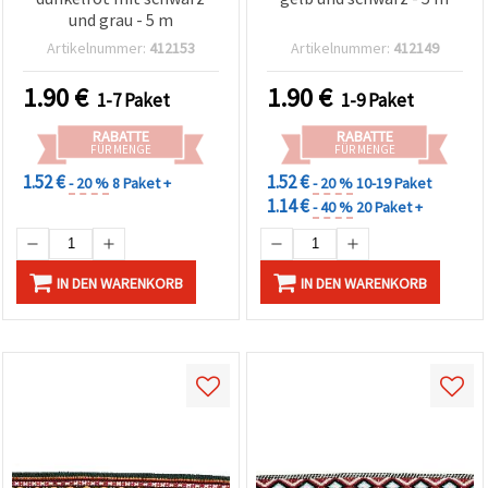
und grau - 5 m
Artikelnummer:
412153
Artikelnummer:
412149
1.90
€
1.90
€
1-7 Paket
1-9 Paket
RABATTE
RABATTE
FÜR MENGE
FÜR MENGE
1.52 €
1.52 €
- 20 %
8 Paket +
- 20 %
10-19 Paket
1.14 €
- 40 %
20 Paket +
IN DEN WARENKORB
IN DEN WARENKORB