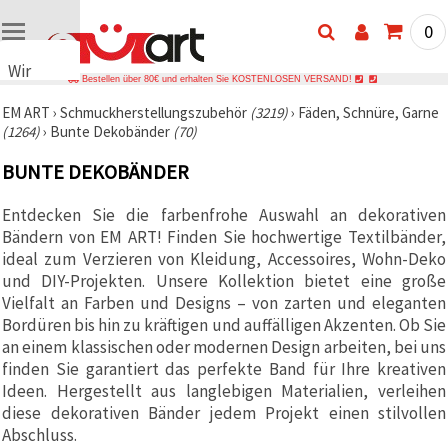
0
Wir
Bestellen über 80€ und erhalten Sie KOSTENLOSEN VERSAND!
verwenden
EM ART
›
Schmuckherstellungszubehör
(3219)
›
Fäden, Schnüre, Garne
Cookies
(1264)
›
Bunte Dekobänder
(70)
🍪 Wir
verwenden
BUNTE DEKOBÄNDER
Cookies
und
ähnliche
Entdecken Sie die farbenfrohe Auswahl an dekorativen
Technologien,
Bändern von EM ART! Finden Sie hochwertige Textilbänder,
um das
ordnungsgemäße
ideal zum Verzieren von Kleidung, Accessoires, Wohn-Deko
Funktionieren
und DIY-Projekten. Unsere Kollektion bietet eine große
der Website
Vielfalt an Farben und Designs – von zarten und eleganten
sicherzustellen,
Ihr
Bordüren bis hin zu kräftigen und auffälligen Akzenten. Ob Sie
Nutzungserlebnis
an einem klassischen oder modernen Design arbeiten, bei uns
zu
finden Sie garantiert das perfekte Band für Ihre kreativen
verbessern
und, mit
Ideen. Hergestellt aus langlebigen Materialien, verleihen
Ihrer
diese dekorativen Bänder jedem Projekt einen stilvollen
Einwilligung,
den
Abschluss.
Datenverkehr