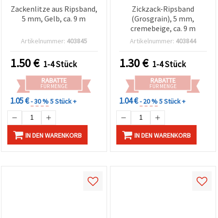
Zackenlitze aus Ripsband,
Zickzack-Ripsband
5 mm, Gelb, ca. 9 m
(Grosgrain), 5 mm,
cremebeige, ca. 9 m
Artikelnummer:
403845
Artikelnummer:
403844
1.50
€
1.30
€
1-4 Stück
1-4 Stück
RABATTE
RABATTE
FÜR MENGE
FÜR MENGE
1.05 €
1.04 €
- 30 %
5 Stück +
- 20 %
5 Stück +
IN DEN WARENKORB
IN DEN WARENKORB