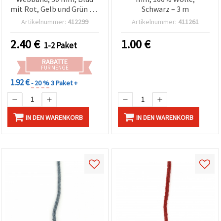
können Sie
mit Rot, Gelb und Grün – 5
Schwarz – 3 m
jederzeit
m
ändern
Artikelnummer:
412299
Artikelnummer:
411261
oder
widerrufen.
2.40
€
1.00
€
Impressum
1-2 Paket
Datenschutzerklärung
Cookie-
RABATTE
Richtlinie
FÜR MENGE
1.92 €
- 20 %
3 Paket +
Alle
akzeptieren
IN DEN WARENKORB
IN DEN WARENKORB
Cookie-
Einstellungen