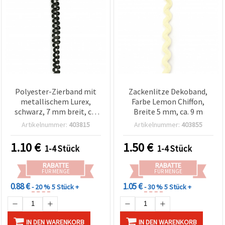
Polyester-Zierband mit
Zackenlitze Dekoband,
metallischem Lurex,
Farbe Lemon Chiffon,
schwarz, 7 mm breit, ca.
Breite 5 mm, ca. 9 m
24 m auf Rolle
Artikelnummer:
403815
Artikelnummer:
403855
1.10
€
1.50
€
1-4 Stück
1-4 Stück
RABATTE
RABATTE
FÜR MENGE
FÜR MENGE
0.88 €
1.05 €
- 20 %
5 Stück +
- 30 %
5 Stück +
IN DEN WARENKORB
IN DEN WARENKORB