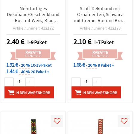
Mehrfarbiges
Stoff-Dekoband mit
Dekoband/Geschenkband
Ornamenten, Schwarz
– Rot mit Weiß, Blau,
mit Creme, Rot und Braun
Schwarz und Gelb – 20
/ Breite: 15 mm - 5 Meter
Artikelnummer:
412172
Artikelnummer:
412173
mm breit, 5 m
2.40
€
2.10
€
1-9 Paket
1-7 Paket
RABATTE
RABATTE
FÜR MENGE
FÜR MENGE
1.92 €
1.68 €
- 20 %
10-19 Paket
- 20 %
8 Paket +
1.44 €
- 40 %
20 Paket +
IN DEN WARENKORB
IN DEN WARENKORB