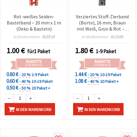
Rot-weißes Seiden-
Verziertes Stoff-Zierband
Bastelband – 20 mm x 1 m
(Borte), 16 mm, Braun
(Deko & Basteln)
mit Weiß, Grün & Rot – 5
m
Artikelnummer:
402524
Artikelnummer:
412166
1.00
€
1.80
€
für1 Paket
1-9 Paket
RABATTE
RABATTE
FÜR MENGE
FÜR MENGE
0.80 €
1.44 €
- 20 %
2-9 Paket
- 20 %
10-19 Paket
0.60 €
1.08 €
- 40 %
10-19 Paket
- 40 %
20 Paket +
0.50 €
- 50 %
20 Paket +
IN DEN WARENKORB
IN DEN WARENKORB