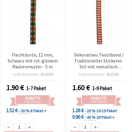
Flechtborte, 12 mm,
Dekoratives Textilband /
Schwarz mit rot-grünem
Traditioneller Stickerei-
Rautenmuster - 5 m
Stil mit metallisch
goldfarbenem Rand /
Artikelnummer:
412184
Artikelnummer:
412193
Breite: 12 mm / Rot mit
Creme und Braun - 5 m
1.90
€
1.60
€
1-7 Paket
1-9 Paket
RABATTE
RABATTE
FÜR MENGE
FÜR MENGE
1.52 €
1.28 €
- 20 %
8 Paket +
- 20 %
10-19 Paket
0.96 €
- 40 %
20 Paket +