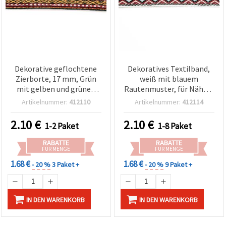
Dekorative geflochtene
Dekoratives Textilband,
Zierborte, 17 mm, Grün
weiß mit blauem
mit gelben und grünen
Rautenmuster, für Nähen,
Akzenten – 5 m
Martenitsa-Armbänder &
Artikelnummer:
412110
Artikelnummer:
412114
DIY-Bastelprojekte /
Breite: 15 mm – 5 m
2.10
€
2.10
€
1-2 Paket
1-8 Paket
RABATTE
RABATTE
FÜR MENGE
FÜR MENGE
1.68 €
1.68 €
- 20 %
3 Paket +
- 20 %
9 Paket +
IN DEN WARENKORB
IN DEN WARENKORB