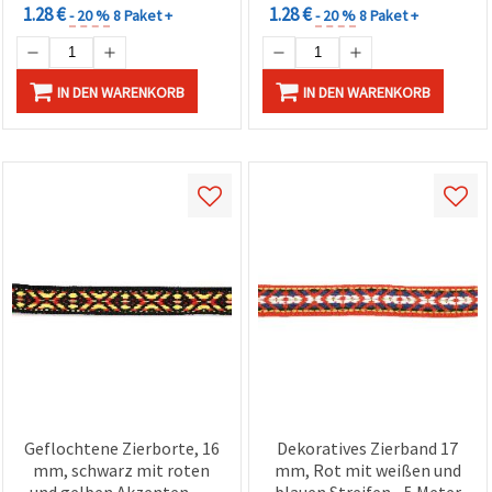
1.28 €
1.28 €
- 20 %
8 Paket +
- 20 %
8 Paket +
IN DEN WARENKORB
IN DEN WARENKORB
Geflochtene Zierborte, 16
Dekoratives Zierband 17
mm, schwarz mit roten
mm, Rot mit weißen und
und gelben Akzenten – 5
blauen Streifen - 5 Meter