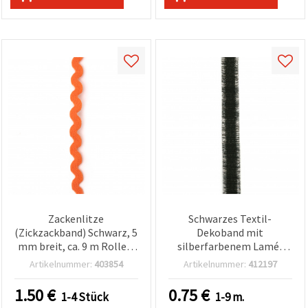
Zackenlitze
Schwarzes Textil-
(Zickzackband) Schwarz, 5
Dekoband mit
mm breit, ca. 9 m Rolle –
silberfarbenem Lamé-
für DIY-Deko, Nähen,
Faden, 16 mm breit – 1 m
Artikelnummer:
403854
Artikelnummer:
412197
Patchwork, Quilten &
Basteln
1.50
€
0.75
€
1-4 Stück
1-9 m.