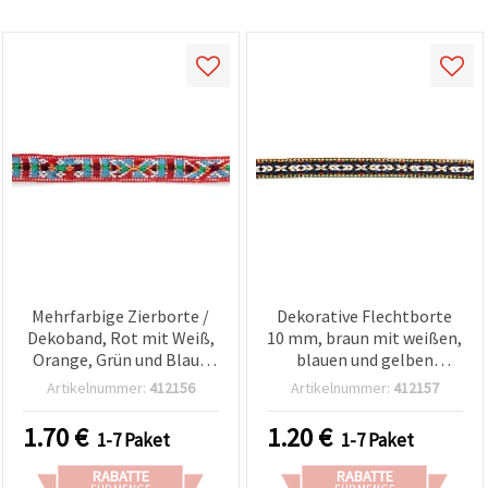
Mehrfarbige Zierborte /
Dekorative Flechtborte
Dekoband, Rot mit Weiß,
10 mm, braun mit weißen,
Orange, Grün und Blau /
blauen und gelben
Breite: 14 mm - 5 m
Akzenten - 5 m
Artikelnummer:
412156
Artikelnummer:
412157
1.70
€
1.20
€
1-7 Paket
1-7 Paket
RABATTE
RABATTE