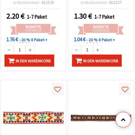
Orange – 5 m
m
Artikelnummer:
412135
Artikelnummer:
412137
2.20
€
1.30
€
1-7 Paket
1-7 Paket
RABATTE
RABATTE
FÜR MENGE
FÜR MENGE
1.76 €
1.04 €
- 20 %
8 Paket +
- 20 %
8 Paket +
IN DEN WARENKORB
IN DEN WARENKORB