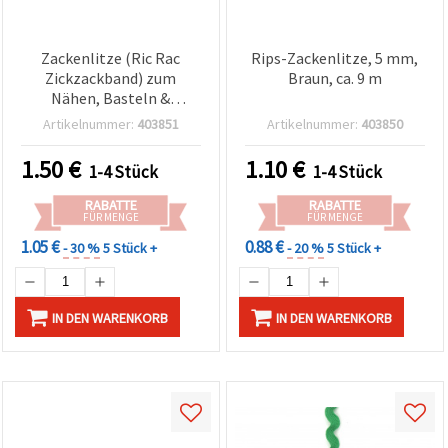
Zackenlitze (Ric Rac
Rips-Zackenlitze, 5 mm,
Zickzackband) zum
Braun, ca. 9 m
Nähen, Basteln &
Dekorieren, 5 mm,
Artikelnummer:
403851
Artikelnummer:
403850
Schwarz, ca. 9 m
1.50
€
1.10
€
1-4 Stück
1-4 Stück
RABATTE
RABATTE
FÜR MENGE
FÜR MENGE
1.05 €
0.88 €
- 30 %
5 Stück +
- 20 %
5 Stück +
IN DEN WARENKORB
IN DEN WARENKORB