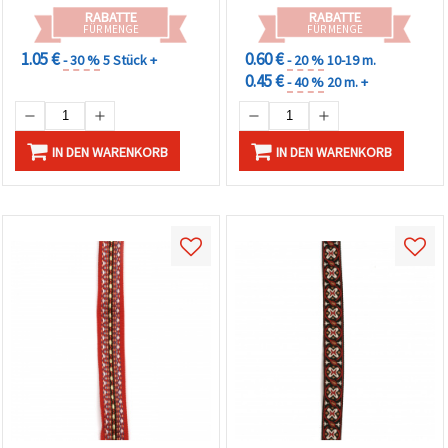
RABATTE
RABATTE
FÜR MENGE
FÜR MENGE
1.05 €
0.60 €
- 30 %
5 Stück +
- 20 %
10-19 m.
0.45 €
- 40 %
20 m. +
IN DEN WARENKORB
IN DEN WARENKORB