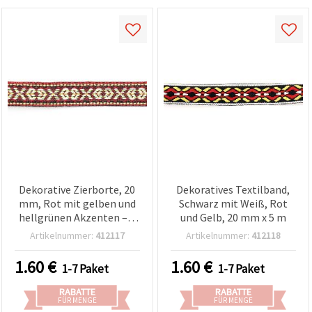
Dekorative Zierborte, 20
Dekoratives Textilband,
mm, Rot mit gelben und
Schwarz mit Weiß, Rot
hellgrünen Akzenten – 5
und Gelb, 20 mm x 5 m
Meter
Artikelnummer:
412117
Artikelnummer:
412118
1.60
€
1.60
€
1-7 Paket
1-7 Paket
RABATTE
RABATTE
FÜR MENGE
FÜR MENGE