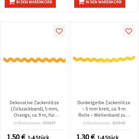
IN DEN WARENKORB
IN DEN WARENKORB
Dekorative Zackenlitze
Dunkelgelbe Zackenlitze
(Zickzackband), 5 mm,
– 5 mm breit, ca. 9 m
Orange, ca. 9 m, für
Rolle – Wellenband zum
Textilien und Basteln
Nähen für handgemachte
Artikelnummer:
403847
Artikelnummer:
403846
Accessoires,
Kleidungskanten &
1.50
€
1.30
€
1-4 Stück
1-4 Stück