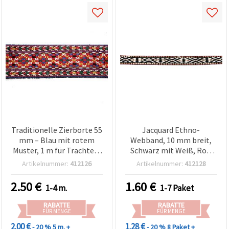
Traditionelle Zierborte 55
Jacquard Ethno-
mm – Blau mit rotem
Webband, 10 mm breit,
Muster, 1 m für Trachten,
Schwarz mit Weiß, Rot,
Bühne & DIY-Projekte
Grün und Braun – 5 m
Artikelnummer:
412126
Artikelnummer:
412128
2.50
€
1.60
€
1-4 m.
1-7 Paket
RABATTE
RABATTE
FÜR MENGE
FÜR MENGE
2.00 €
1.28 €
- 20 %
5 m. +
- 20 %
8 Paket +