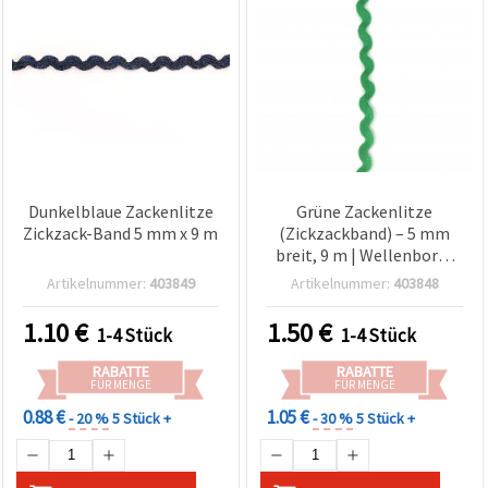
Dunkelblaue Zackenlitze
Grüne Zackenlitze
Zickzack-Band 5 mm x 9 m
(Zickzackband) – 5 mm
breit, 9 m | Wellenborte
für Nähen, Basteln, DIY &
Artikelnummer:
403849
Artikelnummer:
403848
Geschenkverpackung
1.10
€
1.50
€
1-4 Stück
1-4 Stück
RABATTE
RABATTE
FÜR MENGE
FÜR MENGE
0.88 €
1.05 €
- 20 %
5 Stück +
- 30 %
5 Stück +