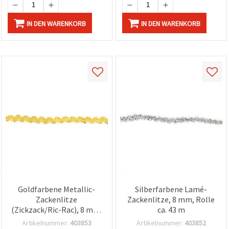
IN DEN WARENKORB
IN DEN WARENKORB
Goldfarbene Metallic-
Silberfarbene Lamé-
Zackenlitze
Zackenlitze, 8 mm, Rolle
(Zickzack/Ric-Rac), 8 mm,
ca. 43 m
ca. 43 m
Artikelnummer:
403853
Artikelnummer:
403852