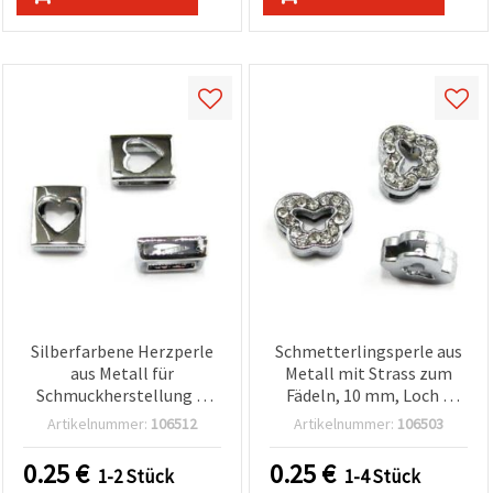
Silberfarbene Herzperle
Schmetterlingsperle aus
aus Metall für
Metall mit Strass zum
Schmuckherstellung &
Fädeln, 10 mm, Loch 8
Deko, 10 mm, 8 mm Loch
mm
Artikelnummer:
106512
Artikelnummer:
106503
– Ideal für Fädelarbeiten &
DIY-Projekte
0.25
€
0.25
€
1-2 Stück
1-4 Stück