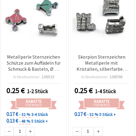
Metallperle Sternzeichen
Skorpion Sternzeichen
Schütze zum Auffädeln für
Metallperle mit
Schmuck & Basteln, Ø 16
Kristallen, silberfarben,
mm, Loch 8 mm
11 mm, 8 mm Großloch,
Artikelnummer:
106523
Artikelnummer:
106596
Schmuckzubehör für
Basteln & DIY
0.25
€
0.25
€
1-2 Stück
1-4 Stück
RABATTE
RABATTE
FÜR MENGE
FÜR MENGE
0.17 €
0.17 €
- 32 %
3-4 Stück
- 32 %
5 Stück +
0.13 €
- 48 %
5 Stück +