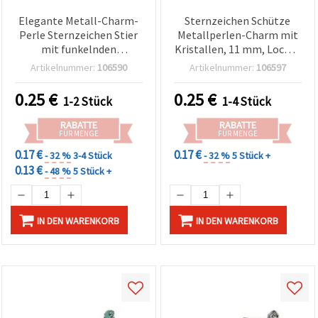
Elegante Metall-Charm-
Sternzeichen Schütze
Perle Sternzeichen Stier
Metallperlen-Charm mit
mit funkelnden
Kristallen, 11 mm, Loch: 8
Kristallen, 11 mm,
mm, silberfarben
Artikelnummer:
106590
Artikelnummer:
106597
Großloch 8 mm – perfekt
für Horoskop-Schmuck,
0.25
€
0.25
€
1-2 Stück
1-4 Stück
DIY-Schmuckherstellung
& Basteln
RABATTE
RABATTE
FÜR MENGE
FÜR MENGE
0.17 €
0.17 €
- 32 %
3-4 Stück
- 32 %
5 Stück +
0.13 €
- 48 %
5 Stück +
IN DEN WARENKORB
IN DEN WARENKORB