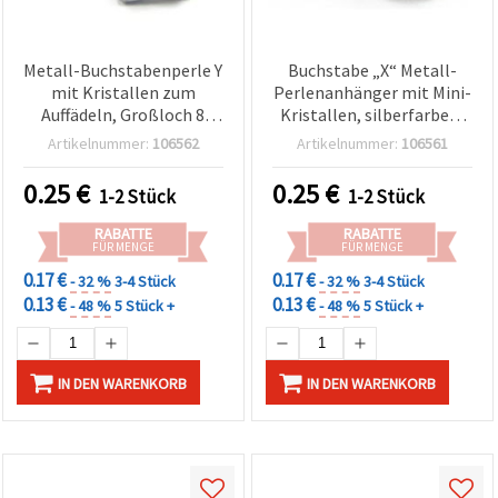
Metall-Buchstabenperle Y
Buchstabe „X“ Metall-
mit Kristallen zum
Perlenanhänger mit Mini-
Auffädeln, Großloch 8
Kristallen, silberfarben,
mm, silberfarben – ideal
Loch Ø 8 mm – DIY
Artikelnummer:
106562
Artikelnummer:
106561
für Bastel- und
Schmuckherstellung &
Schmuckprojekte
Bastelzubehör
0.25
€
0.25
€
1-2 Stück
1-2 Stück
RABATTE
RABATTE
FÜR MENGE
FÜR MENGE
0.17 €
0.17 €
- 32 %
3-4 Stück
- 32 %
3-4 Stück
0.13 €
0.13 €
- 48 %
5 Stück +
- 48 %
5 Stück +
IN DEN WARENKORB
IN DEN WARENKORB