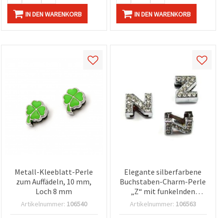
IN DEN WARENKORB
IN DEN WARENKORB
Metall-Kleeblatt-Perle
Elegante silberfarbene
zum Auffädeln, 10 mm,
Buchstaben-Charm-Perle
Loch 8 mm
„Z“ mit funkelnden
Strasskristallen, 8 mm
Artikelnummer:
106540
Artikelnummer:
106563
Loch – perfekt für DIY-