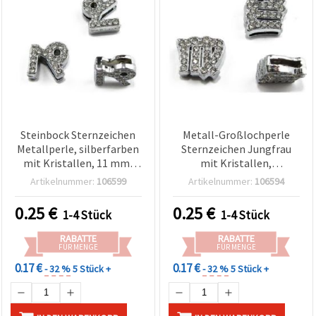
Steinbock Sternzeichen
Metall-Großlochperle
Metallperle, silberfarben
Sternzeichen Jungfrau
mit Kristallen, 11 mm,
mit Kristallen,
Loch 8 mm – DIY
silberfarben, 11 mm, Loch
Artikelnummer:
106599
Artikelnummer:
106594
Schmuckherstellung &
8 mm, für
Bastelzubehör
Schmuckherstellung und
0.25
€
0.25
€
1-4 Stück
1-4 Stück
Bastelprojekte
RABATTE
RABATTE
FÜR MENGE
FÜR MENGE
0.17 €
0.17 €
- 32 %
5 Stück +
- 32 %
5 Stück +