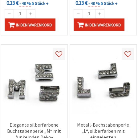
0.13 €
0.13 €
- 48 %
5 Stück +
- 48 %
5 Stück +
IN DEN WARENKORB
IN DEN WARENKORB
Elegante silberfarbene
Metall-Buchstabenperle
Buchstabenperle „M“ mit
„L“, silberfarben mit
funkelnden Deko-
eingelegten