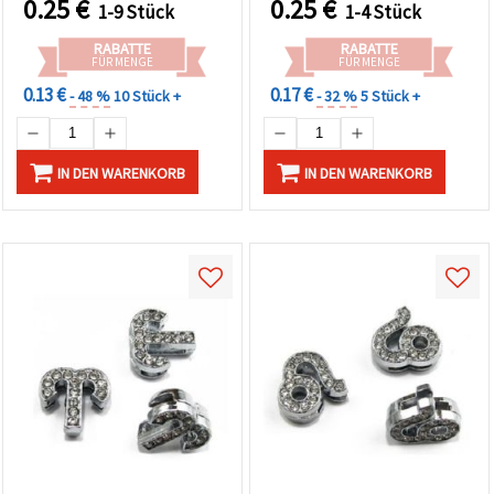
0.25
€
0.25
€
1-9 Stück
1-4 Stück
Schmuckherstellung
RABATTE
RABATTE
FÜR MENGE
FÜR MENGE
0.13 €
0.17 €
- 48 %
10 Stück +
- 32 %
5 Stück +
IN DEN WARENKORB
IN DEN WARENKORB