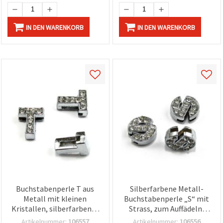
IN DEN WARENKORB
IN DEN WARENKORB
Buchstabenperle T aus
Silberfarbene Metall-
Metall mit kleinen
Buchstabenperle „S“ mit
Kristallen, silberfarben, 8
Strass, zum Auffädeln,
mm Loch, zum Auffädeln,
Lochdurchmesser 8 mm
Artikelnummer:
106557
Artikelnummer:
106556