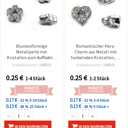
Blumenförmige
Romantischer Herz-
Metallperle mit
Charm aus Metall mit
Kristallen zum Auffädeln,
funkelnden Kristallen, 10
10 mm, Loch: 8 mm
mm, Lochdurchmesser 8
Artikelnummer:
106502
Artikelnummer:
106501
mm – perfekt für DIY-
Schmuck & Basteln
0.25
€
0.25
€
1-4 Stück
1-2 Stück
RABATTE
RABATTE
FÜR MENGE
FÜR MENGE
0.17 €
0.17 €
- 32 %
5-24 Stück
- 32 %
3-4 Stück
0.13 €
0.13 €
- 48 %
25 Stück +
- 48 %
5 Stück +
IN DEN WARENKORB
IN DEN WARENKORB