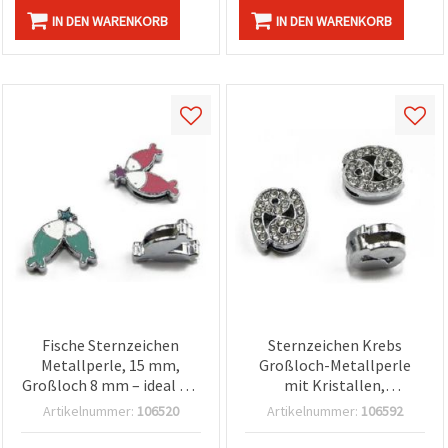
IN DEN WARENKORB
IN DEN WARENKORB
Fische Sternzeichen
Sternzeichen Krebs
Metallperle, 15 mm,
Großloch-Metallperle
Großloch 8 mm – ideal für
mit Kristallen,
personalisierten
silberfarben, 11 mm, Loch
Artikelnummer:
106520
Artikelnummer:
106592
Sternzeichen-Schmuck,
8 mm, für DIY
Basteln &
Schmuckherstellung