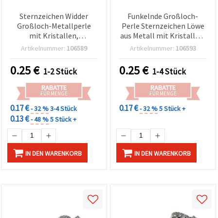
Sternzeichen Widder
Funkelnde Großloch-
Großloch-Metallperle
Perle Sternzeichen Löwe
mit Kristallen,
aus Metall mit Kristallen,
silberfarben, 11 mm,
11 mm, Loch 8 mm –
Artikelnummer:
106589
Artikelnummer:
106593
Lochgröße 8 mm
Perfekt für Astrologie- &
DIY-Schmuck
0.25
€
0.25
€
1-2 Stück
1-4 Stück
RABATTE
RABATTE
FÜR MENGE
FÜR MENGE
0.17 €
0.17 €
- 32 %
3-4 Stück
- 32 %
5 Stück +
0.13 €
- 48 %
5 Stück +
IN DEN WARENKORB
IN DEN WARENKORB