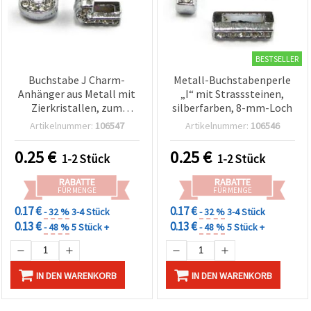
BESTSELLER
Buchstabe J Charm-
Metall-Buchstabenperle
Anhänger aus Metall mit
„I“ mit Strasssteinen,
Zierkristallen, zum
silberfarben, 8-mm-Loch
Auffädeln, Loch Ø 8 mm,
Artikelnummer:
106547
Artikelnummer:
106546
Schmuckbastelbedarf,
silberfarben
0.25
€
0.25
€
1-2 Stück
1-2 Stück
RABATTE
RABATTE
FÜR MENGE
FÜR MENGE
0.17 €
0.17 €
- 32 %
3-4 Stück
- 32 %
3-4 Stück
0.13 €
0.13 €
- 48 %
5 Stück +
- 48 %
5 Stück +
IN DEN WARENKORB
IN DEN WARENKORB