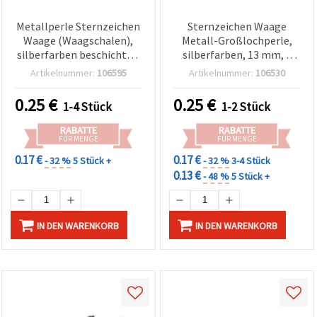
Metallperle Sternzeichen
Sternzeichen Waage
Waage (Waagschalen),
Metall-Großlochperle,
silberfarben beschichtet,
silberfarben, 13 mm, 8
mit Kristallen, 11 mm,
mm Großloch, für
Artikelnummer:
106595
Artikelnummer:
106530
Loch Ø 8 mm – ideal für
Schmuckherstellung,
Schmuckherstellung &
Basteln & Dekoration
0.25
€
0.25
€
1-4 Stück
1-2 Stück
Basteln
RABATTE
RABATTE
FÜR MENGE
FÜR MENGE
0.17 €
0.17 €
- 32 %
5 Stück +
- 32 %
3-4 Stück
0.13 €
- 48 %
5 Stück +
IN DEN WARENKORB
IN DEN WARENKORB