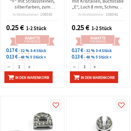
“F“ mit Strasssteinen,
mit Kristallen, Buchstabe
silberfarben, zum
„E“, Loch 8 mm, Schmuck-
Auffädeln, Loch 8 mm
Verbinder zum Auffädeln,
Artikelnummer:
106543
Artikelnummer:
106542
silberfarben, 1 Stk.
0.25
€
0.25
€
1-2 Stück
1-2 Stück
RABATTE
RABATTE
FÜR MENGE
FÜR MENGE
0.17 €
0.17 €
- 32 %
3-4 Stück
- 32 %
3-4 Stück
0.13 €
0.13 €
- 48 %
5 Stück +
- 48 %
5 Stück +
IN DEN WARENKORB
IN DEN WARENKORB