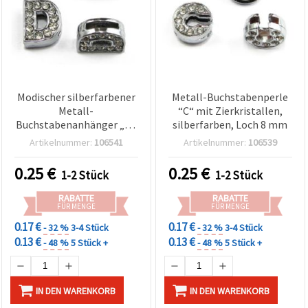
Modischer silberfarbener
Metall-Buchstabenperle
Metall-
“C“ mit Zierkristallen,
Buchstabenanhänger „D“
silberfarben, Loch 8 mm
mit funkelnden
Artikelnummer:
106541
Artikelnummer:
106539
Kristallen, Loch 8 mm –
perfekt für
0.25
€
0.25
€
1-2 Stück
1-2 Stück
Schmuckherstellung und
Auffädeln
RABATTE
RABATTE
FÜR MENGE
FÜR MENGE
0.17 €
0.17 €
- 32 %
3-4 Stück
- 32 %
3-4 Stück
0.13 €
0.13 €
- 48 %
5 Stück +
- 48 %
5 Stück +
IN DEN WARENKORB
IN DEN WARENKORB