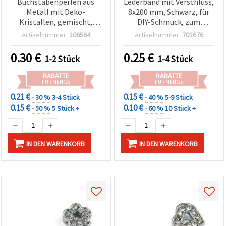
Buchstabenperlen aus
Lederband mit Verschluss,
können Sie
Metall mit Deko-
8x200 mm, Schwarz, für
jederzeit
ändern
Kristallen, gemischt,
DIY-Schmuck, zum
oder
silberfarben, 15–21 x 8–17
Auffädeln von
Artikelnummer:
106564
Artikelnummer:
701676
widerrufen.
x 4 mm, Loch: 1 x 8 mm
Buchstabenperlen
Impressum
Datenschutzerklärung
0.30
€
0.25
€
1-2 Stück
1-4 Stück
Cookie-
Richtlinie
RABATTE
RABATTE
FÜR MENGE
FÜR MENGE
Alle
0.21 €
0.15 €
- 30 %
3-4 Stück
- 40 %
5-9 Stück
akzeptieren
0.15 €
0.10 €
- 50 %
5 Stück +
- 60 %
10 Stück +
Cookie-
Einstellungen
IN DEN WARENKORB
IN DEN WARENKORB