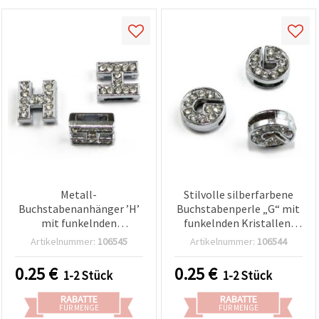
Metall-
Stilvolle silberfarbene
Buchstabenanhänger ’H’
Buchstabenperle „G“ mit
mit funkelnden
funkelnden Kristallen,
Strasssteinen, zum
Loch Ø 8 mm – perfekt für
Artikelnummer:
106545
Artikelnummer:
106544
Auffädeln, Loch 8 mm
DIY-Schmuck & Basteln
0.25
€
0.25
€
1-2 Stück
1-2 Stück
RABATTE
RABATTE
FÜR MENGE
FÜR MENGE