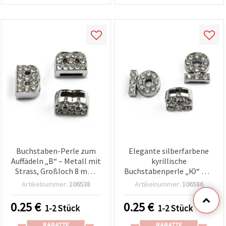
Buchstaben-Perle zum
Elegante silberfarbene
Auffädeln „B“ – Metall mit
kyrillische
Strass, Großloch 8 mm,
Buchstabenperle „Ю“ mit
silberfarben
funkelnden Kristallen,
Artikelnummer:
106538
Artikelnummer:
106586
8‑mm-Loch – perfekter
Schmuck‑Charm für DIY,
0.25
€
0.25
€
1-2 Stück
1-2 Stück
Basteln &
Schmuckherstellung
RABATTE
RABATTE