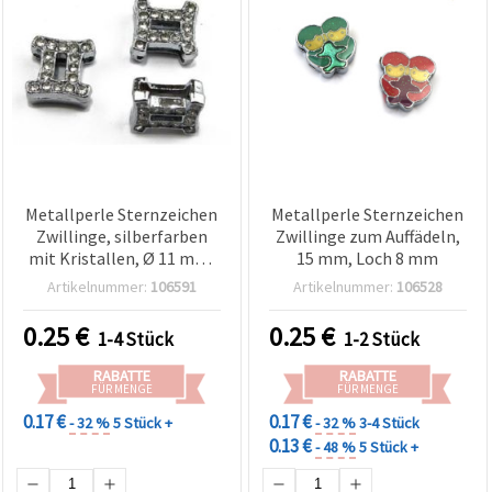
Metallperle Sternzeichen
Metallperle Sternzeichen
Zwillinge, silberfarben
Zwillinge zum Auffädeln,
mit Kristallen, Ø 11 mm,
15 mm, Loch 8 mm
Loch 8 mm
Artikelnummer:
106591
Artikelnummer:
106528
0.25
€
0.25
€
1-4 Stück
1-2 Stück
RABATTE
RABATTE
FÜR MENGE
FÜR MENGE
0.17 €
0.17 €
- 32 %
5 Stück +
- 32 %
3-4 Stück
0.13 €
- 48 %
5 Stück +