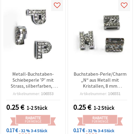
Metall-Buchstaben-
Buchstaben-Perle/Charm
Schiebeperle ’P’ mit
„N“ aus Metall mit
Strass, silberfarben, 8
Kristallen, 8 mm
mm Großloch – ideal für
Großloch, silberfarben,
Artikelnummer:
106553
Artikelnummer:
106551
DIY-Schmuck &
für Armbänder &
Basteldeko
Halsketten, DIY
0.25
€
0.25
€
1-2 Stück
1-2 Stück
Schmuckherstellung
RABATTE
RABATTE
FÜR MENGE
FÜR MENGE
0.17 €
0.17 €
- 32 %
3-4 Stück
- 32 %
3-4 Stück