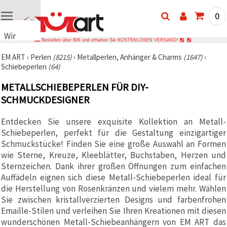
0
Wir
Bestellen über 80€ und erhalten Sie KOSTENLOSEN VERSAND!
verwenden
EM ART
›
Perlen
(8215)
›
Metallperlen, Anhänger & Charms
(1647)
›
Cookies
Schiebeperlen
(64)
🍪 Wir
verwenden
METALLSCHIEBEPERLEN FÜR DIY-
Cookies
und
SCHMUCKDESIGNER
ähnliche
Technologien,
Entdecken Sie unsere exquisite Kollektion an Metall-
um das
ordnungsgemäße
Schiebeperlen, perfekt für die Gestaltung einzigartiger
Funktionieren
Schmuckstücke! Finden Sie eine große Auswahl an Formen
der Website
sicherzustellen,
wie Sterne, Kreuze, Kleeblätter, Buchstaben, Herzen und
Ihr
Sternzeichen. Dank ihrer großen Öffnungen zum einfachen
Nutzungserlebnis
Auffädeln eignen sich diese Metall-Schiebeperlen ideal für
zu
verbessern
die Herstellung von Rosenkränzen und vielem mehr. Wählen
und, mit
Sie zwischen kristallverzierten Designs und farbenfrohen
Ihrer
Emaille-Stilen und verleihen Sie Ihren Kreationen mit diesen
Einwilligung,
den
wunderschönen Metall-Schiebeanhängern von EM ART das
Datenverkehr