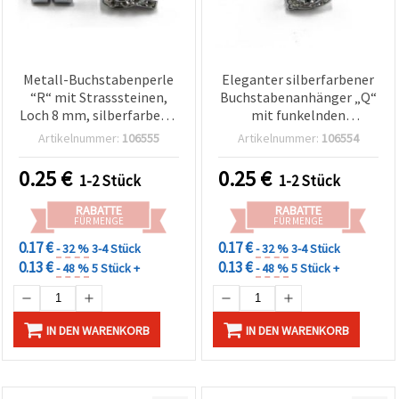
Metall-Buchstabenperle
Eleganter silberfarbener
“R“ mit Strasssteinen,
Buchstabenanhänger „Q“
Loch 8 mm, silberfarben –
mit funkelnden
Schmuckzubehör zum
Strasssteinen, 8-mm-
Artikelnummer:
106555
Artikelnummer:
106554
Auffädeln
Loch – Perfektes
Schmuckzubehör
0.25
€
0.25
€
1-2 Stück
1-2 Stück
RABATTE
RABATTE
FÜR MENGE
FÜR MENGE
0.17 €
0.17 €
- 32 %
3-4 Stück
- 32 %
3-4 Stück
0.13 €
0.13 €
- 48 %
5 Stück +
- 48 %
5 Stück +
IN DEN WARENKORB
IN DEN WARENKORB