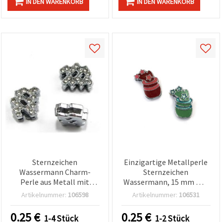
IN DEN WARENKORB
IN DEN WARENKORB
Sternzeichen
Einzigartige Metallperle
Wassermann Charm-
Sternzeichen
Perle aus Metall mit
Wassermann, 15 mm mit
Kristallen, silberfarben,
8 mm Loch – perfekt für
Artikelnummer:
106598
Artikelnummer:
106531
11 mm, Lochgröße 8 mm
personalisierten
Schmuck, DIY & Basteln
0.25
€
0.25
€
1-4 Stück
1-2 Stück