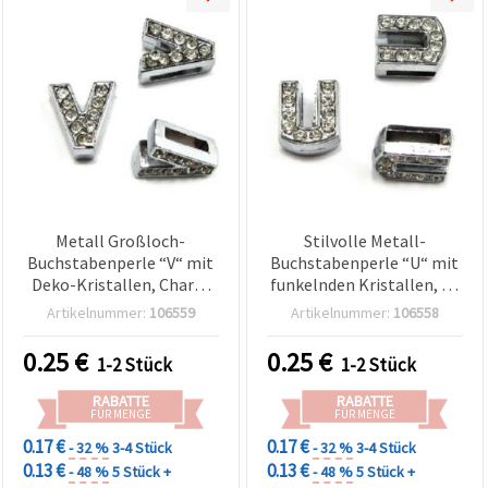
Metall Großloch-
Stilvolle Metall-
Buchstabenperle “V“ mit
Buchstabenperle “U“ mit
Deko-Kristallen, Charm
funkelnden Kristallen, U-
für DIY-Schmuck, Loch 8
förmiges 8-mm-Loch -
Artikelnummer:
106559
Artikelnummer:
106558
mm
ideal für DIY-
Schmuckherstellung und
0.25
€
0.25
€
1-2 Stück
1-2 Stück
Basteln
RABATTE
RABATTE
FÜR MENGE
FÜR MENGE
0.17 €
0.17 €
- 32 %
3-4 Stück
- 32 %
3-4 Stück
0.13 €
0.13 €
- 48 %
5 Stück +
- 48 %
5 Stück +