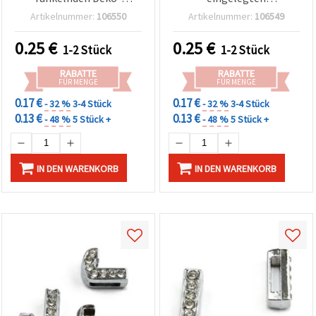
Kristallen,
Strasssteinen, Loch Ø 8
Artikelnummer:
106550
Artikelnummer:
106549
Lochdurchmesser 8 mm –
mm – zum Auffädeln, für
perfekt für DIY-Schmuck
personalisierte DIY-
0.25
€
0.25
€
1-2 Stück
1-2 Stück
Schmuckherstellung
RABATTE
RABATTE
FÜR MENGE
FÜR MENGE
0.17 €
0.17 €
- 32 %
3-4 Stück
- 32 %
3-4 Stück
0.13 €
0.13 €
- 48 %
5 Stück +
- 48 %
5 Stück +
IN DEN WARENKORB
IN DEN WARENKORB