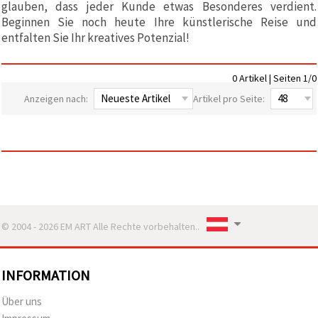
glauben, dass jeder Kunde etwas Besonderes verdient.
zu
Beginnen Sie noch heute Ihre künstlerische Reise und
analysieren
sowie
entfalten Sie Ihr kreatives Potenzial!
relevantere
Inhalte und
Werbung
0 Artikel | Seiten 1/0
anzuzeigen,
auch mit
Anzeigen nach:
Artikel pro Seite:
Unterstützung
unserer
Partner für
Analyse
und
Marketing.
Sie können
alle
Cookies
akzeptieren,
ablehnen
© 2004 - 2026 EM ART Alle Rechte vorbehalten..
oder Ihre
Auswahl in
den
Einstellungen
INFORMATION
individuell
festlegen.
Ihre
Über uns
Einwilligung