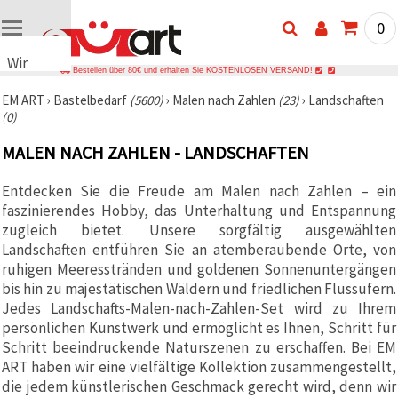
0
Wir
Bestellen über 80€ und erhalten Sie KOSTENLOSEN VERSAND!
verwenden
EM ART
›
Bastelbedarf
(5600)
›
Malen nach Zahlen
(23)
›
Landschaften
Cookies
(0)
🍪 Wir
verwenden
MALEN NACH ZAHLEN - LANDSCHAFTEN
Cookies
und
ähnliche
Entdecken Sie die Freude am Malen nach Zahlen – ein
Technologien,
faszinierendes Hobby, das Unterhaltung und Entspannung
um das
ordnungsgemäße
zugleich bietet. Unsere sorgfältig ausgewählten
Funktionieren
Landschaften entführen Sie an atemberaubende Orte, von
der Website
ruhigen Meeresstränden und goldenen Sonnenuntergängen
sicherzustellen,
Ihr
bis hin zu majestätischen Wäldern und friedlichen Flussufern.
Nutzungserlebnis
Jedes Landschafts-Malen-nach-Zahlen-Set wird zu Ihrem
zu
persönlichen Kunstwerk und ermöglicht es Ihnen, Schritt für
verbessern
und, mit
Schritt beeindruckende Naturszenen zu erschaffen. Bei EM
Ihrer
ART haben wir eine vielfältige Kollektion zusammengestellt,
Einwilligung,
den
die jedem künstlerischen Geschmack gerecht wird, denn wir
Datenverkehr