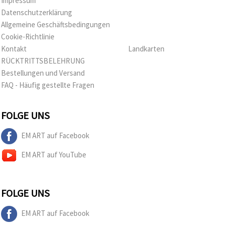
Impressum
können Sie
jederzeit
Datenschutzerklärung
ändern
Allgemeine Geschäftsbedingungen
oder
widerrufen.
Cookie-Richtlinie
Impressum
Kontakt
Landkarten
Datenschutzerklärung
Cookie-
RÜCKTRITTSBELEHRUNG
Richtlinie
Bestellungen und Versand
FAQ - Häufig gestellte Fragen
Alle
akzeptieren
FOLGE UNS
Cookie-
Einstellungen
EM ART auf Facebook
EM ART auf YouTube
FOLGE UNS
EM ART auf Facebook