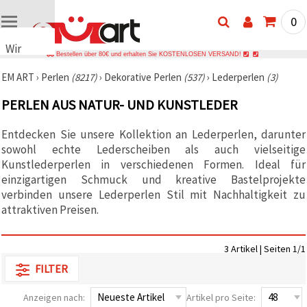
0
Wir
Bestellen über 80€ und erhalten Sie KOSTENLOSEN VERSAND!
verwenden
EM ART
›
Perlen
(8217)
›
Dekorative Perlen
(537)
›
Lederperlen
(3)
Cookies
🍪 Wir
PERLEN AUS NATUR- UND KUNSTLEDER
verwenden
Cookies
und
Entdecken Sie unsere Kollektion an Lederperlen, darunter
ähnliche
sowohl echte Lederscheiben als auch vielseitige
Technologien,
Kunstlederperlen in verschiedenen Formen. Ideal für
um das
ordnungsgemäße
einzigartigen Schmuck und kreative Bastelprojekte
Funktionieren
verbinden unsere Lederperlen Stil mit Nachhaltigkeit zu
der Website
sicherzustellen,
attraktiven Preisen.
Ihr
Nutzungserlebnis
zu
3 Artikel | Seiten 1/1
verbessern
und, mit
FILTER
Ihrer
Einwilligung,
den
Anzeigen nach:
Artikel pro Seite:
Datenverkehr