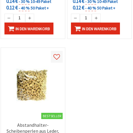
0.14 €
0.14 €
- 30 %
10-49 Paket
- 30 %
10-49 Paket
können Sie
jederzeit
0.12 €
0.12 €
- 40 %
50 Paket +
- 40 %
50 Paket +
ändern
oder
widerrufen.
Impressum
IN DEN WARENKORB
IN DEN WARENKORB
Datenschutzerklärung
Cookie-
Richtlinie
Alle
akzeptieren
Cookie-
Einstellungen
BESTSELLER
Abstandhalter-
Scheibenperlen aus Leder,