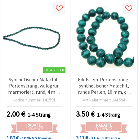
BESTSELLER
Synthetischer Malachit-
Edelstein-Perlenstrang,
Perlenstrang, waldgrün
synthetischer Malachit,
marmoriert, rund, 4 mm,
runde Perlen, 10 mm, ca.
100 Stück
38 Stück
Artikelnummer:
141591
Artikelnummer:
141594
2.00
€
3.50
€
1-4 Strang
1-4 Strang
RABATTE
RABATTE
FÜR MENGE
FÜR MENGE
1.80 €
3.11 €
- 10 %
5 Strang +
- 11 %
5 Strang +