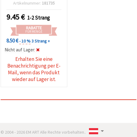
Edelsteinperlen für
Artikelnummer:
181735
Schmuckherstellung &
DIY, 12 mm, Set mit 33
9.45
€
1-2 Strang
Stück
RABATTE
FÜR MENGE
8.50 €
- 10 %
3 Strang +
Nicht auf Lager:
Erhalten Sie eine
Benachrichtigung per E-
Mail, wenn das Produkt
wieder auf Lager ist.
© 2004 - 2026 EM ART Alle Rechte vorbehalten..