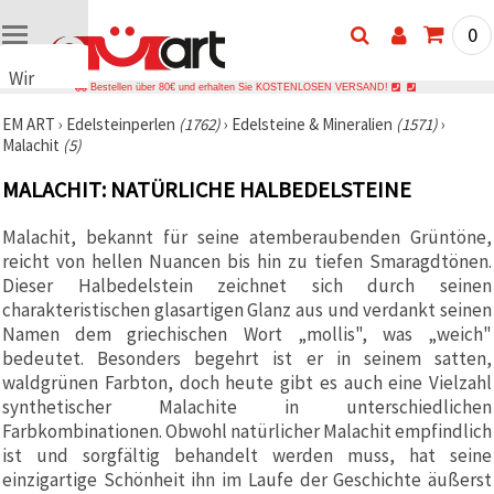
0
Wir
Bestellen über 80€ und erhalten Sie KOSTENLOSEN VERSAND!
verwenden
EM ART
›
Edelsteinperlen
(1762)
›
Edelsteine & Mineralien
(1571)
›
Cookies
Malachit
(5)
🍪 Wir
verwenden
MALACHIT: NATÜRLICHE HALBEDELSTEINE
Cookies
und
ähnliche
Malachit, bekannt für seine atemberaubenden Grüntöne,
Technologien,
reicht von hellen Nuancen bis hin zu tiefen Smaragdtönen.
um das
ordnungsgemäße
Dieser Halbedelstein zeichnet sich durch seinen
Funktionieren
charakteristischen glasartigen Glanz aus und verdankt seinen
der Website
Namen dem griechischen Wort „mollis", was „weich"
sicherzustellen,
Ihr
bedeutet. Besonders begehrt ist er in seinem satten,
Nutzungserlebnis
waldgrünen Farbton, doch heute gibt es auch eine Vielzahl
zu
synthetischer Malachite in unterschiedlichen
verbessern
und, mit
Farbkombinationen. Obwohl natürlicher Malachit empfindlich
Ihrer
ist und sorgfältig behandelt werden muss, hat seine
Einwilligung,
den
einzigartige Schönheit ihn im Laufe der Geschichte äußerst
Datenverkehr