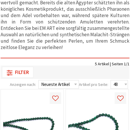
wertvoll gemacht. Bereits die alten Ägypter schätzten ihn als
zu
königliches Kosmetikprodukt, das ausschließlich Pharaonen
analysieren
sowie
und dem Adel vorbehalten war, während spätere Kulturen
relevantere
ihn in Form von schützenden Amuletten verehrten.
Inhalte und
Entdecken Sie bei EM ART eine sorgfältig zusammengestellte
Werbung
anzuzeigen,
Auswahl an natürlichen und synthetischen Malachit-Strängen
auch mit
und finden Sie die perfekten Perlen, um Ihrem Schmuck
Unterstützung
unserer
zeitlose Eleganz zu verleihen!
Partner für
Analyse
und
5 Artikel | Seiten 1/1
Marketing.
Sie können
FILTER
alle
Cookies
Anzeigen nach:
Artikel pro Seite:
akzeptieren,
ablehnen
oder Ihre
Auswahl in
den
Einstellungen
individuell
festlegen.
Ihre
Einwilligung