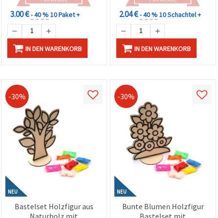
3.00 €
2.04 €
- 40 %
10 Paket +
- 40 %
10 Schachtel +
IN DEN WARENKORB
IN DEN WARENKORB
-30%
-30%
NEU
NEU
Bastelset Holzfigur aus
Bunte Blumen Holzfigur
Naturholz mit
Bastelset mit