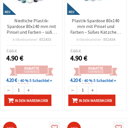
NEU
NEU
Niedliche Plastik-
Plastik-Spardose 80x140
Spardose 80x140 mm mit
mm mit Pinsel und
Pinsel und Farben – süßes
Farben – Süßes Kätzchen-
Bären-Design für Kinder,
Design für Kinder
Artikelnummer:
852433
Artikelnummer:
852434
Bastel-Set für DIY &
Bastelset EM ART
Hobby
7.00 €
7.00 €
4.90
€
4.90
€
RABATTE
RABATTE
FÜR MENGE
FÜR MENGE
4.20 €
4.20 €
- 40 %
5 Schachtel +
- 40 %
5 Schachtel +
IN DEN WARENKORB
IN DEN WARENKORB