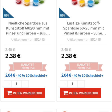
NEU
NEU
Niedliche Spardose aus
Lustige Kunststoff-
Kunststoff 60x90 mm mit
Spardose 60x90 mm mit
Pinsel und Farben – süßes
Pinsel & Farben – Süßes
Löwenbaby mit Krone,
Pinguin-Design für
Artikelnummer:
852443
Artikelnummer:
852445
Bastelset für Kinder
Kinder, Bastelset & DIY
Hobbybedarf
3.40 €
3.40 €
2.38
€
2.38
€
RABATTE
RABATTE
FÜR MENGE
FÜR MENGE
2.04 €
2.04 €
- 40 %
10 Schachtel +
- 40 %
10 Schachtel +
IN DEN WARENKORB
IN DEN WARENKORB