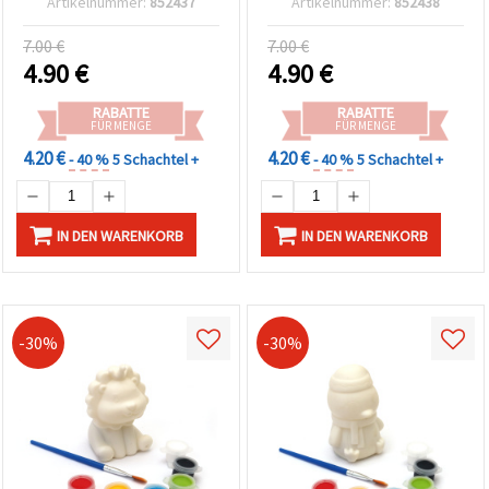
Artikelnummer:
852437
Artikelnummer:
852438
Kinder (Basteln & Malen)
Kinder, Bastelset zum
Bemalen
7.00 €
7.00 €
4.90
€
4.90
€
RABATTE
RABATTE
FÜR MENGE
FÜR MENGE
4.20 €
4.20 €
- 40 %
5 Schachtel +
- 40 %
5 Schachtel +
IN DEN WARENKORB
IN DEN WARENKORB
-30%
-30%