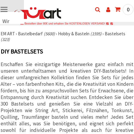
0
Wir
Bestellen über 80€ und erhalten Sie KOSTENLOSEN VERSAND!
verwenden
EM ART
›
Bastelbedarf
(5600)
›
Hobby & Basteln
(1595)
›
Bastelsets
Cookies
(323)
🍪 Wir
verwenden
DIY BASTELSETS
Cookies
und
ähnliche
Erschaffen Sie einzigartige Meisterwerke ganz einfach mit
Technologien,
unseren unterhaltsamen und kreativen DIY-Bastelsets! In
um das
ordnungsgemäße
dieser umfangreichen Kollektion finden Sie Sets für jedes
Funktionieren
Alter – von farbenfrohen Kits, die die Kreativität von Kindern
der Website
fördern, bis hin zu anspruchsvollen Sets für Erwachsene, die
sicherzustellen,
Ihr
Entspannung durch Kreativität suchen. Entdecken Sie über
Nutzungserlebnis
300 Bastelsets und genießen Sie eine Vielzahl an DIY-
zu
Projekten wie String Art, Stickerei, Filznähen, Tonkunst,
verbessern
und, mit
Quilling, Traumfänger basteln und vieles mehr! Jedes Set
Ihrer
enthält alles, was Sie benötigen, und eignet sich perfekt
Einwilligung,
den
sowohl für individuelle Projekte als auch für kreative
Datenverkehr