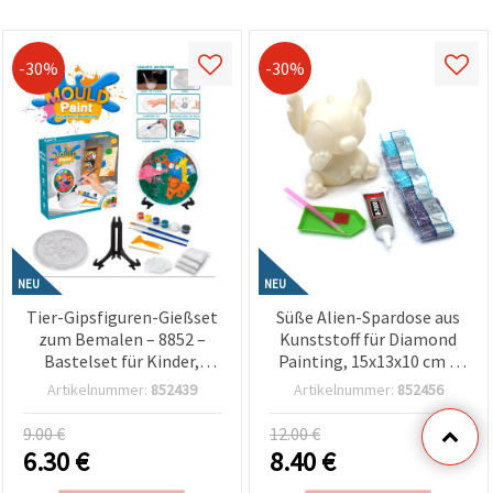
-30%
-30%
NEU
NEU
Tier-Gipsfiguren-Gießset
Süße Alien-Spardose aus
zum Bemalen – 8852 –
Kunststoff für Diamond
Bastelset für Kinder,
Painting, 15x13x10 cm –
kreatives Spielen & DIY
Perfekt für Kinder
Artikelnummer:
852439
Artikelnummer:
852456
Handarbeit
Bastelspaß, DIY &
kreative Hobbyprojekte
9.00 €
12.00 €
6.30
€
8.40
€