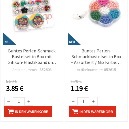
NEU
NEU
Buntes Perlen-Schmuck
Buntes Perlen-
Bastelset in Box mit
Schmuckbastelset in Box
Silikon-Elastikband und
– Assortiert / Mix Farben –
Schere – Sortierte Farben
Perfekt für Kinder –
Artikelnummer:
852603
Artikelnummer:
852615
– Perfekt für Kinder
Kreatives Basteln & DIY
Kreativ-Basteln und DIY
Schmuck selber machen
5.50 €
1.70 €
Schmuckherstellung
3.85
€
1.19
€
IN DEN WARENKORB
IN DEN WARENKORB