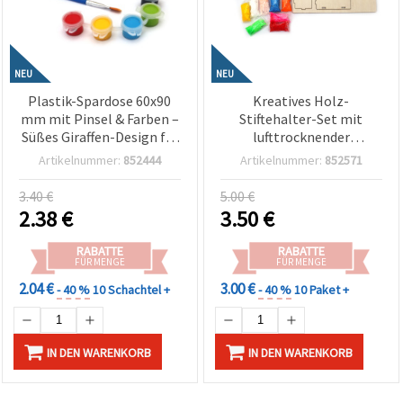
NEU
NEU
Plastik-Spardose 60x90
Kreatives Holz-
mm mit Pinsel & Farben –
Stiftehalter-Set mit
Süßes Giraffen-Design für
lufttrocknender
Kinder (Basteln & Malen)
Modelliermasse –
Artikelnummer:
852444
Artikelnummer:
852571
Schnecken-Design
Bastelset
3.40 €
5.00 €
2.38
€
3.50
€
RABATTE
RABATTE
FÜR MENGE
FÜR MENGE
2.04 €
3.00 €
- 40 %
10 Schachtel +
- 40 %
10 Paket +
IN DEN WARENKORB
IN DEN WARENKORB