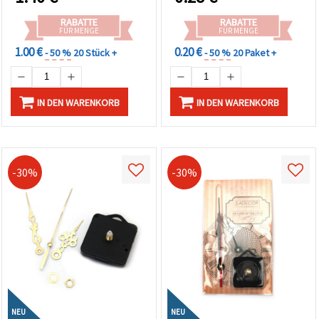
RABATTE
RABATTE
FÜR MENGE
FÜR MENGE
1.00 €
0.20 €
- 50 %
20 Stück +
- 50 %
20 Paket +
IN DEN WARENKORB
IN DEN WARENKORB
-30%
-30%
NEU
NEU