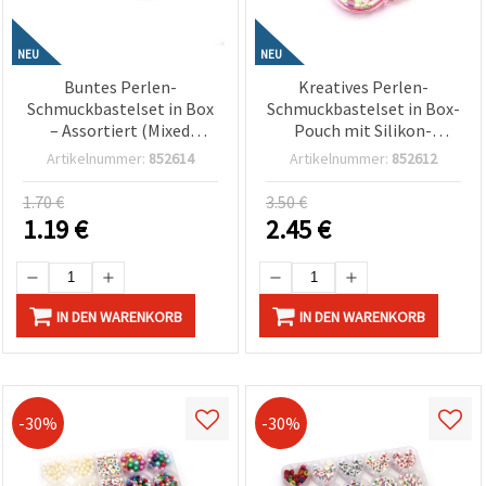
NEU
NEU
Buntes Perlen-
Kreatives Perlen-
Schmuckbastelset in Box
Schmuckbastelset in Box-
– Assortiert (Mixed
Pouch mit Silikon-
Colors) – Perfekt für
Elasticband und Schere –
Artikelnummer:
852614
Artikelnummer:
852612
Kinder Bastelspaß & DIY-
verschiedene Formen und
Schmuckherstellung
Farben (Sortiert)
1.70 €
3.50 €
1.19
€
2.45
€
IN DEN WARENKORB
IN DEN WARENKORB
-30%
-30%