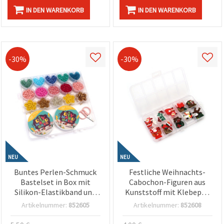
IN DEN WARENKORB
IN DEN WARENKORB
-30%
-30%
NEU
NEU
Buntes Perlen-Schmuck
Festliche Weihnachts-
Bastelset in Box mit
Cabochon-Figuren aus
Silikon-Elastikband und
Kunststoff mit Klebepad
Schere – Sortierte Farben
– 20 Stück – Ideal für
Artikelnummer:
852605
Artikelnummer:
852608
– Perfekt für Kinder,
Kinderbasteln, DIY-Deko
Kreativbasteln & DIY
& Weihnachtsprojekte