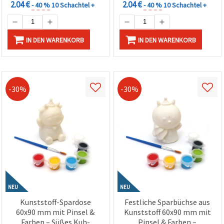
2.04 €
2.04 €
- 40 %
10 Schachtel +
- 40 %
10 Schachtel +
IN DEN WARENKORB
IN DEN WARENKORB
-30%
-30%
NEU
NEU
Kunststoff-Spardose
Festliche Sparbüchse aus
60x90 mm mit Pinsel &
Kunststoff 60x90 mm mit
Farben – Süßes Kuh-
Pinsel & Farben –