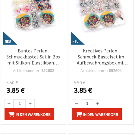
NEU
NEU
Buntes Perlen-
Kreatives Perlen-
Schmuckbastel-Set in Box
Schmuck-Bastelset im
mit Silikon-Elastikband –
Aufbewahrungsbox mit
Assortiert (gemischt) –
Silikon-Elasticfaden und
Artikelnummer:
852602
Artikelnummer:
852604
Ideal für Kinder Basteln &
Schere – Assortiert, bunte
DIY-Schmuck herstellen –
Farben
5.50 €
5.50 €
Bastelbedarf für Hobby &
3.85
€
3.85
€
Kreativshop
IN DEN WARENKORB
IN DEN WARENKORB