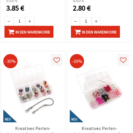
5.50 €
4.00 €
Schmuckherstellung
3.85
€
2.80
€
IN DEN WARENKORB
IN DEN WARENKORB
-30%
-30%
NEU
NEU
Kreatives Perlen-
Kreatives Perlen-