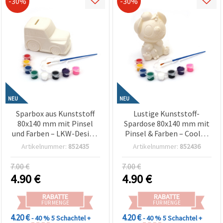
-30%
-30%
NEU
NEU
Sparbox aus Kunststoff
Lustige Kunststoff-
80x140 mm mit Pinsel
Spardose 80x140 mm mit
und Farben – LKW-Design
Pinsel & Farben – Cooles
für Kinder, Bastelset zum
Alien-Design für Kinder,
Artikelnummer:
852435
Artikelnummer:
852436
Bemalen
Bastelset zum Bemalen &
DIY Hobby-Set
7.00 €
7.00 €
4.90
€
4.90
€
RABATTE
RABATTE
FÜR MENGE
FÜR MENGE
4.20 €
4.20 €
- 40 %
5 Schachtel +
- 40 %
5 Schachtel +