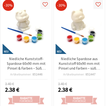
-30%
-30%
NEU
NEU
Niedliche Kunststoff-
Niedliche Spardose aus
Spardose 60x90 mm mit
Kunststoff 60x90 mm mit
Pinsel & Farben – Süßer
Pinsel und Farben – süßes
Bär mit Häschen-Design
Hunde-Design für Kinder,
Artikelnummer:
852446
Artikelnummer:
852447
für Kinder, Bastelbedarf &
Bastel- & Malset
Malzubehör
3.40 €
3.40 €
2.38
€
2.38
€
RABATTE
RABATTE
FÜR MENGE
FÜR MENGE