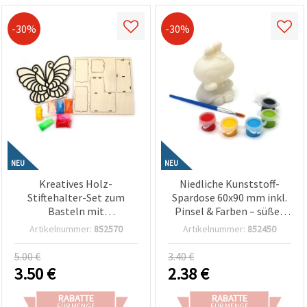
-30%
-30%
NEU
NEU
Kreatives Holz-
Niedliche Kunststoff-
Stiftehalter-Set zum
Spardose 60x90 mm inkl.
Basteln mit
Pinsel & Farben – süßes
lufttrocknender
Häschen-Design für
Artikelnummer:
852570
Artikelnummer:
852450
Modelliermasse –
Kinder, zum Basteln &
Schmetterlings-Design
Bemalen
5.00 €
3.40 €
3.50
€
2.38
€
RABATTE
RABATTE
FÜR MENGE
FÜR MENGE