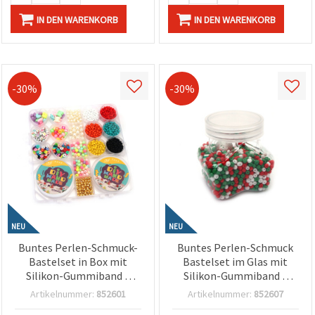
IN DEN WARENKORB
IN DEN WARENKORB
-30%
-30%
NEU
NEU
Buntes Perlen-Schmuck-
Buntes Perlen-Schmuck
Bastelset in Box mit
Bastelset im Glas mit
Silikon-Gummiband –
Silikon-Gummiband –
Assortiert (Mixed Colors)
Weiß, Grün, Rot – Perfekt
Artikelnummer:
852601
Artikelnummer:
852607
– Perfekt für Kinder,
für Kinder Basteln,