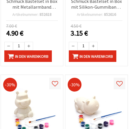
Schmuck Bastelset in Box
Schmuck Bastelset in Box
mit Metallarmband
mit Silikon-Gummiband –
(Silber-/Goldfarbe) –
Verschiedene Formen und
Artikelnummer:
852618
Artikelnummer:
852616
Verschiedene Formen &
Farben, sortiert gemischt
Farben
7.00 €
4.50 €
4.90
€
3.15
€
IN DEN WARENKORB
IN DEN WARENKORB
-30%
-30%