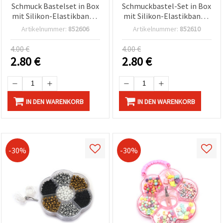
Schmuck Bastelset in Box
Schmuckbastel-Set in Box
mit Silikon-Elastikband –
mit Silikon-Elastikband –
Weiß, Grün, Rot (Sortiert)
Weiß, Grün & Rot – ideal
Artikelnummer:
852606
Artikelnummer:
852610
für Kinder Basteln, DIY
Schmuck und Kreativ-Set
4.00 €
4.00 €
2.80
€
2.80
€
IN DEN WARENKORB
IN DEN WARENKORB
-30%
-30%