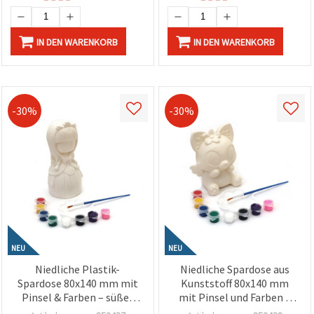
IN DEN WARENKORB
IN DEN WARENKORB
-30%
-30%
NEU
NEU
Niedliche Plastik-
Niedliche Spardose aus
Spardose 80x140 mm mit
Kunststoff 80x140 mm
Pinsel & Farben – süßes
mit Pinsel und Farben –
Prinzessinnen-Design für
Süßes Fuchs-Design für