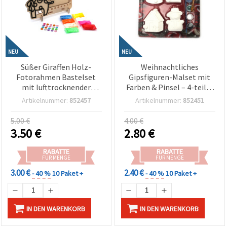
NEU
NEU
Süßer Giraffen Holz-
Weihnachtliches
Fotorahmen Bastelset
Gipsfiguren-Malset mit
mit lufttrocknender
Farben & Pinsel – 4-teilig
Modelliermasse und
– Bastelset für Kinder,
Artikelnummer:
852457
Artikelnummer:
852451
selbstklebenden
Kreativspaß für die
Kristallen – perfekt für
Feiertage
5.00 €
4.00 €
Kinder Bastelspaß, DIY
3.50
€
2.80
€
Deko & kreative
Gestaltung
RABATTE
RABATTE
FÜR MENGE
FÜR MENGE
3.00 €
2.40 €
- 40 %
10 Paket +
- 40 %
10 Paket +
IN DEN WARENKORB
IN DEN WARENKORB