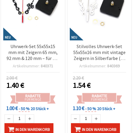
NEU
NEU
Uhrwerk-Set 55x55x15
Stilvolles Uhrwerk-Set
mm mit Zeigern 65 mm,
55x55x16 mm mit vintage
92 mm & 120 mm – für DIY
Zeigern in Silberfarbe (65
Basteluhren, Betrieb mit
mm, 92 mm, 120 mm) –
Artikelnummer:
840371
Artikelnummer:
840369
AA 1,5 V Batterie
Batteriebetrieben (AA 1,5
V) für Basteln & DIY
2.00 €
2.20 €
1.40
€
1.54
€
RABATTE
RABATTE
FÜR MENGE
FÜR MENGE
1.00 €
1.10 €
- 50 %
20 Stück +
- 50 %
20 Stück +
IN DEN WARENKORB
IN DEN WARENKORB