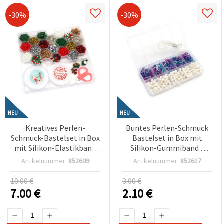
-30%
-30%
NEU
NEU
Kreatives Perlen-
Buntes Perlen-Schmuck
Schmuck-Bastelset in Box
Bastelset in Box mit
mit Silikon-Elastikband
Silikon-Gummiband –
und Zubehör – sortierte
Verschiedene Formen &
Artikelnummer:
852609
Artikelnummer:
852617
Farben
Farben – Perfekt für
Kinder – Kreatives
10.00 €
3.00 €
Basteln & DIY Schmuck
7.00
€
2.10
€
herstellen