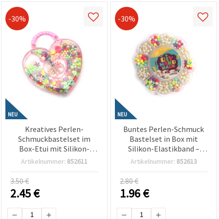
-30%
-30%
NEU
NEU
Kreatives Perlen-
Buntes Perlen-Schmuck
Schmuckbastelset im
Bastelset in Box mit
Box-Etui mit Silikon-
Silikon-Elastikband –
Elastikband und Schere –
Assortiert/Mix Farben –
Artikelnummer:
852611
Artikelnummer:
852613
assortierte Formen und
Perfekt für Kinder Kreativ
Farben
Basteln & DIY
3.50 €
2.80 €
Schmuckherstellung
2.45
€
1.96
€