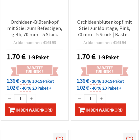
Orchideen‑Blütenkopf
Orchideenblütenkopf mit
mit Stiel zum Befestigen,
Stiel zur Montage, Pink,
gelb, 70 mm – 5 Stück
70 mm – 5 Stück | Basteln
& Deko
Artikelnummer:
416193
Artikelnummer:
416194
1.70
€
1.70
€
1-9 Paket
1-9 Paket
RABATTE
RABATTE
FÜR MENGE
FÜR MENGE
1.36 €
1.36 €
- 20 %
10-19 Paket
- 20 %
10-19 Paket
1.02 €
1.02 €
- 40 %
20 Paket +
- 40 %
20 Paket +
IN DEN WARENKORB
IN DEN WARENKORB