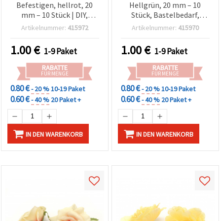
Befestigen, hellrot, 20
Hellgrün, 20 mm – 10
mm – 10 Stück | DIY,
Stück, Bastelbedarf,
Basteln, Floristik,
Floristik, Hochzeitsdeko
Artikelnummer:
415972
Artikelnummer:
415970
Hochzeitsdeko
1.00
€
1.00
€
1-9 Paket
1-9 Paket
RABATTE
RABATTE
FÜR MENGE
FÜR MENGE
0.80 €
0.80 €
- 20 %
10-19 Paket
- 20 %
10-19 Paket
0.60 €
0.60 €
- 40 %
20 Paket +
- 40 %
20 Paket +
IN DEN WARENKORB
IN DEN WARENKORB