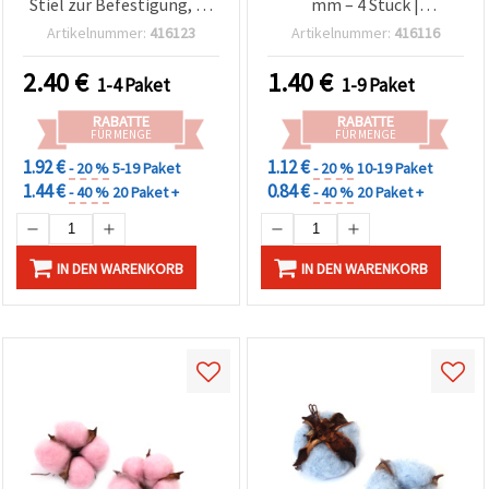
Stiel zur Befestigung, 45
mm – 4 Stück |
mm, lila – 5 Stück
Bastelblumen für Deko &
Artikelnummer:
416123
Artikelnummer:
416116
(Basteln & Floristik)
Floristik
2.40
€
1.40
€
1-4 Paket
1-9 Paket
RABATTE
RABATTE
FÜR MENGE
FÜR MENGE
1.92 €
1.12 €
- 20 %
5-19 Paket
- 20 %
10-19 Paket
1.44 €
0.84 €
- 40 %
20 Paket +
- 40 %
20 Paket +
IN DEN WARENKORB
IN DEN WARENKORB