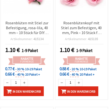
Rosenblüten mit Stiel zur
Rosenblütenkopf mit
Befestigung, rosa-lila, 40
Stiel zum Befestigen, 40
mm – 10 Stück für DIY,
mm, Pink – 10 Stück für
Basteln, Hochzeitsdeko,
Basteln & DIY,
Artikelnummer:
415134
Artikelnummer:
415135
Sträuße, Tischdekoration,
Hochzeitsdeko, Sträuße,
Haarschmuck &
Tischdekoration, Haar-
1.10
€
1.10
€
1-9 Paket
1-9 Paket
Scrapbooking
Accessoires &
Scrapbooking
RABATTE
RABATTE
FÜR MENGE
FÜR MENGE
0.77 €
0.88 €
- 30 %
10-19 Paket
- 20 %
10-19 Paket
0.66 €
0.66 €
- 40 %
20 Paket +
- 40 %
20 Paket +
IN DEN WARENKORB
IN DEN WARENKORB