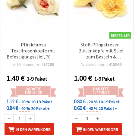
BESTSELLER
Pfirsichrosa
Stoff-Pfingstrosen-
Textilrosenköpfe mit
Blütenköpfe mit Stiel
Befestigungsstiel, 70 mm
zum Basteln &
– 2er Pack (für Basteln &
Dekorieren, hellorange
Artikelnummer:
415299
Artikelnummer:
415966
Deko)
Melange, 75 mm – 5 Stück
1.40
€
1.00
€
1-9 Paket
1-9 Paket
RABATTE
RABATTE
FÜR MENGE
FÜR MENGE
1.12 €
0.80 €
- 20 %
10-19 Paket
- 20 %
10-19 Paket
0.84 €
0.60 €
- 40 %
20 Paket +
- 40 %
20 Paket +
IN DEN WARENKORB
IN DEN WARENKORB