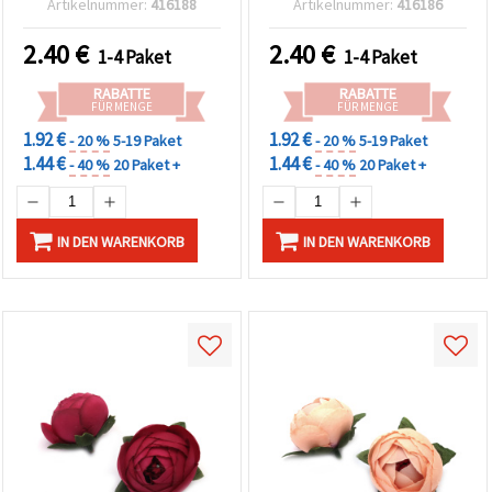
Artikelnummer:
416188
Artikelnummer:
416186
Stück (Basteln, Deko,
Floristik)
2.40
€
2.40
€
1-4 Paket
1-4 Paket
RABATTE
RABATTE
FÜR MENGE
FÜR MENGE
1.92 €
1.92 €
- 20 %
5-19 Paket
- 20 %
5-19 Paket
1.44 €
1.44 €
- 40 %
20 Paket +
- 40 %
20 Paket +
IN DEN WARENKORB
IN DEN WARENKORB