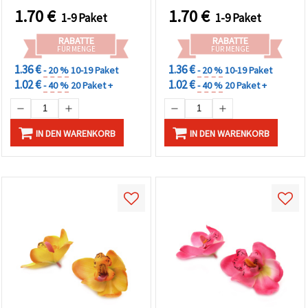
können Sie
1.70
€
1.70
€
jederzeit
1-9 Paket
1-9 Paket
ändern
oder
RABATTE
RABATTE
widerrufen.
FÜR MENGE
FÜR MENGE
Impressum
1.36 €
1.36 €
- 20 %
10-19 Paket
- 20 %
10-19 Paket
Datenschutzerklärung
Cookie-
1.02 €
1.02 €
- 40 %
20 Paket +
- 40 %
20 Paket +
Richtlinie
Alle
IN DEN WARENKORB
IN DEN WARENKORB
akzeptieren
Cookie-
Einstellungen