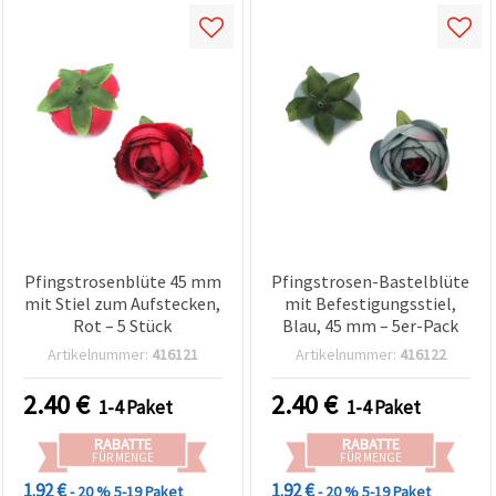
Pfingstrosenblüte 45 mm
Pfingstrosen-Bastelblüte
mit Stiel zum Aufstecken,
mit Befestigungsstiel,
Rot – 5 Stück
Blau, 45 mm – 5er-Pack
Artikelnummer:
416121
Artikelnummer:
416122
2.40
€
2.40
€
1-4 Paket
1-4 Paket
RABATTE
RABATTE
FÜR MENGE
FÜR MENGE
1.92 €
1.92 €
- 20 %
5-19 Paket
- 20 %
5-19 Paket