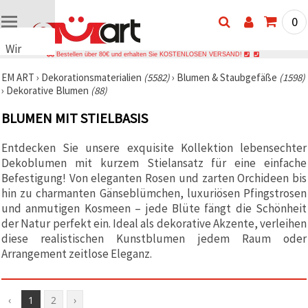
0
Wir
Bestellen über 80€ und erhalten Sie KOSTENLOSEN VERSAND!
verwenden
EM ART
›
Dekorationsmaterialien
(5582)
›
Blumen & Staubgefäße
(1598)
Cookies
›
Dekorative Blumen
(88)
🍪 Wir
verwenden
BLUMEN MIT STIELBASIS
Cookies
und
ähnliche
Entdecken Sie unsere exquisite Kollektion lebensechter
Technologien,
Dekoblumen mit kurzem Stielansatz für eine einfache
um das
ordnungsgemäße
Befestigung! Von eleganten Rosen und zarten Orchideen bis
Funktionieren
hin zu charmanten Gänseblümchen, luxuriösen Pfingstrosen
der Website
und anmutigen Kosmeen – jede Blüte fängt die Schönheit
sicherzustellen,
Ihr
der Natur perfekt ein. Ideal als dekorative Akzente, verleihen
Nutzungserlebnis
diese realistischen Kunstblumen jedem Raum oder
zu
Arrangement zeitlose Eleganz.
verbessern
und, mit
Ihrer
Einwilligung,
den
‹
1
2
›
Datenverkehr