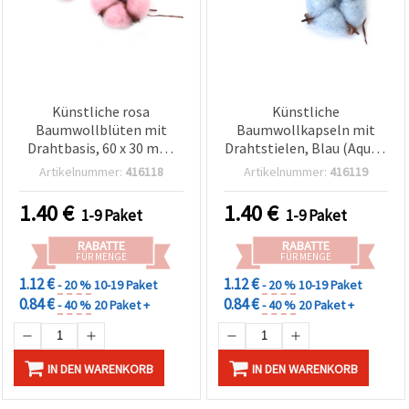
Künstliche rosa
Künstliche
Baumwollblüten mit
Baumwollkapseln mit
Drahtbasis, 60 x 30 mm,
Drahtstielen, Blau (Aqua),
4er-Pack – Bastel-Deko
60 x 30 mm, 4er-Pack –
Artikelnummer:
416118
Artikelnummer:
416119
Faux-Baumwolle für
Bastelbedarf, Floristik,
1.40
€
1.40
€
1-9 Paket
1-9 Paket
Sträuße & Heimdeko
RABATTE
RABATTE
FÜR MENGE
FÜR MENGE
1.12 €
1.12 €
- 20 %
10-19 Paket
- 20 %
10-19 Paket
0.84 €
0.84 €
- 40 %
20 Paket +
- 40 %
20 Paket +
IN DEN WARENKORB
IN DEN WARENKORB