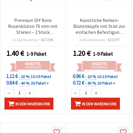
Premium DIY Rote
Künstliche Nelken-
Rosenblüten 70 mm mit
Blütenköpfe mit Stiel zur
Stielen – 2 Stück
einfachen Befestigung,
(Bastelblumen/Dekoration)
Weiß, 45 mm – 10er-Pack
Artikelnummer:
415296
Artikelnummer:
415297
für Basteln & Floristik
1.40
€
1.20
€
1-9 Paket
1-9 Paket
RABATTE
RABATTE
FÜR MENGE
FÜR MENGE
1.12 €
0.96 €
- 20 %
10-19 Paket
- 20 %
10-19 Paket
0.84 €
0.72 €
- 40 %
20 Paket +
- 40 %
20 Paket +
IN DEN WARENKORB
IN DEN WARENKORB