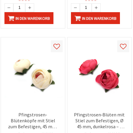
IN DEN WARENKORB
IN DEN WARENKORB
Pfingstrosen-
Pfingstrosen‑Blüten mit
Blütenköpfe mit Stiel
Stiel zum Befestigen, Ø
zum Befestigen, 45 mm,
45 mm, dunkelrosa – 5
in Champagnerfarbe – 5
Stück