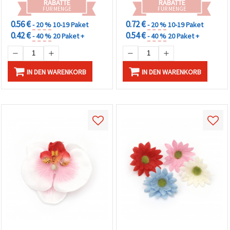
RABATTE
RABATTE
FÜR MENGE
FÜR MENGE
0.56 €
0.72 €
- 20 %
10-19 Paket
- 20 %
10-19 Paket
0.42 €
0.54 €
- 40 %
20 Paket +
- 40 %
20 Paket +
IN DEN WARENKORB
IN DEN WARENKORB