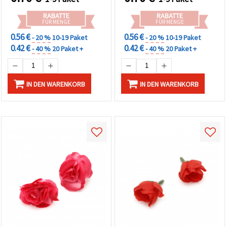
Tischdekoration,
Haarschmuck &
RABATTE
RABATTE
Scrapbooking
FÜR MENGE
FÜR MENGE
0.56 €
0.56 €
- 20 %
10-19 Paket
- 20 %
10-19 Paket
0.42 €
0.42 €
- 40 %
20 Paket +
- 40 %
20 Paket +
IN DEN WARENKORB
IN DEN WARENKORB