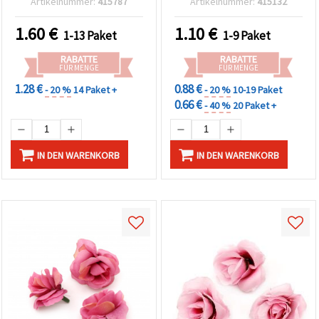
Artikelnummer:
415787
Artikelnummer:
415132
1.60
€
1.10
€
1-13 Paket
1-9 Paket
RABATTE
RABATTE
FÜR MENGE
FÜR MENGE
1.28 €
0.88 €
- 20 %
14 Paket +
- 20 %
10-19 Paket
0.66 €
- 40 %
20 Paket +
IN DEN WARENKORB
IN DEN WARENKORB