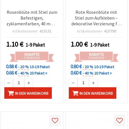
Rosenblüte mit Stiel zum
Rote Rosenblüte mit
Befestigen,
Stiel zum Aufkleben –
zyklamenfarben, 40 mm –
dekorative Verzierung für
10 Stück | Bastelblumen
Basteln & Deko, 20 mm,
Artikelnummer:
415131
Artikelnummer:
415790
10 Stück
1.10
€
1.00
€
1-9 Paket
1-9 Paket
RABATTE
RABATTE
FÜR MENGE
FÜR MENGE
0.88 €
0.80 €
- 20 %
10-19 Paket
- 20 %
10-19 Paket
0.66 €
0.60 €
- 40 %
20 Paket +
- 40 %
20 Paket +
IN DEN WARENKORB
IN DEN WARENKORB