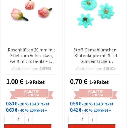
Rosenblüten 20 mm mit
Stoff-Gänseblümchen-
Stiel zum Aufstecken,
Blütenköpfe mit Stiel
weiß mit rosa‑lila – 10
zum einfachen
Stück (Basteln & Deko)
Befestigen, Türkis, 45 mm
Artikelnummer:
415793
Artikelnummer:
415101
– 10 Stück
1.00
€
0.70
€
1-9 Paket
1-9 Paket
RABATTE
RABATTE
FÜR MENGE
FÜR MENGE
0.80 €
0.56 €
- 20 %
10-19 Paket
- 20 %
10-19 Paket
0.60 €
0.42 €
- 40 %
20 Paket +
- 40 %
20 Paket +