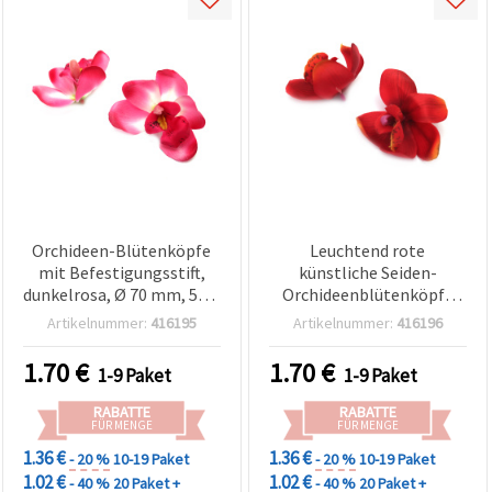
Orchideen-Blütenköpfe
Leuchtend rote
mit Befestigungsstift,
künstliche Seiden-
dunkelrosa, Ø 70 mm, 5er-
Orchideenblütenköpfe
Pack
mit Befestigungsstift, 70
Artikelnummer:
416195
Artikelnummer:
416196
mm – 5er-Set für Basteln,
Floristik & Deko
1.70
€
1.70
€
1-9 Paket
1-9 Paket
RABATTE
RABATTE
FÜR MENGE
FÜR MENGE
1.36 €
1.36 €
- 20 %
10-19 Paket
- 20 %
10-19 Paket
1.02 €
1.02 €
- 40 %
20 Paket +
- 40 %
20 Paket +