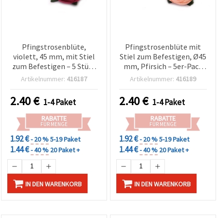
Pfingstrosenblüte,
Pfingstrosenblüte mit
violett, 45 mm, mit Stiel
Stiel zum Befestigen, Ø45
zum Befestigen – 5 Stück
mm, Pfirsich – 5er-Pack
| Basteln & Deko
Bastel- & Dekoblumen
Artikelnummer:
416187
Artikelnummer:
416189
2.40
€
2.40
€
1-4 Paket
1-4 Paket
RABATTE
RABATTE
FÜR MENGE
FÜR MENGE
1.92 €
1.92 €
- 20 %
5-19 Paket
- 20 %
5-19 Paket
1.44 €
1.44 €
- 40 %
20 Paket +
- 40 %
20 Paket +
IN DEN WARENKORB
IN DEN WARENKORB