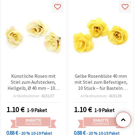
Künstliche Rosen mit
Gelbe Rosenblüte 40 mm
Stiel zum Aufstecken,
mit Stiel zum Befestigen,
Hellgelb, Ø 40 mm – 10er
10 Stück – für Basteln,
Pack, Basteln, Floristik &
Floristik & Hochzeitsdeko
Artikelnummer:
415137
Artikelnummer:
415136
Hochzeitsdeko
1.10
€
1.10
€
1-9 Paket
1-9 Paket
RABATTE
RABATTE
FÜR MENGE
FÜR MENGE
0.88 €
0.88 €
- 20 %
10-19 Paket
- 20 %
10-19 Paket