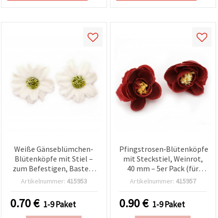
Weiße Gänseblümchen-
Pfingstrosen‑Blütenköpfe
Blütenköpfe mit Stiel –
mit Steckstiel, Weinrot,
zum Befestigen, Basteln
40 mm – 5er Pack (für
& für Floristik, 45 mm –
Basteln & Floristik)
Artikelnummer:
415953
Artikelnummer:
415957
10er-Pack
0.70
€
0.90
€
1-9 Paket
1-9 Paket