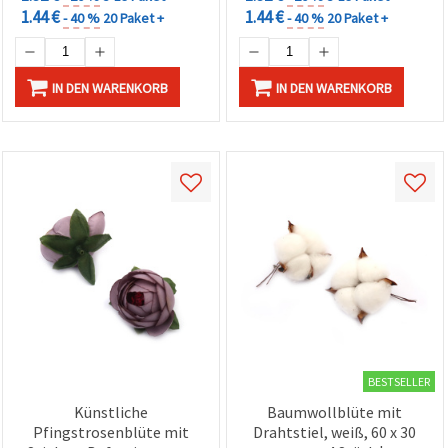
1.44 €
1.44 €
- 40 %
20 Paket +
- 40 %
20 Paket +
IN DEN WARENKORB
IN DEN WARENKORB
BESTSELLER
Künstliche
Baumwollblüte mit
Pfingstrosenblüte mit
Drahtstiel, weiß, 60 x 30