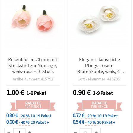
Rosenblüten 20 mm mit
Elegante künstliche
Steckstiel zur Montage,
Pfingstrosen-
weiß-rosa – 10 Stück
Blütenköpfe, weiß, 40
mm – 5 Stück für Basteln,
Artikelnummer:
415792
Artikelnummer:
415795
Floristik & Deko
1.00
€
0.90
€
1-9 Paket
1-9 Paket
RABATTE
RABATTE
FÜR MENGE
FÜR MENGE
0.80 €
0.72 €
- 20 %
10-19 Paket
- 20 %
10-19 Paket
0.60 €
0.54 €
- 40 %
20 Paket +
- 40 %
20 Paket +