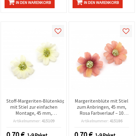
IN DEN WARENKORB
IN DEN WARENKORB
Stoff‑Margeriten‑Blütenköpfe
Margeritenblüte mit Stiel
mit Stiel zur einfachen
zum Anbringen, 45 mm,
Montage, 45 mm,
Rosa Farbverlauf – 10
Hellgelb – 10 Stück (zum
Stück für DIY/Basteln,
Artikelnummer:
415109
Artikelnummer:
415186
Basteln & Dekorieren)
Hochzeitsdeko, Sträuße,
Gestecke,
0.70
€
0.70
€
1-9 Paket
1-9 Paket