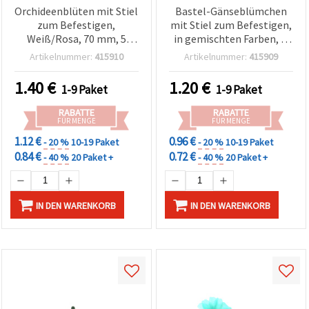
Orchideenblüten mit Stiel
Bastel-Gänseblümchen
zum Befestigen,
mit Stiel zum Befestigen,
Weiß/Rosa, 70 mm, 5
in gemischten Farben, Ø
Stück – DIY, Basteln,
45 mm - 10 Stück
Artikelnummer:
415910
Artikelnummer:
415909
Floristik & Hochzeitsdeko
1.40
€
1.20
€
1-9 Paket
1-9 Paket
RABATTE
RABATTE
FÜR MENGE
FÜR MENGE
1.12 €
0.96 €
- 20 %
10-19 Paket
- 20 %
10-19 Paket
0.84 €
0.72 €
- 40 %
20 Paket +
- 40 %
20 Paket +
IN DEN WARENKORB
IN DEN WARENKORB