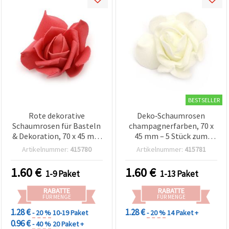
BESTSELLER
Rote dekorative
Deko‑Schaumrosen
Schaumrosen für Basteln
champagnerfarben, 70 x
& Dekoration, 70 x 45 mm
45 mm – 5 Stück zum
- 5 Stück
Basteln & Dekorieren
Artikelnummer:
415780
Artikelnummer:
415781
1.60
€
1.60
€
1-9 Paket
1-13 Paket
RABATTE
RABATTE
FÜR MENGE
FÜR MENGE
1.28 €
1.28 €
- 20 %
10-19 Paket
- 20 %
14 Paket +
0.96 €
- 40 %
20 Paket +