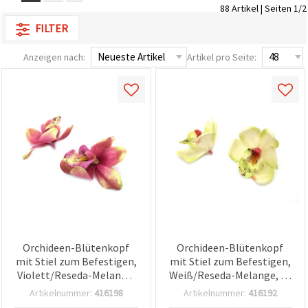
88 Artikel | Seiten 1/2
zu
analysieren
FILTER
sowie
relevantere
Inhalte und
Anzeigen nach:
Artikel pro Seite:
Werbung
anzuzeigen,
auch mit
Unterstützung
unserer
Partner für
Analyse
und
Marketing.
Sie können
alle
Cookies
akzeptieren,
ablehnen
oder Ihre
Auswahl in
Orchideen-Blütenkopf
Orchideen-Blütenkopf
den
Einstellungen
mit Stiel zum Befestigen,
mit Stiel zum Befestigen,
individuell
Violett/Reseda-Melange,
Weiß/Reseda-Melange, 70
festlegen.
70 mm – 5 Stück, für
mm – 5 Stück (für Basteln
Ihre
Artikelnummer:
416198
Artikelnummer:
416192
Basteln & Floristik
& Floristik)
Einwilligung