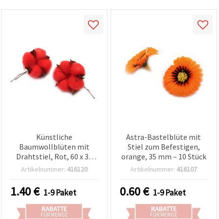
Künstliche
Astra-Bastelblüte mit
Baumwollblüten mit
Stiel zum Befestigen,
Drahtstiel, Rot, 60 x 30
orange, 35 mm – 10 Stück
mm, 4 Stück – Deko- &
Artikelnummer:
416120
Artikelnummer:
416107
Bastelblumen für Kränze,
Sträuße, Floristik &
1.40
€
0.60
€
1-9 Paket
1-9 Paket
Wohndeko
RABATTE
RABATTE
FÜR MENGE
FÜR MENGE