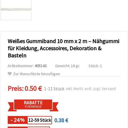
zu
analysieren
sowie
relevantere
Inhalte und
Werbung
anzuzeigen,
auch mit
Weißes Gummiband 10 mm x 2 m – Nähgummi
Unterstützung
unserer
für Kleidung, Accessoires, Dekoration &
Partner für
Basteln
Analyse
und
Marketing.
Artikelnummer:
405142
Gewicht: 16 gr.
Stück: 1
Sie können
Zur Wunschliste hinzufügen
alle
Cookies
akzeptieren,
Preis:
0.50 €
1-11 Stück
inkl. MwSt. evtl. zzgl. Versand
ablehnen
oder Ihre
Auswahl in
RABATTE
den
FÜR MENGE
Einstellungen
individuell
festlegen.
- 24
0.38 €
%
12-59 Stück
Ihre
Einwilligung