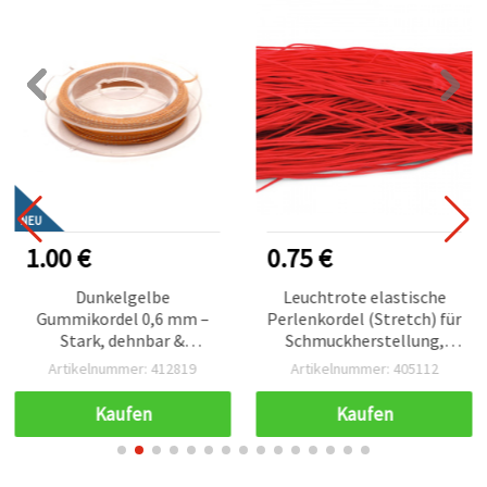
NEU
1.00 €
0.75 €
Dunkelgelbe
Leuchtrote elastische
Gummikordel 0,6 mm –
Perlenkordel (Stretch) für
Stark, dehnbar &
Schmuckherstellung,
dekorative Bastelschnur,
Armbänder & DIY-Basteln
Artikelnummer: 412819
Artikelnummer: 405112
ca. 10 m Rolle
– 1 mm, ca. 22 m
Kaufen
Kaufen