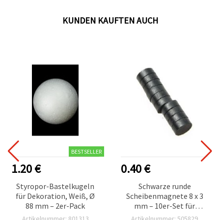
KUNDEN KAUFTEN AUCH
BESTSELLER
1.20 €
0.40 €
Styropor-Bastelkugeln
Schwarze runde
für Dekoration, Weiß, Ø
Scheibenmagnete 8 x 3
88 mm – 2er-Pack
mm – 10er-Set für
Basteln, Hobby, DIY,
Artikelnummer: 801313
Artikelnummer: 505829