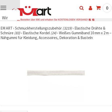
0
Wir
Bestellen über 80€ und erhalten Sie KOSTENLOSEN VERSAND!
verwenden
EM ART
›
Schmuckherstellungszubehör
(3219)
›
Elastische Drähte &
Cookies
Schnüre
(83)
›
Elastische Kordel
(24)
›
Weißes Gummiband 10 mm x 2 m –
🍪 Wir
Nähgummi für Kleidung, Accessoires, Dekoration & Basteln
verwenden
Cookies
und
ähnliche
Technologien,
um das
ordnungsgemäße
Funktionieren
der Website
sicherzustellen,
Ihr
Nutzungserlebnis
zu
verbessern
und, mit
Ihrer
Einwilligung,
den
Datenverkehr