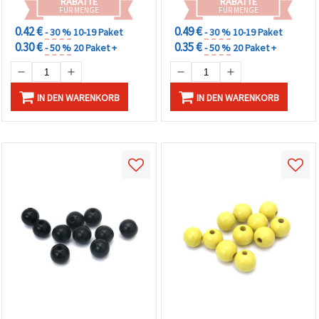
RABATTE
RABATTE
Bastelprojekte
FÜR MENGE
FÜR MENGE
0.42 €
0.49 €
- 30 %
10-19 Paket
- 30 %
10-19 Paket
0.30 €
0.35 €
- 50 %
20 Paket +
- 50 %
20 Paket +
IN DEN WARENKORB
IN DEN WARENKORB