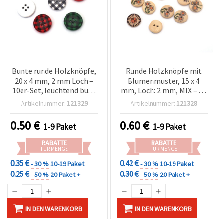
Bunte runde Holzknöpfe,
Runde Holzknöpfe mit
20 x 4 mm, 2 mm Loch –
Blumenmuster, 15 x 4
10er-Set, leuchtend bunt
mm, Loch: 2 mm, MIX – 20
sortiert (gemischt) – für
Stück
Artikelnummer:
121329
Artikelnummer:
121328
Nähen,
Schmuckherstellung &
0.50
€
0.60
€
1-9 Paket
1-9 Paket
kreative DIY-Projekte
RABATTE
RABATTE
FÜR MENGE
FÜR MENGE
0.35 €
0.42 €
- 30 %
10-19 Paket
- 30 %
10-19 Paket
0.25 €
0.30 €
- 50 %
20 Paket +
- 50 %
20 Paket +
IN DEN WARENKORB
IN DEN WARENKORB