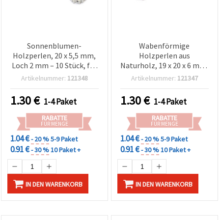
Sonnenblumen-
Wabenförmige
Holzperlen, 20 x 5,5 mm,
Holzperlen aus
Loch 2 mm – 10 Stück, für
Naturholz, 19 x 20 x 6 mm,
Basteln &
Loch 2 mm – 10 Stück
Artikelnummer:
121348
Artikelnummer:
121347
Schmuckherstellung
1.30
€
1.30
€
1-4 Paket
1-4 Paket
RABATTE
RABATTE
FÜR MENGE
FÜR MENGE
1.04 €
1.04 €
- 20 %
5-9 Paket
- 20 %
5-9 Paket
0.91 €
0.91 €
- 30 %
10 Paket +
- 30 %
10 Paket +
IN DEN WARENKORB
IN DEN WARENKORB