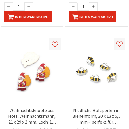
IN DEN WARENKORB
IN DEN WARENKORB
Weihnachtsknöpfe aus
Niedliche Holzperlen in
Holz, Weihnachtsmann,
Bienenform, 20 x 13 x 5,5
21 x 29 x 2 mm, Loch: 1,5
mm – perfekt für
mm – 10 Stück
Schmuck, Basteln & DIY,