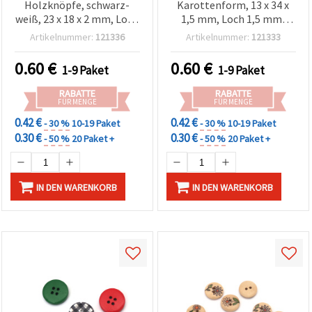
Holzknöpfe, schwarz-
Karottenform, 13 x 34 x
weiß, 23 x 18 x 2 mm, Loch
1,5 mm, Loch 1,5 mm,
1 mm – Set mit 10 Stück
Orange, 10er-Pack
Artikelnummer:
121336
Artikelnummer:
121333
für Nähen,
Schmuckherstellung &
0.60
€
0.60
€
1-9 Paket
1-9 Paket
kreative DIY-
Bastelprojekte
RABATTE
RABATTE
FÜR MENGE
FÜR MENGE
0.42 €
0.42 €
- 30 %
10-19 Paket
- 30 %
10-19 Paket
0.30 €
0.30 €
- 50 %
20 Paket +
- 50 %
20 Paket +
IN DEN WARENKORB
IN DEN WARENKORB