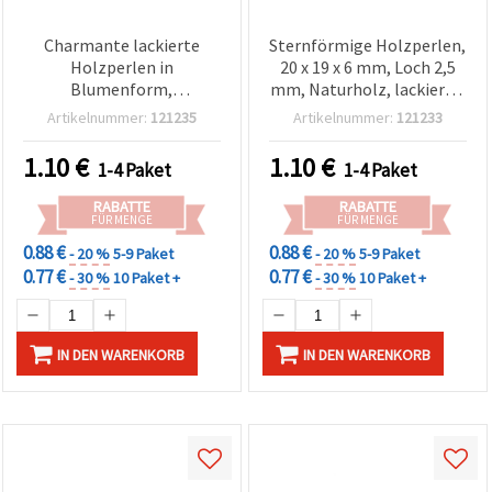
Charmante lackierte
Sternförmige Holzperlen,
Holzperlen in
20 x 19 x 6 mm, Loch 2,5
Blumenform,
mm, Naturholz, lackiert –
Naturholzfarbe, 19 x 18 x
Packung mit 20 Stück
Artikelnummer:
121235
Artikelnummer:
121233
6 mm, Loch 2 mm – 20
Stück für
1.10
€
1.10
€
1-4 Paket
1-4 Paket
Schmuckherstellung &
kreative DIY-
RABATTE
RABATTE
Bastelprojekte
FÜR MENGE
FÜR MENGE
0.88 €
0.88 €
- 20 %
5-9 Paket
- 20 %
5-9 Paket
0.77 €
0.77 €
- 30 %
10 Paket +
- 30 %
10 Paket +
IN DEN WARENKORB
IN DEN WARENKORB