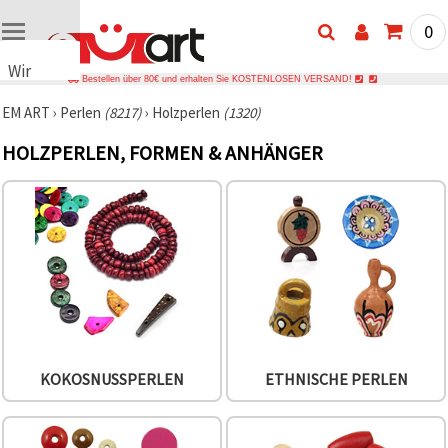
0
Wir
Bestellen über 80€ und erhalten Sie KOSTENLOSEN VERSAND!
verwenden
EM ART
›
Perlen
(8217)
›
Holzperlen
(1320)
Cookies
🍪 Wir
HOLZPERLEN, FORMEN & ANHÄNGER
verwenden
Cookies
und
ähnliche
Technologien,
um das
ordnungsgemäße
Funktionieren
der Website
sicherzustellen,
Ihr
Nutzungserlebnis
zu
verbessern
KOKOSNUSSPERLEN
ETHNISCHE PERLEN
und, mit
Ihrer
Einwilligung,
den
Datenverkehr