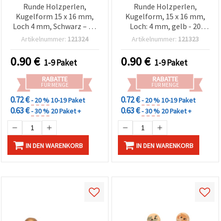
Runde Holzperlen,
Runde Holzperlen,
Kugelform 15 x 16 mm,
Kugelform, 15 x 16 mm,
Loch 4 mm, Schwarz – 20
Loch: 4 mm, gelb - 20
Stück
Stück
Artikelnummer:
121324
Artikelnummer:
121323
0.90
€
0.90
€
1-9 Paket
1-9 Paket
RABATTE
RABATTE
FÜR MENGE
FÜR MENGE
0.72 €
0.72 €
- 20 %
10-19 Paket
- 20 %
10-19 Paket
0.63 €
0.63 €
- 30 %
20 Paket +
- 30 %
20 Paket +
IN DEN WARENKORB
IN DEN WARENKORB