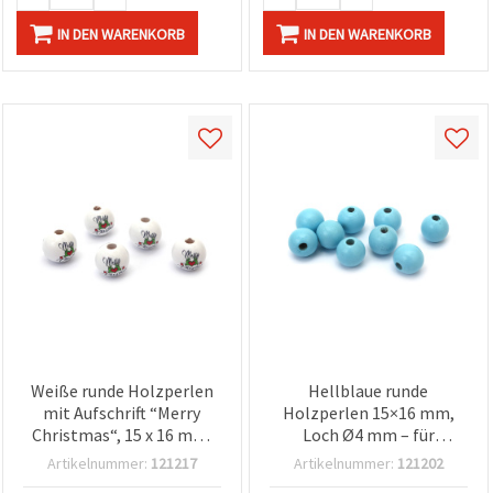
IN DEN WARENKORB
IN DEN WARENKORB
Weiße runde Holzperlen
Hellblaue runde
mit Aufschrift “Merry
Holzperlen 15×16 mm,
Christmas“, 15 x 16 mm,
Loch Ø4 mm – für
Loch 4 mm - 10er-Pack
Schmuckherstellung,
Artikelnummer:
121217
Artikelnummer:
121202
Armbänder, Ketten,