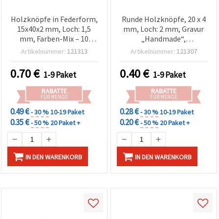
Holzknöpfe in Federform,
Runde Holzknöpfe, 20 x 4
15x40x2 mm, Loch: 1,5
mm, Loch: 2 mm, Gravur
mm, Farben-Mix – 10
„Handmade“,
Stück
Naturholzfarbe – 10 Stück
Artikelnummer:
121313
Artikelnummer:
121307
0.70
€
0.40
€
1-9 Paket
1-9 Paket
RABATTE
RABATTE
FÜR MENGE
FÜR MENGE
0.49 €
0.28 €
- 30 %
10-19 Paket
- 30 %
10-19 Paket
0.35 €
0.20 €
- 50 %
20 Paket +
- 50 %
20 Paket +
IN DEN WARENKORB
IN DEN WARENKORB