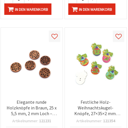
IN DEN WARENKORB
IN DEN WARENKORB
Elegante runde
Festliche Holz-
Holzknöpfe in Braun, 25 x
Weihnachtskugel-
5,5 mm, 2 mm Loch –
Knöpfe, 27×35×2 mm,
10er-Set für Nähen,
Loch 1,5 mm – 10er-Set
Artikelnummer:
121231
Artikelnummer:
121354
Schmuckherstellung &
Deko-Knöpfe für