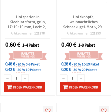
Holzperlen in
Holzknöpfe,
Kleeblattform, grün,
weihnachtliches
17×19×10 mm, Loch: 2,5
Schneekugel-Motiv, 29 x
mm – 5 Stück
30 x 2 mm, Loch: 1,5 mm –
Artikelnummer:
121378
Artikelnummer:
121353
5 Stück
0.60
€
0.40
€
1-4 Paket
1-9 Paket
RABATTE
RABATTE
FÜR MENGE
FÜR MENGE
0.48 €
0.28 €
- 20 %
5-9 Paket
- 30 %
10-19 Paket
0.42 €
0.20 €
- 30 %
10 Paket +
- 50 %
20 Paket +
IN DEN WARENKORB
IN DEN WARENKORB