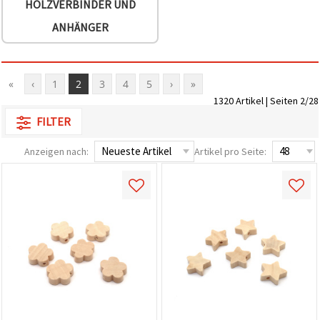
HOLZVERBINDER UND
ANHÄNGER
«
‹
1
2
3
4
5
›
»
1320 Artikel | Seiten 2/28
FILTER
Anzeigen nach:
Artikel pro Seite: