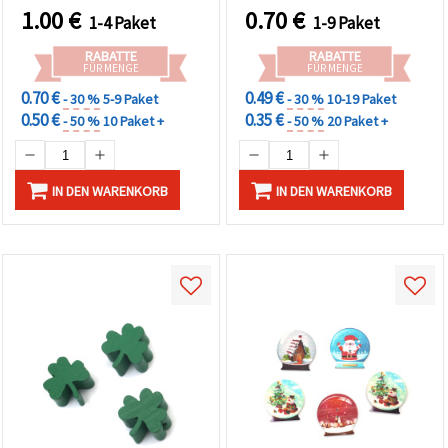
kreative DIY-
Weihnachtsbasteln & DIY
1.00
€
0.70
€
1-4 Paket
1-9 Paket
Bastelprojekte
RABATTE
RABATTE
FÜR MENGE
FÜR MENGE
0.70 €
0.49 €
- 30 %
5-9 Paket
- 30 %
10-19 Paket
0.50 €
0.35 €
- 50 %
10 Paket +
- 50 %
20 Paket +
IN DEN WARENKORB
IN DEN WARENKORB