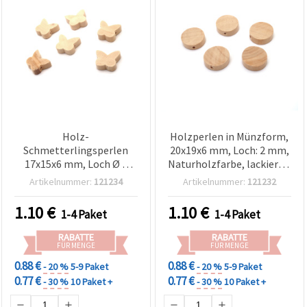
Holz-
Holzperlen in Münzform,
Schmetterlingsperlen
20x19x6 mm, Loch: 2 mm,
17x15x6 mm, Loch Ø 2
Naturholzfarbe, lackiert –
mm, Naturholz lackiert –
20 Stück
Artikelnummer:
121234
Artikelnummer:
121232
20 Stück
1.10
€
1.10
€
1-4 Paket
1-4 Paket
RABATTE
RABATTE
FÜR MENGE
FÜR MENGE
0.88 €
0.88 €
- 20 %
5-9 Paket
- 20 %
5-9 Paket
0.77 €
0.77 €
- 30 %
10 Paket +
- 30 %
10 Paket +