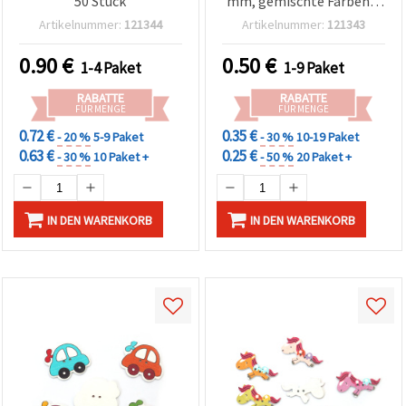
50 Stück
mm, gemischte Farben –
20 Stk., für Näharbeiten,
Artikelnummer:
121344
Artikelnummer:
121343
Dekoration,
Scrapbooking & DIY-
0.90
€
0.50
€
1-4 Paket
1-9 Paket
Bastelprojekte
RABATTE
RABATTE
FÜR MENGE
FÜR MENGE
0.72 €
0.35 €
- 20 %
5-9 Paket
- 30 %
10-19 Paket
0.63 €
0.25 €
- 30 %
10 Paket +
- 50 %
20 Paket +
IN DEN WARENKORB
IN DEN WARENKORB