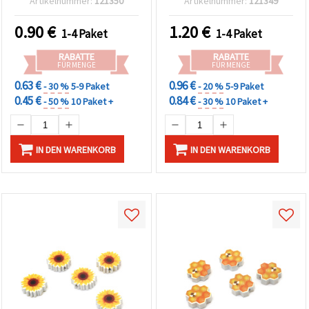
Artikelnummer:
121350
Artikelnummer:
121349
Loch 2 mm, 10er-Set
(gemischt)
0.90
€
1.20
€
1-4 Paket
1-4 Paket
RABATTE
RABATTE
FÜR MENGE
FÜR MENGE
0.63 €
0.96 €
- 30 %
5-9 Paket
- 20 %
5-9 Paket
0.45 €
0.84 €
- 50 %
10 Paket +
- 30 %
10 Paket +
IN DEN WARENKORB
IN DEN WARENKORB