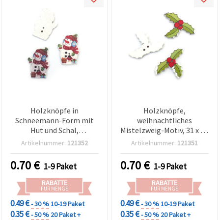
Holzknöpfe in
Holzknöpfe,
Schneemann-Form mit
weihnachtliches
Hut und Schal,
Mistelzweig-Motiv, 31 x 21
mehrfarbig bedruckt –
x 2 mm, Loch: 1 mm, 10er-
Artikelnummer:
121352
Artikelnummer:
121351
Weihnachtsdeko, 24×35×2
Pack, zum Basteln &
mm, Loch Ø 1,5 mm, 10
Nähen
0.70
€
0.70
€
1-9 Paket
1-9 Paket
Stück, für Nähen,
Scrapbooking,
RABATTE
RABATTE
Kartenbasteln & DIY
FÜR MENGE
FÜR MENGE
0.49 €
0.49 €
- 30 %
10-19 Paket
- 30 %
10-19 Paket
0.35 €
0.35 €
- 50 %
20 Paket +
- 50 %
20 Paket +