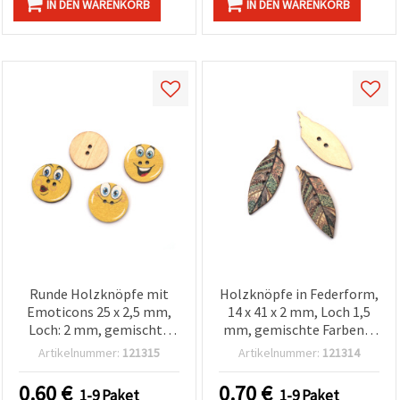
IN DEN WARENKORB
IN DEN WARENKORB
Runde Holzknöpfe mit
Holzknöpfe in Federform,
Emoticons 25 x 2,5 mm,
14 x 41 x 2 mm, Loch 1,5
Loch: 2 mm, gemischte
mm, gemischte Farben –
Motive – 10 Stück
10 Stück
Artikelnummer:
121315
Artikelnummer:
121314
0.60
€
0.70
€
1-9 Paket
1-9 Paket