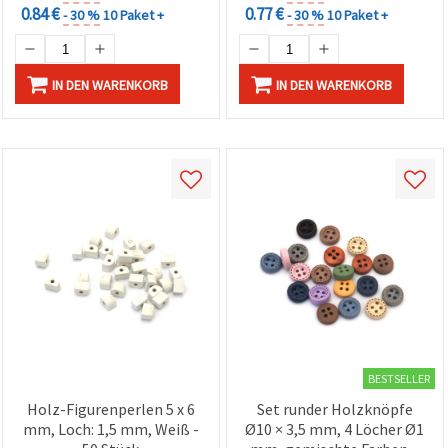
0.84 €
0.77 €
- 30 %
10 Paket +
- 30 %
10 Paket +
IN DEN WARENKORB
IN DEN WARENKORB
BESTSELLER
Holz-Figurenperlen 5 x 6
Set runder Holzknöpfe
mm, Loch: 1,5 mm, Weiß -
Ø10 × 3,5 mm, 4 Löcher Ø1