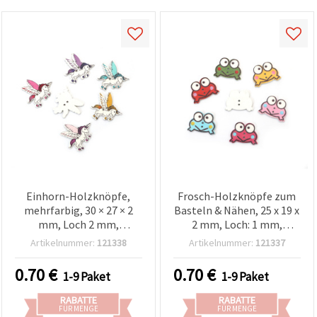
Einhorn-Holzknöpfe,
Frosch-Holzknöpfe zum
mehrfarbig, 30 × 27 × 2
Basteln & Nähen, 25 x 19 x
mm, Loch 2 mm,
2 mm, Loch: 1 mm,
gemischte Motive – 10er-
Mischfarben – 10 Stück
Artikelnummer:
121338
Artikelnummer:
121337
Set für Scrapbooking,
Nähen & Dekorationen
0.70
€
0.70
€
1-9 Paket
1-9 Paket
RABATTE
RABATTE
FÜR MENGE
FÜR MENGE