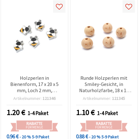
Holzperlen in
Runde Holzperlen mit
Bienenform, 17 x 20 x 5
Smiley-Gesicht, in
mm, Loch 2 mm,
Naturholzfarbe, 18 x 19
Naturholz – 10 Stück
mm, Loch: 5 mm - 5 Stück
Artikelnummer:
121346
Artikelnummer:
121345
1.20
€
1.10
€
1-4 Paket
1-4 Paket
RABATTE
RABATTE
FÜR MENGE
FÜR MENGE
0.96 €
0.88 €
- 20 %
5-9 Paket
- 20 %
5-9 Paket