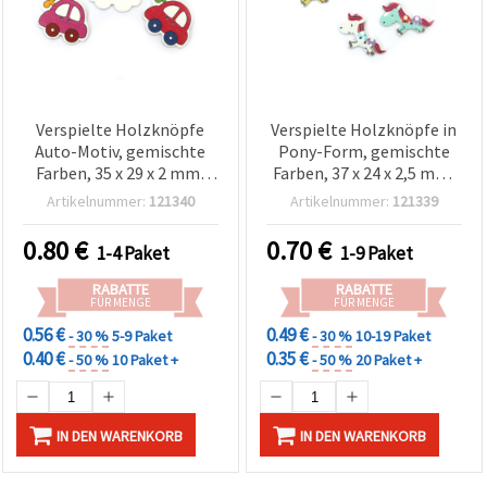
Verspielte Holzknöpfe
Verspielte Holzknöpfe in
Auto-Motiv, gemischte
Pony-Form, gemischte
Farben, 35 x 29 x 2 mm,
Farben, 37 x 24 x 2,5 mm,
mit 1,5 mm Loch – Set
Loch Ø 1,5 mm – 10er-Set
Artikelnummer:
121340
Artikelnummer:
121339
mit 10 Stück für Nähen,
für Nähen, Schmuck &
Schmuckherstellung &
kreative DIY-
0.80
€
0.70
€
1-4 Paket
1-9 Paket
kreative DIY-
Bastelprojekte
Bastelprojekte
RABATTE
RABATTE
FÜR MENGE
FÜR MENGE
0.56 €
0.49 €
- 30 %
5-9 Paket
- 30 %
10-19 Paket
0.40 €
0.35 €
- 50 %
10 Paket +
- 50 %
20 Paket +
IN DEN WARENKORB
IN DEN WARENKORB