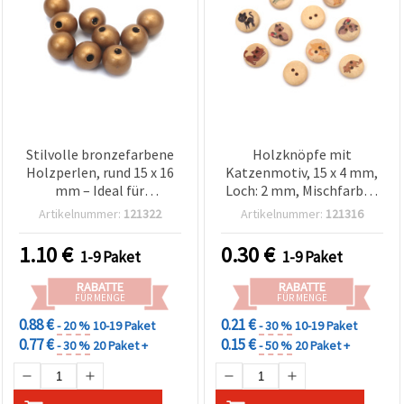
Stilvolle bronzefarbene
Holzknöpfe mit
Holzperlen, rund 15 x 16
Katzenmotiv, 15 x 4 mm,
mm – Ideal für
Loch: 2 mm, Mischfarben
Schmuckherstellung,
(sortiert) – 10 Stück
Artikelnummer:
121322
Artikelnummer:
121316
Basteln & kreatives DIY,
Loch 4 mm, 20 Stück
1.10
€
0.30
€
1-9 Paket
1-9 Paket
RABATTE
RABATTE
FÜR MENGE
FÜR MENGE
0.88 €
0.21 €
- 20 %
10-19 Paket
- 30 %
10-19 Paket
0.77 €
0.15 €
- 30 %
20 Paket +
- 50 %
20 Paket +