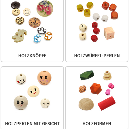
können Sie
jederzeit
ändern
oder
widerrufen.
Impressum
Datenschutzerklärung
Cookie-
Richtlinie
Alle
HOLZKNÖPFE
HOLZWÜRFEL-PERLEN
akzeptieren
Cookie-
Einstellungen
HOLZPERLEN MIT GESICHT
HOLZFORMEN