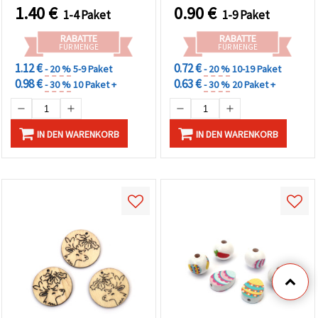
Makramee & Deko – 20er-
1.40
€
0.90
€
1-4 Paket
1-9 Paket
Set
RABATTE
RABATTE
FÜR MENGE
FÜR MENGE
1.12 €
0.72 €
- 20 %
5-9 Paket
- 20 %
10-19 Paket
0.98 €
0.63 €
- 30 %
10 Paket +
- 30 %
20 Paket +
IN DEN WARENKORB
IN DEN WARENKORB