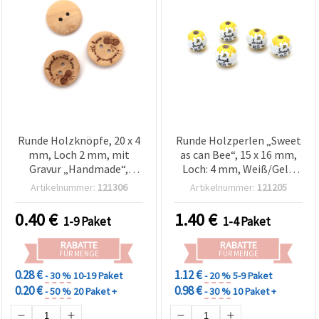
Runde Holzknöpfe, 20 x 4
Runde Holzperlen „Sweet
mm, Loch 2 mm, mit
as can Bee“, 15 x 16 mm,
Gravur „Handmade“,
Loch: 4 mm, Weiß/Gelb
Naturholzfarbe – 10 Stück
(gemischt) - 10 Stück
Artikelnummer:
121306
Artikelnummer:
121205
0.40
€
1.40
€
1-9 Paket
1-4 Paket
RABATTE
RABATTE
FÜR MENGE
FÜR MENGE
0.28 €
1.12 €
- 30 %
10-19 Paket
- 20 %
5-9 Paket
0.20 €
0.98 €
- 50 %
20 Paket +
- 30 %
10 Paket +