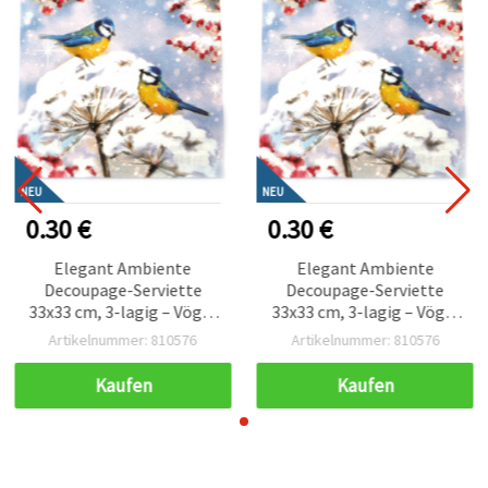
NEU
NEU
0.30 €
0.30 €
Elegant Ambiente
Elegant Ambiente
Decoupage-Serviette
Decoupage-Serviette
33x33 cm, 3-lagig – Vögel
33x33 cm, 3-lagig – Vögel
im Schnee Motiv, ideal für
im Schnee Motiv, ideal für
Artikelnummer: 810576
Artikelnummer: 810576
Winter-Basteln, saisonale
Winter-Basteln, saisonale
Deko & DIY-Kunstprojekte
Deko & DIY-Kunstprojekte
Kaufen
Kaufen