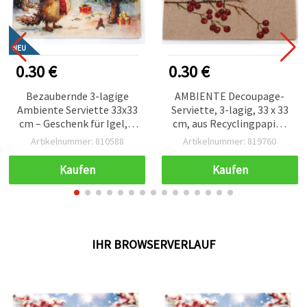
NEU
0.30 €
0.30 €
Bezaubernde 3-lagige
AMBIENTE Decoupage-
Ambiente Serviette 33x33
Serviette, 3-lagig, 33 x 33
cm – Geschenk für Igel, 1
cm, aus Recyclingpapier,
Stück – Perfekt für süße &
Weihnachts-Rotkehlchen
Artikelnummer: 810588
Artikelnummer: 819760
kreative Decoupage-,
Natur, 1 Stück
Bastel- und
Kaufen
Kaufen
Serviettentechnik-
Projekte
IHR BROWSERVERLAUF