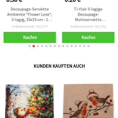
Decoupage-Serviette
Ti-flair 3-lagige
Ambiente “Flower Love“,
Decoupage-
3-lagig, 33x33 cm - 1
Motivserviette
Stück
“Stechpalme & Mistel“
Artikelnummer: 811377
Artikelnummer: 811741
33x33 cm – 1 Stück
Kaufen
Kaufen
KUNDEN KAUFTEN AUCH