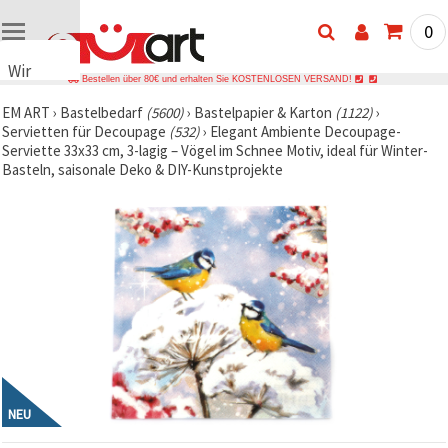
0
Wir
Bestellen über 80€ und erhalten Sie KOSTENLOSEN VERSAND!
verwenden
EM ART
›
Bastelbedarf
(5600)
›
Bastelpapier & Karton
(1122)
›
Cookies
Servietten für Decoupage
(532)
›
Elegant Ambiente Decoupage-
🍪 Wir
Serviette 33x33 cm, 3-lagig – Vögel im Schnee Motiv, ideal für Winter-
verwenden
Basteln, saisonale Deko & DIY-Kunstprojekte
Cookies
und
ähnliche
Technologien,
um das
ordnungsgemäße
Funktionieren
der Website
sicherzustellen,
Ihr
Nutzungserlebnis
zu
verbessern
und, mit
Ihrer
NEU
Einwilligung,
den
Datenverkehr