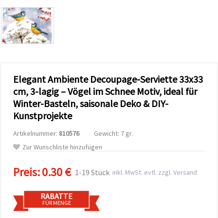
zu
analysieren
sowie
relevantere
Inhalte und
Werbung
anzuzeigen,
auch mit
Unterstützung
Elegant Ambiente Decoupage-Serviette 33x33
unserer
Partner für
cm, 3-lagig – Vögel im Schnee Motiv, ideal für
Analyse
und
Winter-Basteln, saisonale Deko & DIY-
Marketing.
Kunstprojekte
Sie können
alle
Artikelnummer:
810576
Gewicht: 7 gr.
Cookies
akzeptieren,
Zur Wunschliste hinzufügen
ablehnen
oder Ihre
Auswahl in
Preis:
0.30 €
1-19 Stück
inkl. MwSt. evtl. zzgl. Versand
den
Einstellungen
individuell
RABATTE
festlegen.
FÜR MENGE
Ihre
Einwilligung