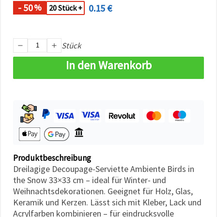
können Sie
- 50
0.15 €
%
20 Stück +
jederzeit
ändern
oder
widerrufen.
Impressum
Stück
Datenschutzerklärung
Cookie-
In den Warenkorb
Richtlinie
Alle
akzeptieren
Cookie-
Einstellungen
Produktbeschreibung
Dreilagige Decoupage-Serviette Ambiente Birds in
the Snow 33×33 cm – ideal für Winter- und
Weihnachtsdekorationen. Geeignet für Holz, Glas,
Keramik und Kerzen. Lässt sich mit Kleber, Lack und
Acrylfarben kombinieren – für eindrucksvolle