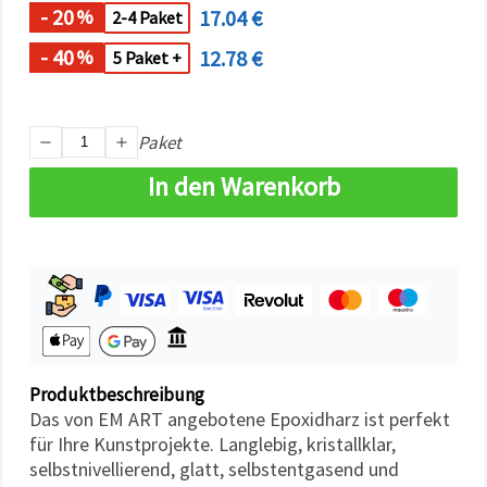
können Sie
- 20
17.04 €
%
2-4 Paket
jederzeit
ändern
- 40
12.78 €
%
5 Paket +
oder
widerrufen.
Impressum
Datenschutzerklärung
Cookie-
Paket
Richtlinie
In den Warenkorb
Alle
akzeptieren
Cookie-
Einstellungen
Produktbeschreibung
Das von EM ART angebotene Epoxidharz ist perfekt
für Ihre Kunstprojekte. Langlebig, kristallklar,
selbstnivellierend, glatt, selbstentgasend und