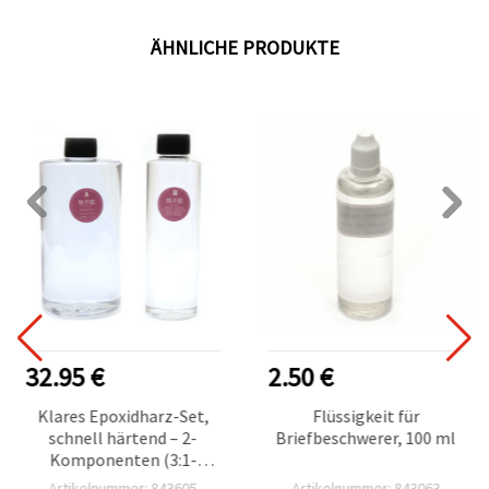
ÄHNLICHE PRODUKTE
32.95 €
2.50 €
Klares Epoxidharz-Set,
Flüssigkeit für
schnell härtend – 2-
Briefbeschwerer, 100 ml
Komponenten (3:1-
Mischung), 1 kg Gesamt
Artikelnummer: 843605
Artikelnummer: 843063