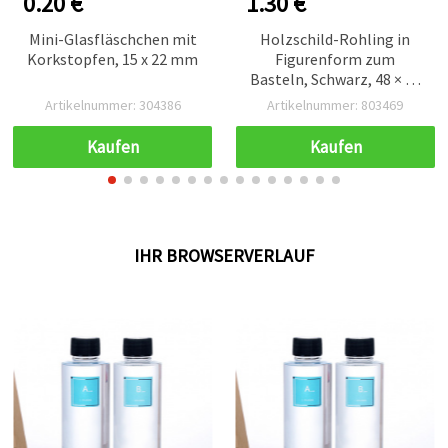
0.20 €
1.30 €
Mini-Glasfläschchen mit
Holzschild-Rohling in
Korkstopfen, 15 x 22 mm
Figurenform zum
Basteln, Schwarz, 48 × 30
× 100 mm – 6 Stück
Artikelnummer: 304386
Artikelnummer: 803469
Kaufen
Kaufen
IHR BROWSERVERLAUF