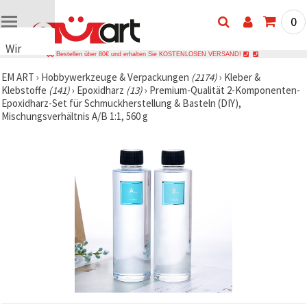
0
Wir
Bestellen über 80€ und erhalten Sie KOSTENLOSEN VERSAND!
verwenden
EM ART
›
Hobbywerkzeuge & Verpackungen
(2174)
›
Kleber &
Cookies
Klebstoffe
(141)
›
Epoxidharz
(13)
›
Premium-Qualität 2-Komponenten-
🍪 Wir
Epoxidharz-Set für Schmuckherstellung & Basteln (DIY),
verwenden
Mischungsverhältnis A/B 1:1, 560 g
Cookies
und
ähnliche
Technologien,
um das
ordnungsgemäße
Funktionieren
der Website
sicherzustellen,
Ihr
Nutzungserlebnis
zu
verbessern
und, mit
Ihrer
Einwilligung,
den
Datenverkehr