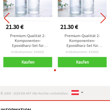
21.30 €
21.30 €
Premium-Qualität 2-
Premium-Qualität 2-
Komponenten-
Komponenten-
Epoxidharz-Set für
Epoxidharz-Set für
Schmuckherstellung &
Schmuckherstellung &
Artikelnummer: 843601
Artikelnummer: 843601
Basteln (DIY),
Basteln (DIY),
Mischungsverhältnis A/B
Mischungsverhältnis A/B
Kaufen
Kaufen
1:1, 560 g
1:1, 560 g
© 2004 - 2026 EM ART Alle Rechte vorbehalten..