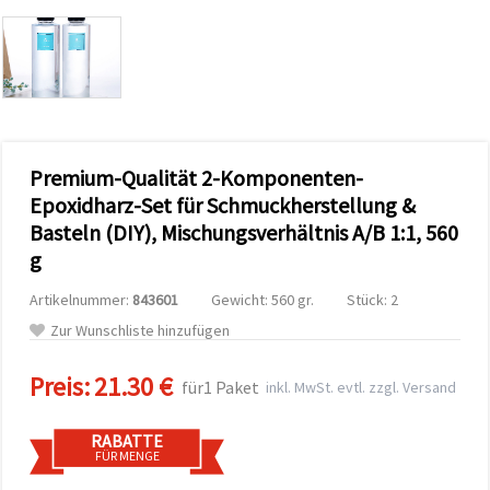
zu
analysieren
sowie
relevantere
Inhalte und
Werbung
anzuzeigen,
auch mit
Unterstützung
Premium-Qualität 2-Komponenten-
unserer
Partner für
Epoxidharz-Set für Schmuckherstellung &
Analyse
und
Basteln (DIY), Mischungsverhältnis A/B 1:1, 560
Marketing.
g
Sie können
alle
Artikelnummer:
843601
Gewicht: 560 gr.
Stück: 2
Cookies
akzeptieren,
Zur Wunschliste hinzufügen
ablehnen
oder Ihre
Auswahl in
Preis:
21.30 €
für1 Paket
inkl. MwSt. evtl. zzgl. Versand
den
Einstellungen
individuell
RABATTE
festlegen.
FÜR MENGE
Ihre
Einwilligung