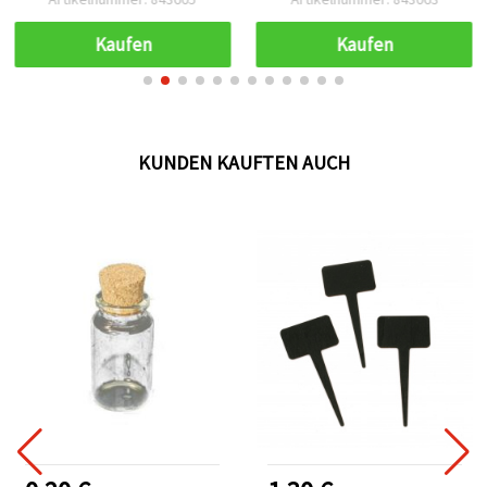
(A: 750 g + B: 250 g) –
kristallklares Gießen,
Kaufen
Kaufen
Beschichten & Kleben für
Schmuckherstellung,
Basteln, DIY & Resin Art
KUNDEN KAUFTEN AUCH