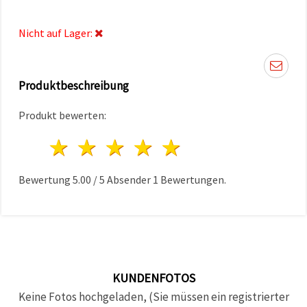
können Sie
jederzeit
ändern
Nicht auf Lager:
oder
widerrufen.
Impressum
Datenschutzerklärung
Cookie-
Produktbeschreibung
Richtlinie
Produkt bewerten:
Alle
1 Stern
2 Sterne
3 Sterne
4 Sterne
5 Sterne
akzeptieren
Cookie-
Bewertung
5.00
/
5
Absender
1
Bewertungen.
Einstellungen
KUNDENFOTOS
Keine Fotos hochgeladen, (Sie müssen ein registrierter