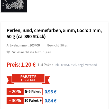
zu
analysieren
sowie
relevantere
Inhalte und
Werbung
anzuzeigen,
Perlen, rund, cremefarben, 5 mm, Loch: 1 mm,
auch mit
Unterstützung
50 g (ca. 890 Stück)
unserer
Partner für
Artikelnummer:
105400
Gewicht: 50 gr.
Analyse
und
Zur Wunschliste hinzufügen
Marketing.
Sie können
Preis:
1.20 €
alle
1-4 Paket
inkl. MwSt. evtl. zzgl. Versand
Cookies
akzeptieren,
ablehnen
RABATTE
oder Ihre
FÜR MENGE
Auswahl in
den
- 20
0.96 €
%
Einstellungen
5-9 Paket
individuell
festlegen.
- 30
0.84 €
%
10 Paket +
Ihre
Einwilligung