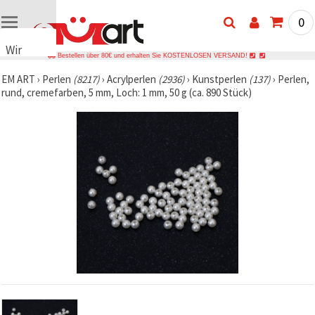
0
Wir
Bestellen über 80€ und erhalten Sie KOSTENLOSEN VERSAND!
verwenden
EM ART
›
Perlen
(8217)
›
Acrylperlen
(2936)
›
Kunstperlen
(137)
›
Perlen,
Cookies
rund, cremefarben, 5 mm, Loch: 1 mm, 50 g (ca. 890 Stück)
🍪 Wir
verwenden
Cookies
und
ähnliche
Technologien,
um das
ordnungsgemäße
Funktionieren
der Website
sicherzustellen,
Ihr
Nutzungserlebnis
zu
verbessern
und, mit
Ihrer
Einwilligung,
den
Datenverkehr