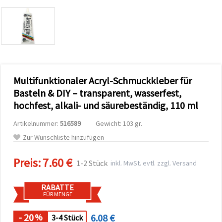
zu
analysieren
sowie
relevantere
Inhalte und
Werbung
anzuzeigen,
auch mit
Unterstützung
Multifunktionaler Acryl-Schmuckkleber für
unserer
Partner für
Basteln & DIY – transparent, wasserfest,
Analyse
und
hochfest, alkali- und säurebeständig, 110 ml
Marketing.
Sie können
Artikelnummer:
516589
Gewicht: 103 gr.
alle
Zur Wunschliste hinzufügen
Cookies
akzeptieren,
ablehnen
Preis:
7.60 €
oder Ihre
1-2 Stück
inkl. MwSt. evtl. zzgl. Versand
Auswahl in
den
Einstellungen
RABATTE
individuell
FÜR MENGE
festlegen.
Ihre
- 20
6.08 €
%
3-4 Stück
Einwilligung