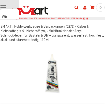
0
Wir
Bestellen über 80€ und erhalten Sie KOSTENLOSEN VERSAND!
verwenden
EM ART
›
Hobbywerkzeuge & Verpackungen
(2175)
›
Kleber &
Cookies
Klebstoffe
(141)
›
Klebstoff
(84)
›
Multifunktionaler Acryl-
🍪 Wir
Schmuckkleber für Basteln & DIY – transparent, wasserfest, hochfest,
verwenden
alkali- und säurebeständig, 110 ml
Cookies
und
ähnliche
Technologien,
um das
ordnungsgemäße
Funktionieren
der Website
sicherzustellen,
Ihr
Nutzungserlebnis
zu
verbessern
und, mit
Ihrer
Einwilligung,
den
Datenverkehr