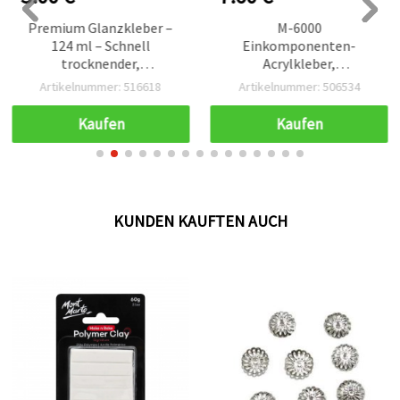
Premium Glanzkleber –
M-6000
124 ml – Schnell
Einkomponenten-
trocknender,
Acrylkleber,
transparenter &
multifunktional –
Artikelnummer: 516618
Artikelnummer: 506534
glänzender Bastelkleber
Bastelkleber für Hobby &
für Serviettentechnik,
DIY, 110 ml
Kaufen
Kaufen
Papierbasteln, Stoff und
Dekoprojekte
KUNDEN KAUFTEN AUCH