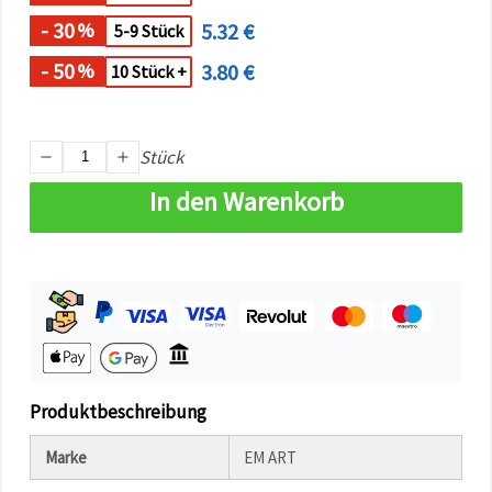
können Sie
jederzeit
- 30
5.32 €
%
5-9 Stück
ändern
oder
- 50
3.80 €
%
10 Stück +
widerrufen.
Impressum
Datenschutzerklärung
Cookie-
Richtlinie
Stück
In den Warenkorb
Alle
akzeptieren
Cookie-
Einstellungen
Produktbeschreibung
Marke
EM ART