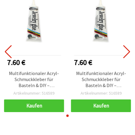
7.60 €
7.60 €
Multifunktionaler Acryl-
Multifunktionaler Acryl-
Schmuckkleber für
Schmuckkleber für
Basteln & DIY –
Basteln & DIY –
transparent, wasserfest,
transparent, wasserfest,
Artikelnummer: 516589
Artikelnummer: 516589
hochfest, alkali- und
hochfest, alkali- und
säurebeständig, 110 ml
säurebeständig, 110 ml
Kaufen
Kaufen