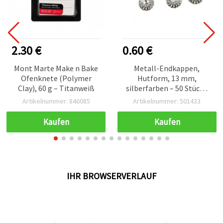
2.30 €
0.60 €
Mont Marte Make n Bake
Metall-Endkappen,
Ofenknete (Polymer
Hutform, 13 mm,
Clay), 60 g – Titanweiß
silberfarben – 50 Stück |
Schmuckzubehör &
Artikelnummer: 846085
Artikelnummer: 501433
Bastelbedarf
Kaufen
Kaufen
IHR BROWSERVERLAUF