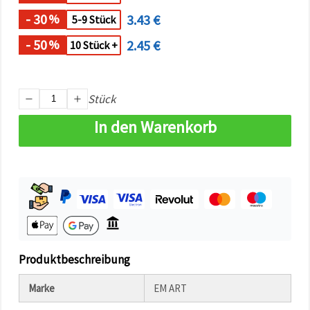
können Sie
jederzeit
- 30
3.43 €
%
5-9 Stück
ändern
oder
- 50
2.45 €
%
10 Stück +
widerrufen.
Impressum
Datenschutzerklärung
Cookie-
Richtlinie
Stück
In den Warenkorb
Alle
akzeptieren
Cookie-
Einstellungen
Produktbeschreibung
Marke
EM ART