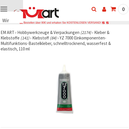
0
Wir
Bestellen über 80€ und erhalten Sie KOSTENLOSEN VERSAND!
verwenden
EM ART
›
Hobbywerkzeuge & Verpackungen
(2174)
›
Kleber &
Cookies
Klebstoffe
(141)
›
Klebstoff
(84)
›
YZ 7000 Einkomponenten-
🍪 Wir
Multifunktions-Bastelkleber, schnelltrocknend, wasserfest &
verwenden
elastisch, 110 ml
Cookies
und
ähnliche
Technologien,
um das
ordnungsgemäße
Funktionieren
der Website
sicherzustellen,
Ihr
Nutzungserlebnis
zu
verbessern
und, mit
Ihrer
Einwilligung,
den
Datenverkehr