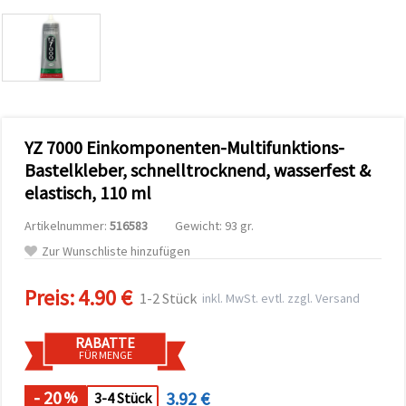
zu
analysieren
sowie
relevantere
Inhalte und
Werbung
anzuzeigen,
auch mit
Unterstützung
YZ 7000 Einkomponenten-Multifunktions-
unserer
Partner für
Bastelkleber, schnelltrocknend, wasserfest &
Analyse
und
elastisch, 110 ml
Marketing.
Sie können
Artikelnummer:
516583
Gewicht: 93 gr.
alle
Zur Wunschliste hinzufügen
Cookies
akzeptieren,
ablehnen
Preis:
4.90 €
oder Ihre
1-2 Stück
inkl. MwSt. evtl. zzgl. Versand
Auswahl in
den
Einstellungen
RABATTE
individuell
FÜR MENGE
festlegen.
Ihre
- 20
3.92 €
%
3-4 Stück
Einwilligung