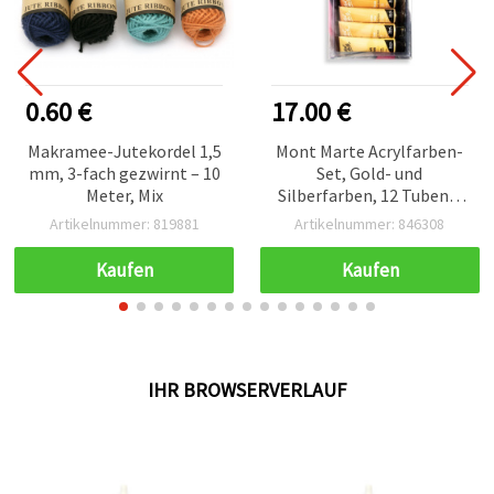
0.60 €
17.00 €
Makramee-Jutekordel 1,5
Mont Marte Acrylfarben-
mm, 3-fach gezwirnt – 10
Set, Gold- und
Meter, Mix
Silberfarben, 12 Tuben à
36 ml
Artikelnummer: 819881
Artikelnummer: 846308
Kaufen
Kaufen
IHR BROWSERVERLAUF