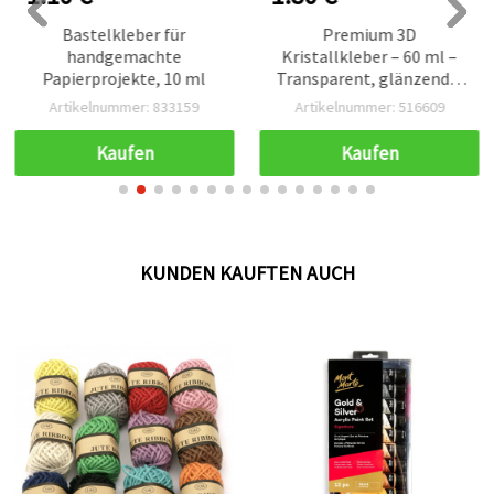
Bastelkleber für
Premium 3D
handgemachte
Kristallkleber – 60 ml –
Papierprojekte, 10 ml
Transparent, glänzend &
ideal für erhabene
Artikelnummer: 833159
Artikelnummer: 516609
glasklare 3D-Effekte auf
Papier, Schmuck und
Kaufen
Kaufen
Deko-Bastelarbeiten
KUNDEN KAUFTEN AUCH