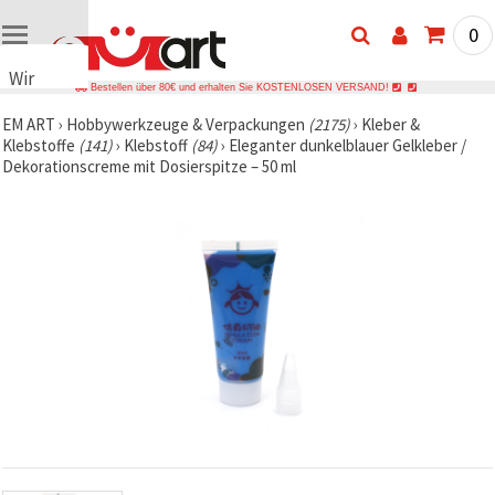
0
Wir
Bestellen über 80€ und erhalten Sie KOSTENLOSEN VERSAND!
verwenden
EM ART
›
Hobbywerkzeuge & Verpackungen
(2175)
›
Kleber &
Cookies
Klebstoffe
(141)
›
Klebstoff
(84)
›
Eleganter dunkelblauer Gelkleber /
🍪 Wir
Dekorationscreme mit Dosierspitze – 50 ml
verwenden
Cookies
und
ähnliche
Technologien,
um das
ordnungsgemäße
Funktionieren
der Website
sicherzustellen,
Ihr
Nutzungserlebnis
zu
verbessern
und, mit
Ihrer
Einwilligung,
den
Datenverkehr