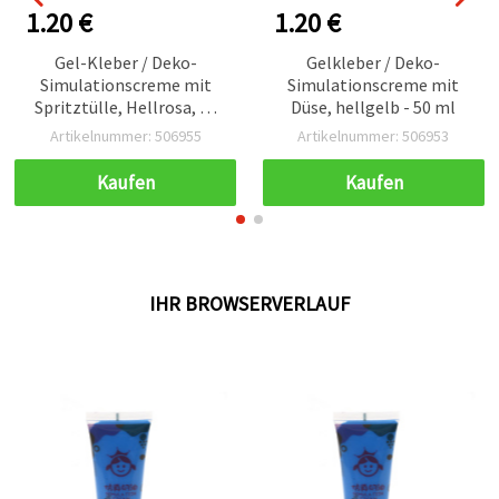
1.20 €
1.20 €
Gel-Kleber / Deko-
Gelkleber / Deko-
Simulationscreme mit
Simulationscreme mit
Spritztülle, Hellrosa, 50
Düse, hellgelb - 50 ml
ml
Artikelnummer: 506955
Artikelnummer: 506953
Kaufen
Kaufen
IHR BROWSERVERLAUF