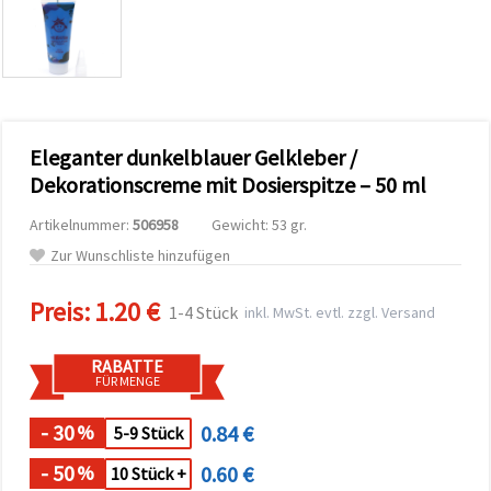
zu
analysieren
sowie
relevantere
Inhalte und
Werbung
anzuzeigen,
auch mit
Eleganter dunkelblauer Gelkleber /
Unterstützung
unserer
Dekorationscreme mit Dosierspitze – 50 ml
Partner für
Analyse
Artikelnummer:
506958
Gewicht: 53 gr.
und
Marketing.
Zur Wunschliste hinzufügen
Sie können
alle
Preis:
1.20 €
Cookies
1-4 Stück
inkl. MwSt. evtl. zzgl. Versand
akzeptieren,
ablehnen
oder Ihre
RABATTE
Auswahl in
FÜR MENGE
den
Einstellungen
individuell
- 30
0.84 €
%
5-9 Stück
festlegen.
Ihre
- 50
0.60 €
%
10 Stück +
Einwilligung