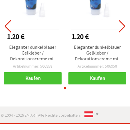
1.20 €
1.20 €
Eleganter dunkelblauer
Eleganter dunkelblauer
Gelkleber /
Gelkleber /
Dekorationscreme mit
Dekorationscreme mit
Dosierspitze – 50 ml
Dosierspitze – 50 ml
Artikelnummer: 506958
Artikelnummer: 506958
Kaufen
Kaufen
© 2004 - 2026 EM ART Alle Rechte vorbehalten..