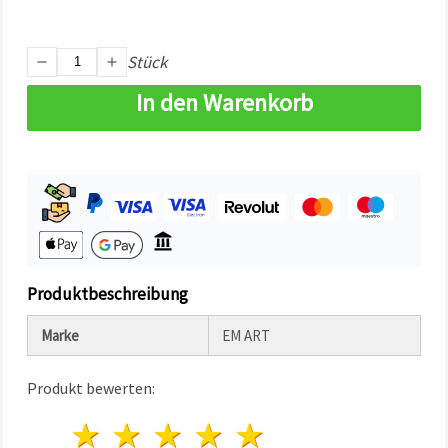
können Sie
jederzeit
ändern
oder
Stück
widerrufen.
Impressum
In den Warenkorb
Datenschutzerklärung
Cookie-
Richtlinie
Alle
akzeptieren
Cookie-
Einstellungen
Produktbeschreibung
Marke
EM ART
Produkt bewerten:
1 Stern
2 Sterne
3 Sterne
4 Sterne
5 Sterne