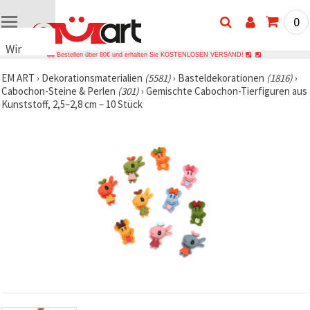
0
Wir
Bestellen über 80€ und erhalten Sie KOSTENLOSEN VERSAND!
verwenden
EM ART
›
Dekorationsmaterialien
(5581)
›
Basteldekorationen
(1816)
›
Cookies
Cabochon-Steine & Perlen
(301)
›
Gemischte Cabochon-Tierfiguren aus
🍪 Wir
Kunststoff, 2,5–2,8 cm – 10 Stück
verwenden
Cookies
und
ähnliche
Technologien,
um das
ordnungsgemäße
Funktionieren
der Website
sicherzustellen,
Ihr
Nutzungserlebnis
zu
verbessern
und, mit
Ihrer
Einwilligung,
den
Datenverkehr