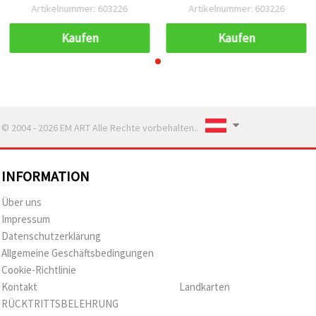
10 Stück
10 Stück
Artikelnummer: 603226
Artikelnummer: 603226
Kaufen
Kaufen
© 2004 - 2026 EM ART Alle Rechte vorbehalten..
INFORMATION
Über uns
Impressum
Datenschutzerklärung
Allgemeine Geschäftsbedingungen
Cookie-Richtlinie
Kontakt
Landkarten
RÜCKTRITTSBELEHRUNG