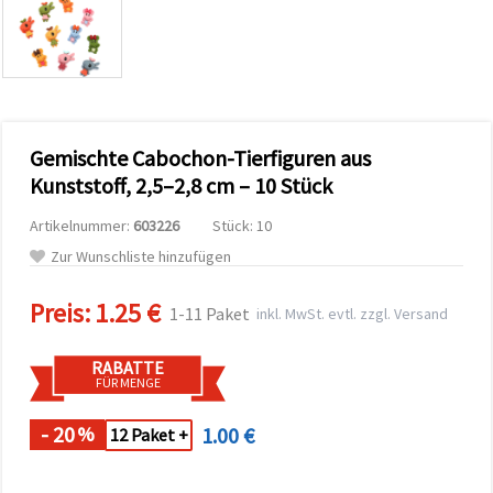
zu
analysieren
sowie
relevantere
Inhalte und
Werbung
anzuzeigen,
auch mit
Gemischte Cabochon-Tierfiguren aus
Unterstützung
unserer
Kunststoff, 2,5–2,8 cm – 10 Stück
Partner für
Analyse
Artikelnummer:
603226
Stück: 10
und
Marketing.
Zur Wunschliste hinzufügen
Sie können
alle
Preis:
1.25 €
Cookies
1-11 Paket
inkl. MwSt. evtl. zzgl. Versand
akzeptieren,
ablehnen
oder Ihre
RABATTE
Auswahl in
FÜR MENGE
den
Einstellungen
individuell
- 20
1.00 €
%
12 Paket +
festlegen.
Ihre
Einwilligung