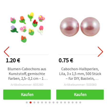
1.20 €
0.75 €
Blumen-Cabochons aus
Cabochon-Halbperlen,
Kunststoff, gemischte
Lila, 3 x 1,5 mm, 500 Stück
Farben, 2,5–3,1 cm – 10
– für DIY, Basteln,
Stück
Dekoration &
Artikelnummer: 603260
Artikelnummer: 503080
Scrapbooking
Kaufen
Kaufen