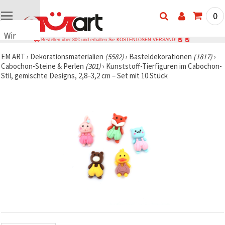
0
Wir
Bestellen über 80€ und erhalten Sie KOSTENLOSEN VERSAND!
verwenden
EM ART
›
Dekorationsmaterialien
(5582)
›
Basteldekorationen
(1817)
›
Cookies
Cabochon-Steine & Perlen
(301)
›
Kunststoff-Tierfiguren im Cabochon-
🍪 Wir
Stil, gemischte Designs, 2,8–3,2 cm – Set mit 10 Stück
verwenden
Cookies
und
ähnliche
Technologien,
um das
ordnungsgemäße
Funktionieren
der Website
sicherzustellen,
Ihr
Nutzungserlebnis
zu
verbessern
und, mit
Ihrer
Einwilligung,
den
Datenverkehr