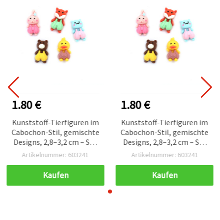
1.80 €
1.80 €
Kunststoff-Tierfiguren im
Kunststoff-Tierfiguren im
Cabochon-Stil, gemischte
Cabochon-Stil, gemischte
Designs, 2,8–3,2 cm – Set
Designs, 2,8–3,2 cm – Set
mit 10 Stück
mit 10 Stück
Artikelnummer: 603241
Artikelnummer: 603241
Kaufen
Kaufen