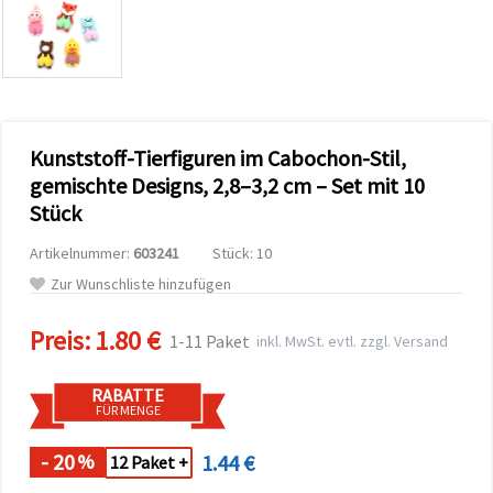
zu
analysieren
sowie
relevantere
Inhalte und
Werbung
anzuzeigen,
auch mit
Kunststoff-Tierfiguren im Cabochon-Stil,
Unterstützung
unserer
gemischte Designs, 2,8–3,2 cm – Set mit 10
Partner für
Stück
Analyse
und
Marketing.
Artikelnummer:
603241
Stück: 10
Sie können
Zur Wunschliste hinzufügen
alle
Cookies
akzeptieren,
Preis:
1.80 €
1-11 Paket
inkl. MwSt. evtl. zzgl. Versand
ablehnen
oder Ihre
Auswahl in
RABATTE
den
FÜR MENGE
Einstellungen
individuell
festlegen.
- 20
1.44 €
%
12 Paket +
Ihre
Einwilligung