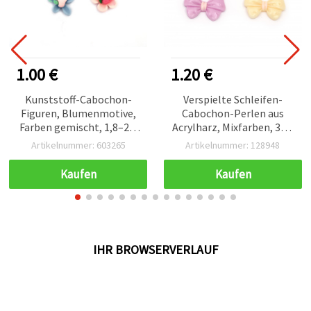
1.00 €
1.20 €
Kunststoff-Cabochon-
Verspielte Schleifen-
Figuren, Blumenmotive,
Cabochon-Perlen aus
Farben gemischt, 1,8–2,2
Acrylharz, Mixfarben, 33 x
cm — 10 Stück
23 x 5 mm – 5er-Set –
Artikelnummer: 603265
Artikelnummer: 128948
Perfekt für niedlichen
Schmuck, Accessoires &
Kaufen
Kaufen
kreative DIY-Projekte
IHR BROWSERVERLAUF