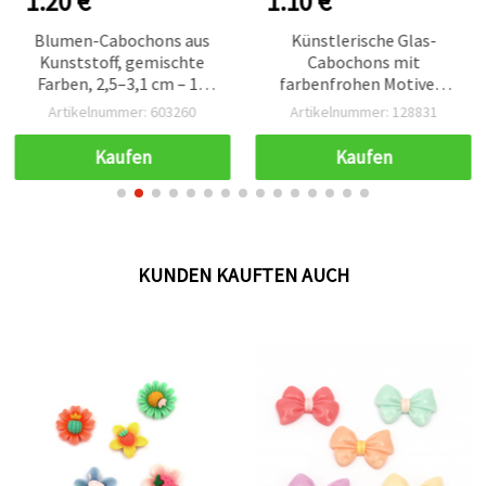
1.20 €
1.10 €
Blumen-Cabochons aus
Künstlerische Glas-
Kunststoff, gemischte
Cabochons mit
Farben, 2,5–3,1 cm – 10
farbenfrohen Motiven,
Stück
Halbkugel, 25x7 mm –
Artikelnummer: 603260
Artikelnummer: 128831
5er-Set, gemischt –
Perfekt für Vintage-
Kaufen
Kaufen
Schmuck, Accessoires &
kreative DIY-
Bastelprojekte
KUNDEN KAUFTEN AUCH