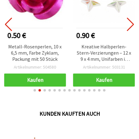
0.50 €
0.90 €
Metall-Rosenperlen, 10 x
Kreative Halbperlen-
6,5 mm, Farbe Zyklam,
Stern-Verzierungen – 12 x
Packung mit 50 Stück
9 x 4 mm, Unifarben in
Regenbogenweiß, Set mit
Artikelnummer: 504580
Artikelnummer: 503131
25 Stück für
Bastelprojekte
Kaufen
Kaufen
KUNDEN KAUFTEN AUCH