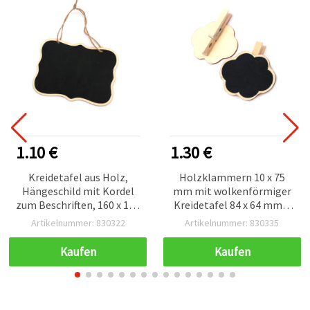
1.10 €
1.30 €
Kreidetafel aus Holz,
Holzklammern 10 x 75
Hängeschild mit Kordel
mm mit wolkenförmiger
zum Beschriften, 160 x 120
Kreidetafel 84 x 64 mm –
x 3 mm
2er-Set (zum Basteln &
Artikelnummer: 830322
Artikelnummer: 830335
Dekorieren)
Kaufen
Kaufen