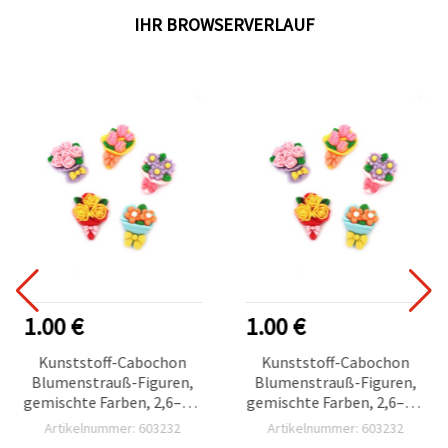
IHR BROWSERVERLAUF
1.00 €
1.00 €
Kunststoff-Cabochon
Kunststoff-Cabochon
Blumenstrauß-Figuren,
Blumenstrauß-Figuren,
gemischte Farben, 2,6–2,8
gemischte Farben, 2,6–2,8
cm, 5 Stück
cm, 5 Stück
Artikelnummer: 603232
Artikelnummer: 603232