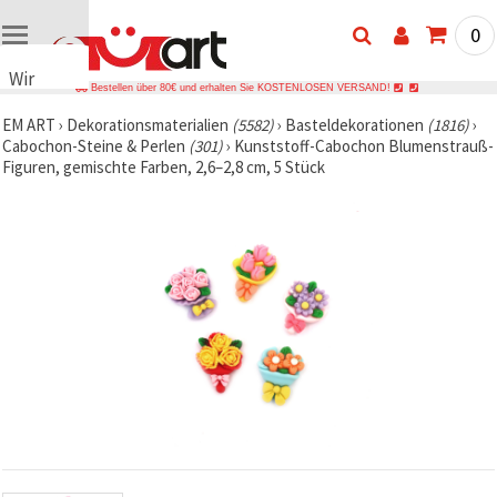
0
Wir
Bestellen über 80€ und erhalten Sie KOSTENLOSEN VERSAND!
verwenden
EM ART
›
Dekorationsmaterialien
(5582)
›
Basteldekorationen
(1816)
›
Cookies
Cabochon-Steine & Perlen
(301)
›
Kunststoff-Cabochon Blumenstrauß-
🍪 Wir
Figuren, gemischte Farben, 2,6–2,8 cm, 5 Stück
verwenden
Cookies
und
ähnliche
Technologien,
um das
ordnungsgemäße
Funktionieren
der Website
sicherzustellen,
Ihr
Nutzungserlebnis
zu
verbessern
und, mit
Ihrer
Einwilligung,
den
Datenverkehr