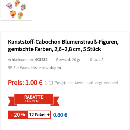
zu
analysieren
sowie
relevantere
Inhalte und
Werbung
anzuzeigen,
auch mit
Kunststoff-Cabochon Blumenstrauß-Figuren,
Unterstützung
unserer
gemischte Farben, 2,6–2,8 cm, 5 Stück
Partner für
Analyse
Artikelnummer:
603232
Gewicht: 20 gr.
Stück: 5
und
Marketing.
Zur Wunschliste hinzufügen
Sie können
alle
Preis:
1.00 €
Cookies
1-11 Paket
inkl. MwSt. evtl. zzgl. Versand
akzeptieren,
ablehnen
oder Ihre
RABATTE
Auswahl in
FÜR MENGE
den
Einstellungen
individuell
- 20
0.80 €
%
12 Paket +
festlegen.
Ihre
Einwilligung