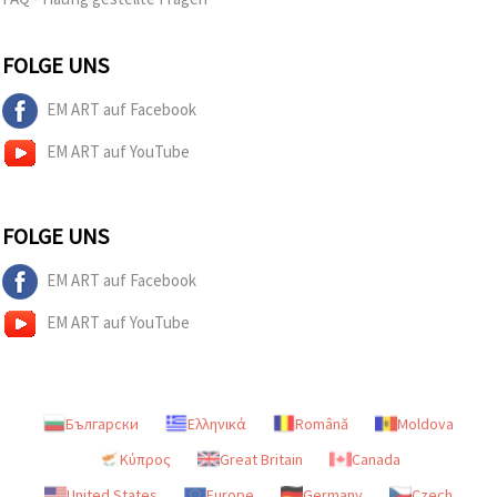
FOLGE UNS
EM ART auf Facebook
EM ART auf YouTube
FOLGE UNS
EM ART auf Facebook
EM ART auf YouTube
Български
Ελληνικά
Română
Moldova
Κύπρος
Great Britain
Canada
United States
Europe
Germany
Czech