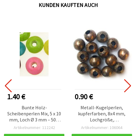
KUNDEN KAUFTEN AUCH
1.40 €
0.90 €
Bunte Holz-
Metall-Kugelperlen,
Scheibenperlen Mix, 5 x 10
kupferfarben, 8x4 mm,
mm, Loch Ø 3 mm – 50 g
Lochgröße,
(ca. 400 Stk.) für kreative
Schmuckzubehör &
Artikelnummer: 112242
Artikelnummer: 106064
Schmuckherstellung &
Basteln, 50 Stück