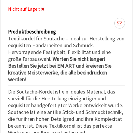
können Sie
jederzeit
Nicht auf Lager:
ändern
oder
widerrufen.
Impressum
Datenschutzerklärung
Produktbeschreibung
Cookie-
Textilkordel für Soutache – ideal zur Herstellung von
Richtlinie
exquisiten Handarbeiten und Schmuck.
Hervorragende Festigkeit, Flexibilität und eine
Alle
große Farbauswahl.
Warten Sie nicht länger!
akzeptieren
Bestellen Sie jetzt bei EM ART und kreieren Sie
kreative Meisterwerke, die alle beeindrucken
Cookie-
werden!
Einstellungen
Die Soutache-Kordel ist ein ideales Material, das
speziell für die Herstellung einzigartiger und
exquisiter handgefertigter Werke entwickelt wurde.
Soutache ist eine antike Stick- und Schmucktechnik,
die für ihren hohen Detailgrad und ihre Komplexität
bekannt ist. Diese Textilkordel ist das perfekte
Werkzeug, um Ihre kreativsten und