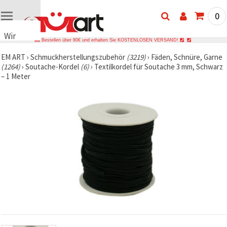
0
Wir
Bestellen über 80€ und erhalten Sie KOSTENLOSEN VERSAND!
verwenden
EM ART
›
Schmuckherstellungszubehör
(3219)
›
Fäden, Schnüre, Garne
Cookies
(1264)
›
Soutache-Kordel
(6)
›
Textilkordel für Soutache 3 mm, Schwarz
🍪 Wir
– 1 Meter
verwenden
Cookies
und
ähnliche
Technologien,
um das
ordnungsgemäße
Funktionieren
der Website
sicherzustellen,
Ihr
Nutzungserlebnis
zu
verbessern
und, mit
Ihrer
Einwilligung,
den
Datenverkehr