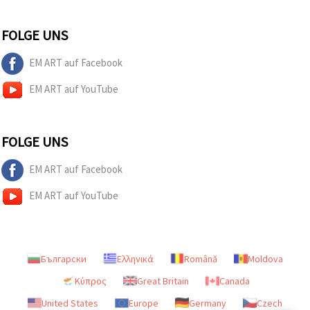
FOLGE UNS
EM ART auf Facebook
EM ART auf YouTube
FOLGE UNS
EM ART auf Facebook
EM ART auf YouTube
Български
Ελληνικά
Română
Moldova
Κύπρος
Great Britain
Canada
United States
Europe
Germany
Czech