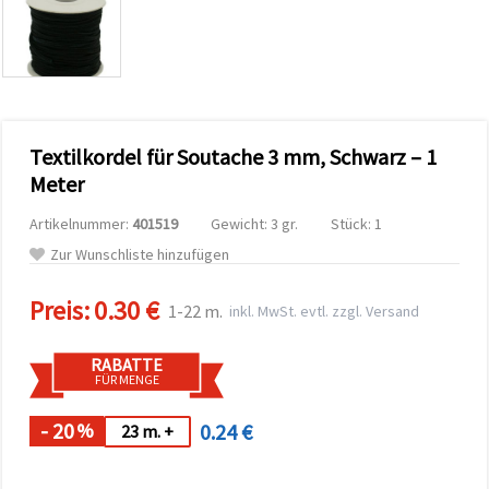
zu
analysieren
sowie
relevantere
Inhalte und
Werbung
anzuzeigen,
auch mit
Textilkordel für Soutache 3 mm, Schwarz – 1
Unterstützung
unserer
Meter
Partner für
Analyse
Artikelnummer:
401519
Gewicht: 3 gr.
Stück: 1
und
Marketing.
Zur Wunschliste hinzufügen
Sie können
alle
Preis:
0.30 €
Cookies
1-22 m.
inkl. MwSt. evtl. zzgl. Versand
akzeptieren,
ablehnen
oder Ihre
RABATTE
Auswahl in
FÜR MENGE
den
Einstellungen
individuell
- 20
0.24 €
%
23 m. +
festlegen.
Ihre
Einwilligung