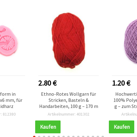
2.80 €
1.20 €
ßform in
Ethno-Rotes Wollgarn für
Hochwert
x6 mm, für
Stricken, Basteln &
100% Polyes
idharz
Handarbeiten, 100 g – 170 m
g – zum St
Bast
: 812380
Artikelnummer: 401302
Artikel
Kaufen
Kaufen