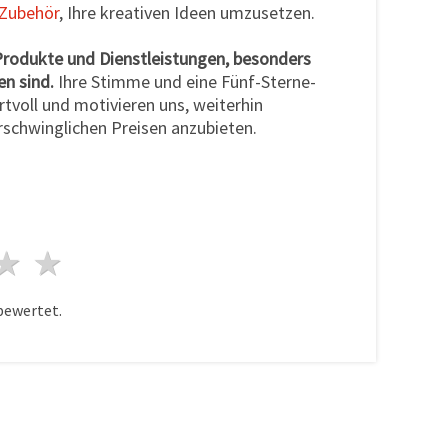
Zubehör
, Ihre kreativen Ideen umzusetzen.
Produkte und Dienstleistungen, besonders
en sind.
Ihre Stimme und eine Fünf-Sterne-
tvoll und motivieren uns, weiterhin
rschwinglichen Preisen anzubieten.
n
terne
3 Sterne
4 Sterne
5 Sterne
bewertet.