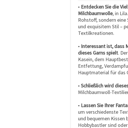
•
Entdecken Sie die Vie
Milchbaumwolle
, in Lil
Rohstoff, sondern eine
und exquisitem Stil – p
Textilkreationen.
•
Interessant ist, dass 
dieses Garns spielt
. De
Kasein, dem Hauptbestan
Entfettung, Verdampfun
Hauptmaterial für das 
•
Schließlich wird diese
Milchbaumwoll-Textilie
•
Lassen Sie Ihrer Fant
um verschiedenste Texti
und bequemen Kissen bi
Hobbybastler sind oder