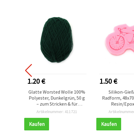
1.20 €
1.50 €
k- &
Glatte Worsted Wolle 100%
Silikon-Gie
Wolle,
Polyester, Dunkelgrün, 50 g
Radform, 48x70
110 m
– zum Stricken & für
Resin/Epox
verschiedene Bastel- und
107
Artikelnummer: 411721
Artikelnummer
Handarbeitsprojekte
Kaufen
Kaufen