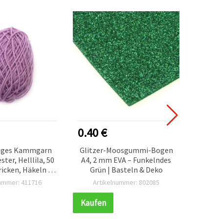
0.40 €
1.20
iges Kammgarn
Glitzer-Moosgummi-Bogen
Wo
ter, Helllila, 50
A4, 2 mm EVA – Funkelndes
Polyes
ricken, Häkeln &
Grün | Basteln & Deko
Stri
eln (DIY)
vi
nummer: 411716
Artikelnummer: 802085
Ar
Ha
Kaufen
Kauf