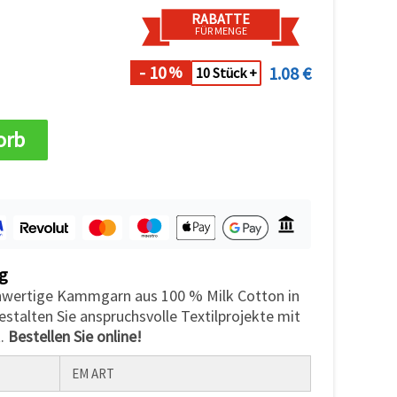
RABATTE
FÜR MENGE
- 10
1.08 €
%
10 Stück +
orb
g
hwertige Kammgarn aus 100 % Milk Cotton in
estalten Sie anspruchsvolle Textilprojekte mit
t.
Bestellen Sie online!
EM ART