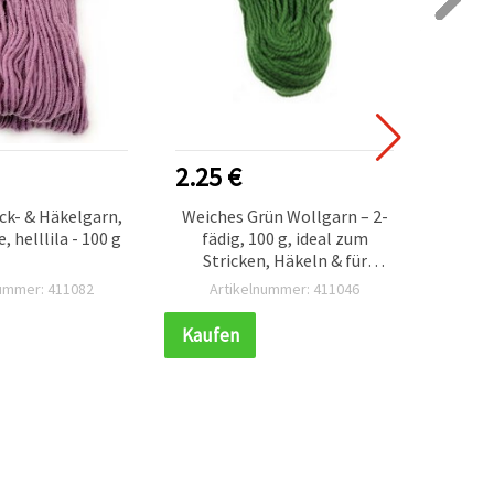
2.25 €
1.20
ck- & Häkelgarn,
Weiches Grün Wollgarn – 2-
100% 
 helllila - 100 g
fädig, 100 g, ideal zum
Cott
Stricken, Häkeln & für
Stä
gemütliche DIY-
nummer: 411082
Artikelnummer: 411046
Ar
Bastelprojekte
Kaufen
Kauf