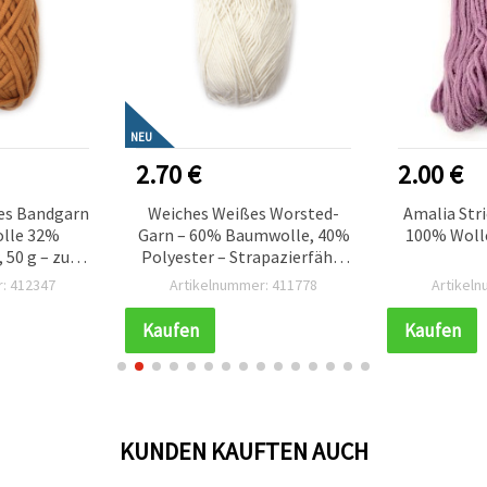
NEU
2.70 €
2.00 €
tes Bandgarn
Weiches Weißes Worsted-
Amalia Stri
lle 32%
Garn – 60% Baumwolle, 40%
100% Wolle,
, 50 g – zum
Polyester – Strapazierfähig
 kreative
& Glatt, 50 g
: 412347
Artikelnummer: 411778
Artikel
 und
projekte
Kaufen
Kaufen
KUNDEN KAUFTEN AUCH