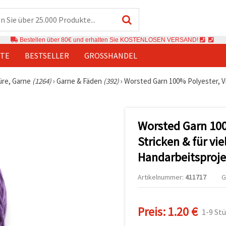
Bestellen über 80€ und erhalten Sie KOSTENLOSEN VERSAND!
TE
BESTSELLER
GROSSHANDEL
üre, Garne
(1264)
›
Garne & Fäden
(392)
›
Worsted Garn 100% Polyester, Vio
Worsted Garn 100%
Stricken & für vie
Handarbeitsproje
Artikelnummer:
411717
G
Preis:
1.20 €
1-9 St