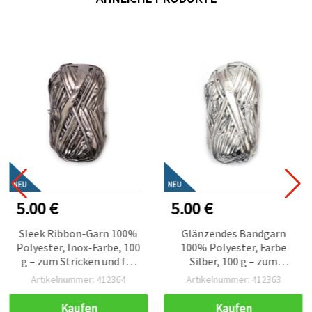
NEU
NEU
5.00 €
5.00 €
Sleek Ribbon-Garn 100%
Glänzendes Bandgarn
Polyester, Inox-Farbe, 100
100% Polyester, Farbe
g – zum Stricken und für
Silber, 100 g – zum
verschiedene Bastel- und
Stricken, Häkeln &
Artikelnummer: 412364
Artikelnummer: 412363
Handarbeitsprojekte
Basteln
(Handarbeitsgarn)
Kaufen
Kaufen