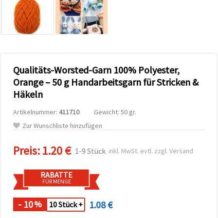
zu
analysieren
sowie
relevantere
Inhalte und
Werbung
anzuzeigen,
auch mit
Qualitäts-Worsted-Garn 100% Polyester,
Unterstützung
unserer
Orange – 50 g Handarbeitsgarn für Stricken &
Partner für
Häkeln
Analyse
und
Marketing.
Artikelnummer:
411710
Gewicht: 50 gr.
Sie können
Zur Wunschliste hinzufügen
alle
Cookies
akzeptieren,
Preis:
1.20 €
1-9 Stück
inkl. MwSt. evtl. zzgl. Versand
ablehnen
oder Ihre
Auswahl in
RABATTE
den
FÜR MENGE
Einstellungen
individuell
festlegen.
- 10
1.08 €
%
10 Stück +
Ihre
Einwilligung