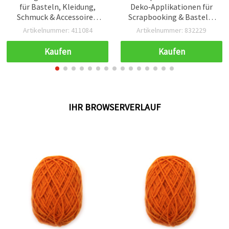
für Basteln, Kleidung,
Deko‑Applikationen für
Schmuck & Accessoires,
Scrapbooking & Basteln,
700 x 600 mm, Gelb – 50 g
40×45×1 mm – 2 Stück
Artikelnummer: 411084
Artikelnummer: 832229
Kaufen
Kaufen
IHR BROWSERVERLAUF