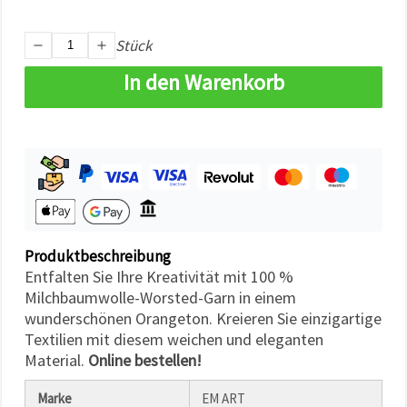
können Sie
jederzeit
ändern
Stück
oder
widerrufen.
In den Warenkorb
Impressum
Datenschutzerklärung
Cookie-
Richtlinie
Alle
akzeptieren
Cookie-
Einstellungen
Produktbeschreibung
Entfalten Sie Ihre Kreativität mit 100 %
Milchbaumwolle-Worsted-Garn in einem
wunderschönen Orangeton. Kreieren Sie einzigartige
Textilien mit diesem weichen und eleganten
Material.
Online bestellen!
Marke
EM ART