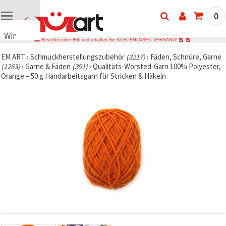
0
Wir
Bestellen über 80€ und erhalten Sie KOSTENLOSEN VERSAND!
verwenden
EM ART
›
Schmuckherstellungszubehör
(3217)
›
Fäden, Schnüre, Garne
Cookies
(1263)
›
Garne & Fäden
(391)
›
Qualitäts-Worsted-Garn 100% Polyester,
🍪 Wir
Orange – 50 g Handarbeitsgarn für Stricken & Häkeln
verwenden
Cookies
und
ähnliche
Technologien,
um das
ordnungsgemäße
Funktionieren
der Website
sicherzustellen,
Ihr
Nutzungserlebnis
zu
verbessern
und, mit
Ihrer
Einwilligung,
den
Datenverkehr