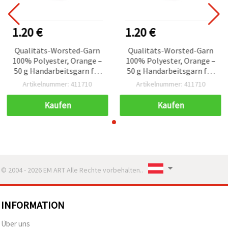
1.20 €
1.20 €
Qualitäts-Worsted-Garn
Qualitäts-Worsted-Garn
100% Polyester, Orange –
100% Polyester, Orange –
50 g Handarbeitsgarn für
50 g Handarbeitsgarn für
Stricken & Häkeln
Stricken & Häkeln
Artikelnummer: 411710
Artikelnummer: 411710
Kaufen
Kaufen
© 2004 - 2026 EM ART Alle Rechte vorbehalten..
INFORMATION
Über uns