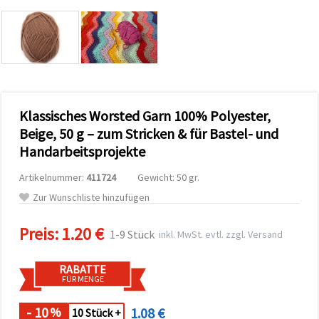
zu
analysieren
sowie
relevantere
Inhalte und
Werbung
anzuzeigen,
auch mit
Unterstützung
Klassisches Worsted Garn 100% Polyester,
unserer
Partner für
Beige, 50 g – zum Stricken & für Bastel- und
Analyse
und
Handarbeitsprojekte
Marketing.
Sie können
Artikelnummer:
411724
Gewicht: 50 gr.
alle
Zur Wunschliste hinzufügen
Cookies
akzeptieren,
ablehnen
Preis:
1.20 €
oder Ihre
1-9 Stück
inkl. MwSt. evtl. zzgl. Versand
Auswahl in
den
Einstellungen
RABATTE
individuell
FÜR MENGE
festlegen.
Ihre
- 10
1.08 €
%
10 Stück +
Einwilligung