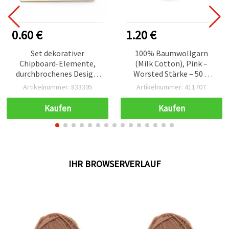
0.60 €
1.20 €
Set dekorativer
100% Baumwollgarn
Chipboard-Elemente,
(Milk Cotton), Pink –
durchbrochenes Design,
Worsted Stärke – 50 g
25 x 50 mm – 4 Stück (für
Strick- & Häkelgarn
Artikelnummer: 833395
Artikelnummer: 411707
Scrapbooking & Basteln)
Kaufen
Kaufen
IHR BROWSERVERLAUF