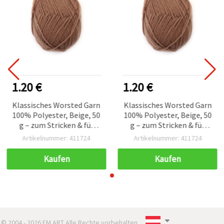
1.20 €
1.20 €
Klassisches Worsted Garn
Klassisches Worsted Garn
100% Polyester, Beige, 50
100% Polyester, Beige, 50
g – zum Stricken & für
g – zum Stricken & für
Bastel- und
Bastel- und
Artikelnummer: 411724
Artikelnummer: 411724
Handarbeitsprojekte
Handarbeitsprojekte
Kaufen
Kaufen
© 2004 - 2026 EM ART Alle Rechte vorbehalten..