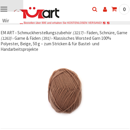
0
Wir
Bestellen über 80€ und erhalten Sie KOSTENLOSEN VERSAND!
verwenden
EM ART
›
Schmuckherstellungszubehör
(3217)
›
Fäden, Schnüre, Garne
Cookies
(1263)
›
Garne & Fäden
(391)
›
Klassisches Worsted Garn 100%
🍪 Wir
Polyester, Beige, 50 g – zum Stricken & für Bastel- und
verwenden
Handarbeitsprojekte
Cookies
und
ähnliche
Technologien,
um das
ordnungsgemäße
Funktionieren
der Website
sicherzustellen,
Ihr
Nutzungserlebnis
zu
verbessern
und, mit
Ihrer
Einwilligung,
den
Datenverkehr