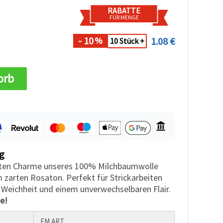
RABATTE
FÜR MENGE
- 10
1.08 €
%
10 Stück +
orb
g
ften Charme unseres 100% Milchbaumwolle
 zarten Rosaton. Perfekt für Strickarbeiten
Weichheit und einem unverwechselbaren Flair.
ne!
EM ART