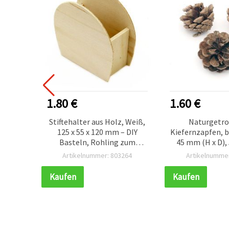
 €
1.60 €
1
halter aus Holz, Weiß,
Naturgetrocknete
 x 55 x 120 mm – DIY
Kiefernzapfen, braun, ca. 40–
teln, Rohling zum
45 mm (H x D), 5er-Pack –
Bemalen
Bastelbedarf für
tikelnummer: 803264
Artikelnummer: 812560
Advents-/Weihnachtskränze,
DIY- und Landhausdeko
en
Kaufen