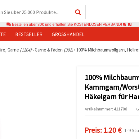
Bestellen über 80€ und erhalten Sie KOSTENLOSEN VERSAND!
TE
BESTSELLER
GROSSHANDEL
üre, Garne
(1264)
›
Garne & Fäden
(392)
›
100% Milchbaumwollgarn, Hellro
100% Milchbaumwo
Kammgarn/Worsted
Häkelgarn für Ha
Artikelnummer:
411706
G
Preis:
1.20 €
1-9 St