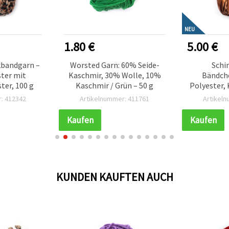
NEU
1.80 €
5.00 €
ckbandgarn –
Worsted Garn: 60% Seide-
Schi
ter mit
Kaschmir, 30% Wolle, 10%
Bändch
er, 100 g
Kaschmir / Grün – 50 g
Polyester, 
g – Zum S
: 412342
Artikelnummer: 411761
Artikel
vielsei
Handarb
Kaufen
Kaufen
KUNDEN KAUFTEN AUCH