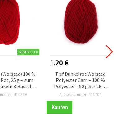
1.20 €
1.20 €
Tief Dunkelrot Worsted
Hochwertiges Kammgar
Polyester Garn – 100 %
100% Polyester, Helllila, 
Polyester – 50 g Strick- &
g – zum Stricken, Häkeln 
Häkelgarn
Basteln (DIY)
Artikelnummer: 411704
Artikelnummer: 411716
Kaufen
Kaufen