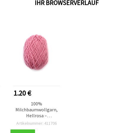
IHR BROWSERVERLAUF
1.20 €
100%
Milchbaumwollgarn,
Hellrosa –
Kammgarn/Worsted
Artikelnummer: 411706
Weight – 50 g Strick- &