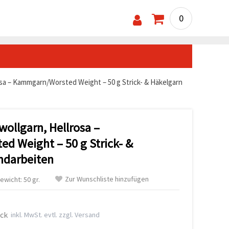
0
sa – Kammgarn/Worsted Weight – 50 g Strick- & Häkelgarn
llgarn, Hellrosa –
 Weight – 50 g Strick- &
ndarbeiten
Zur Wunschliste hinzufügen
ewicht: 50 gr.
ück
inkl. MwSt. evtl. zzgl. Versand