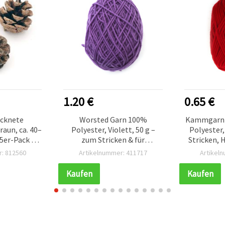
BESTSELLER
.20 €
0.65 €
Worsted Garn 100%
Kammgarn (Worsted) 100 %
Polyester, Violett, 50 g –
Polyester, Rot, 25 g – zum
zum Stricken & für
Stricken, Häkeln & Basteln
vielfältige Bastel- und
(Handarbeitsgarn)
Artikelnummer: 411717
Artikelnummer: 411729
Handarbeitsprojekte
Kaufen
Kaufen