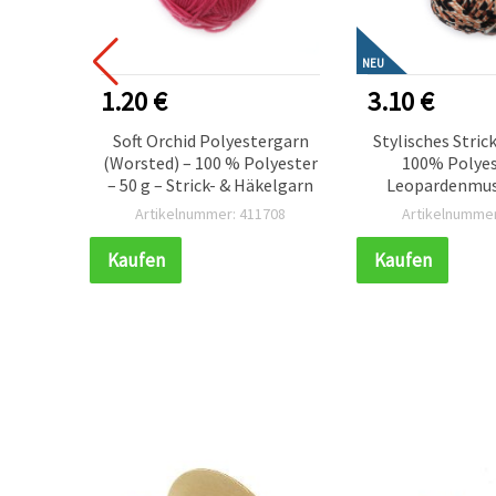
NEU
1.20 €
3.10 €
d-Garn
Soft Orchid Polyestergarn
Stylisches Stri
0 g –
(Worsted) – 100 % Polyester
100% Polyes
ricken
– 50 g – Strick- & Häkelgarn
Leopardenmust
IY-
305
Artikelnummer: 411708
Artikelnummer
e
Kaufen
Kaufen