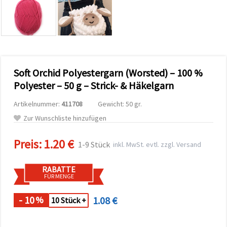
zu
analysieren
sowie
relevantere
Inhalte und
Werbung
anzuzeigen,
auch mit
Soft Orchid Polyestergarn (Worsted) – 100 %
Unterstützung
unserer
Polyester – 50 g – Strick- & Häkelgarn
Partner für
Analyse
Artikelnummer:
411708
Gewicht: 50 gr.
und
Marketing.
Zur Wunschliste hinzufügen
Sie können
alle
Preis:
1.20 €
Cookies
1-9 Stück
inkl. MwSt. evtl. zzgl. Versand
akzeptieren,
ablehnen
oder Ihre
RABATTE
Auswahl in
FÜR MENGE
den
Einstellungen
individuell
- 10
1.08 €
%
10 Stück +
festlegen.
Ihre
Einwilligung