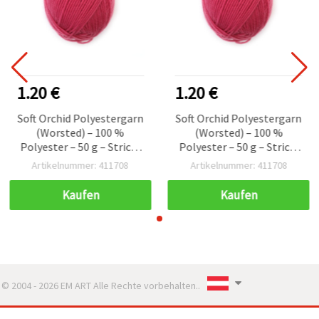
1.20 €
1.20 €
Soft Orchid Polyestergarn
Soft Orchid Polyestergarn
(Worsted) – 100 %
(Worsted) – 100 %
Polyester – 50 g – Strick-
Polyester – 50 g – Strick-
& Häkelgarn
& Häkelgarn
Artikelnummer: 411708
Artikelnummer: 411708
Kaufen
Kaufen
© 2004 - 2026 EM ART Alle Rechte vorbehalten..