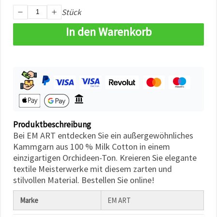
können Sie
Stück
jederzeit
ändern
oder
In den Warenkorb
widerrufen.
Impressum
Datenschutzerklärung
Cookie-
Richtlinie
Alle
akzeptieren
Cookie-
Produktbeschreibung
Einstellungen
Bei EM ART entdecken Sie ein außergewöhnliches
Kammgarn aus 100 % Milk Cotton in einem
einzigartigen Orchideen-Ton. Kreieren Sie elegante
textile Meisterwerke mit diesem zarten und
stilvollen Material. Bestellen Sie online!
Marke
EM ART