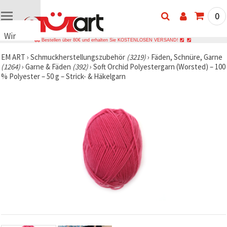
0
Wir
Bestellen über 80€ und erhalten Sie KOSTENLOSEN VERSAND!
verwenden
EM ART
›
Schmuckherstellungszubehör
(3219)
›
Fäden, Schnüre, Garne
Cookies
(1264)
›
Garne & Fäden
(392)
›
Soft Orchid Polyestergarn (Worsted) – 100
🍪 Wir
% Polyester – 50 g – Strick- & Häkelgarn
verwenden
Cookies
und
ähnliche
Technologien,
um das
ordnungsgemäße
Funktionieren
der Website
sicherzustellen,
Ihr
Nutzungserlebnis
zu
verbessern
und, mit
Ihrer
Einwilligung,
den
Datenverkehr