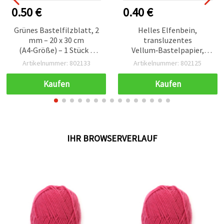
0.50 €
0.40 €
Grünes Bastelfilzblatt, 2
Helles Elfenbein,
mm – 20 x 30 cm
transluzentes
(A4‑Größe) – 1 Stück –
Vellum‑Bastelpapier,
ideal für Basteln, DIY &
säurefrei, A4‑Größe (20 x
Artikelnummer: 802133
Artikelnummer: 802125
Handarbeit
30 cm) – 1 Blatt
Kaufen
Kaufen
IHR BROWSERVERLAUF