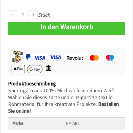
können Sie
jederzeit
ändern
Stück
oder
widerrufen.
In den Warenkorb
Impressum
Datenschutzerklärung
Cookie-
Richtlinie
Alle
akzeptieren
Cookie-
Einstellungen
Produktbeschreibung
Kammgarn aus 100% Milchwolle in reinem Weiß.
Wählen Sie dieses zarte und einzigartige textile
Rohmaterial für Ihre kreativen Projekte.
Bestellen
Sie online!
Marke
EM ART