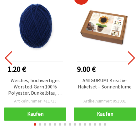
1.20 €
9.00 €
Weiches, hochwertiges
AMIGURUMI Kreativ-
Worsted-Garn 100%
Häkelset – Sonnenblume
Polyester, Dunkelblau, 50
g – zum Stricken, Häkeln
Artikelnummer: 411715
Artikelnummer: 851901
& Basteln
(Handarbeitsgarn)
Kaufen
Kaufen