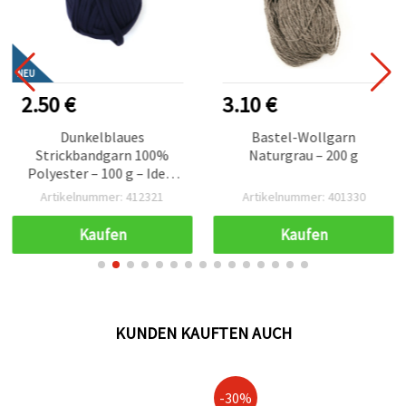
NEU
2.50 €
3.10 €
Dunkelblaues
Bastel-Wollgarn
Strickbandgarn 100%
Naturgrau – 200 g
Polyester – 100 g – Ideal
zum Häkeln, Stricken &
Artikelnummer: 412321
Artikelnummer: 401330
für kreative Bastel- und
DIY-Projekte
Kaufen
Kaufen
KUNDEN KAUFTEN AUCH
-30%