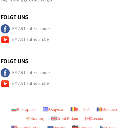
FOLGE UNS
EM ART auf Facebook
EM ART auf YouTube
FOLGE UNS
EM ART auf Facebook
EM ART auf YouTube
Български
Ελληνικά
Română
Moldova
Κύπρος
Great Britain
Canada
United States
Europe
Germany
Czech