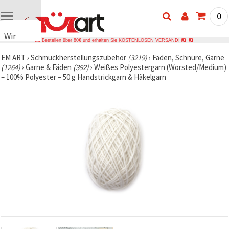
0
Wir
Bestellen über 80€ und erhalten Sie KOSTENLOSEN VERSAND!
verwenden
EM ART
›
Schmuckherstellungszubehör
(3219)
›
Fäden, Schnüre, Garne
Cookies
(1264)
›
Garne & Fäden
(392)
›
Weißes Polyestergarn (Worsted/Medium)
🍪 Wir
– 100% Polyester – 50 g Handstrickgarn & Häkelgarn
verwenden
Cookies
und
ähnliche
Technologien,
um das
ordnungsgemäße
Funktionieren
der Website
sicherzustellen,
Ihr
Nutzungserlebnis
zu
verbessern
und, mit
Ihrer
Einwilligung,
den
Datenverkehr