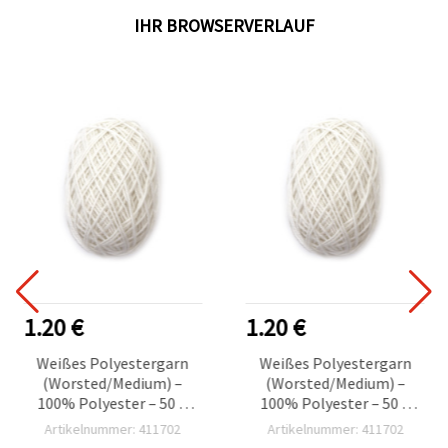
IHR BROWSERVERLAUF
1.20 €
1.20 €
Weißes Polyestergarn
Weißes Polyestergarn
(Worsted/Medium) –
(Worsted/Medium) –
100% Polyester – 50 g
100% Polyester – 50 g
Handstrickgarn &
Handstrickgarn &
Artikelnummer: 411702
Artikelnummer: 411702
Häkelgarn
Häkelgarn