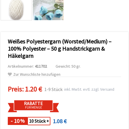
zu
analysieren
sowie
relevantere
Inhalte und
Werbung
anzuzeigen,
auch mit
Weißes Polyestergarn (Worsted/Medium) –
Unterstützung
unserer
100% Polyester – 50 g Handstrickgarn &
Partner für
Häkelgarn
Analyse
und
Marketing.
Artikelnummer:
411702
Gewicht: 50 gr.
Sie können
Zur Wunschliste hinzufügen
alle
Cookies
akzeptieren,
Preis:
1.20 €
1-9 Stück
inkl. MwSt. evtl. zzgl. Versand
ablehnen
oder Ihre
Auswahl in
RABATTE
den
FÜR MENGE
Einstellungen
individuell
festlegen.
- 10
1.08 €
%
10 Stück +
Ihre
Einwilligung