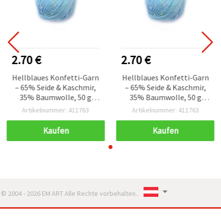
2.70 €
2.70 €
Hellblaues Konfetti-Garn
Hellblaues Konfetti-Garn
– 65% Seide & Kaschmir,
– 65% Seide & Kaschmir,
35% Baumwolle, 50 g
35% Baumwolle, 50 g
Strick- & Häkelwolle
Strick- & Häkelwolle
Artikelnummer: 411763
Artikelnummer: 411763
Kaufen
Kaufen
© 2004 - 2026 EM ART Alle Rechte vorbehalten..