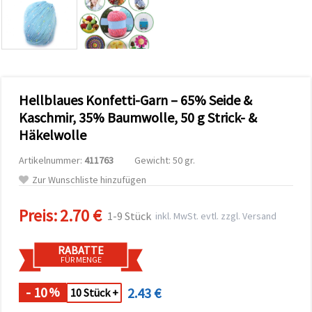
zu
analysieren
sowie
relevantere
Inhalte und
Werbung
anzuzeigen,
auch mit
Hellblaues Konfetti-Garn – 65% Seide &
Unterstützung
unserer
Kaschmir, 35% Baumwolle, 50 g Strick- &
Partner für
Häkelwolle
Analyse
und
Marketing.
Artikelnummer:
411763
Gewicht: 50 gr.
Sie können
Zur Wunschliste hinzufügen
alle
Cookies
akzeptieren,
Preis:
2.70 €
1-9 Stück
inkl. MwSt. evtl. zzgl. Versand
ablehnen
oder Ihre
Auswahl in
RABATTE
den
FÜR MENGE
Einstellungen
individuell
festlegen.
- 10
2.43 €
%
10 Stück +
Ihre
Einwilligung