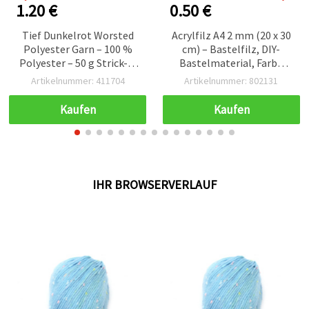
1.20 €
0.50 €
Tief Dunkelrot Worsted
Acrylfilz A4 2 mm (20 x 30
Polyester Garn – 100 %
cm) – Bastelfilz, DIY-
Polyester – 50 g Strick- &
Bastelmaterial, Farbe
Häkelgarn
Rot, 1 Stück
Artikelnummer: 411704
Artikelnummer: 802131
Kaufen
Kaufen
IHR BROWSERVERLAUF