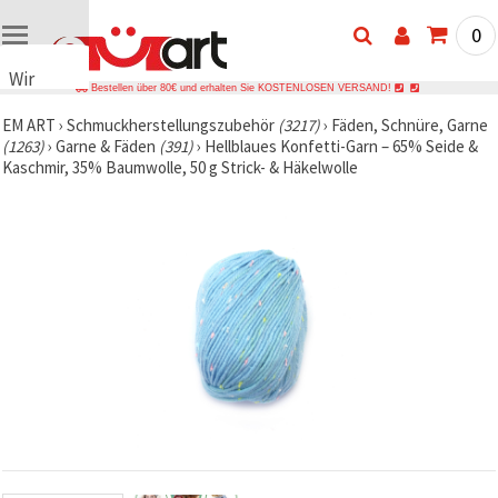
0
Wir
Bestellen über 80€ und erhalten Sie KOSTENLOSEN VERSAND!
verwenden
EM ART
›
Schmuckherstellungszubehör
(3217)
›
Fäden, Schnüre, Garne
Cookies
(1263)
›
Garne & Fäden
(391)
›
Hellblaues Konfetti-Garn – 65% Seide &
🍪 Wir
Kaschmir, 35% Baumwolle, 50 g Strick- & Häkelwolle
verwenden
Cookies
und
ähnliche
Technologien,
um das
ordnungsgemäße
Funktionieren
der Website
sicherzustellen,
Ihr
Nutzungserlebnis
zu
verbessern
und, mit
Ihrer
Einwilligung,
den
Datenverkehr