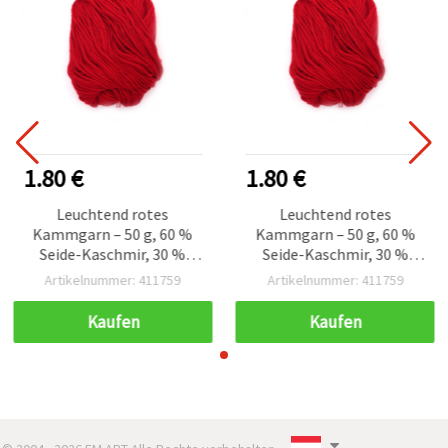
1.80 €
1.80 €
Leuchtend rotes
Leuchtend rotes
Kammgarn – 50 g, 60 %
Kammgarn – 50 g, 60 %
Seide-Kaschmir, 30 %
Seide-Kaschmir, 30 %
Wolle, 10 % Kaschmir,
Wolle, 10 % Kaschmir,
Artikelnummer: 411759
Artikelnummer: 411759
zum Stricken & Basteln
zum Stricken & Basteln
Kaufen
Kaufen