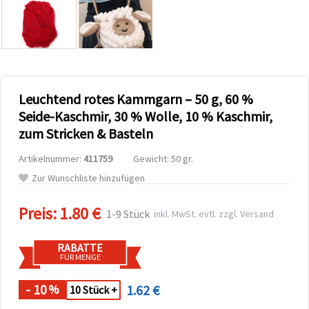
zu
analysieren
sowie
relevantere
Inhalte und
Werbung
anzuzeigen,
auch mit
Leuchtend rotes Kammgarn – 50 g, 60 %
Unterstützung
unserer
Seide-Kaschmir, 30 % Wolle, 10 % Kaschmir,
Partner für
zum Stricken & Basteln
Analyse
und
Marketing.
Artikelnummer:
411759
Gewicht: 50 gr.
Sie können
Zur Wunschliste hinzufügen
alle
Cookies
akzeptieren,
Preis:
1.80 €
1-9 Stück
inkl. MwSt. evtl. zzgl. Versand
ablehnen
oder Ihre
Auswahl in
RABATTE
den
FÜR MENGE
Einstellungen
individuell
festlegen.
- 10
1.62 €
%
10 Stück +
Ihre
Einwilligung