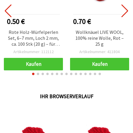
0.50 €
0.70 €
Rote Holz-Würfelperlen
Wollknäuel LIVE WOOL,
Set, 6–7 mm, Loch 2 mm,
100% reine Wolle, Rot –
ca. 100 Stk (20 g) – für
25 g
Schmuckherstellung,
Artikelnummer: 112112
Artikelnummer: 411804
Armbänder, Ketten &
Deko
Kaufen
Kaufen
IHR BROWSERVERLAUF