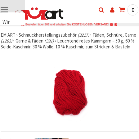
0
Wir
Bestellen über 80€ und erhalten Sie KOSTENLOSEN VERSAND!
verwenden
EM ART
›
Schmuckherstellungszubehör
(3217)
›
Fäden, Schnüre, Garne
Cookies
(1263)
›
Garne & Fäden
(391)
›
Leuchtend rotes Kammgarn – 50 g, 60 %
🍪 Wir
Seide-Kaschmir, 30 % Wolle, 10 % Kaschmir, zum Stricken & Basteln
verwenden
Cookies
und
ähnliche
Technologien,
um das
ordnungsgemäße
Funktionieren
der Website
sicherzustellen,
Ihr
Nutzungserlebnis
zu
verbessern
und, mit
Ihrer
Einwilligung,
den
Datenverkehr