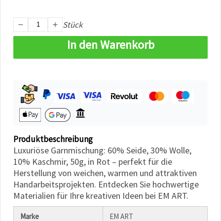
können Sie
jederzeit
ändern
Stück
oder
widerrufen.
In den Warenkorb
Impressum
Datenschutzerklärung
Cookie-
Richtlinie
Alle
akzeptieren
Cookie-
Einstellungen
Produktbeschreibung
Luxuriöse Garnmischung: 60% Seide, 30% Wolle,
10% Kaschmir, 50g, in Rot – perfekt für die
Herstellung von weichen, warmen und attraktiven
Handarbeitsprojekten. Entdecken Sie hochwertige
Materialien für Ihre kreativen Ideen bei EM ART.
Marke
EM ART