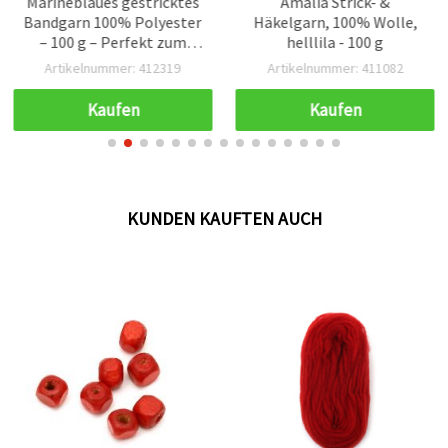
Marineblaues gestricktes
Amalia Strick- &
Bandgarn 100% Polyester
Häkelgarn, 100% Wolle,
– 100 g – Perfekt zum
helllila - 100 g
Häkeln, Stricken & für
Artikelnummer: 412319
Artikelnummer: 411082
kreative DIY-
Bastelprojekte
Kaufen
Kaufen
KUNDEN KAUFTEN AUCH