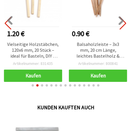
1.20 €
0.90 €
Vielseitige Holzstäbchen,
Balsaholzleiste – 3x3
120x6 mm, 20 Stück –
mm, 20 cm Länge,
ideal für Basteln, DIY &
leichtes Bastelholz &
kreative Handarbeiten
Modellbauholz – 10er
Artikelnummer: 831435
Artikelnummer: 800841
Pack
Kaufen
Kaufen
KUNDEN KAUFTEN AUCH