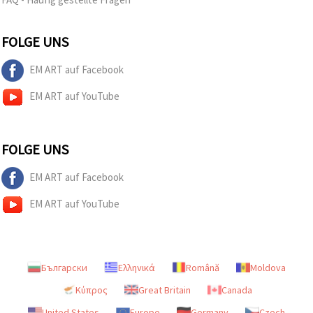
FOLGE UNS
EM ART auf Facebook
EM ART auf YouTube
FOLGE UNS
EM ART auf Facebook
EM ART auf YouTube
Български
Ελληνικά
Română
Moldova
Κύπρος
Great Britain
Canada
United States
Europe
Germany
Czech