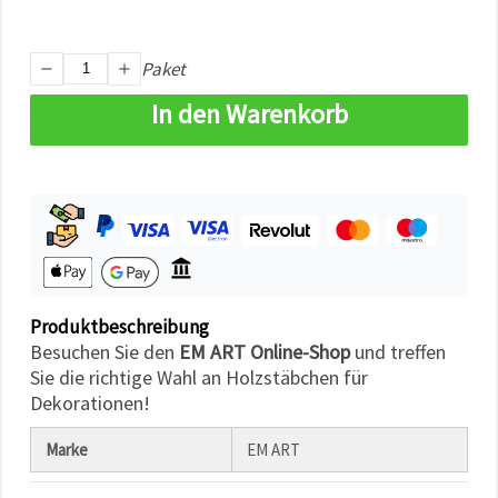
können Sie
jederzeit
ändern
oder
Paket
widerrufen.
Impressum
In den Warenkorb
Datenschutzerklärung
Cookie-
Richtlinie
Alle
akzeptieren
Cookie-
Einstellungen
Produktbeschreibung
Besuchen Sie den
EM ART Online-Shop
und treffen
Sie die richtige Wahl an Holzstäbchen für
Dekorationen!
Marke
EM ART