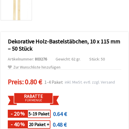
zu
analysieren
sowie
relevantere
Inhalte und
Werbung
anzuzeigen,
auch mit
Dekorative Holz-Bastelstäbchen, 10 x 115 mm
Unterstützung
unserer
– 50 Stück
Partner für
Analyse
Artikelnummer:
803276
Gewicht: 62 gr.
Stück: 50
und
Marketing.
Zur Wunschliste hinzufügen
Sie können
alle
Preis:
0.80 €
Cookies
1-4 Paket
inkl. MwSt. evtl. zzgl. Versand
akzeptieren,
ablehnen
oder Ihre
RABATTE
Auswahl in
FÜR MENGE
den
Einstellungen
individuell
- 20
0.64 €
%
5-19 Paket
festlegen.
Ihre
- 40
0.48 €
%
20 Paket +
Einwilligung