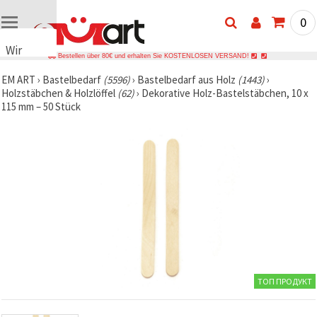
0
Wir
Bestellen über 80€ und erhalten Sie KOSTENLOSEN VERSAND!
verwenden
EM ART
›
Bastelbedarf
(5596)
›
Bastelbedarf aus Holz
(1443)
›
Cookies
Holzstäbchen & Holzlöffel
(62)
›
Dekorative Holz-Bastelstäbchen, 10 x
🍪 Wir
115 mm – 50 Stück
verwenden
Cookies
und
ähnliche
Technologien,
um das
ordnungsgemäße
Funktionieren
der Website
sicherzustellen,
Ihr
Nutzungserlebnis
zu
verbessern
und, mit
ТОП ПРОДУКТ
Ihrer
Einwilligung,
den
Datenverkehr