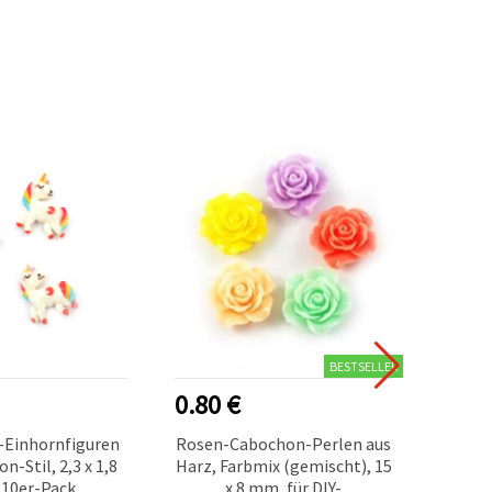
BESTSELLER
0.80 €
1.10
-Einhornfiguren
Rosen-Cabochon-Perlen aus
Met
n-Stil, 2,3 x 1,8
Harz, Farbmix (gemischt), 15
Rosenm
 10er-Pack
x 8 mm, für DIY-
mm,