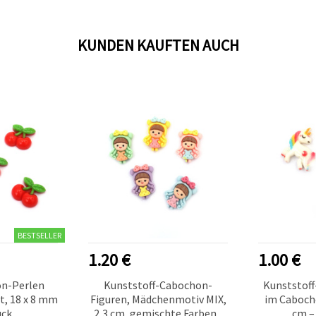
KUNDEN KAUFTEN AUCH
BESTSELLER
1.20 €
1.00 €
n-Perlen
Kunststoff-Cabochon-
Kunststoff
t, 18 x 8 mm
Figuren, Mädchenmotiv MIX,
im Cabocho
ück
2,3 cm, gemischte Farben -
cm –