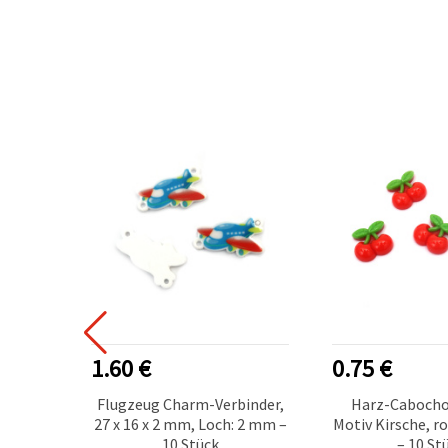
1.60 €
0.75 €
off-
Flugzeug Charm-Verbinder,
Harz-Cabocho
n,
27 x 16 x 2 mm, Loch: 2 mm –
Motiv Kirsche, ro
–2,5 cm
10 Stück
– 10 St