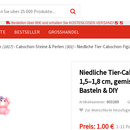
Bestellen über 80€ und erhalten Sie KOSTENLOSEN VERSAND!
TE
BESTSELLER
GROSSHANDEL
n
(1817)
›
Cabochon-Steine & Perlen
(301)
›
Niedliche Tier-Cabochon-Figü
Niedliche Tier-C
1,5–1,8 cm, gemis
Basteln & DIY
Artikelnummer:
603269
G
Zur Wunschliste hinzufüg
Preis:
1.00 €
1-11 P