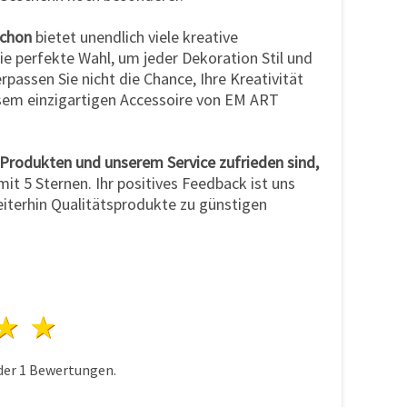
ochon
bietet unendlich viele kreative
ie perfekte Wahl, um jeder Dekoration Stil und
rpassen Sie nicht die Chance, Ihre Kreativität
esem einzigartigen Accessoire von EM ART
Produkten und unserem Service zufrieden sind,
mit 5 Sternen. Ihr positives Feedback ist uns
weiterhin Qualitätsprodukte zu günstigen
n
terne
3 Sterne
4 Sterne
5 Sterne
der
1
Bewertungen.