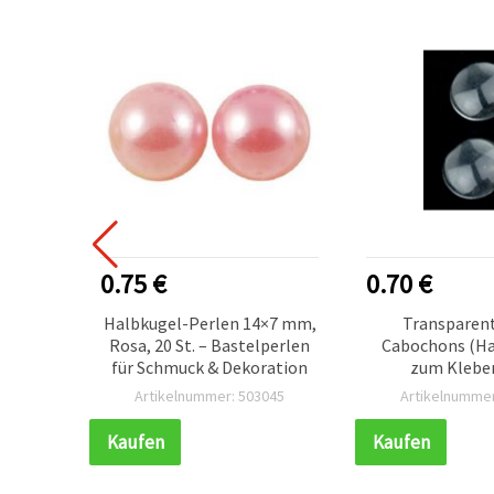
0.75 €
0.70 €
en zum
Halbkugel-Perlen 14×7 mm,
Transparent
 Stück
Rosa, 20 St. – Bastelperlen
Cabochons (Ha
für Schmuck & Dekoration
zum Kleben
Schmuckbasteln,
712
Artikelnummer: 503045
Artikelnummer
10 Stü
Kaufen
Kaufen