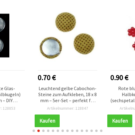
0.70 €
0.90 €
e Glas-
Leuchtend gelbe Cabochon-
Rote b
lbkugeln)
Steine zum Aufkleben, 18 x 8
Halbk
 – DIY
mm – 5er-Set – perfekt für
(sechspetali
 18 x 5 mm,
fröhliche
50 Stüc
: 128853
Artikelnummer: 128847
Artikel
ck
Schmuckgestaltung,
Schm
Accessoires & kreative DIY-
Kaufen
Kaufen
und Bastelprojekte