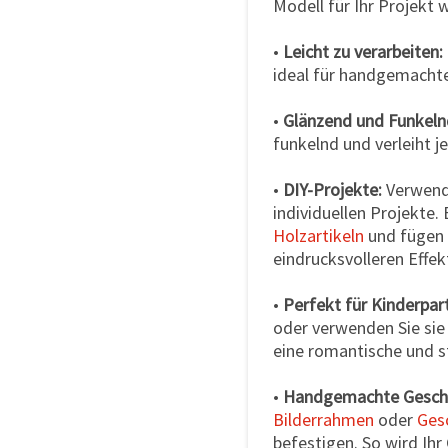
Modell für Ihr Projekt 
•
Leicht zu verarbeiten:
ideal für handgemacht
•
Glänzend und Funkeln
funkelnd und verleiht j
•
DIY-Projekte:
Verwende
individuellen Projekte.
Holzartikeln
und fügen
eindrucksvolleren Effekt
•
Perfekt für Kinderpar
oder verwenden Sie sie 
eine romantische und st
•
Handgemachte Gesch
Bilderrahmen
oder
Ges
befestigen. So wird Ih