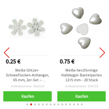
0.25 €
0.75 €
Weiße Glitzer-
Weiße herzförmige
Schneeflocken-Anhänger,
Halbkugel-Bastelperlen
65 mm, 2er-Set –
12×5 mm – 20 Stück
Festlicher
Artikelnummer: 802319
Artikelnummer: 504729
Christbaumschmuck &
DIY-Bastelverzierung für
Kaufen
Kaufen
Weihnachtsdeko,
Scrapbooking und Kranz