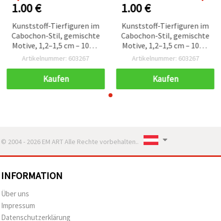
1.00 €
1.00 €
Kunststoff-Tierfiguren im
Kunststoff-Tierfiguren im
Cabochon-Stil, gemischte
Cabochon-Stil, gemischte
Motive, 1,2–1,5 cm – 10er-
Motive, 1,2–1,5 cm – 10er-
Set
Set
Artikelnummer: 603267
Artikelnummer: 603267
Kaufen
Kaufen
© 2004 - 2026 EM ART Alle Rechte vorbehalten..
INFORMATION
Über uns
Impressum
Datenschutzerklärung