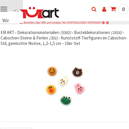
0
Wir
Bestellen über 80€ und erhalten Sie KOSTENLOSEN VERSAND!
verwenden
EM ART
›
Dekorationsmaterialien
(5582)
›
Basteldekorationen
(1816)
›
Cookies
Cabochon-Steine & Perlen
(301)
›
Kunststoff-Tierfiguren im Cabochon-
🍪 Wir
Stil, gemischte Motive, 1,2–1,5 cm – 10er-Set
verwenden
Cookies
und
ähnliche
Technologien,
um das
ordnungsgemäße
Funktionieren
der Website
sicherzustellen,
Ihr
Nutzungserlebnis
zu
verbessern
und, mit
Ihrer
Einwilligung,
den
Datenverkehr