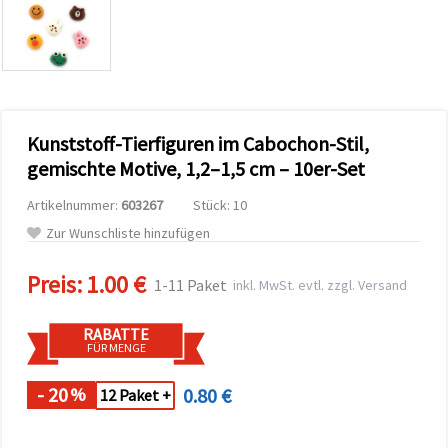
zu
analysieren
sowie
relevantere
Inhalte und
Werbung
anzuzeigen,
auch mit
Kunststoff-Tierfiguren im Cabochon-Stil,
Unterstützung
unserer
gemischte Motive, 1,2–1,5 cm – 10er-Set
Partner für
Analyse
Artikelnummer:
603267
Stück: 10
und
Marketing.
Zur Wunschliste hinzufügen
Sie können
alle
Preis:
1.00 €
Cookies
1-11 Paket
inkl. MwSt. evtl. zzgl. Versand
akzeptieren,
ablehnen
oder Ihre
RABATTE
Auswahl in
FÜR MENGE
den
Einstellungen
individuell
- 20
0.80 €
%
12 Paket +
festlegen.
Ihre
Einwilligung