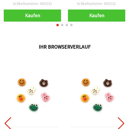
Mehrfarbig, 5 Stück
Artikelnummer: 603231
Artikelnummer: 603221
Kaufen
Kaufen
IHR BROWSERVERLAUF