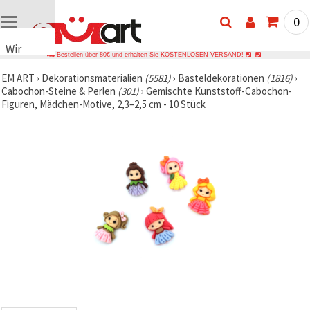
0
Wir
Bestellen über 80€ und erhalten Sie KOSTENLOSEN VERSAND!
verwenden
EM ART
›
Dekorationsmaterialien
(5581)
›
Basteldekorationen
(1816)
›
Cookies
Cabochon-Steine & Perlen
(301)
›
Gemischte Kunststoff-Cabochon-
🍪 Wir
Figuren, Mädchen-Motive, 2,3–2,5 cm - 10 Stück
verwenden
Cookies
und
ähnliche
Technologien,
um das
ordnungsgemäße
Funktionieren
der Website
sicherzustellen,
Ihr
Nutzungserlebnis
zu
verbessern
und, mit
Ihrer
Einwilligung,
den
Datenverkehr