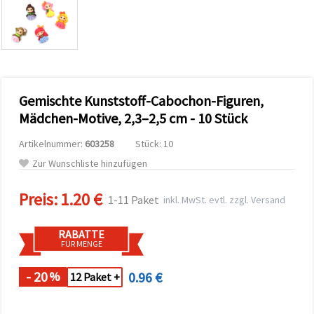
zu
analysieren
sowie
relevantere
Inhalte und
Werbung
anzuzeigen,
auch mit
Gemischte Kunststoff-Cabochon-Figuren,
Unterstützung
unserer
Mädchen-Motive, 2,3–2,5 cm - 10 Stück
Partner für
Analyse
Artikelnummer:
603258
Stück: 10
und
Marketing.
Zur Wunschliste hinzufügen
Sie können
alle
Preis:
1.20 €
Cookies
1-11 Paket
inkl. MwSt. evtl. zzgl. Versand
akzeptieren,
ablehnen
oder Ihre
RABATTE
Auswahl in
FÜR MENGE
den
Einstellungen
individuell
- 20
0.96 €
%
12 Paket +
festlegen.
Ihre
Einwilligung