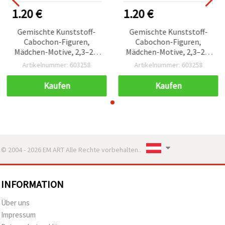
1.20 €
1.20 €
Gemischte Kunststoff-
Gemischte Kunststoff-
Cabochon-Figuren,
Cabochon-Figuren,
Mädchen-Motive, 2,3–2,5
Mädchen-Motive, 2,3–2,5
cm - 10 Stück
cm - 10 Stück
Artikelnummer: 603258
Artikelnummer: 603258
Kaufen
Kaufen
© 2004 - 2026 EM ART Alle Rechte vorbehalten..
INFORMATION
Über uns
Impressum