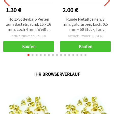
1.30 €
2.00 €
Holz-Volleyball-Perlen
Runde Metallperlen, 3
zum Basteln, rund, 15 x 16
mm, goldfarben, Loch: 0,5
mm, Loch 4 mm, Weiß &
mm – 50 Stück, für
Schwarz (sortiert) – 10
Schmuckherstellung &
Artikelnummer: 121388
Artikelnummer: 136432
Stück
Basteln
Kaufen
Kaufen
IHR BROWSERVERLAUF