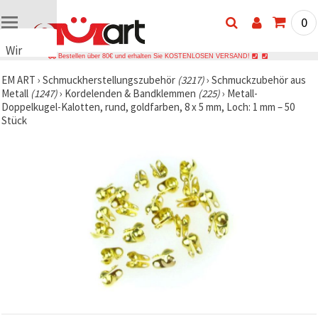
0
Wir
Bestellen über 80€ und erhalten Sie KOSTENLOSEN VERSAND!
verwenden
EM ART
›
Schmuckherstellungszubehör
(3217)
›
Schmuckzubehör aus
Cookies
Metall
(1247)
›
Kordelenden & Bandklemmen
(225)
›
Metall-
🍪 Wir
Doppelkugel-Kalotten, rund, goldfarben, 8 x 5 mm, Loch: 1 mm – 50
verwenden
Stück
Cookies
und
ähnliche
Technologien,
um das
ordnungsgemäße
Funktionieren
der Website
sicherzustellen,
Ihr
Nutzungserlebnis
zu
verbessern
und, mit
Ihrer
Einwilligung,
den
Datenverkehr