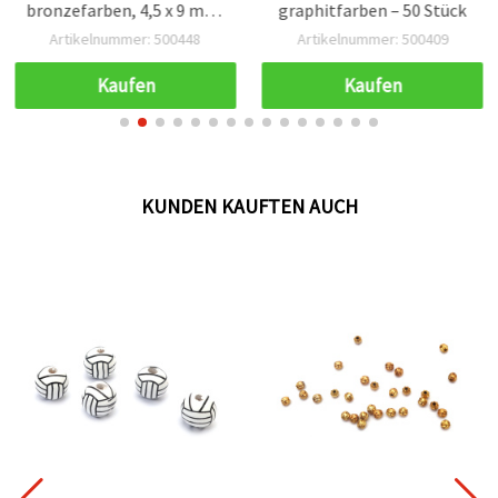
bronzefarben, 4,5 x 9 mm,
graphitfarben – 50 Stück
DIY Schmuckzubehör &
Artikelnummer: 500448
Artikelnummer: 500409
Bastelbedarf – 50 Stück
Kaufen
Kaufen
KUNDEN KAUFTEN AUCH