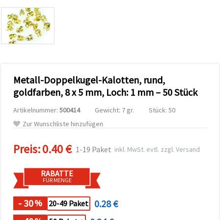
zu
analysieren
sowie
relevantere
Inhalte und
Werbung
anzuzeigen,
auch mit
Unterstützung
Metall-Doppelkugel-Kalotten, rund,
unserer
Partner für
goldfarben, 8 x 5 mm, Loch: 1 mm – 50 Stück
Analyse
und
Marketing.
Artikelnummer:
500414
Gewicht: 7 gr.
Stück: 50
Sie können
Zur Wunschliste hinzufügen
alle
Cookies
akzeptieren,
Preis:
0.40 €
1-19 Paket
inkl. MwSt. evtl. zzgl. Versand
ablehnen
oder Ihre
Auswahl in
RABATTE
den
FÜR MENGE
Einstellungen
individuell
festlegen.
- 30
0.28 €
%
20-49 Paket
Ihre
Einwilligung