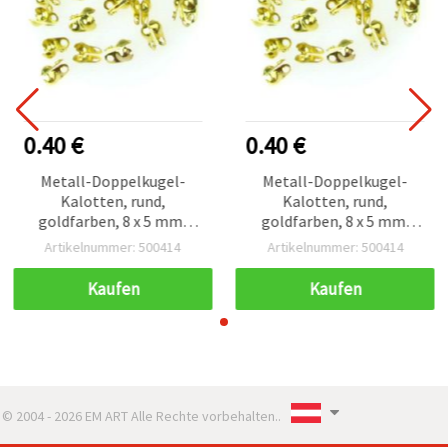
0.40 €
0.40 €
Metall-Doppelkugel-
Metall-Doppelkugel-
Kalotten, rund,
Kalotten, rund,
goldfarben, 8 x 5 mm,
goldfarben, 8 x 5 mm,
Loch: 1 mm – 50 Stück
Loch: 1 mm – 50 Stück
Artikelnummer: 500414
Artikelnummer: 500414
Kaufen
Kaufen
© 2004 - 2026 EM ART Alle Rechte vorbehalten..