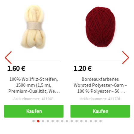
1.60 €
1.20 €
100% Wollfilz-Streifen,
Bordeauxfarbenes
1500 mm (1,5 m),
Worsted Polyester-Garn –
Premium-Qualität, Weiß
100 % Polyester – 50 g
– 50 g, für Basteln &
Strick- & Häkelwolle
Artikelnummer: 411801
Artikelnummer: 411701
Handarbeiten
Kaufen
Kaufen