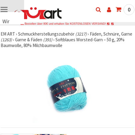
0
Wir
Bestellen über 80€ und erhalten Sie KOSTENLOSEN VERSAND!
verwenden
EM ART
›
Schmuckherstellungszubehör
(3217)
›
Fäden, Schnüre, Garne
Cookies
(1263)
›
Garne & Fäden
(391)
›
Softblaues Worsted-Garn – 50 g, 20%
🍪 Wir
Baumwolle, 80% Milchbaumwolle
verwenden
Cookies
und
ähnliche
Technologien,
um das
ordnungsgemäße
Funktionieren
der Website
sicherzustellen,
Ihr
Nutzungserlebnis
zu
verbessern
und, mit
Ihrer
Einwilligung,
den
Datenverkehr