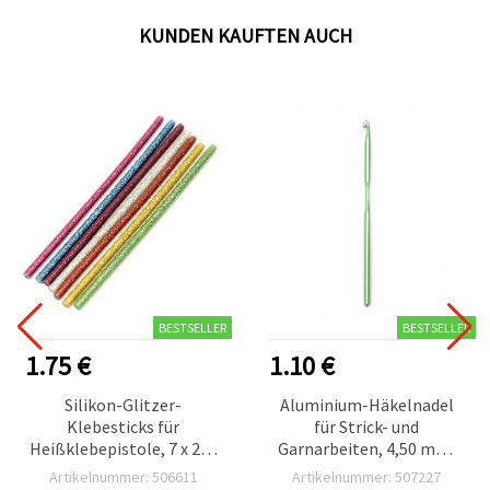
KUNDEN KAUFTEN AUCH
BESTSELLER
BESTSELLER
1.75 €
1.10 €
Silikon-Glitzer-
Aluminium-Häkelnadel
Klebesticks für
für Strick- und
Heißklebepistole, 7 x 200
Garnarbeiten, 4,50 mm,
mm, Mixfarben, Set mit 8
15 cm, SKC
Artikelnummer: 506611
Artikelnummer: 507227