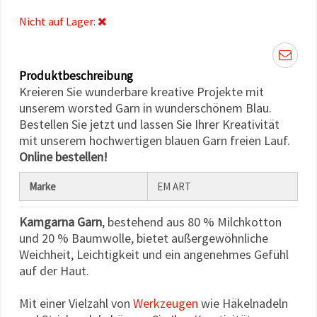
können Sie
jederzeit
Nicht auf Lager:
ändern
oder
widerrufen.
Impressum
Datenschutzerklärung
Produktbeschreibung
Cookie-
Kreieren Sie wunderbare kreative Projekte mit
Richtlinie
unserem worsted Garn in wunderschönem Blau.
Bestellen Sie jetzt und lassen Sie Ihrer Kreativität
Alle
mit unserem hochwertigen blauen Garn freien Lauf.
akzeptieren
Online bestellen!
Cookie-
Marke
EM ART
Einstellungen
Kamgarna Garn
, bestehend aus 80 % Milchkotton
und 20 % Baumwolle, bietet außergewöhnliche
Weichheit, Leichtigkeit und ein angenehmes Gefühl
auf der Haut.
Mit einer Vielzahl von
Werkzeugen
wie Häkelnadeln