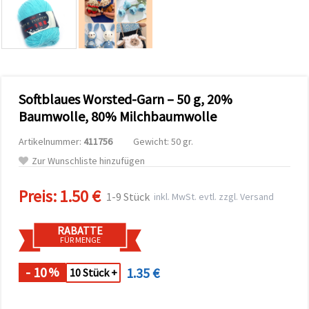
zu
analysieren
sowie
relevantere
Inhalte und
Werbung
anzuzeigen,
auch mit
Softblaues Worsted-Garn – 50 g, 20%
Unterstützung
unserer
Baumwolle, 80% Milchbaumwolle
Partner für
Analyse
Artikelnummer:
411756
Gewicht: 50 gr.
und
Marketing.
Zur Wunschliste hinzufügen
Sie können
alle
Preis:
1.50 €
Cookies
1-9 Stück
inkl. MwSt. evtl. zzgl. Versand
akzeptieren,
ablehnen
oder Ihre
RABATTE
Auswahl in
FÜR MENGE
den
Einstellungen
individuell
- 10
1.35 €
%
10 Stück +
festlegen.
Ihre
Einwilligung