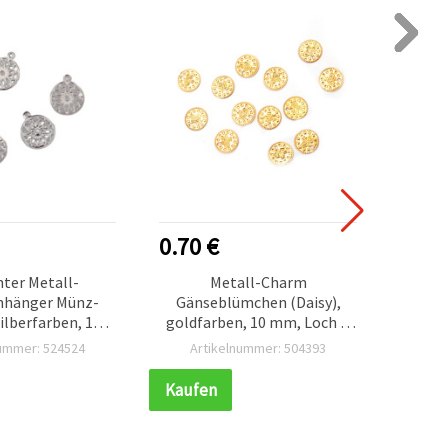
0.70 €
0.50
ter Metall-
Metall-Charm
Metal
nhänger Münz-
Gänseblümchen (Daisy),
Blum
ilberfarben, 15
goldfarben, 10 mm, Loch Ø
mm, g
5 mm, 50 Stück –
0,5 mm – 50 Stück
nummer: 524524
Artikelnummer: 504393
Ar
Basteln &
kherstellung
Kaufen
Kauf