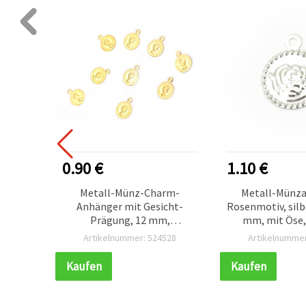
0.90 €
1.10 €
tall,
Metall-Münz-Charm-
Metall-Münza
, Loch
Anhänger mit Gesicht-
Rosenmotiv, silb
 für
Prägung, 12 mm,
mm, mit Öse,
goldfarben, mit
053
Artikelnummer: 524528
Artikelnummer
ung
Aufhängering – 50 Stück
Kaufen
Kaufen