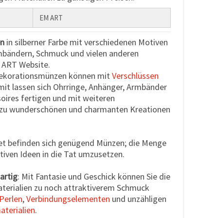
EM ART
en
in silberner Farbe mit verschiedenen Motiven
mbändern, Schmuck und vielen anderen
 ART Website.
Dekorationsmünzen können mit
Verschlüssen
it lassen sich Ohrringe, Anhänger, Armbänder
soires fertigen und mit weiteren
zu wunderschönen und charmanten Kreationen
et befinden sich genügend Münzen; die Menge
ativen Ideen in die Tat umzusetzen.
artig
: Mit Fantasie und Geschick können Sie die
terialien zu noch attraktiverem Schmuck
Perlen
,
Verbindungselementen
und unzähligen
terialien
.