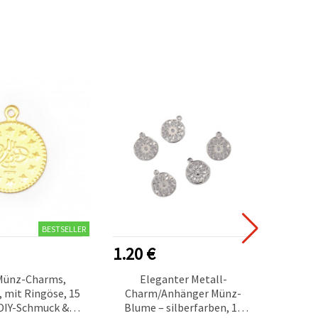
BESTSELLER
1.20 €
2.00
Münz-Charms,
Eleganter Metall-
Amalia
 mit Ringöse, 15
Charm/Anhänger Münz-
Woll
DIY-Schmuck &
Blume – silberfarben, 15