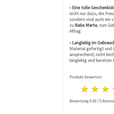
•
Eine tolle Geschenkid
nicht nur dazu, die Fr
sondern sind auch ein 
zu
Baba Marta
, zum Ge
Alltag.
•
Langlebig im Gebrauc
Material gefertigt und i
ansprechend, nicht leic
langlebig und bereiten 
Produkt bewerten:
1 Ster
2 S
Bewertung
5.00
/
5
Absen