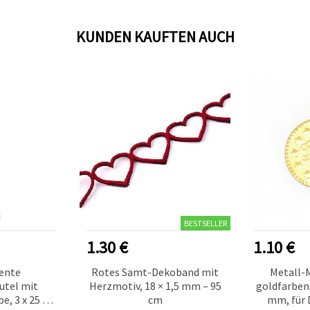
KUNDEN KAUFTEN AUCH
BESTSELLER
1.30 €
1.10 €
ente
Rotes Samt-Dekoband mit
Metall-
utel mit
Herzmotiv, 18 × 1,5 mm – 95
goldfarben,
e, 3 x 25 cm
cm
mm, für 