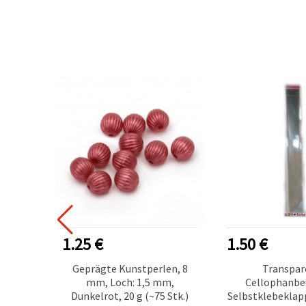
1.25 €
1.50 €
änger
Geprägte Kunstperlen, 8
Transpar
len, 36
mm, Loch: 1,5 mm,
Cellophanbe
, in
Dunkelrot, 20 g (~75 Stk.)
Selbstklebeklapp