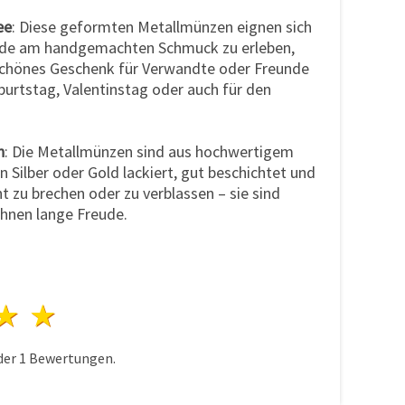
ee
: Diese geformten Metallmünzen eignen sich
eude am handgemachten Schmuck zu erleben,
schönes Geschenk für Verwandte oder Freunde
burtstag, Valentinstag oder auch für den
h
: Die Metallmünzen sind aus hochwertigem
n Silber oder Gold lackiert, gut beschichtet und
ht zu brechen oder zu verblassen – sie sind
Ihnen lange Freude.
n
terne
3 Sterne
4 Sterne
5 Sterne
der
1
Bewertungen.