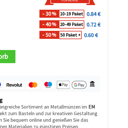
FÜR MENGE
- 30
0.84 €
%
10-19 Paket
- 40
0.72 €
%
20-49 Paket
- 50
0.60 €
%
50 Paket +
orb
g
angreiche Sortiment an Metallmünzen im
EM
ekt zum Basteln und zur kreativen Gestaltung
en Sie bequem online und genießen Sie das
gen Materialien zu günstigen Preisen.