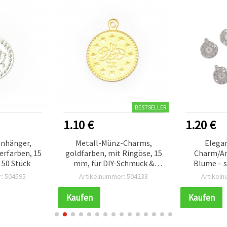
BESTSELLER
1.10 €
1.20 €
nhänger,
Metall-Münz-Charms,
Elegan
erfarben, 15
goldfarben, mit Ringöse, 15
Charm/A
 50 Stück
mm, für DIY-Schmuck &
Blume – s
Dekoration — 50 Stück
mm, Loch 1,
: 504595
Artikelnummer: 504238
Artikel
für 
Schmuc
Kaufen
Kaufen