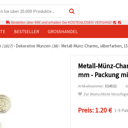
Bestellen über 80€ und erhalten Sie KOSTENLOSEN VERSAND!
TE
BESTSELLER
GROSSHANDEL
n
(1817)
›
Dekorative Münzen
(38)
›
Metall-Münz-Charms, silberfarben, 15
Metall-Münz-Char
mm - Packung mi
Artikelnummer:
524521
G
Zur Wunschliste hinzufüg
Preis:
1.20 €
1-9 Pa